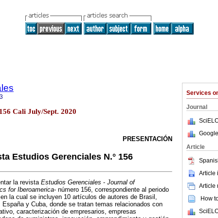
ales
Services 
3
Journal
.156 Cali July/Sept. 2020
SciELO
Google
PRESENTACIÓN
Article
sta Estudios Gerenciales N.° 156
Spanis
Article
tar la revista
Estudios Gerenciales
-
Journal of
Article
s for Iberoamerica
- número 156, correspondiente al periodo
 en la cual se incluyen 10 artículos de autores de Brasil,
How to 
a, España y Cuba, donde se tratan temas relacionados con
SciELO
ativo, caracterización de empresarios, empresas