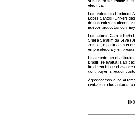
suministro sostenible medi
eléctrica.
Los profesores Frederico 
Lopes Santos (Universidade
de una industria alimentari
nuevos productos con mayo
Los autores Camilo Peña-Ra
Sheila Serafim da Silva (
zombis, a partir de lo cual
emprendedora y empresas e
Finalmente, en el artículo
Brasil) se evalúa la aplic
fin de contribuir al avance
contribuyen a reducir cost
Agradecemos a los autores 
invitación a los autores, p