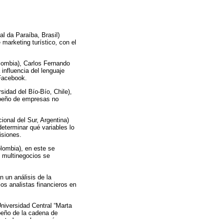
l da Paraíba, Brasil)
 marketing turístico, con el
lombia), Carlos Fernando
influencia del lenguaje
 Facebook.
idad del Bío-Bío, Chile),
empeño de empresas no
ional del Sur, Argentina)
eterminar qué variables lo
isiones.
lombia), en este se
s multinegocios se
 un análisis de la
los analistas financieros en
niversidad Central “Marta
peño de la cadena de