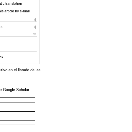
ic translation
is article by e-mail
ks
nk
ivo en el listado de las
 de Google Scholar