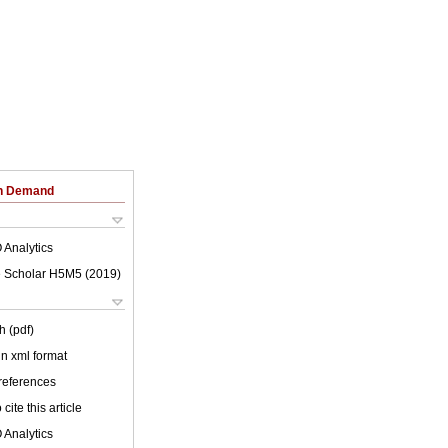
on Demand
 Analytics
 Scholar H5M5 (
2019
)
h (pdf)
 in xml format
 references
cite this article
 Analytics