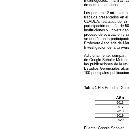
multinegocios, finanzas, c
de costos logísticos.
Los primeros 2 artículos p
trabajos presentados en e
CLADEA, realizada del 27-
participación de más de 50
instituciones y universida
proceso de evaluación y s
se contó con la participac
Profesora Asociada de Mark
Investigación de la Univer
Adicionalmente, compartimo
de Google Scholar Metrics 
las publicaciones de la re
Estudios Gerenciales alcan
100 principales publicacio
Tabla 1
H-5 Estudios Geren
Año
2016
2017
2018
2019
2020
Fuente: Google Scholar.