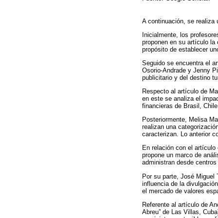
A continuación, se realiza 
Inicialmente, los profesor
proponen en su artículo la 
propósito de establecer un
Seguido se encuentra el ar
Osorio-Andrade y Jenny Pie
publicitario y del destino
Respecto al artículo de Ma
en este se analiza el impa
financieras de Brasil, Chil
Posteriormente, Melisa Man
realizan una categorizació
caracterizan. Lo anterior 
En relación con el artícu
propone un marco de anális
administran desde centros 
Por su parte, José Miguel 
influencia de la divulgació
el mercado de valores esp
Referente al artículo de 
Abreu” de Las Villas, Cuba