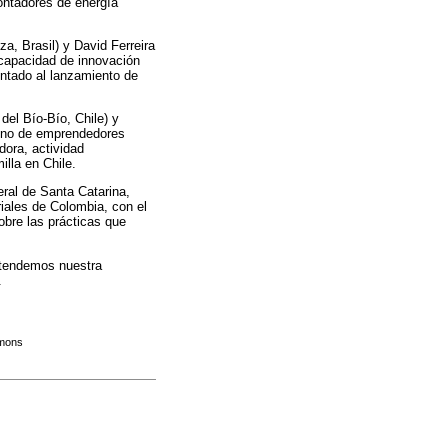
contadores de energía
, Brasil) y David Ferreira
 capacidad de innovación
entado al lanzamiento de
el Bío-Bío, Chile) y
meno de emprendedores
dora, actividad
lla en Chile.
ral de Santa Catarina,
riales de Colombia, con el
obre las prácticas que
extendemos nuestra
.
mmons