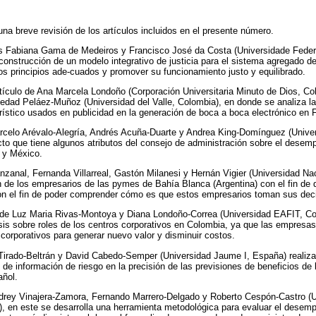
una breve revisión de los artículos incluidos en el presente número.
es Fabiana Gama de Medeiros y Francisco José da Costa (Universidade Federa
construcción de un modelo integrativo de justicia para el sistema agregado de
os principios ade-cuados y promover su funcionamiento justo y equilibrado.
tículo de Ana Marcela Londoño (Corporación Universitaria Minuto de Dios, Co
dad Peláez-Muñoz (Universidad del Valle, Colombia), en donde se analiza la 
 turístico usados en publicidad en la generación de boca a boca electrónico en
rcelo Arévalo-Alegría, Andrés Acuña-Duarte y Andrea King-Domínguez (Univers
cto que tiene algunos atributos del consejo de administración sobre el des
e y México.
zanal, Fernanda Villarreal, Gastón Milanesi y Hernán Vigier (Universidad Nac
n de los empresarios de las pymes de Bahía Blanca (Argentina) con el fin de d
con el fin de poder comprender cómo es que estos empresarios toman sus dec
lo de Luz Maria Rivas-Montoya y Diana Londoño-Correa (Universidad EAFIT, Co
is sobre roles de los centros corporativos en Colombia, ya que las empresa
corporativos para generar nuevo valor y disminuir costos.
Tirado-Beltrán y David Cabedo-Semper (Universidad Jaume I, España) realizan
n de información de riesgo en la precisión de las previsiones de beneficios de 
añol.
Andrey Vinajera-Zamora, Fernando Marrero-Delgado y Roberto Cespón-Castro (U
), en este se desarrolla una herramienta metodológica para evaluar el desem