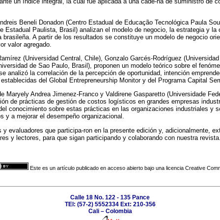
ante un índice integral, la cual fue aplicada a una cade-na de suministro de 
Andreis Beneli Donadon (Centro Estadual de Educação Tecnológica Paula Souza
 Estadual Paulista, Brasil) analizan el modelo de negocio, la estrategia y la
a brasileña. A partir de los resultados se constituye un modelo de negocio ori
r valor agregado.
mírez (Universidad Central, Chile), Gonzalo Garcés-Rodríguez (Universidad d
Universidad de Sao Paulo, Brasil), proponen un modelo teórico sobre el fenó
 se analizó la correlación de la percepción de oportunidad, intención emprende
stablecidas del Global Entrepreneurship Monitor y del Programa Capital Semi
 de Maryely Andrea Jimenez-Franco y Valdirene Gasparetto (Universidade Fede
ación de prácticas de gestión de costos logísticos en grandes empresas indust
 del conocimiento sobre estas prácticas en las organizaciones industriales y s
os y a mejorar el desempeño organizacional.
y evaluadores que participa-ron en la presente edición y, adicionalmente, 
ares y lectores, para que sigan participando y colaborando con nuestra revista
Este es un artículo publicado en acceso abierto bajo una licencia Creative Co
Calle 18 No. 122 - 135 Pance
TEl: (57-2) 5552334 Ext: 210-356
Cali – Colombia