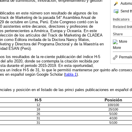
adena de suministros, innovación, emprendimiento y gestión
Automat
Send th
ublicados en este número son resultado de algunos de los
l track de Marketing de la pasada 54° Asamblea Anual de
Indicators
29 de octubre en Lima, Perú. Este Congreso contó con la
0 asistentes entre decanos, directores y profesores de
Related lin
des pertenecientes a América, Europa y Oceanía. En este
Share
elección de los artículos del Track de Marketing de CLADEA
ión como Editora invitada de la Doctora Nancy Matos,
More
eting y Directora del Programa Doctoral y de la Maestría en
More
sidad ESAN (Perú).
s los resultados de la re-ciente publicación del índice H-5
Permali
del año 2020, donde se contempla la citación recibida por
vista durante el periodo 2015-2019. En esta oportunidad,
za un índice H-5 de 31, lo que le permitió mantenerse por quinto año consecut
nes en español según Google Scholar (
tabla 1
).
ciales y posición en el listado de las princi pales publicaciones en español
H-5
Posición
12
100/100
18
25/100
26
5/100
31
4/100
31
5/100