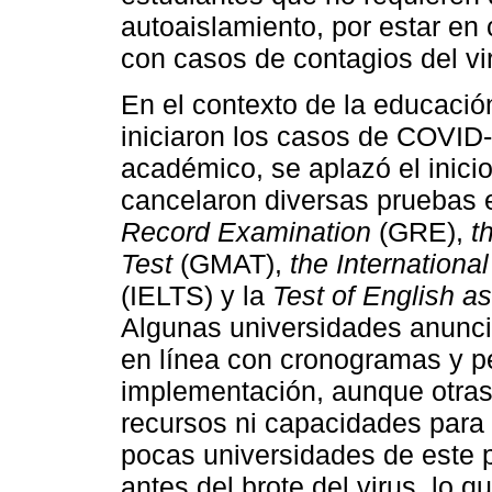
autoaislamiento, por estar en 
con casos de contagios del vi
En el contexto de la educació
iniciaron los casos de COVID-
académico, se aplazó el inici
cancelaron diversas pruebas
Record Examination
(GRE),
t
Test
(GMAT),
the Internation
(IELTS) y la
Test of English a
Algunas universidades anuncia
en línea con cronogramas y p
implementación, aunque otras
recursos ni capacidades para 
pocas universidades de este p
antes del brote del virus, lo qu