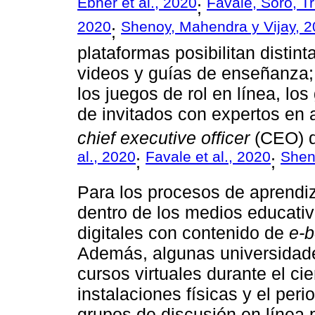
Ebner et al., 2020
Favale, Soro, T
;
2020
Shenoy, Mahendra y Vijay, 
;
plataformas posibilitan distin
videos y guías de enseñanza;
los juegos de rol en línea, lo
de invitados con expertos en 
chief executive officer
(CEO) d
al., 2020
Favale et al., 2020
Sheno
;
;
Para los procesos de aprendi
dentro de los medios educativ
digitales con contenido de
e-
Además, algunas universidade
cursos virtuales durante el cie
instalaciones físicas y el pe
grupos de discusión en línea