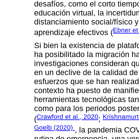
desafíos, como el corto tiemp
educación virtual, la incertid
distanciamiento social/físico
Ebner et
aprendizaje efectivos (
Si bien la existencia de plataf
ha posibilitado la migración h
investigaciones consideran qu
en un declive de la calidad d
esfuerzos que se han realiza
contexto ha puesto de manifie
herramientas tecnológicas tan
como para los periodos poster
Crawford et al., 2020
Krishnamurt
(
;
Goelb (2020)
, la pandemia CO
rutina de emergencia, una ver