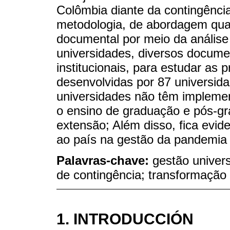
Colômbia diante da contingênc
metodologia, de abordagem quali
documental por meio da anális
universidades, diversos document
institucionais, para estudar as 
desenvolvidas por 87 universid
universidades não têm implemen
o ensino de graduação e pós-g
extensão; Além disso, fica evid
ao país na gestão da pandemi
Palavras-chave:
gestão univer
de contingência; transformação 
1. INTRODUCCIÓN