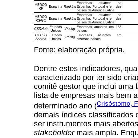
Empresas atuantes na
MERCO
Espanha
Ranking
Espanha, Portugal e em dez
RP
países da América Latina
Empresas atuantes na
MERCO
Espanha
Ranking
Espanha, Portugal e em dez
RS/GC
países da América Latina
Estados
Empresas atuantes em 133
CSRHub
Rating
Unidos
países
TR ESG
Estados
Empresas atuantes em
Rating
Scores
Unidos
diversos países
Fonte: elaboração própria.
Dentre estes indicadores, qua
caracterizado por ter sido cr
comitê gestor que inclui uma 
lista de empresas mais bem a
Crisóstomo, Fr
determinado ano (
demais índices classificado
ser instrumentos mais abert
stakeholder
mais ampla. Enq