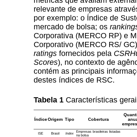
relevante de empresas atravé
por exemplo: o Índice de Sust
mercado de bolsa; os
ranking
Corporativa (MERCO RP) e M
Corporativo (MERCO RS/ GC)
ratings
fornecidos pela
CSRH
Scores
), no contexto de agên
contém as principais informa
destes índices de RSC.
Tabela 1
Características ger
Quant
Índice
Origem
Tipo
Cobertura
anua
empres
Empresas brasileiras listadas
ISE
Brasil
Index
na bolsa