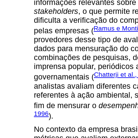
informações relevantes sobr
stakeholders
, o que permite r
dificulta a verificação do co
Ramus e Monti
pelas empresas (
provedores desse tipo de av
dados para mensuração do co
combinações de pesquisas, de
imprensa popular, periódicos 
Chatterji et al.
governamentais (
analistas avaliam diferentes 
referentes à ação ambiental, 
fim de mensurar o
desempen
1996
).
No contexto da empresa brasi
métricas que avaliam extern