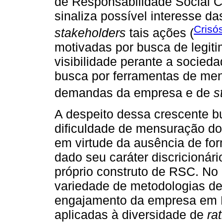
de Responsabilidade Social C
sinaliza possível interesse d
Crisó
stakeholders
tais ações (
motivadas por busca de legit
visibilidade perante a socied
busca por ferramentas de me
demandas da empresa e de
s
A despeito dessa crescente b
dificuldade de mensuração 
em virtude da ausência de f
dado seu caráter discricionár
próprio construto de RSC. No
variedade de metodologias d
engajamento da empresa em R
aplicadas à diversidade de
ra