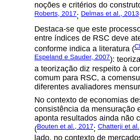
noções e critérios do constru
Roberts, 2017
Delmas et al., 2013
;
Destaca-se que este processo
entre índices de RSC deve at
C
conforme indica a literatura (
Espeland e Sauder, 2007
): teori
a teorização diz respeito à c
comum para RSC, a comensura
diferentes avaliadores mensu
No contexto de economias des
consistência da mensuração e
aponta resultados ainda não 
Bouten et al., 2017
Chatterji et al
(
;
lado, no contexto de mercado