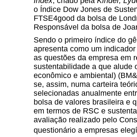
Index
, criado pela
Kinder, Lyd
o Índice Dow Jones de Susten
FTSE4good da bolsa de Londr
Responsável da bolsa de Joa
Sendo o primeiro índice do gê
apresenta como um indicador
as questões da empresa em re
sustentabilidade a que alude
econômico e ambiental) (BM&
se, assim, numa carteira teó
selecionadas anualmente ent
bolsa de valores brasileira e
em termos de RSC e sustentab
avaliação realizado pelo Con
questionário a empresas elegí