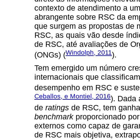
contexto de atendimento a u
abrangente sobre RSC da emp
que surgem as propostas de m
RSC, as quais vão desde índ
de RSC, até avaliações de O
Windolph, 2011
(ONGs) (
).
Tem emergido um número cres
internacionais que classifi
desempenho em RSC e sustent
Ceballos, e Montiel, 2016
). Dada
de
ratings
de RSC, tem ganhad
benchmark
proporcionado por
externos como capaz de gar
de RSC mais objetiva, extrapo