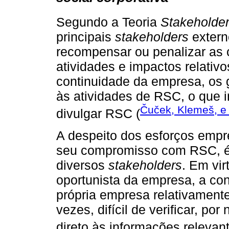
Segundo a Teoria
Stakeholde
principais
stakeholders
extern
recompensar ou penalizar as
atividades e impactos relati
continuidade da empresa, os 
às atividades de RSC, o que i
Čuček, Klemeš, e
divulgar RSC (
A despeito dos esforços empr
seu compromisso com RSC, é
diversos
stakeholders
. Em vi
oportunista da empresa, a con
própria empresa relativament
vezes, difícil de verificar, po
direto às informações relevant