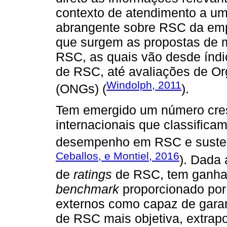
contexto de atendimento a u
abrangente sobre RSC da emp
que surgem as propostas de m
RSC, as quais vão desde índ
de RSC, até avaliações de O
Windolph, 2011
(ONGs) (
).
Tem emergido um número cres
internacionais que classifi
desempenho em RSC e sustent
Ceballos, e Montiel, 2016
). Dada
de
ratings
de RSC, tem ganhad
benchmark
proporcionado por
externos como capaz de gar
de RSC mais objetiva, extrapo