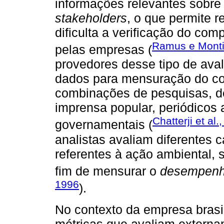
informações relevantes sobr
stakeholders
, o que permite r
dificulta a verificação do co
Ramus e Monti
pelas empresas (
provedores desse tipo de av
dados para mensuração do co
combinações de pesquisas, de
imprensa popular, periódicos 
Chatterji et al.
governamentais (
analistas avaliam diferentes 
referentes à ação ambiental, 
fim de mensurar o
desempen
1996
).
No contexto da empresa brasi
métricas que avaliam extern