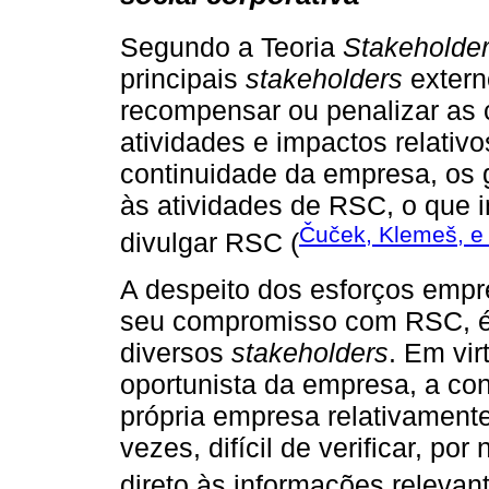
Segundo a Teoria
Stakeholde
principais
stakeholders
extern
recompensar ou penalizar as
atividades e impactos relati
continuidade da empresa, os 
às atividades de RSC, o que i
Čuček, Klemeš, e
divulgar RSC (
A despeito dos esforços empr
seu compromisso com RSC, é
diversos
stakeholders
. Em vi
oportunista da empresa, a con
própria empresa relativament
vezes, difícil de verificar, po
direto às informações relevant