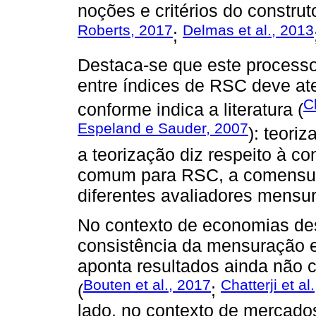
noções e critérios do constru
Roberts, 2017
Delmas et al., 2013
;
Destaca-se que este processo
entre índices de RSC deve at
C
conforme indica a literatura (
Espeland e Sauder, 2007
): teori
a teorização diz respeito à c
comum para RSC, a comensura
diferentes avaliadores mensu
No contexto de economias des
consistência da mensuração e
aponta resultados ainda não 
Bouten et al., 2017
Chatterji et al
(
;
lado, no contexto de mercado