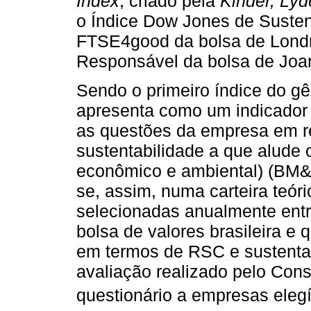
Index
, criado pela
Kinder, Lyd
o Índice Dow Jones de Susten
FTSE4good da bolsa de Londr
Responsável da bolsa de Joa
Sendo o primeiro índice do gê
apresenta como um indicador
as questões da empresa em re
sustentabilidade a que alude
econômico e ambiental) (BM&
se, assim, numa carteira teó
selecionadas anualmente ent
bolsa de valores brasileira e
em termos de RSC e sustentab
avaliação realizado pelo Con
questionário a empresas elegí