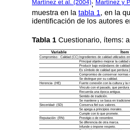
Martínez et al. (2004)
Martínez y P
;
muestra en la
tabla 1
, en la q
identificación de los autores 
Tabla 1
Cuestionario, ítems: 
Variable
Ítem
Compromiso - Calidad (CC)
Ingredientes de calidad utilizados e
Principal objetivo mejorar la calidad 
Producir bajo estándares de calidad
Es símbolo de calidad que perdura (
Compromiso de conservar normas de
Se distingue por su calidad.
Herencia- (HE)
Fuerte conexión con la cultura y la r
Vínculo con el pasado, que perdura 
Recuerda una época antigua.
Sentido de tradición.
Se mantiene y se basa en tradicione
Sinceridad- (SD)
Conserva fiel sus valores.
Se apega a principios morales.
Cumple con lo que promete.
Reputación- (RN)
Prestigio o de renombre.
Se diferencia de otra marca.
Infunde o impone respeto.