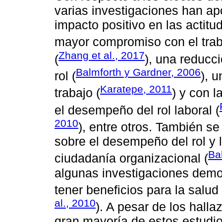
varias investigaciones han ap
impacto positivo en las actitu
mayor compromiso con el trab
Zhang et al., 2017
(
), una reducc
Balmforth y Gardner, 2006
rol (
), 
Karatepe, 2011
trabajo (
) y con l
el desempeño del rol laboral (
2010
), entre otros. También s
sobre el desempeño del rol y
Ba
ciudadanía organizacional (
algunas investigaciones demo
tener beneficios para la salud 
al., 2010
). A pesar de los halla
gran mayoría de estos estudi