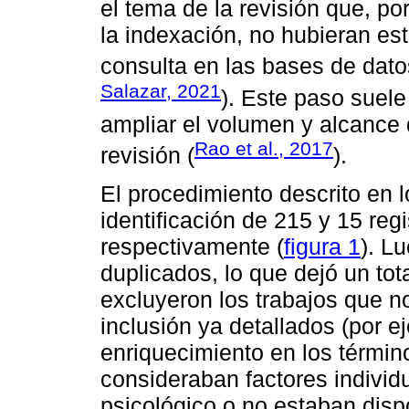
el tema de la revisión que, p
la indexación, no hubieran es
consulta en las bases de datos
Salazar, 2021
). Este paso suel
ampliar el volumen y alcance d
Rao et al., 2017
revisión (
).
El procedimiento descrito en l
identificación de 215 y 15 regi
respectivamente (
figura 1
). L
duplicados, lo que dejó un tot
excluyeron los trabajos que no
inclusión ya detallados (por e
enriquecimiento en los término
consideraban factores individ
psicológico o no estaban disp