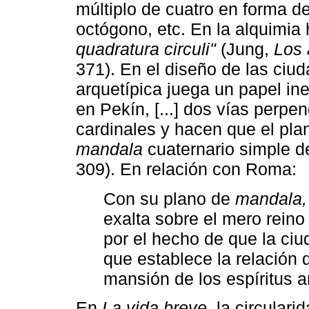
múltiplo de cuatro en forma de
octógono, etc. En la alquimia
quadratura circuli"
(Jung,
Los 
371). En el diseño de las ciu
arquetípica juega un papel i
en Pekín, [...] dos vías perpe
cardinales y hacen que el pla
mandala
cuaternario simple d
309). En relación con Roma:
Con su plano de
mandala,
exalta sobre el mero rein
por el hecho de que la ciu
que establece la relación d
mansión de los espíritus a
En
La vida breve,
la circulari