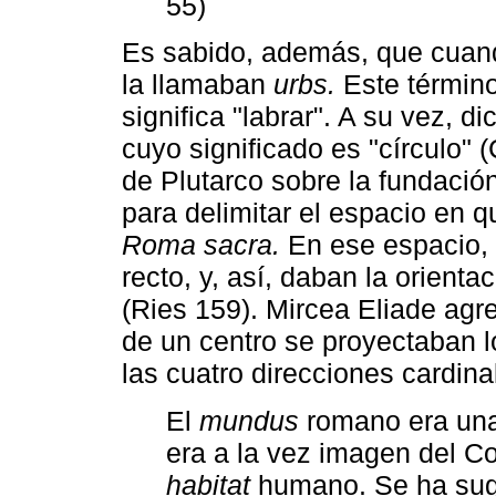
55)
Es sabido, además, que cuan
la llamaban
urbs.
Este término
significa "labrar". A su vez, 
cuyo significado es "círculo" 
de Plutarco sobre la fundaci
para delimitar el espacio en qu
Roma sacra.
En ese espacio, 
recto, y, así, daban la orienta
(Ries 159). Mircea Eliade agreg
de un centro se proyectaban l
las cuatro direcciones cardina
El
mundus
romano era una 
era a la vez imagen del C
habitat
humano. Se ha sug