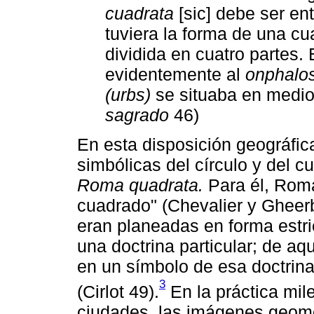
cuadrata
[sic] debe ser en
tuviera la forma de una cu
dividida en cuatro partes. 
evidentemente al
onphalos
(urbs)
se situaba en medio
sagrado
46)
En esta disposición geográfic
simbólicas del círculo y del c
Roma quadrata.
Para él, Roma
cuadrado" (Chevalier y Gheerb
eran planeadas en forma estri
una doctrina particular; de aqu
en un símbolo de esa doctrina
3
(Cirlot 49).
En la práctica mile
ciudades, las imágenes geométr