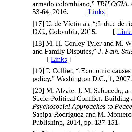
armado colombiano,”
TRILOGÍA. C
53-64, 2016. [
Links
]
[17] U. de Víctimas, “;Indice de 
D.C., Colombia, 2015. [
Link
[18] M. H. Conley Tyler and M. W
and Family Disputes,”
J. Fam. Stu
[
Links
]
[19] P. Collier, “;Economic causes 
policy,” Washington D.C., 1, 
[20] M. Alzate, J. M. Sabucedo, a
Socio-Political Conflict: Building
Psychosocial Approaches to Peace
Sacipa-Rodriguez and M. Montero,
Publishing, 2014, pp. 137-151