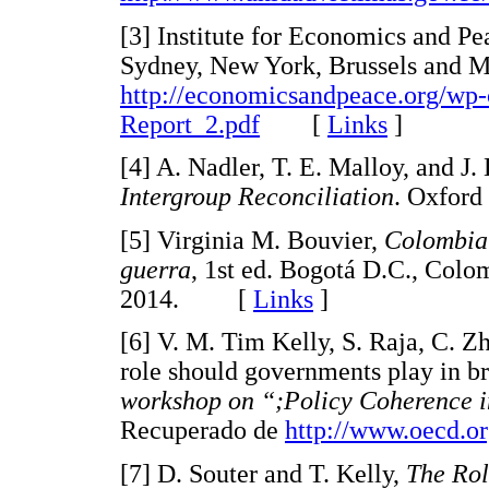
[3] Institute for Economics and Pe
Sydney, New York, Brussels and M
http://economicsandpeace.org/wp-
Report_2.pdf
[
Links
]
[4] A. Nadler, T. E. Malloy, and J.
Intergroup Reconciliation
. Oxfor
[5] Virginia M. Bouvier,
Colombia 
guerra
, 1st ed. Bogotá D.C., Colo
2014. [
Links
]
[6] V. M. Tim Kelly, S. Raja, C. 
role should governments play in 
workshop on “;Policy Coherence i
Recuperado de
http://www.oecd.or
[7] D. Souter and T. Kelly,
The Rol