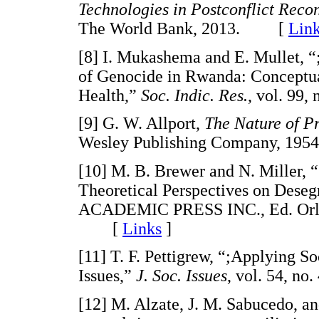
Technologies in Postconflict Reco
The World Bank, 2013. [
Lin
[8] I. Mukashema and E. Mullet, 
of Genocide in Rwanda: Conceptua
Health,”
Soc. Indic. Res.
, vol. 99
[9] G. W. Allport,
The Nature of P
Wesley Publishing Company, 
[10] M. B. Brewer and N. Miller, 
Theoretical Perspectives on Deseg
ACADEMIC PRESS INC., Ed. Orland
[
Links
]
[11] T. F. Pettigrew, “;Applying So
Issues,”
J. Soc. Issues
, vol. 54, n
[12] M. Alzate, J. M. Sabucedo, an