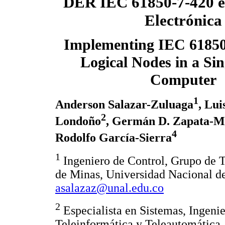
DER IEC 61850-7-420 e
Electrónica
Implementing IEC 6185
Logical Nodes in a Si
Computer
1
Anderson Salazar-Zuluaga
, Lui
2
Londoño
, Germán D. Zapata-M
4
Rodolfo García-Sierra
1
Ingeniero de Control, Grupo de T
de Minas, Universidad Nacional d
asalazaz@unal.edu.co
2
Especialista en Sistemas, Ingeni
Teleinformática y Teleautomática,