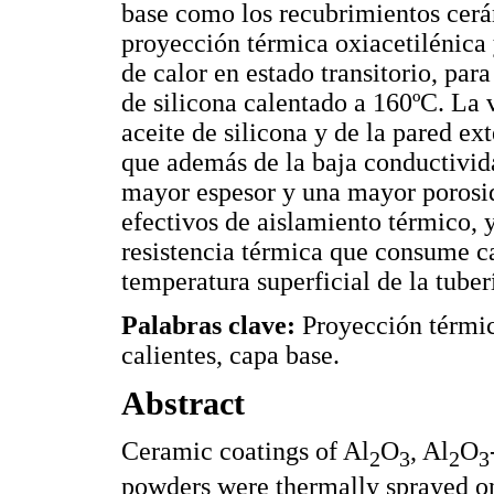
base como los recubrimientos cer
proyección térmica oxiacetilénica 
de calor en estado transitorio, para
de silicona calentado a 160ºC. La 
aceite de silicona y de la pared e
que además de la baja conductivid
mayor espesor y una mayor porosi
efectivos de aislamiento térmico, 
resistencia térmica que consume ca
temperatura superficial de la tuber
Palabras clave:
Proyección térmica
calientes, capa base.
Abstract
Ceramic coatings of Al
O
, Al
O
2
3
2
3
powders were thermally sprayed o