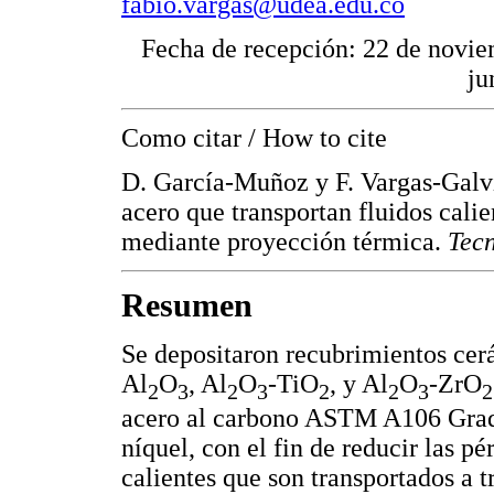
fabio.vargas@udea.edu.co
Fecha de recepción: 22 de novie
ju
Como citar / How to cite
D. García-Muñoz y F. Vargas-Galvi
acero que transportan fluidos calie
mediante proyección térmica.
Tec
Resumen
Se depositaron recubrimientos cerá
Al
O
, Al
O
-TiO
, y Al
O
-ZrO
2
3
2
3
2
2
3
2
acero al carbono ASTM A106 Grado
níquel, con el fin de reducir las p
calientes que son transportados a t