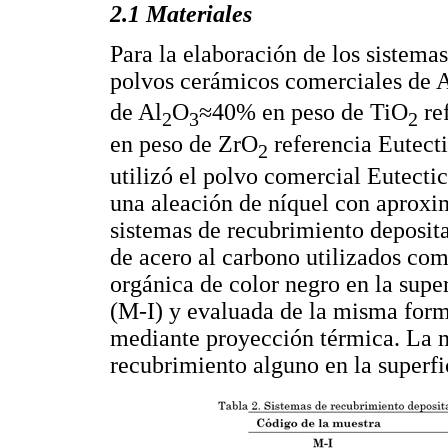
2.1 Materiales
Para la elaboración de los sistemas
polvos cerámicos comerciales de 
de Al
O
≈40% en peso de TiO
re
2
3
2
en peso de ZrO
referencia Eutect
2
utilizó el polvo comercial Eutect
una aleación de níquel con aproxi
sistemas de recubrimiento deposit
de acero al carbono utilizados com
orgánica de color negro en la supe
(M-I) y evaluada de la misma form
mediante proyección térmica. La m
recubrimiento alguno en la superfi