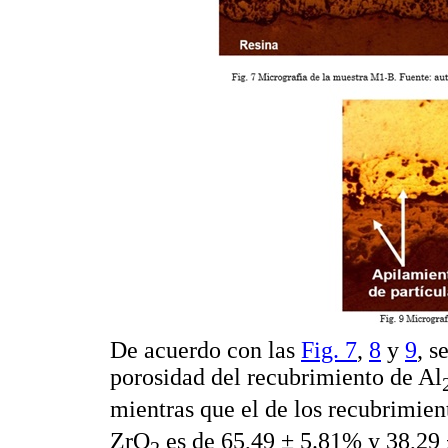
De acuerdo con las
Fig. 7
,
8
y
9
, s
porosidad del recubrimiento de Al
mientras que el de los recubrimien
ZrO
es de 65,49 ± 5.81% y 38,29
2