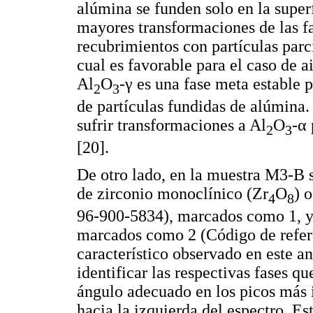
alúmina se funden solo en la super
mayores transformaciones de las fa
recubrimientos con partículas parc
cual es favorable para el caso de a
Al
O
-γ es una fase meta estable p
2
3
de partículas fundidas de alúmina
sufrir transformaciones a Al
O
-α
2
3
[20].
De otro lado, en la muestra M3-B s
de zirconio monoclínico (Zr
O
) 
4
8
96-900-5834), marcados como 1, y
marcados como 2 (Código de refe
característico observado en este an
identificar las respectivas fases q
ángulo adecuado en los picos más i
hacia la izquierda del espectro. E