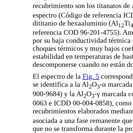
recubrimiento son los titanatos de
espectro (Código de referencia IC
dititanio de hexaaluminio (Al
Ti
12
referencia COD 96-201-4755). Amb
por su baja conductividad térmica 
choques térmicos y muy bajos coefi
estabilidad en temperaturas de ha
descomponerse cuando no están do
El espectro de la
Fig. 5
corresponde
se identifica a la Al
O
-α marcada
2
3
900-9684) y la Al
O
-γ marcada c
2
3
0063 e ICDD 00-004-0858), como la
recubrimientos elaborados mediant
asociada a una fase remanente que 
que no se transforma durante la pr