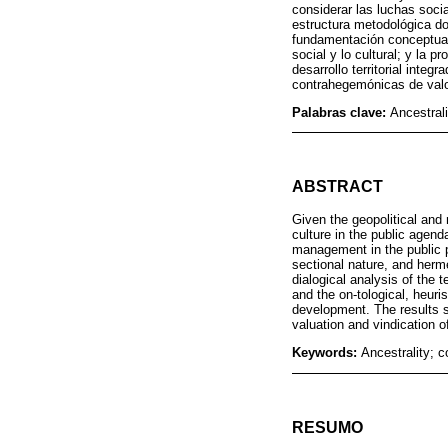
considerar las luchas social
estructura metodológica do
fundamentación conceptual; 
social y lo cultural; y la 
desarrollo territorial integ
contrahegemónicas de valora
Palabras clave:
Ancestral
ABSTRACT
Given the geopolitical and 
culture in the public agend
management in the public p
sectional nature, and herme
dialogical analysis of the 
and the on-tological, heuri
development. The results 
valuation and vindication of
Keywords:
Ancestrality; c
RESUMO