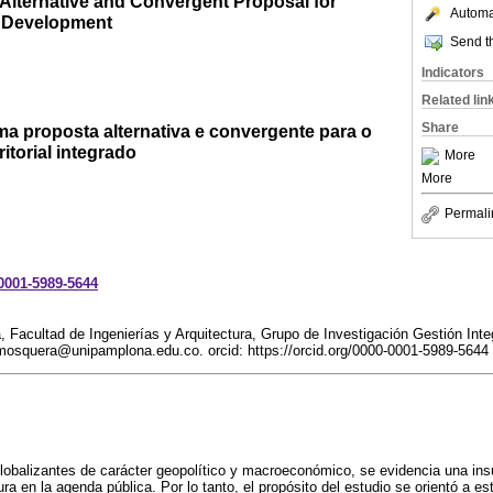
lternative and Convergent Proposal for
Automat
al Development
Send th
Indicators
Related lin
Share
 proposta alternativa e convergente para o
itorial integrado
More
More
Permali
-0001-5989-5644
acultad de Ingenierías y Arquitectura, Grupo de Investigación Gestión Integral
.mosquera@unipamplona.edu.co. orcid: https://orcid.org/0000-0001-5989-5644
globalizantes de carácter geopolítico y macroeconómico, se evidencia una ins
tura en la agenda pública. Por lo tanto, el propósito del estudio se orientó a es