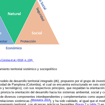
a-Corona et al. (2018, p. 134)
.
iento territorial sistémico y sociopolítico
delo de desarrollo territorial integrado (dti), propuesto por el grupo de invest
versidad de Pamplona (Colombia), el cual se encuentra estructurado en seis sis
co y tecnológico), con sus respectivos principios, que respaldan la orientación
prioriza la orientación del desarrollo hacia los sistemas ambiental, social y cu
aje de diversos componentes interdependientes y complementarios como aspec
Mosquera, 2014
relaciones sistémicas (
); y ha sido validado, al igual que el mod
namiento territorial, con alcances prácticos favorables (
figura 2
y
tabla 1
) en