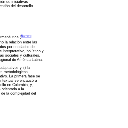
ción de iniciativas
stión del desarrollo
Barrero
ermenéutica (
mo la relación entre las
vidos por entidades de
interpretativo, holístico y
as sociales y culturales,
 regional de América Latina.
aptativos y ii) la
ses metodológicas
ativo. La primera fase se
contextual se encauzó a
ollo en Colombia; y,
 orientada a la
e de la complejidad del