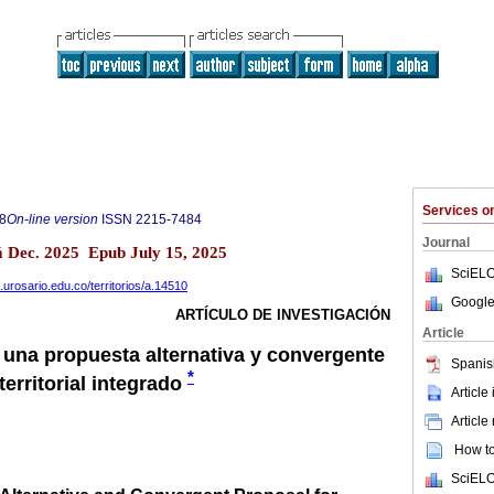
Services 
8
On-line version
ISSN
2215-7484
Journal
á Dec. 2025 Epub July 15, 2025
SciELO
.urosario.edu.co/territorios/a.14510
Google
ARTÍCULO DE INVESTIGACIÓN
Article
una propuesta alternativa y convergente
Spanis
*
territorial integrado
Article
Article
How to 
SciELO