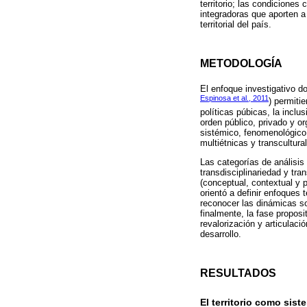
territorio; las condiciones 
integradoras que aporten a
territorial del país.
METODOLOGÍA
El enfoque investigativo d
Espinosa et al., 2011
) permitie
políticas púbicas, la inclu
orden público, privado y or
sistémico, fenomenológico y
multiétnicas y transcultural
Las categorías de análisis
transdisciplinariedad y tr
(conceptual, contextual y 
orientó a definir enfoques 
reconocer las dinámicas soc
finalmente, la fase proposi
revalorización y articulaci
desarrollo.
RESULTADOS
El territorio como sis