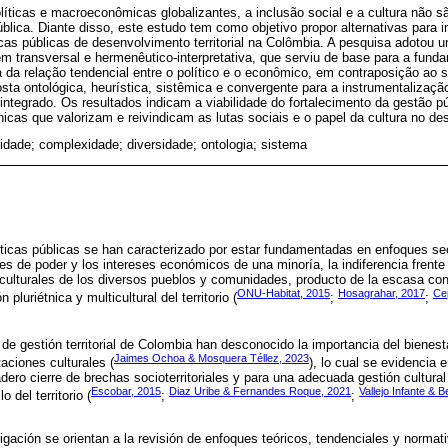
íticas e macroeconômicas globalizantes, a inclusão social e a cultura não s
lica. Diante disso, este estudo tem como objetivo propor alternativas para in
ticas públicas de desenvolvimento territorial na Colômbia. A pesquisa adotou
 transversal e hermenêutico-interpretativa, que serviu de base para a funda
ca da relação tendencial entre o político e o econômico, em contraposição ao so
ta ontológica, heurística, sistêmica e convergente para a instrumentalizaçã
 integrado. Os resultados indicam a viabilidade do fortalecimento da gestão púb
cas que valorizam e reivindicam as lutas sociais e o papel da cultura no dese
idade; complexidade; diversidade; ontologia; sistema
íticas públicas se han caracterizado por estar fundamentadas en enfoques sec
es de poder y los intereses económicos de una minoría, la indiferencia frente 
 culturales de los diversos pueblos y comunidades, producto de la escasa co
ONU-Habitat, 2015
Hosagrahar, 2017
Ce
pluriétnica y multicultural del territorio (
;
;
 de gestión territorial de Colombia han desconocido la importancia del bienest
Jaimes Ochoa & Mosquera Téllez, 2023
aciones culturales (
), lo cual se evidencia 
dero cierre de brechas socioterritoriales y para una adecuada gestión cultural
Escobar, 2015
Diaz Uribe & Fernandes Roque, 2021
Vallejo Infante & 
 del territorio (
;
;
igación se orientan a la revisión de enfoques teóricos, tendenciales y normati