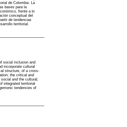
itorial de Colombia. La
las bases para la
económico, frente a lo
zación conceptual del
 partir de tendencias
rrollo territorial.
f social inclusion and
d incorporate cultural
l structure, of a cross-
tion; the critical and
social and the cultural;
 integrated territorial
egemonic tendencies of