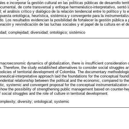
es e incorporar la gestión cultural en las políticas públicas de desarrollo terr
cumental, de corte transversal y enfoque hermenéutico-interpretativo, sentó 
el análisis crítico y dialógico de la relación tendencial entre lo político y lo 
propuesta ontológica, heurística, sistémica y convergente para la instrumentali
rado. Los resultados evidencian la posibilidad de fortalecer la gestión pública a
ción y reivindicación de las luchas sociales y el papel de la cultura en el desa
idad; complejidad; diversidad; ontológico; sistémico
macroeconomic dynamics of globalization, there is insufficient consideration o
a. Therefore, the study established alternatives to consider social struggles an
olicies of territorial development of Colombia. The documentary methodologica
neutical-interpretative approach laid the foundations for the conceptual founda
tendential relationship between the political and the economic, compared to the 
stic, systemic and convergent proposal for the conceptual instrumentalization of
show the possibility of strengthening public management based on counter-h
 social struggles and the role of culture in territorial development.
omplexity; diversity; ontological; systemic