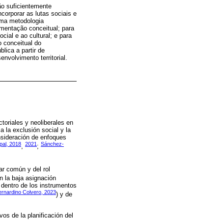
ão suficientemente
corporar as lutas sociais e
 uma metodologia
mentação conceitual; para
cial e ao cultural; e para
o conceitual do
lica a partir de
nvolvimento territorial.
toriales y neoliberales en
a la exclusión social y la
nsideración de enfoques
pal, 2018
2021
Sánchez-
,
;
ar común y del rol
en la baja asignación
 dentro de los instrumentos
Bernardino Colvero, 2023
) y de
vos de la planificación del