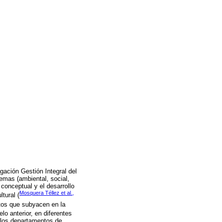
igación Gestión Integral del
temas (ambiental, social,
 conceptual y el desarrollo
Mosquera Téllez et al.,
ltural (
tos que subyacen en la
elo anterior, en diferentes
 los departamentos de