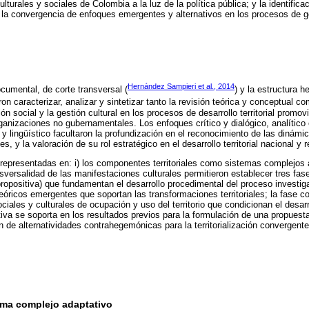
culturales y sociales de Colombia a la luz de la política pública; y la identifica
 la convergencia de enfoques emergentes y alternativos en los procesos de ge
Hernández Sampieri et al., 2014
ocumental, de corte transversal (
) y la estructura h
ron caracterizar, analizar y sintetizar tanto la revisión teórica y conceptual co
sión social y la gestión cultural en los procesos de desarrollo territorial promo
ganizaciones no gubernamentales. Los enfoques crítico y dialógico, analítico e 
 lingüístico facultaron la profundización en el reconocimiento de las dinámic
es, y la valoración de su rol estratégico en el desarrollo territorial nacional y
 representadas en: i) los componentes territoriales como sistemas complejos ad
ansversalidad de las manifestaciones culturales permitieron establecer tres fa
propositiva) que fundamentan el desarrollo procedimental del proceso investig
teóricos emergentes que soportan las transformaciones territoriales; la fase 
iales y culturales de ocupación y uso del territorio que condicionan el desarr
tiva se soporta en los resultados previos para la formulación de una propuesta
ón de alternatividades contrahegemónicas para la territorialización convergent
tema complejo adaptativo