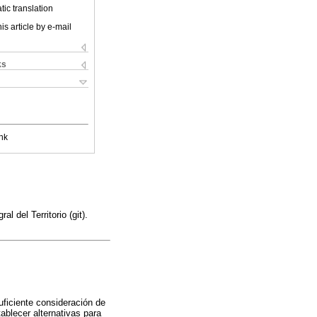
ic translation
is article by e-mail
ks
nk
 del Territorio (git).
uficiente consideración de
tablecer alternativas para