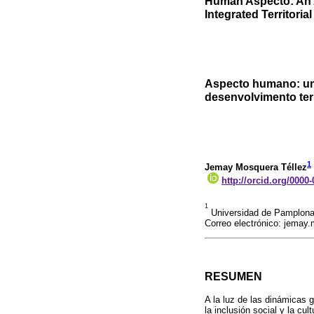
Human Aspecto: An A
Integrated Territori
Aspecto humano: uma
desenvolvimento terr
1
Jemay Mosquera Téllez
http://orcid.org/0000
1
Universidad de Pamplona, F
Correo electrónico: jemay
RESUMEN
A la luz de las dinámicas 
la inclusión social y la cul