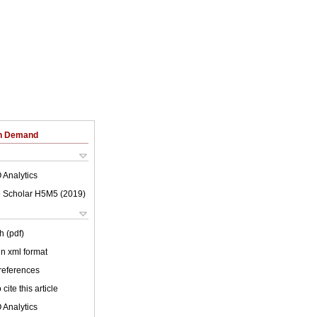
on Demand
 Analytics
 Scholar H5M5 (
2019
)
h (pdf)
 in xml format
 references
cite this article
 Analytics