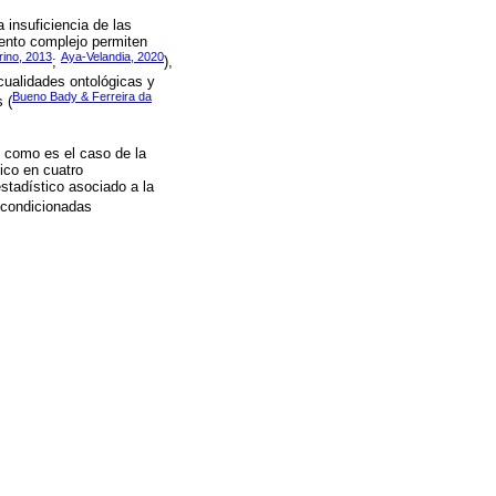
a insuficiencia de las
iento complejo permiten
ino, 2013
Aya-Velandia, 2020
;
),
 cualidades ontológicas y
Bueno Bady & Ferreira da
 (
l, como es el caso de la
ico en cuatro
stadístico asociado a la
s condicionadas