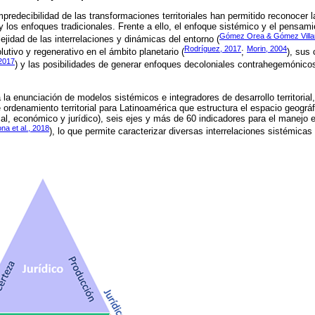
impredecibilidad de las transformaciones territoriales han permitido reconocer l
 y los enfoques tradicionales. Frente a ello, el enfoque sistémico y el pensam
Gómez Orea & Gómez Villar
lejidad de las interrelaciones y dinámicas del entorno (
Rodríguez, 2017
Morin, 2004
lutivo y regenerativo en el ámbito planetario (
;
), sus
2017
) y las posibilidades de generar enfoques decoloniales contrahegemónicos
a la enunciación de modelos sistémicos e integradores de desarrollo territoria
ordenamiento territorial para Latinoamérica que estructura el espacio geográf
al, económico y jurídico), seis ejes y más de 60 indicadores para el manejo e
na et al., 2018
), lo que permite caracterizar diversas interrelaciones sistémica