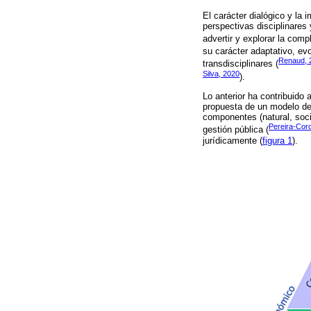
El carácter dialógico y la 
perspectivas disciplinares
advertir y explorar la comp
su carácter adaptativo, evo
Renaud, 
transdisciplinares (
Silva, 2020
).
Lo anterior ha contribuido 
propuesta de un modelo de 
componentes (natural, soci
Pereira-Coro
gestión pública (
jurídicamente (
figura 1
).