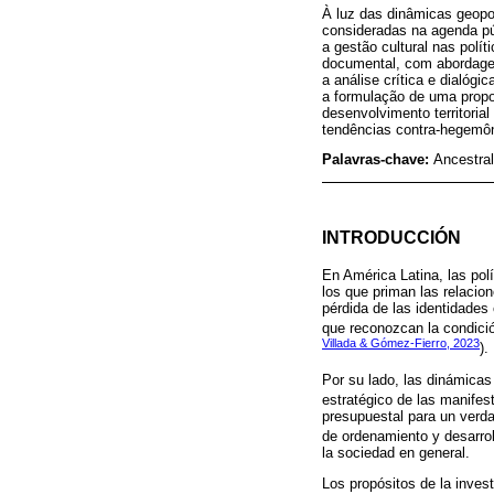
À luz das dinâmicas geopol
consideradas na agenda púb
a gestão cultural nas polí
documental, com abordagem
a análise crítica e dialógi
a formulação de uma propos
desenvolvimento territorial
tendências contra-hegemôni
Palavras-chave:
Ancestral
INTRODUCCIÓN
En América Latina, las pol
los que priman las relacion
pérdida de las identidades
que reconozcan la condición 
Villada & Gómez-Fierro, 2023
).
Por su lado, las dinámicas
estratégico de las manifest
presupuestal para un verda
de ordenamiento y desarrollo
la sociedad en general.
Los propósitos de la invest