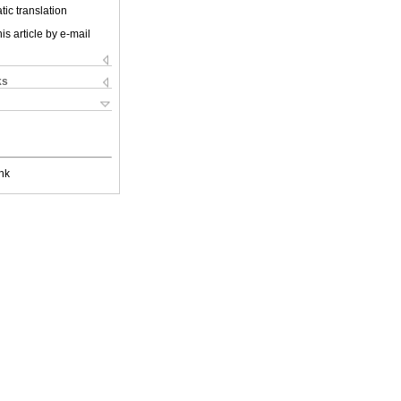
ic translation
is article by e-mail
ks
nk