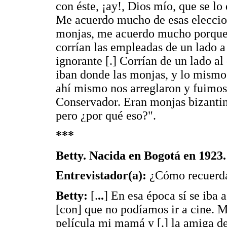
con éste, ¡ay!, Dios mío, que se l
Me acuerdo mucho de esas eleccione
monjas, me acuerdo mucho porque 
corrían las empleadas de un lado a 
ignorante [.] Corrían de un lado al
iban donde las monjas, y lo mismo
ahí mismo nos arreglaron y fuimos
Conservador. Eran monjas bizantinas
pero ¿por qué eso?".
***
Betty. Nacida en Bogotá en 1923.
Entrevistador(a):
¿Cómo recuerdas
Betty:
[.
..
] En esa época sí se iba
[con] que no podíamos ir a cine. 
película mi mamá y [.] la amiga d