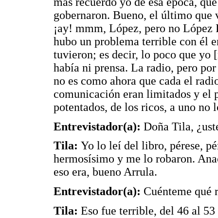
más recuerdo yo de esa época, qué
gobernaron. Bueno, el último que v
¡ay! mmm, López, pero no López P
hubo un problema terrible con él en
tuvieron; es decir, lo poco que yo
había ni prensa. La radio, pero por 
no es como ahora que cada el radio
comunicación eran limitados y el p
potentados, de los ricos, a uno no 
Entrevistador(a):
Doña Tila, ¿ust
Tila:
Yo lo leí del libro, pérese, p
hermosísimo y me lo robaron. Anao
eso era, bueno Arrula.
Entrevistador(a):
Cuénteme qué r
Tila:
Eso fue terrible, del 46 al 5