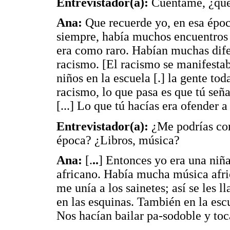
Entrevistador(a):
Cuéntame, ¿qué
Ana:
Que recuerde yo, en esa épo
siempre, había muchos encuentros p
era como raro. Habían muchas dife
racismo. [El racismo se manifesta
niños en la escuela [.] la gente to
racismo, lo que pasa es que tú señ
[...] Lo que tú hacías era ofender a
Entrevistador(a):
¿Me podrías con
época? ¿Libros, música?
Ana:
[.
..
] Entonces yo era una niña
africano. Había mucha música afri
me unía a los sainetes; así se les 
en las esquinas. También en la esc
Nos hacían bailar pa-sodoble y toca