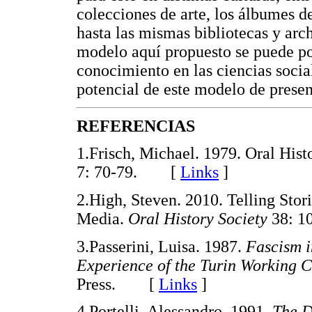
colecciones de arte, los álbumes de
hasta las mismas bibliotecas y ar
modelo aquí propuesto se puede po
conocimiento en las ciencias socia
potencial de este modelo de prese
REFERENCIAS
1.Frisch, Michael. 1979. Oral His
7: 70-79. [
Links
]
2.High, Steven. 2010. Telling Stor
Media.
Oral History Society
38: 
3.Passerini, Luisa. 1987.
Fascism 
Experience of the Turin Working C
Press. [
Links
]
4.Portelli, Alessandro. 1991.
The D