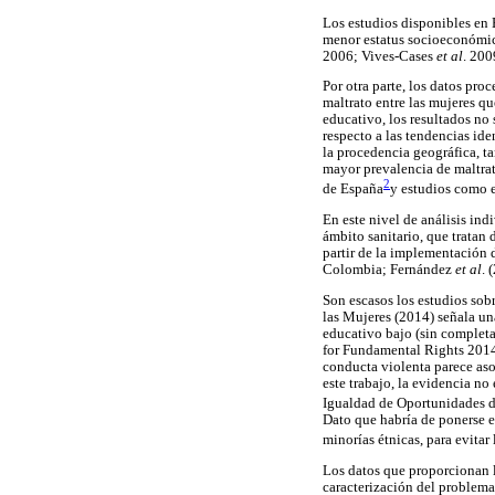
Los estudios disponibles en
menor estatus socioeconómic
2006; Vives-Cases
et al
. 200
Por otra parte, los datos pr
maltrato entre las mujeres q
educativo, los resultados no 
respecto a las tendencias ide
la procedencia geográfica, t
mayor prevalencia de maltrat
2
de España
y estudios como 
En este nivel de análisis ind
ámbito sanitario, que tratan 
partir de la implementación 
Colombia; Fernández
et al
. 
Son escasos los estudios sob
las Mujeres (2014) señala un
educativo bajo (sin complet
for Fundamental Rights 2014)
conducta violenta parece aso
este trabajo, la evidencia no 
Igualdad de Oportunidades 
Dato que habría de ponerse e
minorías étnicas, para evitar 
Los datos que proporcionan lo
caracterización del problema 