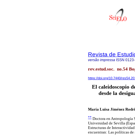
Revista de Estudi
versão impressa
ISSN
0123
rev.estud.soc. no.54 Bo
https://doi.org/10.7440/res54.2
El caleidoscopio d
desde la desigu
María Luisa Jiménez Rodr
**
Doctora en Antropología So
Universidad de Sevilla (Espa
Estructuras de Interactivida
encuentran: Las políticas de 