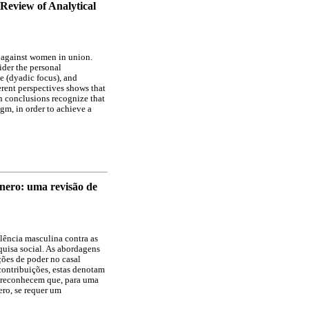
Review of Analytical
 against women in union.
ider the personal
e (dyadic focus), and
erent perspectives shows that
n conclusions recognize that
igm, in order to achieve a
ênero: uma revisão de
lência masculina contra as
quisa social. As abordagens
ções de poder no casal
contribuições, estas denotam
 reconhecem que, para uma
ro, se requer um