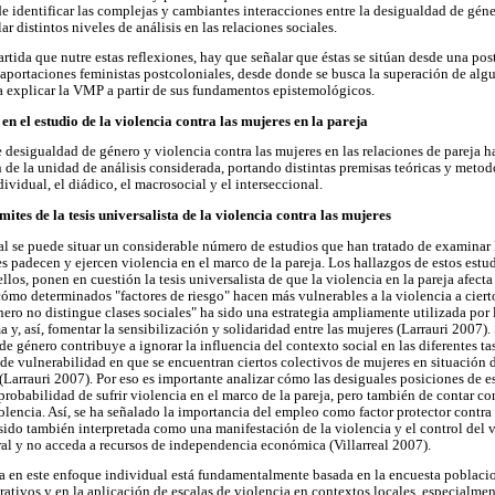
e identificar las complejas y cambiantes interacciones entre la desigualdad de géne
r distintos niveles de análisis en las relaciones sociales.
tida que nutre estas reflexiones, hay que señalar que éstas se sitúan desde una postu
aportaciones feministas postcoloniales, desde donde se busca la superación de algu
 explicar la VMP a partir de sus fundamentos epistemológicos.
n el estudio de la violencia contra las mujeres en la pareja
e desigualdad de género y violencia contra las mujeres en las relaciones de pareja 
 de la unidad de análisis considerada, portando distintas premisas teóricas y met
ndividual, el diádico, el macrosocial y el interseccional.
mites de la tesis universalista de la violencia contra las mujeres
l se puede situar un considerable número de estudios que han tratado de examinar l
 padecen y ejercen violencia en el marco de la pareja. Los hallazgos de estos estud
los, ponen en cuestión la tesis universalista de que la violencia en la pareja afecta
ómo determinados "factores de riesgo" hacen más vulnerables a la violencia a cierto
nero no distingue clases sociales" ha sido una estrategia ampliamente utilizada por 
a y, así, fomentar la sensibilización y solidaridad entre las mujeres (Larrauri 2007).
 de género contribuye a ignorar la influencia del contexto social en las diferentes ta
s de vulnerabilidad en que se encuentran ciertos colectivos de mujeres en situación
 (Larrauri 2007). Por eso es importante analizar cómo las desiguales posiciones de e
obabilidad de sufrir violencia en el marco de la pareja, pero también de contar con
iolencia. Así, se ha señalado la importancia del empleo como factor protector contra l
 sido también interpretada como una manifestación de la violencia y el control del 
ral y no acceda a recursos de independencia económica (Villarreal 2007).
 en este enfoque individual está fundamentalmente basada en la encuesta poblacion
trativos y en la aplicación de escalas de violencia en contextos locales, especialmen