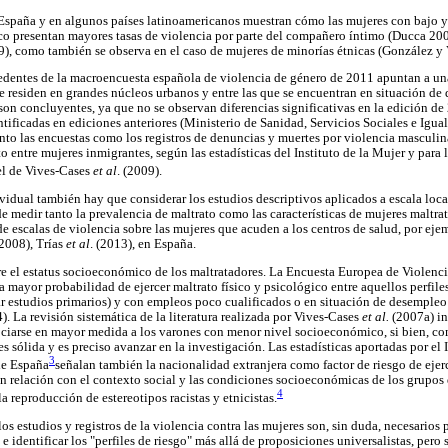
 España y en algunos países latinoamericanos muestran cómo las mujeres con bajo y
o presentan mayores tasas de violencia por parte del compañero íntimo (Ducca 20
9), como también se observa en el caso de mujeres de minorías étnicas (González y
ocedentes de la macroencuesta española de violencia de género de 2011 apuntan a u
ue residen en grandes núcleos urbanos y entre las que se encuentran en situación de
son concluyentes, ya que no se observan diferencias significativas en la edición de
ntificadas en ediciones anteriores (Ministerio de Sanidad, Servicios Sociales e Igu
anto las encuestas como los registros de denuncias y muertes por violencia masculin
o entre mujeres inmigrantes, según las estadísticas del Instituto de la Mujer y para
el de Vives-Cases
et al
. (2009).
ividual también hay que considerar los estudios descriptivos aplicados a escala loca
de medir tanto la prevalencia de maltrato como las características de mujeres maltrat
de escalas de violencia sobre las mujeres que acuden a los centros de salud, por ej
(2008), Trías
et al
. (2013), en España.
re el estatus socioeconómico de los maltratadores. La Encuesta Europea de Violenc
a mayor probabilidad de ejercer maltrato físico y psicológico entre aquellos perfil
ar estudios primarios) y con empleos poco cualificados o en situación de desempl
. La revisión sistemática de la literatura realizada por Vives-Cases
et al.
(2007a) ind
ciarse en mayor medida a los varones con menor nivel socioeconómico, si bien, com
es sólida y es preciso avanzar en la investigación. Las estadísticas aportadas por el 
3
de España
señalan también la nacionalidad extranjera como factor de riesgo de ejerc
n relación con el contexto social y las condiciones socioeconómicas de los grupos 
4
la reproducción de estereotipos racistas y etnicistas.
s estudios y registros de la violencia contra las mujeres son, sin duda, necesarios 
e identificar los "perfiles de riesgo" más allá de proposiciones universalistas, pero