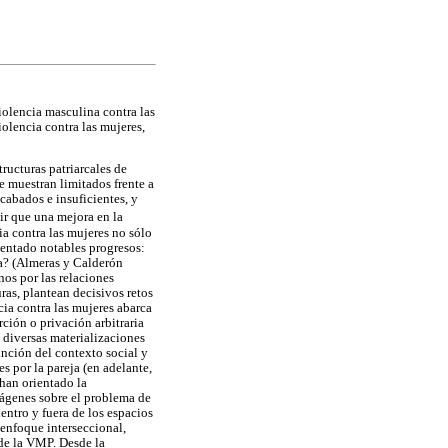
iolencia masculina contra las
iolencia contra las mujeres,
ructuras patriarcales de
e muestran limitados frente a
cabados e insuficientes, y
ir que una mejora en la
ia contra las mujeres no sólo
mentado notables progresos:
ma? (Almeras y Calderón
os por las relaciones
uras, plantean decisivos retos
cia contra las mujeres abarca
ción o privación arbitraria
 diversas materializaciones
unción del contexto social y
es por la pareja (en adelante,
han orientado la
mágenes sobre el problema de
ntro y fuera de los espacios
 enfoque interseccional,
 de la VMP. Desde la