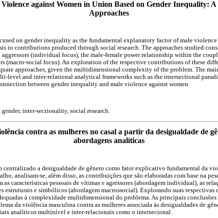
 Violence against Women in Union Based on Gender Inequality: A 
Approaches
cused on gender inequality as the fundamental explanatory factor of male violence
sis to contributions produced through social research. The approaches studied cons
d aggressors (individual focus), the male-female power relationship within the coupl
rs (macro-social focus). An exploration of the respective contributions of these diff
dequate approaches, given the multidimensional complexity of the problem. The mai
lti-level and inter-relational analytical frameworks such as the intersectional parad
 connection between gender inequality and male violence against women.
gender, inter-sectionality, social research.
iolência contra as mulheres no casal a partir da desigualdade de g
abordagens analíticas
êm centralizado a desigualdade de gênero como fator explicativo fundamental da vio
balho, analisam-se, além disso, as contribuições que são elaboradas com base na pes
 as características pessoais de vítimas e agressores (abordagem individual), as rela
es estruturais e simbólicos (abordagem macrossocial). Explorando suas respectivas 
dequadas à complexidade multidimensional do problema. As principais conclusões
ema da violência masculina contra as mulheres associada às desigualdades de gêne
is analíticos multinível e inter-relacionais como o intersecional.