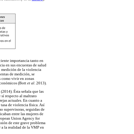
eciente importancia tanto en
ia en sus encuestas de salud
 medición de la violencia
ientas de medición, se
es como vivir en zonas
 económicos (Bott
et al
. 2013).
(2014). Ésta señala que las
 sí respecto al maltrato
ejas actuales. En cuanto a
asa de violencia física. Así
mo supervisoras, seguidas de
bicaban entre las mujeres de
European Union Agency for
nsión de este grave problema
r a la realidad de la VMP en