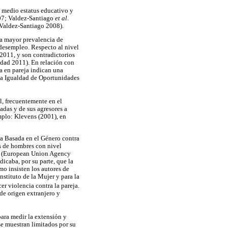
 medio estatus educativo y
07; Valdez-Santiago
et al
.
 Valdez-Santiago 2008).
na mayor prevalencia de
 desempleo. Respecto al nivel
 2011, y son contradictorios
aldad 2011). En relación con
a en pareja indican una
 la Igualdad de Oportunidades
l, frecuentemente en el
adas y de sus agresores a
emplo: Klevens (2001), en
ia Basada en el Género contra
es de hombres con nivel
eo (European Union Agency
icaba, por su parte, que la
o insisten los autores de
Instituto de la Mujer y para la
er violencia contra la pareja.
de origen extranjero y
para medir la extensión y
 se muestran limitados por su