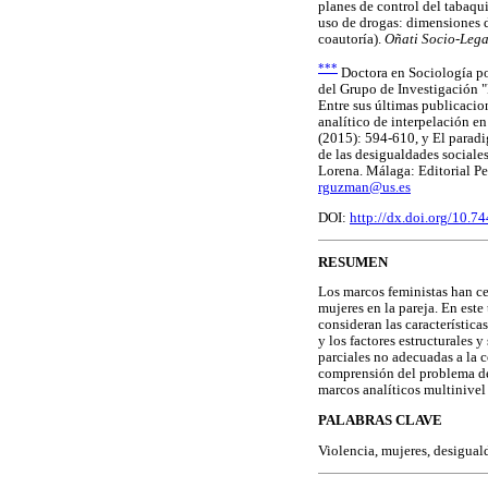
planes de control del tabaq
uso de drogas: dimensiones d
coautoría).
Oñati Socio-Lega
***
Doctora en Sociología po
del Grupo de Investigación 
Entre sus últimas publicacio
analítico de interpelación en
(2015): 594-610, y El paradi
de las desigualdades sociale
Lorena. Málaga: Editorial Pe
rguzman@us.es
DOI:
http://dx.doi.org/10.7
RESUMEN
Los marcos feministas han ce
mujeres en la pareja. En este
consideran las característica
y los factores estructurales
parciales no adecuadas a la
comprensión del problema de 
marcos analíticos multinivel 
PALABRAS CLAVE
Violencia, mujeres, desiguald