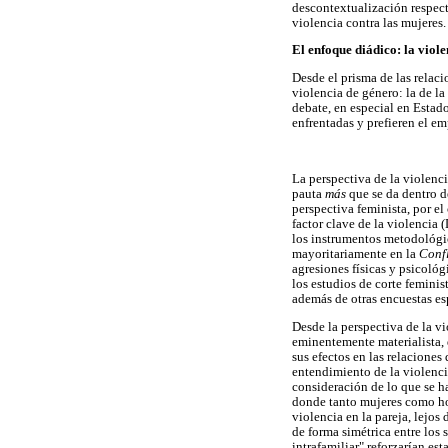
descontextualización respect
violencia contra las mujeres.
El enfoque diádico: la viole
Desde el prisma de las relac
violencia de género: la de la
debate, en especial en Estado
enfrentadas y prefieren el e
La perspectiva de la violenc
pauta
más
que se da dentro d
perspectiva feminista, por el
factor clave de la violencia
los instrumentos metodológic
mayoritariamente en la
Confl
agresiones físicas y psicológ
los estudios de corte feminist
además de otras encuestas es
Desde la perspectiva de la vi
eminentemente materialista, d
sus efectos en las relaciones
entendimiento de la violenc
consideración de lo que se h
donde tanto mujeres como ho
violencia en la pareja, lejos
de forma simétrica entre los
intrafamiliar" reforzarían esta