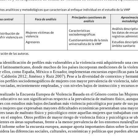
la identificación de perfiles más vulnerables a la violencia está adquiriendo una cr
l latinoamericano, donde muchos de los países incorporan mediciones de la violenc
e ellos, como España, México o Ecuador, implementan encuestas específicas para la
y Calderón 2012; Jiménez y Ruiz 2007). Pese a la diversidad de contextos y herram
n los perfiles sociodemográficos de mujeres con mayor prevalencia de violencia, tal
ivorciadas, recientemente empleadas, y con niveles bajos de instrucción y recursos
 realizado la Encuesta Europea de Violencia Basada en el Género contra las Mujeres 
 educativo no son significativas respecto a la prevalencia de maltrato físico, aunque
es con estudios más bajos declaraban más violencia psicológica por parte de sus par
 las mujeres que expresaban mayores dificultades económicas presentaban una mayor t
res tasas de maltrato físico y psicológico entre aquellas mujeres que trabajaban co
en el empleo. Otros perfiles de mayor riesgo de violencia física y psicológica se u
sidentes en áreas supurbanas, frente a la menor prevalencia de los entornos rurales(
informe sobre la encuesta europea, aunque aporta importantes datos sobre la exte
dera las diferencias sociales, culturales, económicas y políticas que pueden afecta