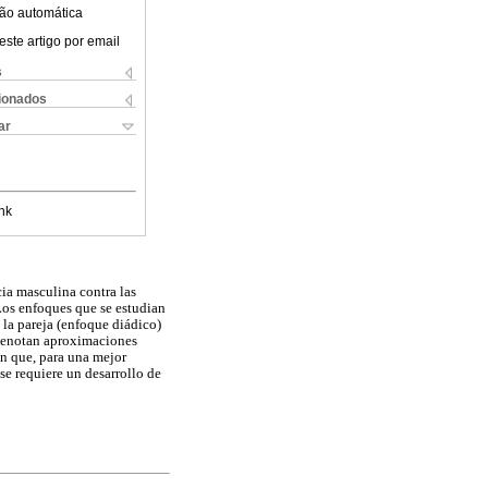
ão automática
este artigo por email
s
cionados
ar
nk
ia masculina contra las
 Los enfoques que se estudian
 la pareja (enfoque diádico)
s denotan aproximaciones
n que, para una mejor
se requiere un desarrollo de