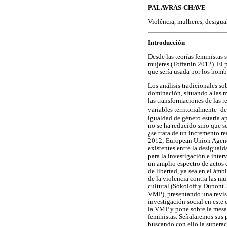
PALAVRAS-CHAVE
Violência, mulheres, desigua
Introducción
Desde las teorías feministas
mujeres (Toffanin 2012). El p
que sería usada por los hom
Los análisis tradicionales so
dominación, situando a las m
las transformaciones de las 
variables territorialmente- d
igualdad de género estaría ap
no se ha reducido sino que s
¿se trata de un incremento r
2012; European Union Agency
existentes entre la desiguald
para la investigación e inter
un amplio espectro de actos 
de libertad, ya sea en el ám
de la violencia contra las mu
cultural (Sokoloff y Dupont 2
VMP), presentando una revisi
investigación social en este
la VMP y pone sobre la mesa 
feministas. Señalaremos sus 
buscando con ello la superac