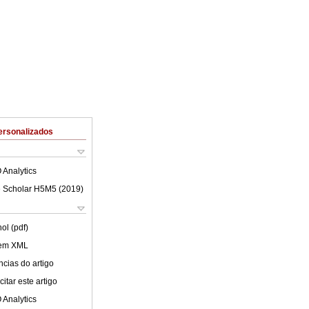
ersonalizados
 Analytics
 Scholar H5M5 (
2019
)
ol (pdf)
 em XML
cias do artigo
itar este artigo
 Analytics