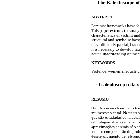
The Kaleidoscope of
ABSTRACT
Feminist frameworks have fo
This paper extends the analy
characteristics of victims an
structural and symbolic facto
they offer only partial, ina
it is necessary to develop mu
better understanding of the
KEYWORDS
Violence, women, inequality, 
O caleidoscópio da v
RESUMO
Os referenciais feministas t
mulheres no casal. Neste tra
que são estudadas consideram
(abordagem díada) e os fator
aproximações parciais não a
melhor compreensão do probl
desenvolvimento de referencia