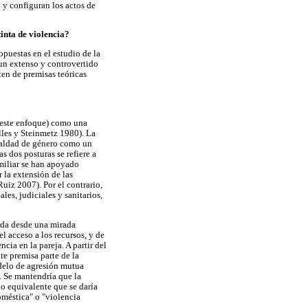
 y configuran los actos de
tinta de violencia?
opuestas en el estudio de la
 un extenso y controvertido
ten de premisas teóricas
n este enfoque) como una
lles y Steinmetz 1980). La
igualdad de género como un
 dos posturas se refiere a
miliar se han apoyado
 la extensión de las
Ruiz 2007). Por el contrario,
les, judiciales y sanitarios,
orda desde una mirada
l acceso a los recursos, y de
cia en la pareja. A partir del
te premisa parte de la
odelo de agresión mutua
. Se mantendría que la
ho equivalente que se daría
oméstica" o "violencia