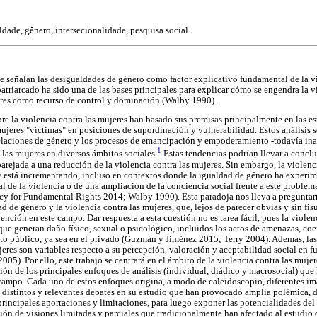
ldade, gênero, intersecionalidade, pesquisa social.
 se señalan las desigualdades de género como factor explicativo fundamental de la v
atriarcado ha sido una de las bases principales para explicar cómo se engendra la v
bres como recurso de control y dominación (Walby 1990).
bre la violencia contra las mujeres han basado sus premisas principalmente en las est
ujeres "víctimas" en posiciones de supordinación y vulnerabilidad. Estos análisis s
relaciones de género y los procesos de emancipación y empoderamiento -todavía ina
1
e las mujeres en diversos ámbitos sociales.
Estas tendencias podrían llevar a conclu
arejada a una reducción de la violencia contra las mujeres. Sin embargo, la violenc
e está incrementando, incluso en contextos donde la igualdad de género ha experi
eal de la violencia o de una ampliación de la conciencia social frente a este proble
 for Fundamental Rights 2014; Walby 1990). Esta paradoja nos lleva a preguntarn
ad de género y la violencia contra las mujeres, que, lejos de parecer obvias y sin fis
vención en este campo. Dar respuesta a esta cuestión no es tarea fácil, pues la violen
que generan daño físico, sexual o psicológico, incluidos los actos de amenazas, coer
bito público, ya sea en el privado (Guzmán y Jiménez 2015; Terry 2004). Además, las
jeres son variables respecto a su percepción, valoración y aceptabilidad social en f
005). Por ello, este trabajo se centrará en el ámbito de la violencia contra las mujer
ón de los principales enfoques de análisis (individual, diádico y macrosocial) que 
 campo. Cada uno de estos enfoques origina, a modo de caleidoscopio, diferentes i
distintos y relevantes debates en su estudio que han provocado amplia polémica, de
principales aportaciones y limitaciones, para luego exponer las potencialidades del
ión de visiones limitadas y parciales que tradicionalmente han afectado al estudio