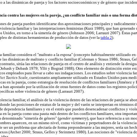
o a las dinámicas de pareja y los factores socioeconómicos y de género que inciden
ncia contra las mujeres en la pareja, ¿un conflicto familiar más o una forma dis
iones de pareja pueden identificarse dos aproximaciones principales y radicalmente 
 violencia familiar y las interpretaciones feministas (Kurz 1989), que han generado
s Unidos, en torno a la simetría de género (Johnson 2006; Larrauri 2007). Éstas par
mpleo de distintas herramientas de producción de datos (ver la
tabla 2
).
ia familiar considera el "maltrato a la esposa" (concepto habitualmente utilizado e
e las dinámicas de maltrato y conflicto familiar (Coleman y Straus 1986; Straus, Ge
 contrario, sitúa las relaciones de pareja en el centro de análisis y entiende la des
 (Dobash y Dobash 1979; Yllö y Bograd 1988). Otro elemento de distinción entre estas
os empleados para llevar a cabo sus indagaciones. Los estudios sobre violencia fa
ict Tactics Scale,
cuestionario ampliamente utilizado en Estados Unidos para medir
icas en la pareja, como estrategia de resolución de conflictos familiares (Jiménez y 
a han apostado por la utilización de otras fuentes de datos como los registros policia
pecíficas sobre violencia de género (Larrauri 2007).
olencia familiar, el análisis de la violencia dentro de las relaciones de pareja se ab
onde las posiciones de estatus de la mujer y del varón se interpretan en términos de
 de dependencia familiares y en el estrés que pueden desencadenar conflictos y violen
ia en la pareja como una pauta
más
dentro de los conflictos familiares, otra importan
a denominado "simetría de género" (
gender symmetry
), que hace referencia a un m
mbres aparecen, en un mismo nivel, como víctimas y perpetradores de la violencia
 de ser un problema que afectaría de forma preponderante a las mujeres, sería un hec
 sexos (Archer 2000; Straus, Gelles y Steinmetz 1980). Las nociones de "violencia d
 idea.