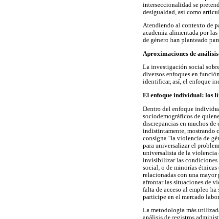
interseccionalidad se pretend
desigualdad, así como articula
Atendiendo al contexto de par
academia alimentada por las 
de género han planteado para
Aproximaciones de análisis e
La investigación social sobr
diversos enfoques en función
identificar, así, el enfoque i
El enfoque individual: los lí
Dentro del enfoque individua
sociodemográficos de quienes
discrepancias en muchos de el
indistintamente, mostrando c
consigna "la violencia de gé
para universalizar el problem
universalista de la violencia
invisibilizar las condicione
social, o de minorías étnicas
relacionadas con una mayor pr
afrontar las situaciones de v
falta de acceso al empleo ha
participe en el mercado labo
La metodología más utilizada
análisis de registros adminis