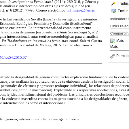
uismo.
Investigaciones Feministas
5 (2014): 289-316, y Género y
Traduç
e análisis e intersección con otros ejes de desigualdad (en
l
2, nº 6 (2012): 77-96. Correo electrónico:
mljimenez@us.es
Enviar 
Indicadore
r la Universidad de Sevilla (España). Investigadora y miembro
"Economía Ecológica, Feminista y Desarrollo (EcoEcoFem)".
Links rela
nes se encuentran: La interseccionalidad como instrumento
 la violencia de género (en coautoría).
Oñati Socio-Legal
5, nº 2
Compartilh
gma interseccional: rutas teórico-metodológicas para el análisis
Mais
s. En
Traslaciones en los estudios feministas
, coord. Saletti-Cuesta
rséfone – Universidad de Málaga, 2015. Correo electrónico:
Mais
Permali
440/res54.2015.07
ntrado la desigualdad de género como factor explicativo fundamental de la violenc
 trabajo se analizan las aportaciones que se elaboran desde la investigación social.
s personales de víctimas y agresores (enfoque individual), las relaciones de poder en
 y simbólicos (enfoque macrosocial). Explorando sus respectivas aportaciones, ésta
 complejidad multidimensional del problema. Las principales conclusiones reconoce
la violencia masculina contra las mujeres asociada a las desigualdades de género, 
e interrelacionales como el interseccional.
ad, género, interseccionalidad, investigación social.