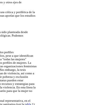
ro y otros ejes de
ra crítica y periférica de la
nas aporías que los estudios
ha sido planteada desde
odológicas. Podemos
os perfiles
ios, pese a que identifican
 a "todas las mujeres"
s perfiles de mujeres. La
las organizaciones feministas
 Sin embargo, la tesis
sas de violencia, así como a
 de pobreza y exclusión
status pueden estar
 recursos y estrategias para
a violencia. En esta línea la
varón para que la mujer no
al representativa, en el
te sanitarios (ver la
tabla 1
).