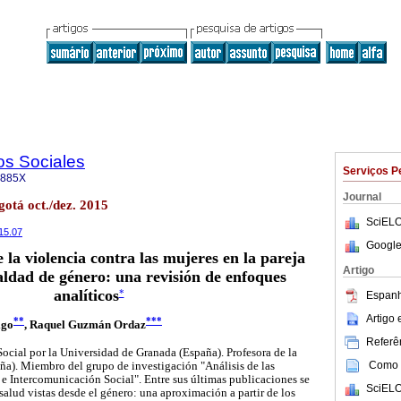
os Sociales
Serviços P
-885X
Journal
gotá oct./dez. 2015
SciELO
015.07
Google
e la violencia contra las mujeres en la pareja
Artigo
aldad de género: una revisión de enfoques
analíticos
*
Espanh
Artigo
**
***
igo
, Raquel Guzmán Ordaz
Referên
cial por la Universidad de Granada (España). Profesora de la
Como c
ña). Miembro del grupo de investigación "Análisis de las
d e Intercomunicación Social". Entre sus últimas publicaciones se
SciELO
salud vistas desde el género: una aproximación a partir de los