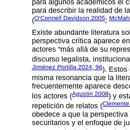
para algunos académicos el c
para describir la realidad de 
O’Connell Davidson 2005
McMah
(
;
Existe abundante literatura so
perspectiva crítica aparece en
actores “más allá de su repres
discurso legalista, institucional
Jiménez Portilla 2024, 96
). Estos
misma resonancia que la litera
frecuentemente aparece desco
Agustin 2008
los actores (
) y es
Clemente 
repetición de relatos (
obedece a que la perspectiva c
securitarios y el enfoque de ju