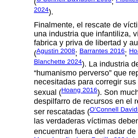
(
;
2024
).
Finalmente, el rescate de víct
una industria que infantiliza, 
fabrica y priva de libertad y 
Agustin 2008
Barrantes 2016
Ho
(
;
;
Blanchette 2024
). La industria 
“humanismo perverso” que rep
necesitadas para corregir su
Hoang 2016
sexual (
). Son muc
despilfarro de recursos en el
O’Connell Davi
ser rescatadas (
las verdaderas víctimas deben
encuentran fuera del radar de l