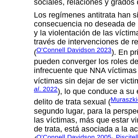
sociales, relaciones y grados
Los regímenes antitrata han s
consecuencia no deseada de l
y la violentación de las víctim
través de intervenciones de re
O’Connell Davidson 2023
(
). En p
pueden converger los roles de
infrecuente que NNA víctimas 
víctimas sin dejar de ser victi
al
. 2022
), lo que conduce a su
Muraszki
delito de trata sexual (
segundo lugar, para la perspect
las víctimas, más que estar vi
de trata, está asociada a la a
O’Connell Davidson 2005
Piscite