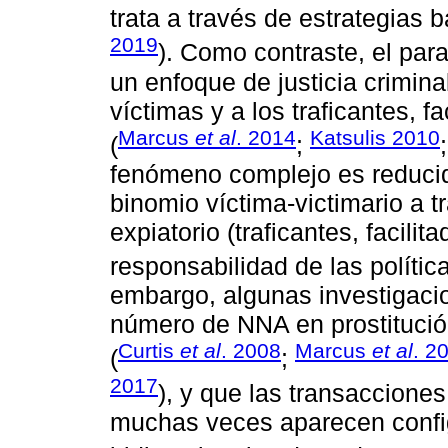
trata a través de estrategias b
2019
). Como contraste, el par
un enfoque de justicia crimin
víctimas y a los traficantes, f
Marcus
et al
. 2014
Katsulis 2010
(
;
fenómeno complejo es reducid
binomio víctima-victimario a t
expiatorio (traficantes, facilit
responsabilidad de las políti
embargo, algunas investigaci
número de NNA en prostitució
Curtis
et al
. 2008
Marcus
et al
. 2
(
;
2017
), y que las transaccione
muchas veces aparecen confi