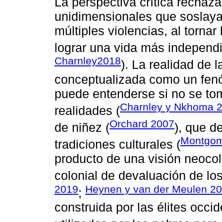
La perspectiva crítica rechaza
unidimensionales que soslayan
múltiples violencias, al tornar
lograr una vida más independi
Charnley2018
). La realidad de 
conceptualizada como un fen
puede entenderse si no se to
Charnley y Nkhoma 
realidades (
Orchard 2007
de niñez (
), que d
Montgom
tradiciones culturales (
producto de una visión neocol
colonial de devaluación de lo
2019
Heynen y van der Meulen 2
;
construida por las élites occi