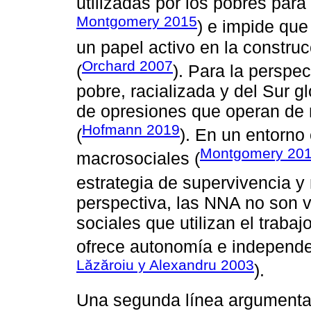
utilizadas por los pobres para
Montgomery 2015
) e impide que
un papel activo en la constru
Orchard 2007
(
). Para la perspect
pobre, racializada y del Sur g
de opresiones que operan de
Hofmann 2019
(
). En un entorno
Montgomery 20
macrosociales (
estrategia de supervivencia y 
perspectiva, las NNA no son 
sociales que utilizan el traba
ofrece autonomía e independ
Lăzăroiu y Alexandru 2003
).
Una segunda línea argumentat