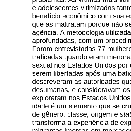
e adolescentes vitimizadas tant
benefício econômico com sua ex
que as maltratam porque não se
agência. A metodologia utilizada 
aprofundadas, com um procedi
Foram entrevistadas 77 mulhere
traficadas quando eram menore
sexual nos Estados Unidos por
serem libertadas após uma batid
descreveram as autoridades q
desumanas, e consideravam os t
exploraram nos Estados Unidos
idade é um elemento que se cr
de gênero, classe, origem e
sta
transforma a experiência de ex
migrantes imersas em mercados