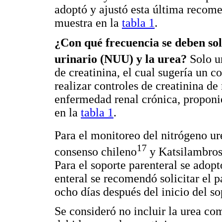
adoptó y ajustó esta última reco
muestra en la
tabla 1
.
¿Con qué frecuencia se deben soli
urinario (NUU) y la urea?
Solo u
de creatinina, el cual sugería un c
realizar controles de creatinina d
enfermedad renal crónica, propon
en la
tabla 1
.
Para el monitoreo del nitrógeno 
17
consenso chileno
y Katsilambro
Para el soporte parenteral se adop
enteral se recomendó solicitar el p
ocho días después del inicio del so
Se consideró no incluir la urea c