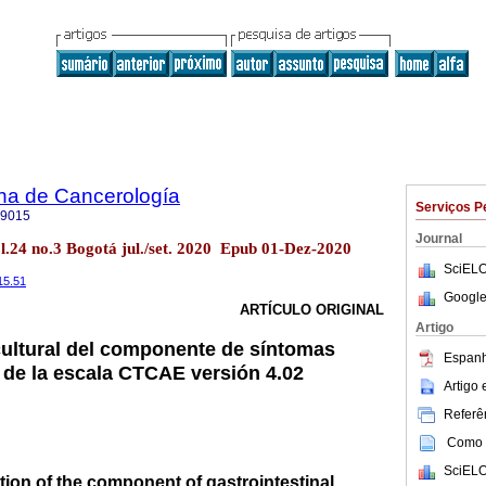
na de Cancerología
Serviços P
-9015
Journal
l.24 no.3 Bogotá jul./set. 2020 Epub 01-Dez-2020
SciELO
15.51
Google
ARTÍCULO ORIGINAL
Artigo
ultural del componente de síntomas
Espanh
s de la escala CTCAE versión 4.02
Artigo
Referên
Como c
SciELO
tion of the component of gastrointestinal