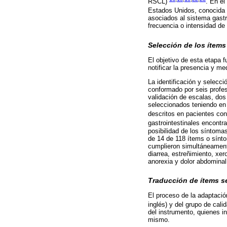
RSCL)
. En el
Estados Unidos, conocid
asociados al sistema gastr
frecuencia o intensidad de
Selección de los ítems
El objetivo de esta etapa f
notificar la presencia y m
La identificación y selecc
conformado por seis profes
validación de escalas, dos
seleccionados teniendo en c
descritos en pacientes co
gastrointestinales encontra
posibilidad de los síntomas
de 14 de 118 ítems o sínto
cumplieron simultáneamente
diarrea, estreñimiento, xer
anorexia y dolor abdominal
Traducción de ítems s
El proceso de la adaptació
inglés) y del grupo de cal
del instrumento, quienes in
mismo.