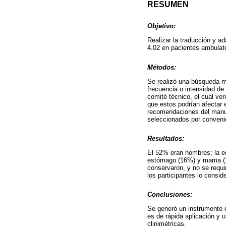
RESUMEN
Objetivo:
Realizar la traducción y a
4.02 en pacientes ambulato
Métodos:
Se realizó una búsqueda m
frecuencia o intensidad de
comité técnico, el cual veri
que estos podrían afectar e
recomendaciones del manua
seleccionados por convenie
Resultados:
El 52% eran hombres; la ed
estómago (16%) y mama (12
conservaron, y no se requi
los participantes lo consi
Conclusiones:
Se generó un instrumento 
es de rápida aplicación y 
clinimétricas.