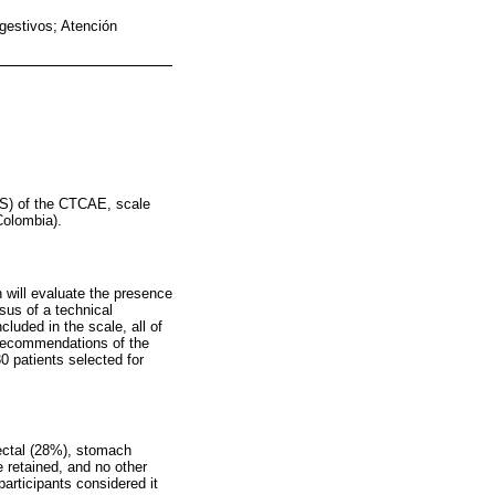
gestivos; Atención
GIS) of the CTCAE, scale
Colombia).
 will evaluate the presence
sus of a technical
luded in the scale, all of
d recommendations of the
0 patients selected for
ectal (28%), stomach
 retained, and no other
articipants considered it