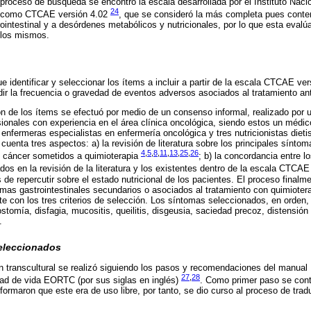
 proceso de búsqueda se encontró la escala desarrollada por el Instituto Naci
24
a como CTCAE versión 4.02
, que se consideró la más completa pues conte
ointestinal y a desórdenes metabólicos y nutricionales, por lo que esta eval
 los mismos.
ue identificar y seleccionar los ítems a incluir a partir de la escala CTCAE ver
edir la frecuencia o gravedad de eventos adversos asociados al tratamiento an
ión de los ítems se efectuó por medio de un consenso informal, realizado por 
ionales con experiencia en el área clínica oncológica, siendo estos un médi
 enfermeras especialistas en enfermería oncológica y tres nutricionistas dieti
uenta tres aspectos: a) la revisión de literatura sobre los principales síntom
4
,
5
,
8
,
11
,
13
,
25
,
26
n cáncer sometidos a quimioterapia
; b) la concordancia entre 
dos en la revisión de la literatura y los existentes dentro de la escala CTCA
 de repercutir sobre el estado nutricional de los pacientes. El proceso finalme
mas gastrointestinales secundarios o asociados al tratamiento con quimiotera
 con los tres criterios de selección. Los síntomas seleccionados, en orden,
ostomía, disfagia, mucositis, queilitis, disgeusia, saciedad precoz, distensión
.
eleccionados
n transcultural se realizó siguiendo los pasos y recomendaciones del manual
27
,
28
idad de vida EORTC (por sus siglas en inglés)
. Como primer paso se cont
formaron que este era de uso libre, por tanto, se dio curso al proceso de tra