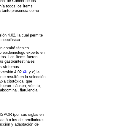
onal de Cáncer de los
nía todos los ítems
úa tanto presencia como
sión 4.02, la cual permite
tineoplásico.
un comité técnico
co epidemiólogo experto en
stas. Los ítems fueron
as gastrointestinales
los síntomas
24
E versión 4.02
, y c) la
nte resultó en la selección
pia citotóxica, que
 fueron: náusea, vómito,
 abdominal, flatulencia,
 ISPOR (por sus siglas en
actó a los desarrolladores
ducción y adaptación del