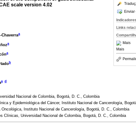
Traduç
AE scale version 4.02
Enviar 
Indicadore
Links rela
a
-Chaverra
Compartilh
Mais
a
uñoz
Mais
a
cón
Permali
b
rtado
a
d
a
iversidad Nacional de Colombia, Bogotá, D. C., Colombia
ínica y Epidemiológica del Cáncer, Instituto Nacional de Cancerología, Bogot
Oncológica, Instituto Nacional de Cancerología, Bogotá, D. C., Colombia
nes Clínicas, Universidad Nacional de Colombia, Bogotá, D. C., Colombia