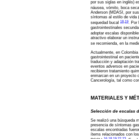
por sus siglas en inglés) 
náusea, vómito, boca seca,
Anderson (MDASI, por sus 
síntomas al estilo de vida
18
,
19
sequedad bucal
. Por
gastrointestinales secunda
adoptar escalas disponible
atractivo elaborar un ins
se recomienda, en la medid
Actualmente, en Colombia 
gastrointestinal en pacient
traducción y adaptación tr
eventos adversos en pacie
recibieron tratamiento qui
enmarcan en un proyecto de
Cancerología, tal como con
MATERIALES Y MÉ
Selección de escalas 
Se realizó una búsqueda ma
presencia de síntomas gast
escalas encontradas fueron
ítems relacionados con lo
16
,
18
,
19
,
22
,
23