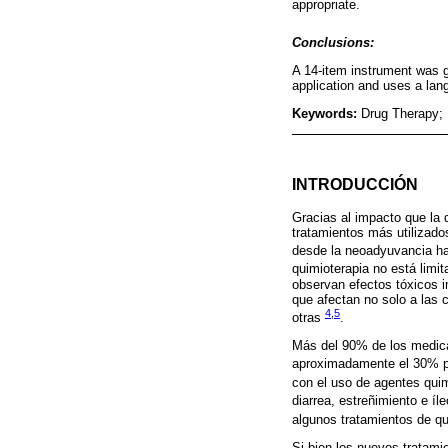
appropriate.
Conclusions:
A 14-item instrument was g
application and uses a lang
Keywords:
Drug Therapy;
INTRODUCCIÓN
Gracias al impacto que la 
tratamientos más utilizado
desde la neoadyuvancia has
quimioterapia no está limi
observan efectos tóxicos i
que afectan no solo a las c
4
,
5
otras
.
Más del 90% de los medicam
aproximadamente el 30% p
con el uso de agentes qui
diarrea, estreñimiento e íle
algunos tratamientos de qu
Si bien los nuevos tratam