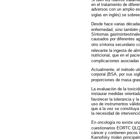
en el tratamiento de difer
adversos con un amplio esp
siglas en inglés) se sobre
Desde hace varias décadas 
enfermedad, sino también p
Síntomas gastrointestinale
causados por diferentes ag
otro síntoma secundario c
relevante la ingesta de a
nutricional, que en el pac
complicaciones asociadas 
Actualmente, el método uti
corporal (BSA, por sus sigl
proporciones de masa grasa
La evaluación de la toxicid
instaurar medidas orientada
favorecer la tolerancia y l
uso de instrumentos válido
que a la vez se constituya 
la necesidad de intervenci
En oncología no existe una
cuestionarios EORTC QLQ
cáncer y contienen pocos 
Karnofsky miden principal