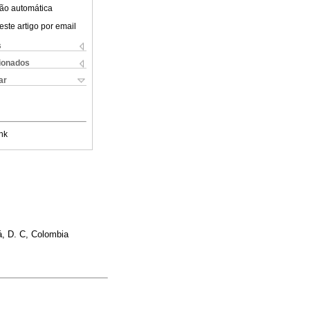
ão automática
este artigo por email
s
cionados
ar
nk
á, D. C, Colombia