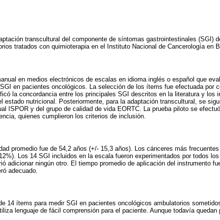
daptación transcultural del componente de síntomas gastrointestinales (SGI)
rios tratados con quimioterapia en el Instituto Nacional de Cancerología en 
anual en medios electrónicos de escalas en idioma inglés o español que eval
 SGI en pacientes oncológicos. La selección de los ítems fue efectuada por 
ficó la concordancia entre los principales SGI descritos en la literatura y los 
l estado nutricional. Posteriormente, para la adaptación transcultural, se sig
l ISPOR y del grupo de calidad de vida EORTC. La prueba piloto se efectuó
ncia, quienes cumplieron los criterios de inclusión.
ad promedio fue de 54,2 años (+/- 15,3 años). Los cánceres más frecuentes f
%). Los 14 SGI incluidos en la escala fueron experimentados por todos los p
rió adicionar ningún otro. El tiempo promedio de aplicación del instrumento f
deró adecuado.
de 14 ítems para medir SGI en pacientes oncológicos ambulatorios sometidos 
utiliza lenguaje de fácil comprensión para el paciente. Aunque todavía quedan 