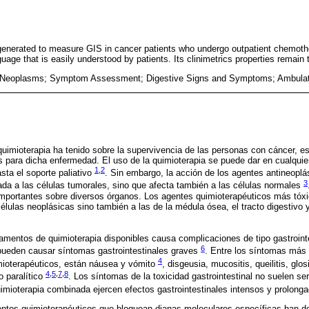
enerated to measure GIS in cancer patients who undergo outpatient chemothe
uage that is easily understood by patients. Its clinimetrics properties remain 
 Neoplasms; Symptom Assessment; Digestive Signs and Symptoms; Ambulat
quimioterapia ha tenido sobre la supervivencia de las personas con cáncer, e
s para dicha enfermedad. El uso de la quimioterapia se puede dar en cualquier
1
,
2
ta el soporte paliativo
. Sin embargo, la acción de los agentes antineoplá
3
tada a las células tumorales, sino que afecta también a las células normales
mportantes sobre diversos órganos. Los agentes quimioterapéuticos más tóxic
élulas neoplásicas sino también a las de la médula ósea, el tracto digestivo y 
entos de quimioterapia disponibles causa complicaciones de tipo gastrointe
6
ueden causar síntomas gastrointestinales graves
. Entre los síntomas más
4
mioterapéuticos, están náusea y vómito
, disgeusia, mucositis, queilitis, glos
4
,
5
,
7
,
8
o paralítico
. Los síntomas de la toxicidad gastrointestinal no suelen s
imioterapia combinada ejercen efectos gastrointestinales intensos y prolon
ientos quimioterapéuticos que bloquean dianas moleculares específicas han d