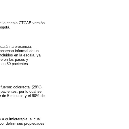
 de la escala CTCAE versión
Bogotá.
uarán la presencia,
consenso informal de un
incluidos en la escala, ya
uieron los pasos y
 en 30 pacientes
ueron: colorrectal (28%),
acientes, por lo cual se
ue de 5 minutos y el 90% de
a quimioterapia, el cual
por definir sus propiedades