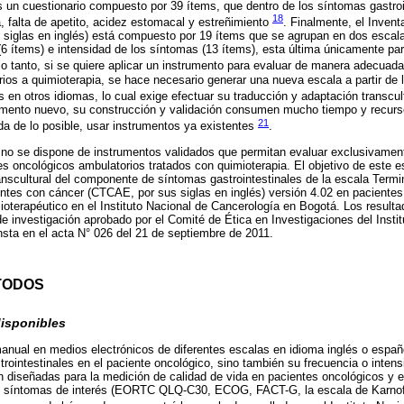
es un cuestionario compuesto por 39 ítems, que dentro de los síntomas gastroi
18
 falta de apetito, acidez estomacal y estreñimiento
. Finalmente, el Inven
siglas en inglés) está compuesto por 19 ítems que se agrupan en dos escala
 (6 ítems) e intensidad de los síntomas (13 ítems), esta última únicamente pa
 lo tanto, si se quiere aplicar un instrumento para evaluar de manera adecuada
rios a quimioterapia, se hace necesario generar una nueva escala a partir de l
s en otros idiomas, lo cual exige efectuar su traducción y adaptación transcul
trumento nuevo, su construcción y validación consumen mucho tiempo y recurs
21
a de lo posible, usar instrumentos ya existentes
.
no se dispone de instrumentos validados que permitan evaluar exclusivamen
es oncológicos ambulatorios tratados con quimioterapia. El objetivo de este es
anscultural del componente de síntomas gastrointestinales de la escala Term
ntes con cáncer (CTCAE, por sus siglas en inglés) versión 4.02 en pacientes
mioterapéutico en el Instituto Nacional de Cancerología en Bogotá. Los result
 investigación aprobado por el Comité de Ética en Investigaciones del Instit
sta en el acta N° 026 del 21 de septiembre de 2011.
TODOS
disponibles
nual en medios electrónicos de diferentes escalas en idioma inglés o españo
rointestinales en el paciente oncológico, sino también su frecuencia o inten
 diseñadas para la medición de calidad de vida en pacientes oncológicos y e
s síntomas de interés (EORTC QLQ-C30, ECOG, FACT-G, la escala de Karnofs