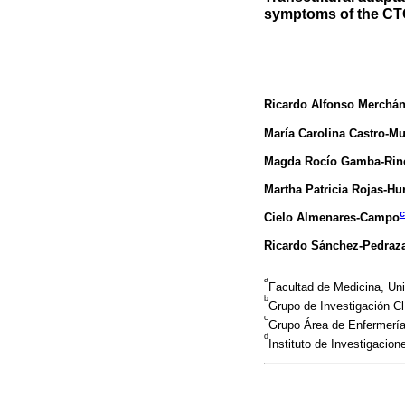
symptoms of the CTC
Ricardo Alfonso Merchán
María Carolina Castro-M
Magda Rocío Gamba-Rin
Martha Patricia Rojas-Hu
c
Cielo Almenares-Campo
Ricardo Sánchez-Pedraz
a
Facultad de Medicina, Un
b
Grupo de Investigación Cl
c
Grupo Área de Enfermería 
d
Instituto de Investigacio