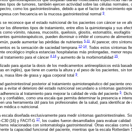
entes tipos de tumores, también ejercen actividad sobre las células normales, 
ectro, como los gastrointestinales, debido a que el factor de crecimiento e
9
expresa con frecuencia en la mucosa gastrointestinal normal
.
se reconoce que el estado nutricional de los pacientes con cáncer se ve afe
or los diferentes tipos de tratamiento, entre ellos la quimioterapia y sus ef
s como vómito, náusea, mucositis, queilosis, glositis, estomatitis, esofagitis
entes quimioterapéuticos, pueden disminuir o inhibir el consumo de alimentos 
5
,
11
omún, puede aumentar las pérdidas de nutrientes
. Al parecer, otro sínto
12
-
14
limentos es la sensación de saciedad temprana
. Todos estos síntomas lle
iente oncológico implica estancias hospitalarias más prolongadas, menor resp
4
,
14
15
al tratamiento para el cáncer
y aumento de la morbimortalidad
.
lizado para ajustar la dosis de los medicamentos antineoplásicos está basado
as en inglés), que tiene en cuenta la altura y el peso de los pacientes, sin t
9
, masa libre de grasa y agua corporal total
.
ad gastrointestinal posterior al tratamiento quimioterapéutico del paciente on
s a evitar el deterioro del estado nutricional secundario a síntomas gastrointe
5
a adherencia al tratamiento para mejorar la calidad de vida del paciente
. Dich
s y confiables, como una escala que permita determinar la presencia e inten
en una herramienta útil para los profesionales de la salud, para identificar de
ón médica o nutricional.
 escala diseñada exclusivamente para medir síntomas gastrointestinales. Son
17
-C30 (16) y FACIT-G
, los cuales fueron desarrollados para evaluar calidad
ítems relacionados con sintomatología gastrointestinal. Otras escalas como 
mente la capacidad funcional del paciente, mientras que la escala Rotterda