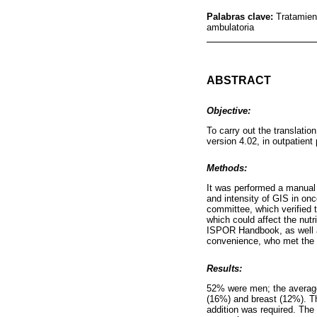
Palabras clave:
Tratamien
ambulatoria
ABSTRACT
Objective:
To carry out the translati
version 4.02, in outpatient
Methods:
It was performed a manual 
and intensity of GIS in on
committee, which verified t
which could affect the nutr
ISPOR Handbook, as well as
convenience, who met the in
Results:
52% were men; the average
(16%) and breast (12%). Th
addition was required. The