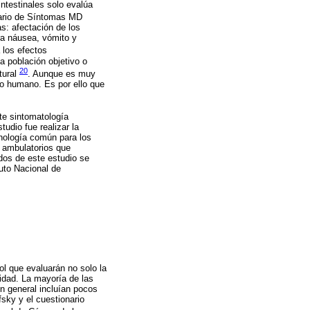
ntestinales solo evalúa
tario de Síntomas MD
s: afectación de los
ra náusea, vómito y
 los efectos
a población objetivo o
20
tural
. Aunque es muy
o humano. Es por ello que
te sintomatología
tudio fue realizar la
inología común para los
 ambulatorios que
ados de este estudio se
uto Nacional de
l que evaluarán no solo la
sidad. La mayoría de las
n general incluían pocos
ky y el cuestionario