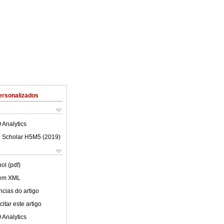
ersonalizados
 Analytics
 Scholar H5M5 (
2019
)
ol (pdf)
 em XML
cias do artigo
itar este artigo
 Analytics