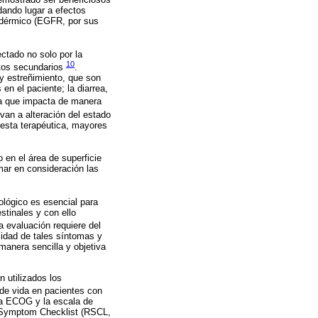
dando lugar a efectos
pidérmico (EGFR, por sus
ctado no solo por la
10
ectos secundarios
.
 y estreñimiento, que son
en el paciente; la diarrea,
ma que impacta de manera
van a alteración del estado
uesta terapéutica, mayores
 en el área de superficie
omar en consideración las
cológico es esencial para
stinales y con ello
a evaluación requiere del
sidad de tales síntomas y
 manera sencilla y objetiva
 utilizados los
 de vida en pacientes con
la ECOG y la escala de
m Symptom Checklist (RSCL,