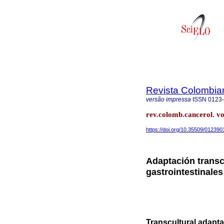
Revista Colombia
versão impressa
ISSN
0123
rev.colomb.cancerol. vo
https://doi.org/10.35509/012390
Adaptación transc
gastrointestinale
Transcultural adapta