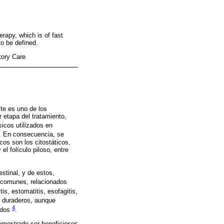
rapy, which is of fast
to be defined.
ory Care
ste es uno de los
 etapa del tratamiento,
sicos utilizados en
. En consecuencia, se
os son los citostáticos,
el folículo piloso, entre
stinal, y de estos,
 comunes, relacionados
itis, estomatitis, esofagitis,
er duraderos, aunque
4
gados
.
emostrado ser beneficiosos