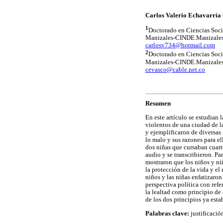
Carlos Valerio Echavarría 
1
Doctorado en Ciencias Soci
Manizales-CINDE.Manizale
carlosv734@hotmail.com
2
Doctorado en Ciencias Soci
Manizales-CINDE.Manizale
cevasco@cable.net.co
Resumen
En este artículo se estudian 
violentos de una ciudad de l
y ejemplificaron de diversas 
lo malo y sus razones para el
dos niñas que cursaban cuarto
audio y se transcribieron. Pa
mostraron que los niños y ni
la protección de la vida y el
niños y las niñas enfatizaron
perspectiva política con refe
la lealtad como principio de
de los dos principios ya esta
Palabras clave:
justificació