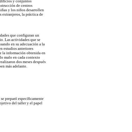
dificios y conjuntos
nstrucción de centros
iñas y los niños desarrollen
 extranjeros, la práctica de
vidades que configuran un
io. Las actividades que se
nsando en su adecuación a la
en estudios anteriores
de la información obtenida en
y lo malo en cada contexto
e realizaron dos meses después
iben más adelante.
o se preparó específicamente
bjetivo del taller y el papel