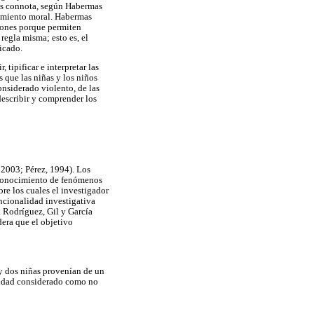
les connota, según Habermas
tamiento moral. Habermas
ciones porque permiten
regla misma; esto es, el
icado.
 tipificar e interpretar las
 que las niñas y los niños
onsiderado violento, de las
describir y comprender los
, 2003; Pérez, 1994). Los
l conocimiento de fenómenos
re los cuales el investigador
encionalidad investigativa
s. Rodríguez, Gil y García
dera que el objetivo
 y dos niñas provenían de un
ciudad considerado como no