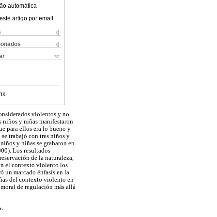
ão automática
este artigo por email
s
cionados
ar
nk
considerados violentos y no
s niños y niñas manifestaron
ue para ellos era lo bueno y
 se trabajó con tres niños y
s niños y niñas se grabaron en
000). Los resultados
eservación de la naturaleza,
en el contexto violento los
ró un marcado énfasis en la
iñas del contexto violento en
 moral de regulación más allá
s.