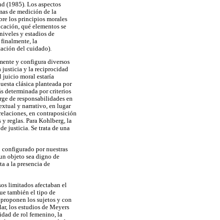
nd (1985). Los aspectos
mas de medición de la
re los principios morales
ficación, qué elementos se
niveles y estadios de
 finalmente, la
tación del cuidado).
lmente y configura diversos
justicia y la reciprocidad
l juicio moral estaría
uesta clásica planteada por
ás determinada por criterios
urge de responsabilidades en
xtual y narrativo, en lugar
 relaciones, en contraposición
y reglas. Para Kohlberg, la
de justicia. Se trata de una
 configurado por nuestras
 un objeto sea digno de
a a la presencia de
sos limitados afectaban el
ue también el tipo de
e proponen los sujetos y con
ilar, los estudios de Meyers
idad de rol femenino, la