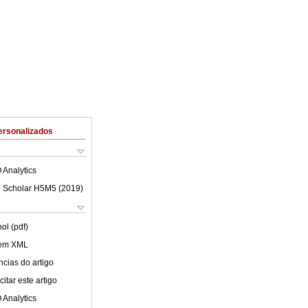
ersonalizados
 Analytics
 Scholar H5M5 (
2019
)
ol (pdf)
 em XML
cias do artigo
itar este artigo
 Analytics