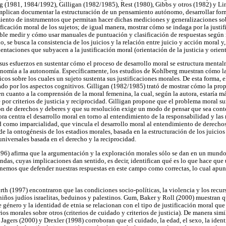
 (1981, 1984/1992), Gilligan (1982/1985), Rest (1980), Gibbs y otros (1982) y Li
implican documentar la estructuración de un pensamiento autónomo, desarrollar for
ento de instrumentos que permitan hacer dichas mediciones y generalizaciones sob
tificación moral de los sujetos; de igual manera, mostrar cómo se indaga por la justi
ible medir y cómo usar manuales de puntuación y clasificación de respuestas según 
o, se busca la consistencia de los juicios y la relación entre juicio y acción moral y,
entaciones que subyacen a la justificación moral (orientación de la justicia y orien
sus esfuerzos en sustentar cómo el proceso de desarrollo moral se estructura menta
onomía a la autonomía. Específicamente, los estudios de Kohlberg muestran cómo la 
icos sobre los cuales un sujeto sustenta sus justificaciones morales. De esta forma, e
 por los aspectos cognitivos. Gilligan (1982/1985) trató de mostrar cómo la prop
n cuanto a la comprensión de la moral femenina, la cual, según la autora, estaría m
 por criterios de justicia y reciprocidad. Gilligan propone que el problema moral s
ión de derechos y deberes y que su resolución exige un modo de pensar que sea conte
ora centra el desarrollo moral en torno al entendimiento de la responsabilidad y las
 como imparcialidad, que vincula el desarrollo moral al entendimiento de derechos 
e la ontogénesis de los estadios morales, basada en la estructuración de los juicios 
universales basada en el derecho y la reciprocidad.
996) afirma que la argumentación y la exploración morales sólo se dan en un mundo
ndas, cuyas implicaciones dan sentido, es decir, identifican qué es lo que hace que
nemos que defender nuestras respuestas en este campo como correctas, lo cual apunt
th (1997) encontraron que las condiciones socio-políticas, la violencia y los recur
niños judíos israelitas, beduinos y palestinos. Gum, Baker y Roll (2000) muestran q
e género y la identidad de etnia se relacionan con el tipo de justificación moral qu
rios morales sobre otros (criterios de cuidado y criterios de justicia). De manera sim
Jagers (2000) y Drexler (1998) corroboran que el cuidado, la edad, el sexo, la ident