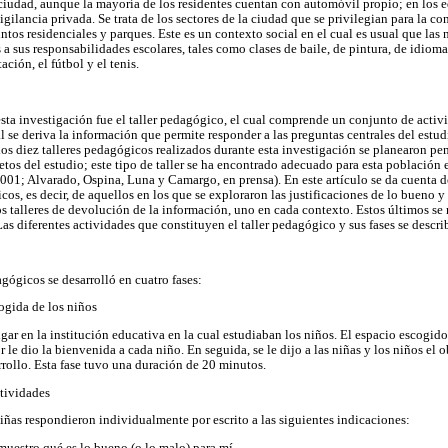
a ciudad, aunque la mayoría de los residentes cuentan con automóvil propio; en los e
igilancia privada. Se trata de los sectores de la ciudad que se privilegian para la co
os residenciales y parques. Este es un contexto social en el cual es usual que las n
 sus responsabilidades escolares, tales como clases de baile, de pintura, de idiomas
ción, el fútbol y el tenis.
esta investigación fue el taller pedagógico, el cual comprende un conjunto de acti
 se deriva la información que permite responder a las preguntas centrales del estud
los diez talleres pedagógicos realizados durante esta investigación se planearon pe
etos del estudio; este tipo de taller se ha encontrado adecuado para esta población 
001; Alvarado, Ospina, Luna y Camargo, en prensa). En este artículo se da cuenta 
icos, es decir, de aquellos en los que se exploraron las justificaciones de lo bueno 
 dos talleres de devolución de la información, uno en cada contexto. Estos últimos s
as diferentes actividades que constituyen el taller pedagógico y sus fases se descr
gógicos se desarrolló en cuatro fases:
ogida de los niños
ugar en la institución educativa en la cual estudiaban los niños. El espacio escogid
or le dio la bienvenida a cada niño. En seguida, se le dijo a las niñas y los niños el o
rrollo. Esta fase tuvo una duración de 20 minutos.
ctividades
as respondieron individualmente por escrito a las siguientes indicaciones:
muestro qué es lo bueno (o lo malo) para mí.