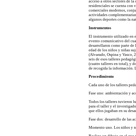
acceso a otros sectores de l
residenciales se cuenta con v
comerciales modernos, conjunt
actividades complementarias a
algunos deportes como la nata
Instrumentos
El instrumento utilizado en 
evento comunicativo del cual
desarrollaron como parte de 
edad de los niños y niñas suj
(Alvarado, Ospina y Vasco, 2
seis de esos talleres pedagóg
(cuatro talleres en total), y
de recogida la información. L
Procedimiento
Cada uno de los talleres peda
Fase uno: ambientación y ac
Todos los talleres tuvieron l
para el taller y el investigad
que ellos jugaban en su desa
Fase dos: desarrollo de las a
Momento uno. Los niños y niñ
Realizo un dibujo en el que 