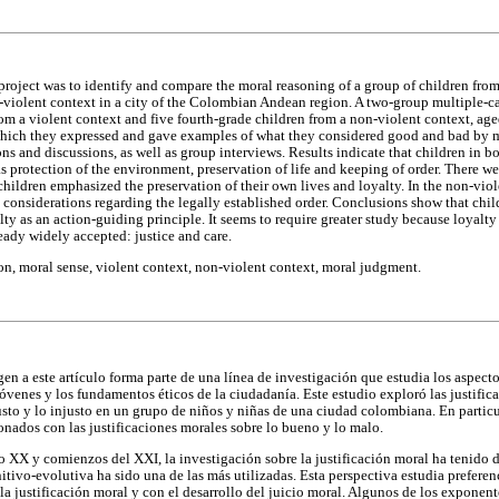
 project was to identify and compare the moral reasoning of a group of children from
-violent context in a city of the Colombian Andean region. A two-group multiple-c
om a violent context and five fourth-grade children from a non-violent context, aged
hich they expressed and gave examples of what they considered good and bad by m
ns and discussions, as well as group interviews. Results indicate that children in b
s protection of the environment, preservation of life and keeping of order. There w
children emphasized the preservation of their own lives and loyalty. In the non-viol
 considerations regarding the legally established order. Conclusions show that chil
ty as an action-guiding principle. It seems to require greater study because loyalt
eady widely accepted: justice and care.
on, moral sense, violent context, non-violent context, moral judgment.
en a este artículo forma parte de una línea de investigación que estudia los aspect
jóvenes y los fundamentos éticos de la ciudadanía. Este estudio exploró las justific
sto y lo injusto en un grupo de niños y niñas de una ciudad colombiana. En particul
onados con las justificaciones morales sobre lo bueno y lo malo.
o XX y comienzos del XXI, la investigación sobre la justificación moral ha tenido d
itivo-evolutiva ha sido una de las más utilizadas. Esta perspectiva estudia prefere
a justificación moral y con el desarrollo del juicio moral. Algunos de los exponent