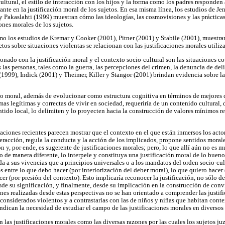
ultural, el estilo de interacción con los hijos y la forma como los padres responden
ante en la justificación moral de los sujetos. En esa misma línea, los estudios de Je
y Pakaslahti (1999) muestran cómo las ideologías, las cosmovisiones y las práctica
iones morales de los sujetos.
o los estudios de Kremar y Cooker (2001), Pitner (2001) y Stabile (2001), muestra
tos sobre situaciones violentas se relacionan con las justificaciones morales utiliza
nado con la justificación moral y el contexto socio-cultural son las situaciones cot
 las personas, tales como la guerra, las percepciones del crimen, la denuncia de deli
999), Indick (2001) y Theimer, Killer y Stangor (2001) brindan evidencia sobre la 
cio moral, además de evolucionar como estructura cognitiva en términos de mejore
rmas legítimas y correctas de vivir en sociedad, requeriría de un contenido cultural,
tido local, lo delimiten y lo proyecten hacia la construcción de valores mínimos re
aciones recientes parecen mostrar que el contexto en el que están inmersos los actor
teracción, regula la conducta y la acción de los implicados, propone sentidos moral
n y, por ende, es sugerente de justificaciones morales; pero, lo que allí aún no es m
o de manera diferente, lo interpele y constituya una justificación moral de lo bueno
ida a sus vivencias que a principios universales o a los mandatos del orden socio-cult
tes entre lo que debo hacer (por interiorización del deber moral), lo que quiero hacer 
er (por presión del contexto). Esto implicaría reconocer la justificación, no sólo 
esde su significación, y finalmente, desde su implicación en la construcción de con
nes realizadas desde estas perspectivas no se han orientado a comprender las justif
considerados violentos y a contrastarlas con las de niños y niñas que habitan cont
indican la necesidad de estudiar el campo de las justificaciones morales en diversos
n las justificaciones morales como las diversas razones por las cuales los sujetos j