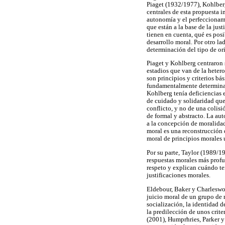
Piaget (1932/1977), Kohlberg
centrales de esta propuesta 
autonomía y el perfeccionami
que están a la base de la jus
tienen en cuenta, qué es pos
desarrollo moral. Por otro lad
determinación del tipo de ori
Piaget y Kohlberg centraron 
estadios que van de la heter
son principios y criterios bás
fundamentalmente determinado
Kohlberg tenía deficiencias e
de cuidado y solidaridad que
conflicto, y no de una colis
de formal y abstracto. La aut
a la concepción de moralidad
moral es una reconstrucción d
moral de principios morales 
Por su parte, Taylor (1989/1
respuestas morales más profu
respeto y explican cuándo te
justificaciones morales.
Eldebour, Baker y Charleswor
juicio moral de un grupo de 
socialización, la identidad d
la predilección de unos crite
(2001), Humprhries, Parker y 