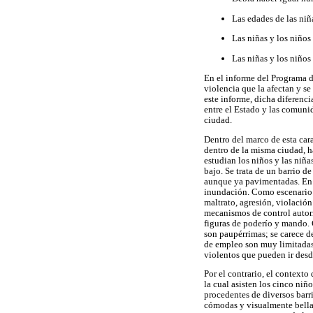
Las edades de las niña
Las niñas y los niños
Las niñas y los niños
En el informe del Programa d
violencia que la afectan y s
este informe, dicha diferenc
entre el Estado y las comunid
ciudad.
Dentro del marco de esta cara
dentro de la misma ciudad, ha
estudian los niños y las niñ
bajo. Se trata de un barrio de
aunque ya pavimentadas. En e
inundación. Como escenario so
maltrato, agresión, violación
mecanismos de control autorit
figuras de poderío y mando. C
son paupérrimas; se carece d
de empleo son muy limitadas.
violentos que pueden ir desde
Por el contrario, el contexto
la cual asisten los cinco niñ
procedentes de diversos barr
cómodas y visualmente bellas