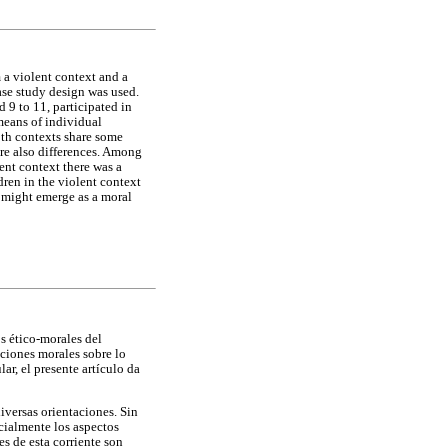
 a violent context and a
ase study design was used.
 9 to 11, participated in
eans of individual
oth contexts share some
ere also differences. Among
ent context there was a
dren in the violent context
y might emerge as a moral
os ético-morales del
aciones morales sobre lo
ar, el presente artículo da
iversas orientaciones. Sin
ncialmente los aspectos
es de esta corriente son