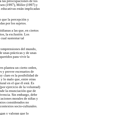
 a las preocupaciones de los
nsen (1997), Miller (1997) y
s educativas están implicadas
n que la percepción y
das por los sujetos.
idianas a las que, en ciertos
tos, la exclusión. Los
cual sustentar tal
s comprensiones del mundo,
 de unas prácticas y de unas
queridos para vivir la
es plantea un cierto orden,
es y provee escenarios de
uy claro es la posibilidad de
 y lo malo que, entre otras
ural en el que él está. Es
(por ejercicio de la voluntad)
desde la enunciación que de
vivencia. Sin embargo, debe
icaciones morales de niñas y
extos considerados no
 contextos socio-culturales.
uzgan y valoran que lo