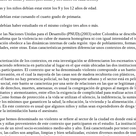
s y los niños debían estar entre los 9 y los 12 años de edad.
 debían estar cursando el cuarto grado de primaria.
 debían haber estudiado en el mismo colegio tres años o más.
e las Naciones Unidas para el Desarrollo (PNUD) (2003) sobre Colombia se describe
e afirma que la violencia no cubre de manera homogénea ni con igual intensidad el 
iación obedece a las dinámicas internas de cada región: tipo de poblamiento, formas
ades, entre otras. Estas características permiten diferenciar unos contextos de otro
cterización de los contextos, en esta investigación se diferenciaron los escenarios 
ciendo referencia en particular al lugar en el que están ubicadas las dos institucio
as participantes. El contexto que se ha denominado violento corresponde a un barri
 invasión, en el cual la mayoría de las casas son de madera recubierta con plásticos, 
l barrio no hay presencia policial, no hay transporte urbano y el sector está en pe
cial, este barrio se caracteriza por una serie de relaciones en las que se legitiman
 de derechos, muertes, amenazas; es usual la congregación de grupos al margen de la
arios y atemorizantes, entre ellos la exigencia de complicidad para realizar actos il
omo formas de protección a la vida se utilizan el silencio, la indiferencia, la sumi
e los mínimos que garanticen la salud, la educación, la vivienda y la alimentación.
 En este contexto es usual que algunos niños y niñas sean expendedores de droga y
 la intimidación hasta el asesinato.
 que hemos denominado no violento se refiere al sector de la ciudad en donde está si
os y niñas provenientes de este contexto que participaron en el estudio. La institució
ios de un nivel socio-económico medio-alto y alto. Está caracterizado por tener con
; las calles son amplias, limpias y bien señalizadas; existen diversos modos de tra