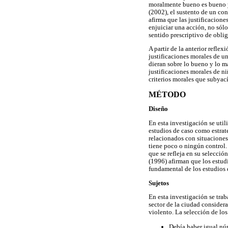
moralmente bueno es bueno y
(2002), el sustento de un c
afirma que las justificacion
enjuiciar una acción, no sólo
sentido prescriptivo de oblig
A partir de la anterior reflex
justificaciones morales de u
dieran sobre lo bueno y lo ma
justificaciones morales de n
criterios morales que subyací
MÉTODO
Diseño
En esta investigación se util
estudios de caso como estrat
relacionados con situaciones
tiene poco o ningún control. 
que se refleja en su selecció
(1996) afirman que los estud
fundamental de los estudios d
Sujetos
En esta investigación se tra
sector de la ciudad consider
violento. La selección de los
Debía haber igual núm