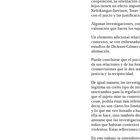
cooperación, la orientación c
hijos tienen un efecto import
Keltikangas-Jarvinen, Terav 
con el juicio y las justificac
Algunas investigaciones, com
valoración que hacen los suje
Un elemento adicional relacio
contextos, se ven enfrentadas
estudios de Dickson-Gómez (1
afirmación.
Puede concluirse que el jui
de sus relaciones y de las fo
cosmovisiones que le den sen
justicia y la reciprocidad.
De igual manera, las investig
legitima un cierto tipo de in
intercambio para la regulació
que el sujeto mire su context
cosas, podría estar más refer
decir, no son claros los lími
y lo que me veo forzado a hac
ella se hace, sino también d
anotarse que las investigacio
niños que habitan contextos 
violentos. Estas reflexiones 
En este trabajo se entendiero