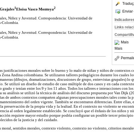
Traduç
1
2
Grajales
Eloísa Vasco Montoya
Enviar 
ales, Niñez y Juventud. Correspondencia: Universidad de
Indicadore
s-Colombia.
Links rela
ales, Niñez y Juventud. Correspondencia: Universidad de
Compartilh
s-Colombia.
Mais
Mais
Permali
las justificaciones morales sobre lo bueno y lo malo de niñas y niños de contextos 
a Zona Andina colombiana. Se utilizaron talleres pedagógicos durante los cuales lo
maneras (dibujos, dramatizaciones, discusiones de grupo, entrevistas grupales) lo q
lo. Se utilizó un diseño de estudio de caso múltiple de dos casos y en cada contexto
 grado y tenían entre los 9 y los 11 años. Todos los talleres e interacciones con lo
ra su análisis se utilizó la técnica de análisis del discurso propuesta por Van Dijk (2
ñas de ambos contextos comparten algunas preocupaciones morales tales como la pr
 mantenimiento del orden vigente. También se encontraron diferencias. Entre ellas, 
 la preservación de la propia vida y la lealtad. En el contexto no violento se encont
rencia al orden legalmente establecido. Se concluyó que el énfasis de los niños y n
 acción requiere mayor estudio porque podría configurar un posible tercer principio
blecidos de la justicia y del cuidado.
n moral, sentidos morales, contexto violento, contexto no violento, criterios morale