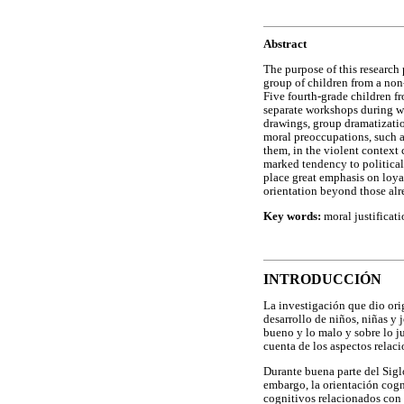
Abstract
The purpose of this research
group of children from a non
Five fourth-grade children fr
separate workshops during w
drawings, group dramatizatio
moral preoccupations, such a
them, in the violent context 
marked tendency to political
place great emphasis on loyal
orientation beyond those alr
Key words:
moral justificati
INTRODUCCIÓN
La investigación que dio orig
desarrollo de niños, niñas y 
bueno y lo malo y sobre lo ju
cuenta de los aspectos relaci
Durante buena parte del Sigl
embargo, la orientación cogn
cognitivos relacionados con l