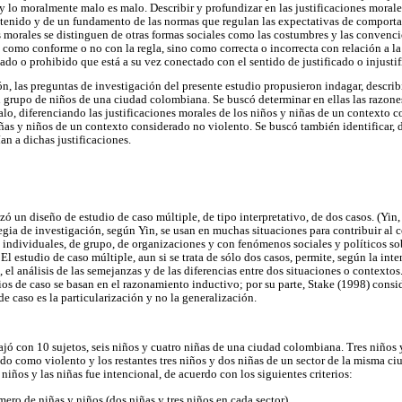
 lo moralmente malo es malo. Describir y profundizar en las justificaciones mora
ontenido y de un fundamento de las normas que regulan las expectativas de compor
es morales se distinguen de otras formas sociales como las costumbres y las conven
 como conforme o no con la regla, sino como correcta o incorrecta con relación a la 
ado o prohibido que está a su vez conectado con el sentido de justificado o injustif
ión, las preguntas de investigación del presente estudio propusieron indagar, describir,
n grupo de niños de una ciudad colombiana. Se buscó determinar en ellas las razones
lo, diferenciando las justificaciones morales de los niños y niñas de un contexto c
iñas y niños de un contexto considerado no violento. Se buscó también identificar, 
an a dichas justificaciones.
izó un diseño de estudio de caso múltiple, de tipo interpretativo, de dos casos. (Yin
egia de investigación, según Yin, se usan en muchas situaciones para contribuir a
 individuales, de grupo, de organizaciones y con fenómenos sociales y políticos sob
El estudio de caso múltiple, aun si se trata de sólo dos casos, permite, según la int
n, el análisis de las semejanzas y de las diferencias entre dos situaciones o contexto
ios de caso se basan en el razonamiento inductivo; por su parte, Stake (1998) consi
e caso es la particularización y no la generalización.
bajó con 10 sujetos, seis niños y cuatro niñas de una ciudad colombiana. Tres niños
ado como violento y los restantes tres niños y dos niñas de un sector de la misma 
 niños y las niñas fue intencional, de acuerdo con los siguientes criterios:
ero de niñas y niños (dos niñas y tres niños en cada sector).