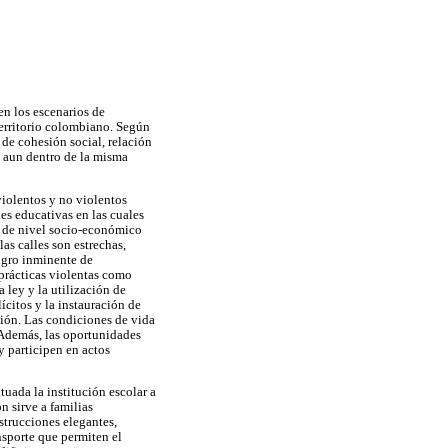
n los escenarios de
territorio colombiano. Según
 de cohesión social, relación
s, aun dentro de la misma
violentos y no violentos
nes educativas en las cuales
o de nivel socio-económico
las calles son estrechas,
ligro inminente de
 prácticas violentas como
 ley y la utilización de
ícitos y la instauración de
sión. Las condiciones de vida
 Además, las oportunidades
 participen en actos
tuada la institución escolar a
n sirve a familias
strucciones elegantes,
nsporte que permiten el