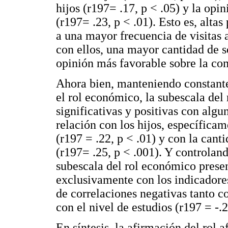
hijos (r197= .17, p < .05) y la opi
(r197= .23, p < .01). Esto es, altas
a una mayor frecuencia de visitas a
con ellos, una mayor cantidad de so
opinión más favorable sobre la co
Ahora bien, manteniendo constantes
el rol económico, la subescala del 
significativas y positivas con algu
relación con los hijos, específicame
(r197 = .22, p < .01) y con la cant
(r197= .25, p < .001). Y controland
subescala del rol económico presen
exclusivamente con los indicadore
de correlaciones negativas tanto c
con el nivel de estudios (r197 = -.2
En síntesis, la afirmación del rol 