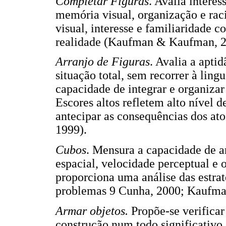
Completar Figuras
. Avalia intere
memória visual, organização e rac
visual, interesse e familiaridade 
realidade (Kaufman & Kaufman, 2
Arranjo de Figuras
. Avalia a apti
situação total, sem recorrer à lin
capacidade de integrar e organiza
Escores altos refletem alto nível d
antecipar as consequências dos atos
1999).
Cubos
. Mensura a capacidade de a
espacial, velocidade perceptual e
proporciona uma análise das estraté
problemas 9 Cunha, 2000; Kaufm
Armar objetos.
Propõe-se verificar
construção num todo significativo.