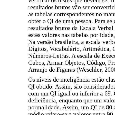
verificar os testes que devem ser 
resultados brutos vão ser converti
as tabelas correspondentes no manu
obter o QI de uma pessoa. Para se 
resultados brutos da Escala Verba
estes valores nas tabelas por idad
Na versão brasileira, a escala verb
Dígitos, Vocabulário, Aritmética
Números-Letras. A escala de Execu
Cubos, Armar Objetos, Código, Pro
Arranjo de Figuras (Weschler, 200
Os níveis de inteligência estão cl
QI obtido. Assim, são considerados
com um QI igual ou inferior a 69. 
deficiência, enquanto que um valor
normalidade. Assim, um QI de 80 a
médio refere-se a valores entre 90