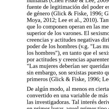
humanas (Chen Fiske & Lee, 2009; 
fuente de legitimación del poder es
de género (Glick & Fiske, 1996; Gl
Moya, 2012; Lee et al., 2010). Tan
que lo componen operan en las ment
superior de los varones. El sexism
creencias y actitudes negativas dir
poder de los hombres (v.g. "Las m
los hombres"), en tanto que el se
por actitudes y creencias aparente
"Las mujeres deberían ser queridas
sin embargo, son sexistas puesto q
primeros (Glick & Fiske, 1996; Lee
De algún modo, al menos en ciertas
convertido en una variable de más 
las investigadoras. Tal interés der
en primer lugar, aquel primer tipo 