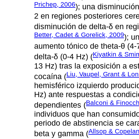
Prichep, 2006
); una disminución
2 en regiones posteriores cer
disminución de delta-δ en regi
Better, Cadet & Gorelick, 2009
); u
aumento tónico de theta-θ (4-
Kiyatkin & Smi
delta-δ (0-4 Hz) (
13 Hz) tras la exposición a e
Liu, Vaupel, Grant & Lo
cocaína (
hemisférico izquierdo produci
Hz) ante respuestas a condici
Balconi & Finocch
dependientes (
individuos que han consumido
periodo de abstinencia se car
Allsop & Copela
beta y gamma (