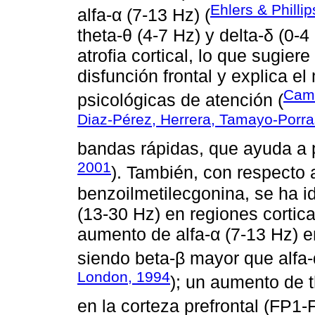
Ehlers & Philli
alfa-α (7-13 Hz) (
theta-θ (4-7 Hz) y delta-δ (0-
atrofia cortical, lo que sugier
disfunción frontal y explica e
Came
psicológicas de atención (
Diaz-Pérez, Herrera, Tamayo-Porr
bandas rápidas, que ayuda a p
2001
). También, con respecto
benzoilmetilecgonina, se ha i
(13-30 Hz) en regiones cortica
aumento de alfa-α (7-13 Hz) e
siendo beta-β mayor que alfa-
London, 1994
); un aumento de t
en la corteza prefrontal (FP1-