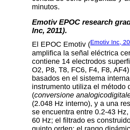
minutos.
Emotiv EPOC research grad
Inc, 2011).
Emotiv Inc, 2
El EPOC Emotiv (
amplifica la señal eléctrica ce
contiene 14 electrodos superfi
O2, P8, T8, FC6, F4, F8, AF4) 
basados en el sistema interna
instrumento utiliza el método
(
conversione analogicodigital
(2.048 Hz interno), y a una re
se encuentra entre 0.2-43 Hz, 
60 Hz; el filtrado es construid
quinto orden; el rango dinámic