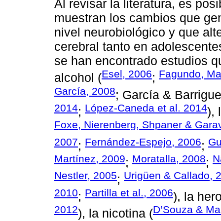
Al revisar la literatura, es pos
muestran los cambios que gen
nivel neurobiológico y que alt
cerebral tanto en adolescent
se han encontrado estudios qu
Esel, 2006
Fagundo, Mar
alcohol (
;
García, 2008
; García & Barrigu
2014
López-Caneda et al. 2014
;
),
Foxe, Nierenberg, Shpaner & Gara
2007
Fernández-Espejo, 2006
Gu
;
;
Martínez, 2009
Moratalla, 2008
N
;
;
Nestler, 2005
Urigüen & Callado, 
;
2010
Partilla et al., 2006
;
), la her
2012
D’Souza & Ma
), la nicotina (