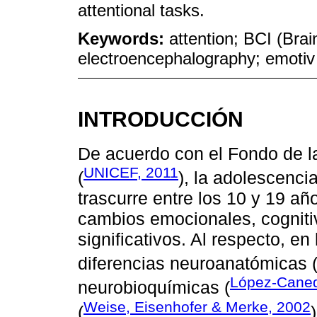
attentional tasks.
Keywords:
attention; BCI (Brai
electroencephalography; emoti
INTRODUCCIÓN
De acuerdo con el Fondo de l
UNICEF, 2011
(
), la adolescenc
trascurre entre los 10 y 19 añ
cambios emocionales, cognitiv
significativos. Al respecto, en
diferencias neuroanatómicas 
López-Caneda
neurobioquímicas (
Weise, Eisenhofer & Merke, 2002
(