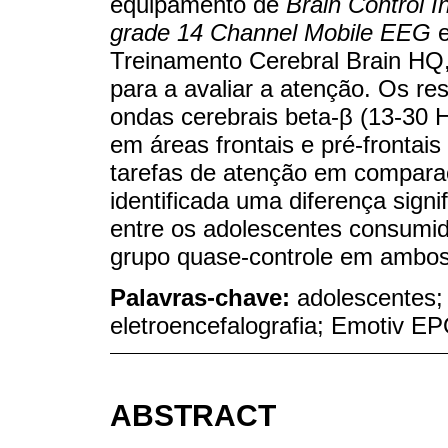
equipamento de
Brain Control I
grade 14 Channel Mobile EEG
e
Treinamento Cerebral Brain HQ
para a avaliar a atenção. Os r
ondas cerebrais beta-β (13-30 Hz
em áreas frontais e pré-frontai
tarefas de atenção em compara
identificada uma diferença signi
entre os adolescentes consumid
grupo quase-controle em ambos 
Palavras-chave:
adolescentes; 
eletroencefalografia; Emotiv E
ABSTRACT