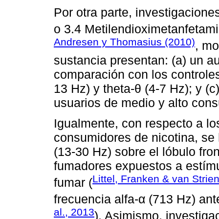
Por otra parte, investigacio
o 3.4 Metilendioximetanfetam
Andresen y Thomasius (2010)
, mo
sustancia presentan: (a) un a
comparación con los controles;
13 Hz) y theta-θ (4-7 Hz); y (
usuarios de medio y alto con
Igualmente, con respecto a l
consumidores de nicotina, se
(13-30 Hz) sobre el lóbulo fron
fumadores expuestos a estímu
Littel, Franken & van Strie
fumar (
frecuencia alfa-α (713 Hz) ante
al., 2013
). Asimismo, investig