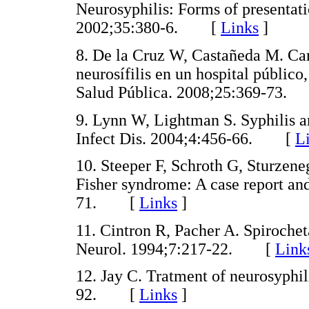
Neurosyphilis: Forms of presentat
2002;35:380-6. [
Links
]
8. De la Cruz W, Castañeda M. Cara
neurosífilis en un hospital públi
Salud Pública. 2008;25:369-73
9. Lynn W, Lightman S. Syphilis 
Infect Dis. 2004;4:456-66. [
L
10. Steeper F, Schroth G, Sturzen
Fisher syndrome: A case report an
71. [
Links
]
11. Cintron R, Pacher A. Spirochet
Neurol. 1994;7:217-22. [
Link
12. Jay C. Tratment of neurosyphil
92. [
Links
]