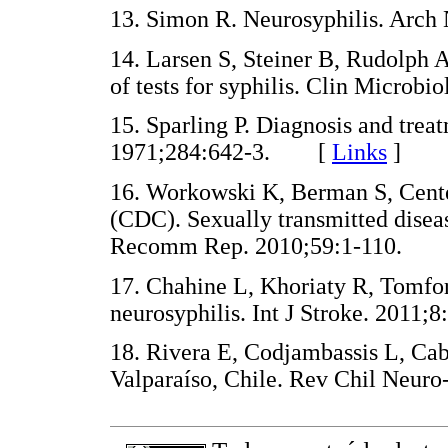
13. Simon R. Neurosyphilis. Ar
14. Larsen S, Steiner B, Rudolph A
of tests for syphilis. Clin Micro
15. Sparling P. Diagnosis and trea
1971;284:642-3. [
Links
]
16. Workowski K, Berman S, Cente
(CDC). Sexually transmitted dise
Recomm Rep. 2010;59:1-110.
17. Chahine L, Khoriaty R, Tomfo
neurosyphilis. Int J Stroke. 201
18. Rivera E, Codjambassis L, Cabe
Valparaíso, Chile. Rev Chil Neu