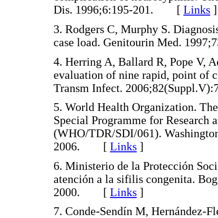
Dis. 1996;6:195-201. [
Links
]
3. Rodgers C, Murphy S. Diagnosis 
case load. Genitourin Med. 199
4. Herring A, Ballard R, Pope V, 
evaluation of nine rapid, point of c
Transm Infect. 2006;82(Suppl.
5. World Health Organization. The 
Special Programme for Research an
(WHO/TDR/SDI/061). Washington
2006. [
Links
]
6. Ministerio de la Protección Soc
atención a la sifilis congenita. Bo
2000. [
Links
]
7. Conde-Sendín M, Hernández-Fle