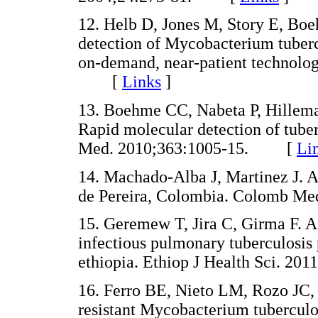
12. Helb D, Jones M, Story E, Boe
detection of Mycobacterium tuberc
on-demand, near-patient technolog
[
Links
]
13. Boehme CC, Nabeta P, Hilleman
Rapid molecular detection of tuber
Med. 2010;363:1005-15. [
Li
14. Machado-Alba J, Martinez J. A
de Pereira, Colombia. Colomb 
15. Geremew T, Jira C, Girma F. As
infectious pulmonary tuberculosis 
ethiopia. Ethiop J Health Sci. 
16. Ferro BE, Nieto LM, Rozo JC, 
resistant Mycobacterium tubercul