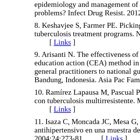
epidemiology and management of tu
problems? Infect Drug Resist. 
8. Keshavjee S, Farmer PE. Picki
tuberculosis treatment programs. 
[
Links
]
9. Arisanti N. The effectiveness of
education action (CEA) method in 
general practitioners to national 
Bandung, Indonesia. Asia Pac 
10. Ramírez Lapausa M, Pascual Pa
con tuberculosis multirresistente.
[
Links
]
11. Isaza C, Moncada JC, Mesa G, 
antihipertensivo en una muestra d
2004;24:273-81. [
Links
]