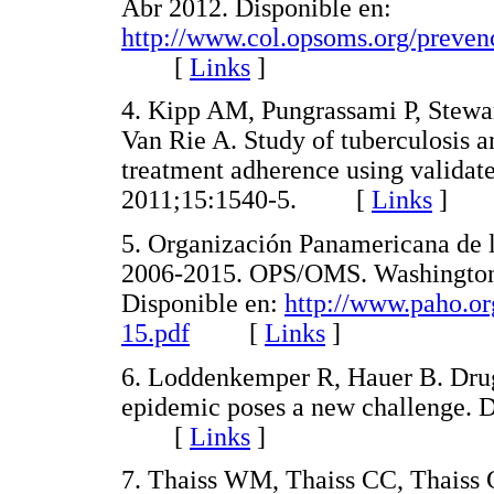
Abr 2012. Disponible en:
http://www.col.opsoms.org/prevenc
[
Links
]
4. Kipp AM, Pungrassami P, Stewa
Van Rie A. Study of tuberculosis a
treatment adherence using validate
2011;15:1540-5. [
Links
]
5. Organización Panamericana de la
2006-2015. OPS/OMS. Washington 
Disponible en:
http://www.paho.o
15.pdf
[
Links
]
6. Loddenkemper R, Hauer B. Drug-
epidemic poses a new challenge. D
[
Links
]
7. Thaiss WM, Thaiss CC, Thaiss 