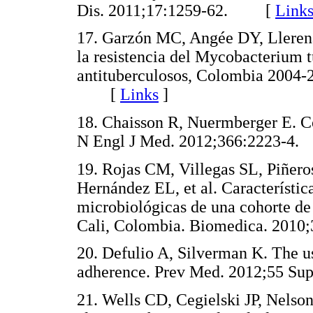
Dis. 2011;17:1259-62. [
Link
17. Garzón MC, Angée DY, Llerena 
la resistencia del Mycobacterium t
antituberculosos, Colombia 2004-
[
Links
]
18. Chaisson R, Nuermberger E. Co
N Engl J Med. 2012;366:2223-
19. Rojas CM, Villegas SL, Piñe
Hernández EL, et al. Característic
microbiológicas de una cohorte de
Cali, Colombia. Biomedica. 20
20. Defulio A, Silverman K. The us
adherence. Prev Med. 2012;55 
21. Wells CD, Cegielski JP, Nelson