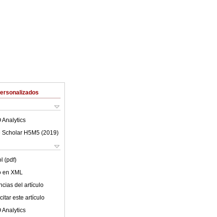
Personalizados
 Analytics
 Scholar H5M5 (
2019
)
l (pdf)
lo en XML
cias del artículo
itar este artículo
 Analytics