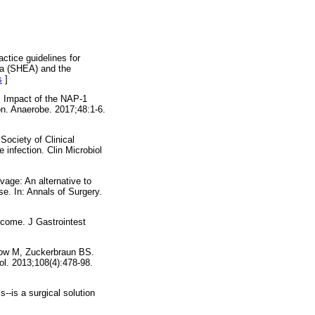
tice guidelines for
ica (SHEA) and the
s
]
 Impact of the NAP-1
ion. Anaerobe. 2017;48:1-6.
Society of Clinical
 infection. Clin Microbiol
age: An alternative to
se. In: Annals of Surgery.
utcome. J Gastrointest
low M, Zuckerbraun BS.
ol. 2013;108(4):478-98.
--is a surgical solution