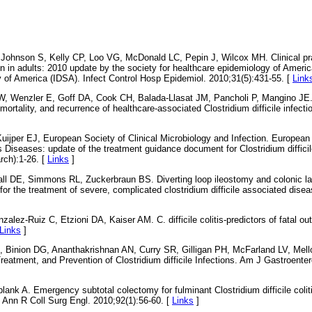
Johnson S, Kelly CP, Loo VG, McDonald LC, Pepin J, Wilcox MH. Clinical prac
tion in adults: 2010 update by the society for healthcare epidemiology of Amer
y of America (IDSA). Infect Control Hosp Epidemiol. 2010;31(5):431-55. [
Link
, Wenzler E, Goff DA, Cook CH, Balada-Llasat JM, Pancholi P, Mangino JE.
 mortality, and recurrence of healthcare-associated Clostridium difficile infect
ijper EJ, European Society of Clinical Microbiology and Infection. European 
 Diseases: update of the treatment guidance document for Clostridium difficile
rch):1-26. [
Links
]
ll DE, Simmons RL, Zuckerbraun BS. Diverting loop ileostomy and colonic lav
or the treatment of severe, complicated clostridium difficile associated disea
alez-Ruiz C, Etzioni DA, Kaiser AM. C. difficile colitis-predictors of fatal o
Links
]
, Binion DG, Ananthakrishnan AN, Curry SR, Gilligan PH, McFarland LV, Mel
reatment, and Prevention of Clostridium difficile Infections. Am J Gastroenter
ank A. Emergency subtotal colectomy for fulminant Clostridium difficile colitis
? Ann R Coll Surg Engl. 2010;92(1):56-60. [
Links
]