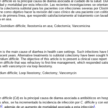
 difficile
es la principal causa de diarrea asociada al cuidado de la salud. Du
dad y mortalidad por esta infección. Las recientes investigaciones se orienta
a la colectomía subtotal para los pacientes con infecciones severas por
Clostri
ene como objetivo hacer la revisión del caso clínico de una paciente con colit
jo de primera línea, que respondió satisfactoriamente al tratamiento con lava
a en asa.
 Clostridium difficile; Ileostomía en asa; Colectomía; Vancomicina
n is the main cause of diarrhea in health care settings. Such infections have 
recent years. Alternative treatments to subtotal colectomy have been sought f
idium difficile
. The objective of this article is to present a clinical case report
m difficile
that was refractory to first-line management, which responded satisf
s with vancomycin via loop ileostomy.
ridium difficile; Loop Ileostomy; Colectomy; Vancomycin
 difficile
(
Cd
) es la principal causa de diarrea asociada a antibióticos en hosp
os años, se ha incrementado la incidencia de infección por
C. difficile
y con est
2
1
7
, además de un aumento de mortalidad asociada a esta infección
.