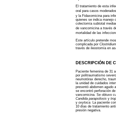
El tratamiento de esta inf
oral para casos moderados
y la Fidaxomicina para inf
quienes se indica manejo q
colectomía subtotal media
de vancomicina a través d
mortalidad de las infecci
Este artículo pretende mos
complicada por
Clostridium 
través de ileostomía en as
DESCRIPCIÓN DE C
Paciente femenina de 31 añ
por politraumatismo severo
neumotórax derecho, traum
la unidad de cuidados inten
presentó abdomen agudo as
se encontró perforación de
vancomicina. Se obtuvo cul
Candida parapsilosis
y
trop
y
oxytoca
. La paciente co
10 días de tratamiento ant
presión negativa.