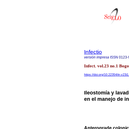
Infectio
versión impresa
ISSN
0123-
Infect. vol.23 no.1 Bog
https://doi.org/10.22354/in.v23i
Ileostomía y lava
en el manejo de i
Anterograde colonic