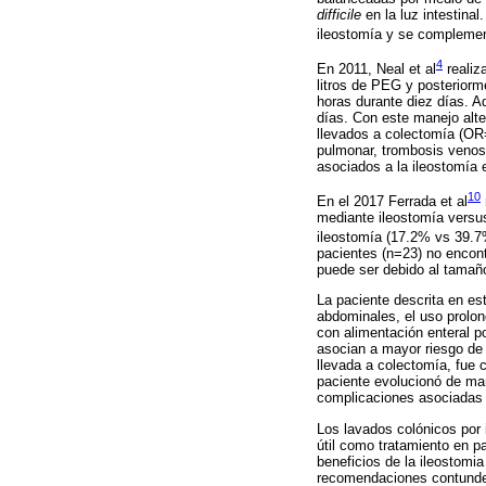
difficile
en la luz intestina
ileostomía y se complemen
4
En 2011, Neal et al
realiz
litros de PEG y posteriorm
horas durante diez días. 
días. Con este manejo alte
llevados a colectomía (OR
pulmonar, trombosis venosa 
asociados a la ileostomía 
10
En el 2017 Ferrada et al
mediante ileostomía versus
ileostomía (17.2% vs 39.7%
pacientes (n=23) no encontr
puede ser debido al tamaño
La paciente descrita en es
abdominales, el uso prolong
con alimentación enteral p
asocian a mayor riesgo de 
llevada a colectomía, fue 
paciente evolucionó de mane
complicaciones asociadas 
Los lavados colónicos por 
útil como tratamiento en p
beneficios de la ileostomia
recomendaciones contunde