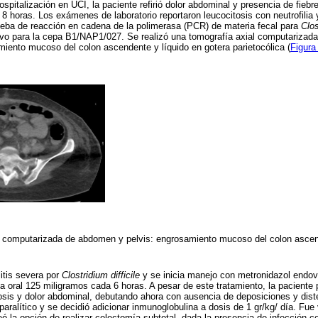
ospitalización en UCI, la paciente refirió dolor abdominal y presencia de fiebr
 8 horas. Los exámenes de laboratorio reportaron leucocitosis con neutrofilia 
ueba de reacción en cadena de la polimerasa (PCR) de materia fecal para
Clos
tivo para la cepa B1/NAP1/027. Se realizó una tomografía axial computariza
miento mucoso del colon ascendente y líquido en gotera parietocólica (
Figura
l computarizada de abdomen y pelvis: engrosamiento mucoso del colon asce
itis severa por
Clostridium difficile
y se inicia manejo con metronidazol endo
 oral 125 miligramos cada 6 horas. A pesar de este tratamiento, la paciente p
tosis y dolor abdominal, debutando ahora con ausencia de deposiciones y dis
 paralítico y se decidió adicionar inmunoglobulina a dosis de 1 gr/kg/ día. Fue
teó la opción de realizar colectomía subtotal, dada la presencia de infección 