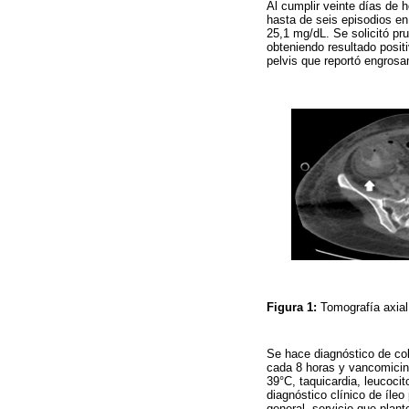
Al cumplir veinte días de h
hasta de seis episodios en
25,1 mg/dL. Se solicitó pr
obteniendo resultado posi
pelvis que reportó engrosa
Figura 1:
Tomografía axia
Se hace diagnóstico de col
cada 8 horas y vancomicina
39°C, taquicardia, leucoci
diagnóstico clínico de íleo
general, servicio que plan