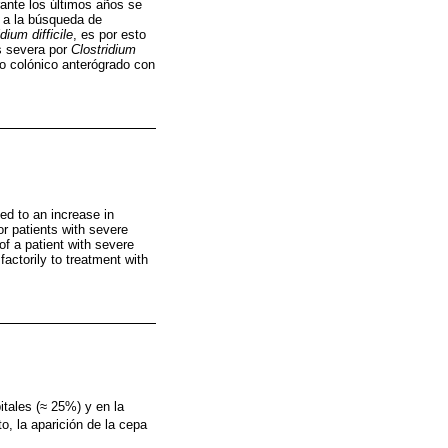
rante los últimos años se
n a la búsqueda de
dium difficile
, es por esto
is severa por
Clostridium
do colónico anterógrado con
led to an increase in
or patients with severe
 of a patient with severe
actorily to treatment with
itales (≈ 25%) y en la
o, la aparición de la cepa