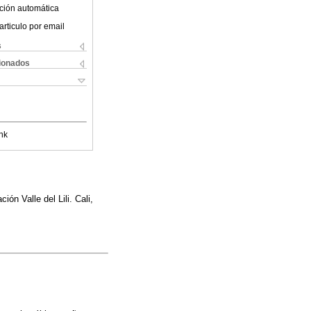
ción automática
articulo por email
s
cionados
nk
ón Valle del Lili. Cali,