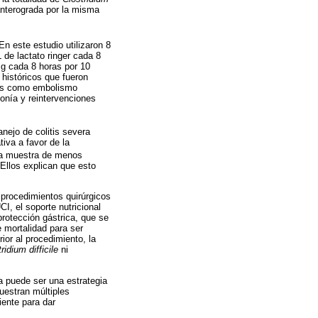
anterograda por la misma
 En este estudio utilizaron 8
de lactato ringer cada 8
mg cada 8 horas por 10
históricos que fueron
ias como embolismo
monía y reintervenciones
nejo de colitis severa
iva a favor de la
a muestra de menos
 Ellos explican que esto
 procedimientos quirúrgicos
I, el soporte nutricional
rotección gástrica, que se
e mortalidad para ser
ior al procedimiento, la
ridium difficile
ni
a puede ser una estrategia
uestran múltiples
iente para dar