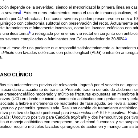
ección depende de la severidad, siendo el metronidazol la primera línea en c
3
 a severos
. Existen otros tratamientos como el uso de inmunoglobulinas, el 
ección por
Cd
refractaria. Los casos severos pueden presentarse en un 5 a 1
uirúrgico con colectomía subtotal con preservación del recto. Actualmente se
nte tratamientos mínimamente invasivos, como los lavados colónicos con adm
4
e una ileostomía
o retrógrada por enemas vía rectal en conjunto con antibió
5
ones severas complicadas o fulminantes por
Cd
es alrededor de 30-80%
.
trar el caso de una paciente que respondió satisfactoriamente al tratamiento d
difficile
con lavados colónicos con polietilenglicol (PEG) e infusión anteróg
a.
ASO CLÍNICO
os sin antecedentes previos de relevancia. Ingresó por el servicio de urgen
 secundario a accidente de tránsito. Presentó trauma cerrado de abdomen sin 
a craneoencefálico moderado y múltiples fracturas expuestas en miembros in
sivos (UCI) en donde se inició cubrimiento antibiótico con gentamicina y cefaz
ociado a fiebre e incremento de reactantes de fase aguda. Se llevó a laparo
 yeyuno y peritonitis generalizada. Realizan cambio de tratamiento antibióti
tivo positivo de líquido peritoneal para
Escherichia coli
BLEE positiva,
Prote
icalis
; Urocultivo positivo para
Candida tropicalis
y dos hemocultivos positiv
ntinuó manejo antibiótico con meropenem, se adicionó fluconazol y se suspe
ibiótico, requirió múltiples lavados quirúrgicos de abdomen y manejo con sist