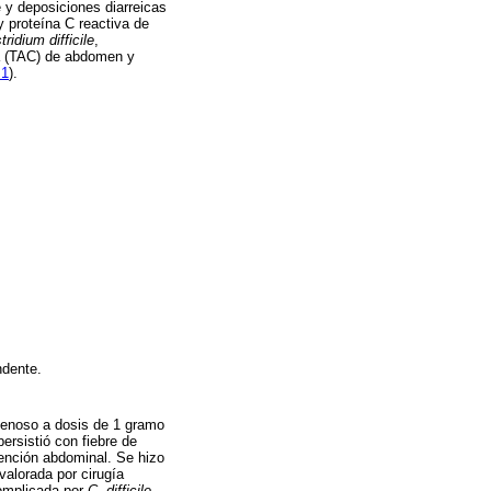
e y deposiciones diarreicas
y proteína C reactiva de
tridium difficile
,
da (TAC) de abdomen y
 1
).
ndente.
venoso a dosis de 1 gramo
ersistió con fiebre de
tención abdominal. Se hizo
 valorada por cirugía
complicada por
C. difficile
,