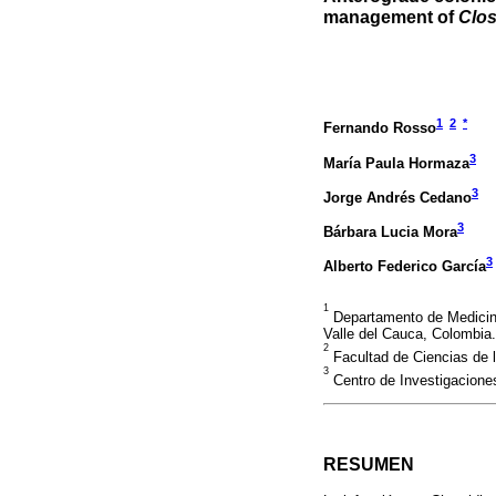
management of
Clos
1
2
*
Fernando Rosso
3
María Paula Hormaza
3
Jorge Andrés Cedano
3
Bárbara Lucia Mora
3
Alberto Federico García
1
Departamento de Medicina I
Valle del Cauca, Colombia.
2
Facultad de Ciencias de l
3
Centro de Investigaciones 
RESUMEN