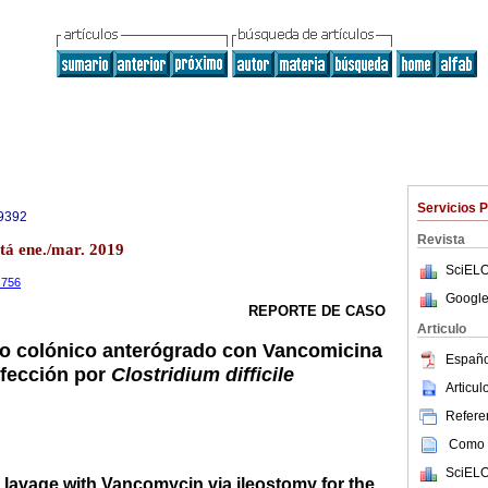
Servicios 
9392
Revista
otá ene./mar. 2019
SciELO
1.756
Google
REPORTE DE CASO
Articulo
do colónico anterógrado con Vancomicina
Españo
nfección por
Clostridium difficile
Articu
Referen
Como c
SciELO
 lavage with Vancomycin via ileostomy for the