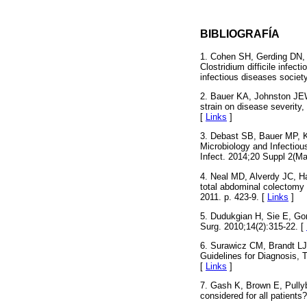
BIBLIOGRAFÍA
1. Cohen SH, Gerding DN, 
Clostridium difficile infec
infectious diseases societ
2. Bauer KA, Johnston JEW
strain on disease severity,
[
Links
]
3. Debast SB, Bauer MP, Ku
Microbiology and Infectious
Infect. 2014;20 Suppl 2(Ma
4. Neal MD, Alverdy JC, Ha
total abdominal colectomy f
2011. p. 423-9. [
Links
]
5. Dudukgian H, Sie E, Gonz
Surg. 2010;14(2):315-22. [
6. Surawicz CM, Brandt LJ
Guidelines for Diagnosis, T
[
Links
]
7. Gash K, Brown E, Pullybl
considered for all patients