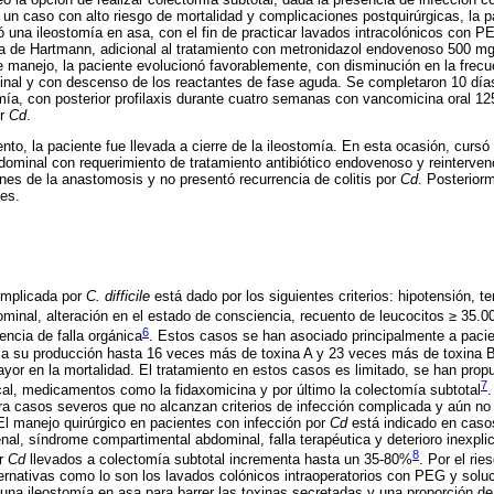
 un caso con alto riesgo de mortalidad y complicaciones postquirúrgicas, la p
có una ileostomía en asa, con el fin de practicar lavados intracolónicos con
/día de Hartmann, adicional al tratamiento con metronidazol endovenoso 500 m
ste manejo, la paciente evolucionó favorablemente, con disminución en la frec
minal y con descenso de los reactantes de fase aguda. Se completaron 10 día
mía, con posterior profilaxis durante cuatro semanas con vancomicina oral 12
or
Cd
.
to, la paciente fue llevada a cierre de la ileostomía. En esta ocasión, cursó 
dominal con requerimiento de tratamiento antibiótico endovenoso y reinterven
es de la anastomosis y no presentó recurrencia de colitis por
Cd
. Posterior
es.
complicada por
C. difficile
está dado por los siguientes criterios: hipotensión, t
dominal, alteración en el estado de consciencia, recuento de leucocitos ≥ 35.
6
encia de falla orgánica
. Estos casos se han asociado principalmente a pacie
 su producción hasta 16 veces más de toxina A y 23 veces más de toxina B
yor en la mortalidad. El tratamiento en estos casos es limitado, se han pro
7
ecal, medicamentos como la fidaxomicina y por último la colectomía subtotal
.
ra casos severos que no alcanzan criterios de infección complicada y aún no
l manejo quirúrgico en pacientes con infección por
Cd
está indicado en casos
renal, síndrome compartimental abdominal, falla terapéutica y deterioro inexpli
8
or
Cd
llevados a colectomía subtotal incrementa hasta un 35-80%
. Por el rie
rnativas como lo son los lavados colónicos intraoperatorios con PEG y soluci
na ileostomía en asa para barrer las toxinas secretadas y una proporción de 