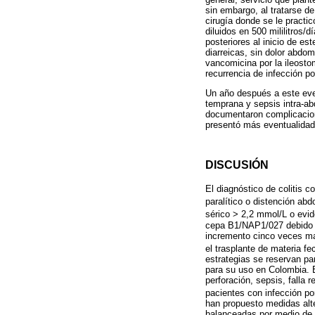
sin embargo, al tratarse de
cirugía donde se le practi
diluidos en 500 mililitros
posteriores al inicio de e
diarreicas, sin dolor abdo
vancomicina por la ileosto
recurrencia de infección p
Un año después a este even
temprana y sepsis intra-ab
documentaron complicacion
presentó más eventualidad
DISCUSIÓN
El diagnóstico de colitis 
paralítico o distención ab
sérico > 2,2 mmol/L o evid
cepa B1/NAP1/027 debido a
incremento cinco veces ma
el trasplante de materia f
estrategias se reservan pa
para su uso en Colombia. E
perforación, sepsis, falla 
pacientes con infección p
han propuesto medidas alte
balanceadas por medio de u