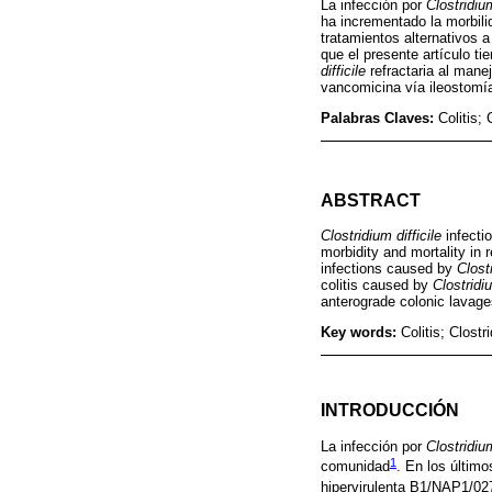
La infección por
Clostridium
ha incrementado la morbili
tratamientos alternativos 
que el presente artículo ti
difficile
refractaria al mane
vancomicina vía ileostomí
Palabras Claves:
Colitis;
ABSTRACT
Clostridium difficile
infectio
morbidity and mortality in 
infections caused by
Clostr
colitis caused by
Clostridiu
anterograde colonic lavage
Key words:
Colitis; Clost
INTRODUCCIÓN
La infección por
Clostridium
1
comunidad
. En los últim
hipervirulenta B1/NAP1/02