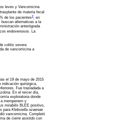
asos leves y Vancomicina
trasplante de materia fecal
3
0% de los pacientes
, en
 buscan alternativas a la
inistración anterógrada
ticos endovenosos. La
e colitis severa
rada de vancomicina a
cias el 19 de mayo de 2015
indicación quirúrgica,
feriores. Fue trasladada a
olina. En el tercer día,
tomía exploratoria donde
co a meropenem y
us mirabilis
BLEE positivo,
os para
Klebsiella ozaenae
ndió vancomicina. Completó
ema de cierre asistido con