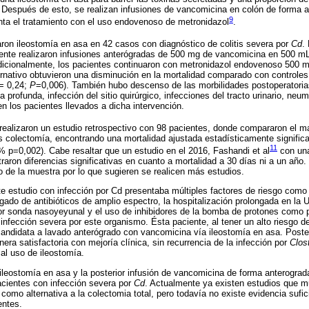
l. Después de esto, se realizan infusiones de vancomicina en colón de forma 
9
ta el tratamiento con el uso endovenoso de metronidazol
.
aron ileostomía en asa en 42 casos con diagnóstico de colitis severa por
Cd
.
ente realizaron infusiones anterógradas de 500 mg de vancomicina en 500 mL 
Adicionalmente, los pacientes continuaron con metronidazol endovenoso 500 
rnativo obtuvieron una disminución en la mortalidad comparado con controles 
= 0,24;
P
=0,006). También hubo descenso de las morbilidades postoperator
profunda, infección del sitio quirúrgico, infecciones del tracto urinario, neu
en los pacientes llevados a dicha intervención.
realizaron un estudio retrospectivo con 98 pacientes, donde compararon el ma
 colectomía, encontrando una mortalidad ajustada estadísticamente significat
11
 p=0,002). Cabe resaltar que un estudio en el 2016, Fashandi et al
con un
aron diferencias significativas en cuanto a mortalidad a 30 días ni a un año.
 de la muestra por lo que sugieren se realicen más estudios.
te estudio con infección por Cd presentaba múltiples factores de riesgo como
ado de antibióticos de amplio espectro, la hospitalización prolongada en la UC
or sonda nasoyeyunal y el uso de inhibidores de la bomba de protones como p
infección severa por este organismo. Ésta paciente, al tener un alto riesgo d
candidata a lavado anterógrado con vancomicina vía ileostomía en asa. Poster
ra satisfactoria con mejoría clínica, sin recurrencia de la infección por
Clost
al uso de ileostomía.
ileostomía en asa y la posterior infusión de vancomicina de forma anterograd
acientes con infección severa por
Cd
. Actualmente ya existen estudios que m
 como alternativa a la colectomia total, pero todavía no existe evidencia sufic
ntes.