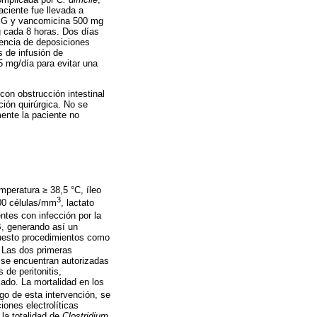
aciente fue llevada a
 PEG y vancomicina 500 mg
g cada 8 horas. Dos días
uencia de deposiciones
s de infusión de
5 mg/día para evitar una
con obstrucción intestinal
ción quirúrgica. No se
mente la paciente no
emperatura ≥ 38,5 °C, íleo
3
000 células/mm
, lactato
ntes con infección por la
, generando así un
puesto procedimientos como
 Las dos primeras
 se encuentran autorizadas
 de peritonitis,
cado. La mortalidad en los
sgo de esta intervención, se
ones electrolíticas
la totalidad de
Clostridium