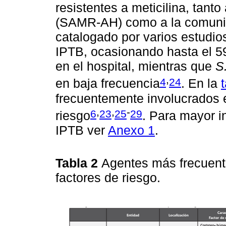
resistentes a meticilina, tant
(SAMR-AH) como a la comuni
catalogado por varios estudio
IPTB, ocasionando hasta el 5
en el hospital, mientras que
S
,
4
24
en baja frecuencia
. En la
frecuentemente involucrados 
,
,
-
6
23
25
29
riesgo
. Para mayor i
IPTB ver
Anexo 1
.
Tabla 2
Agentes más frecuent
factores de riesgo.