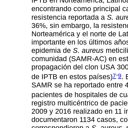
IPTB en Norteamérica, Latino
encontrando como principal c
resistencia reportada a
S. aur
36%, sin embargo, la resiste
Norteamérica y el norte de L
importante en los últimos año
epidemia de
S. aureus
meticil
comunidad (SAMR-AC) en estas
propagación del clon USA 300
-
7
9
de IPTB en estos países)
. 
SAMR se ha reportado entre 4
pacientes de hospitales de cua
registro multicéntrico de paci
2009 y 2016 realizado en 11 in
documentaron 1134 casos, con
correspondieron a
S. aureus
,