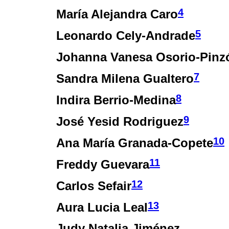
4
María Alejandra Caro
5
Leonardo Cely-Andrade
Johanna Vanesa Osorio-Pinz
7
Sandra Milena Gualtero
8
Indira Berrio-Medina
9
José Yesid Rodriguez
10
Ana María Granada-Copete
11
Freddy Guevara
12
Carlos Sefair
13
Aura Lucia Leal
Judy Natalia Jiménez