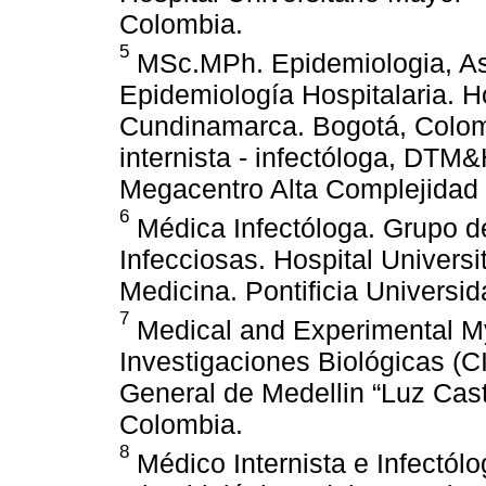
Colombia.
5
MSc.MPh. Epidemiologia, Aso
Epidemiología Hospitalaria. H
Cundinamarca. Bogotá, Colo
internista - infectóloga, DTM&
Megacentro Alta Complejidad 
6
Médica Infectóloga. Grupo d
Infecciosas. Hospital Universi
Medicina. Pontificia Universi
7
Medical and Experimental M
Investigaciones Biológicas (C
General de Medellin “Luz Cast
Colombia.
8
Médico Internista e Infectól