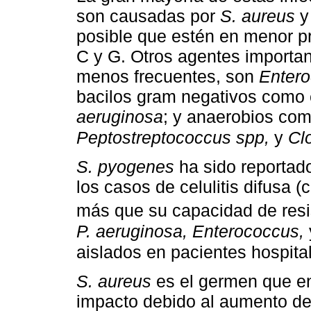
son causadas por
S. aureus
posible que estén en menor p
C y G. Otros agentes importa
menos frecuentes, son
Entero
bacilos gram negativos como 
aeruginosa
; y anaerobios co
Peptostreptococcus spp,
y
Cl
S. pyogenes
ha sido reportad
los casos de celulitis difusa (
más que su capacidad de resi
P. aeruginosa, Enterococcus,
aislados en pacientes hospita
S. aureus
es el germen que en
impacto debido al aumento de