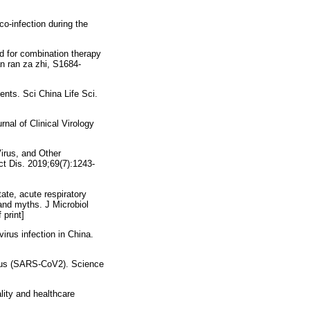
co-infection during the
d for combination therapy
n ran za zhi, S1684-
ents. Sci China Life Sci.
nal of Clinical Virology
Virus, and Other
ct Dis. 2019;69(7):1243-
te, acute respiratory
nd myths. J Microbiol
 print]
irus infection in China.
virus (SARS-CoV2). Science
lity and healthcare