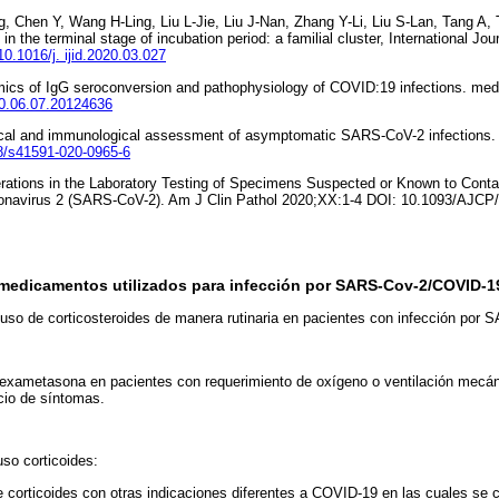
ng, Chen Y, Wang H-Ling, Liu L-Jie, Liu J-Nan, Zhang Y-Li, Liu S-Lan, Tang A
 the terminal stage of incubation period: a familial cluster, International Jou
/10.1016/j. ijid.2020.03.027
mics of IgG seroconversion and pathophysiology of COVID:19 infections. med
20.06.07.20124636
inical and immunological assessment of asymptomatic SARS-CoV-2 infections.
38/s41591-020-0965-6
erations in the Laboratory Testing of Specimens Suspected or Known to Conta
onavirus 2 (SARS-CoV-2). Am J Clin Pathol 2020;XX:1-4 DOI: 10.1093/AJC
 medicamentos utilizados para infección por SARS-Cov-2/COVID-1
l uso de corticosteroides de manera rutinaria en pacientes con infección por
exametasona en pacientes con requerimiento de oxígeno o ventilación mecán
cio de síntomas.
so corticoides:
e corticoides con otras indicaciones diferentes a COVID-19 en las cuales se 