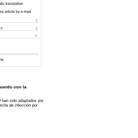
ic translation
is article by e-mail
ks
nk
cuerdo con la
9 han sido adaptados por
echa de infección por