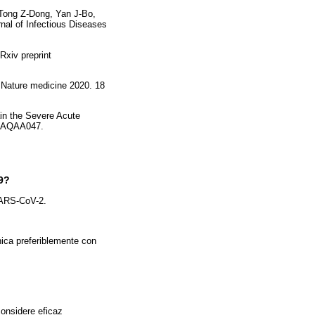
, Tong Z-Dong, Yan J-Bo,
rnal of Infectious Diseases
Rxiv preprint
 Nature medicine 2020. 18
in the Severe Acute
P/AQAA047.
9?
 SARS-CoV-2.
ica preferiblemente con
considere eficaz