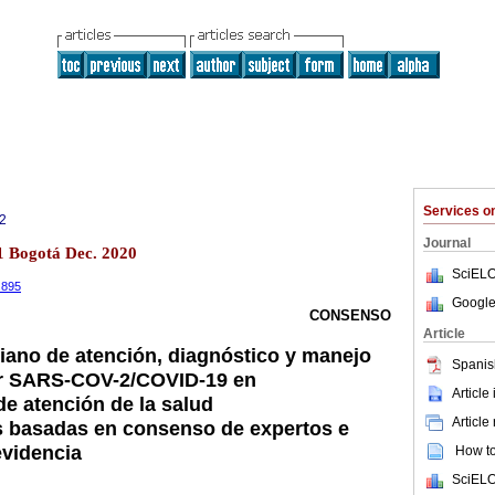
Services 
2
Journal
l.1 Bogotá Dec. 2020
SciELO
3.895
Google
CONSENSO
Article
ano de atención, diagnóstico y manejo
Spanis
por SARS-COV-2/COVID-19 en
Article
de atención de la salud
Article
basadas en consenso de expertos e
evidencia
How to 
SciELO