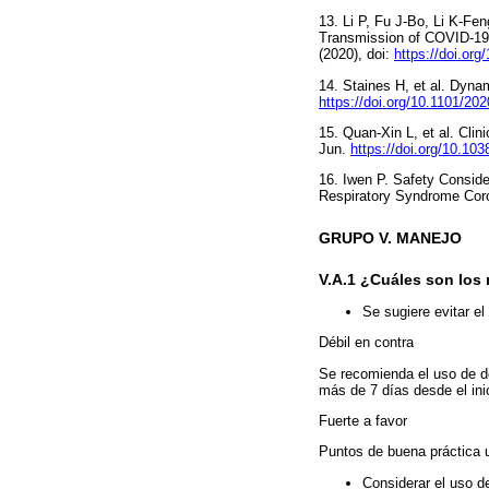
13. Li P, Fu J-Bo, Li K-Fe
Transmission of COVID-19 in
(2020), doi:
https://doi.org
14. Staines H, et al. Dyna
https://doi.org/10.1101/20
15. Quan-Xin L, et al. Cl
Jun.
https://doi.org/10.10
16. Iwen P. Safety Consid
Respiratory Syndrome Cor
GRUPO V. MANEJO
V.A.1 ¿Cuáles son los
Se sugiere evitar e
Débil en contra
Se recomienda el uso de d
más de 7 días desde el ini
Fuerte a favor
Puntos de buena práctica u
Considerar el uso d