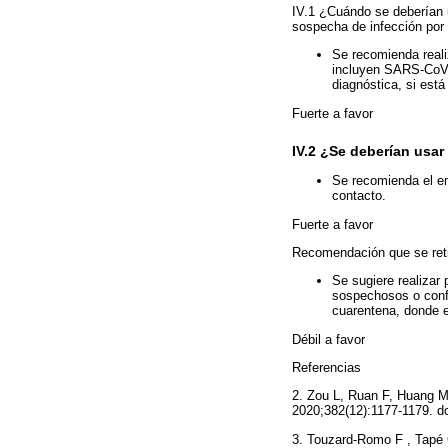
IV.1 ¿Cuándo se deberían 
sospecha de infección p
Se recomienda reali
incluyen SARS-CoV-
diagnóstica, si está
Fuerte a favor
IV.2 ¿Se deberían usar
Se recomienda el em
contacto.
Fuerte a favor
Recomendación que se ret
Se sugiere realizar
sospechosos o conf
cuarentena, donde e
Débil a favor
Referencias
2. Zou L, Ruan F, Huang M
2020;382(12):1177-1179. 
3. Touzard-Romo F , Tapé