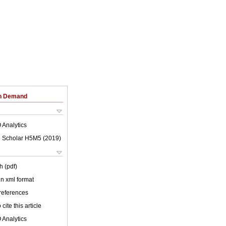
on Demand
 Analytics
 Scholar H5M5 (
2019
)
h (pdf)
 in xml format
 references
cite this article
 Analytics