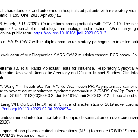
cal characteristics and outcomes in hospitalized patients with respiratory viral 
mic. PLoS One. 2013 Apr 9;8(4).2.
, & Hsueh, P. R. (2020). Co-infections among patients with COVID-19: The nee
gents?. Journal of microbiology, immunology, and infection = Wei mian yu ga
online publication.
https://doi.org/10.1016/j.jmii.2020.05.013
ons of SARS-CoV-2 with multiple common respiratory pathogens in infected pati
cal evaluation of AusDiagnostics SARS-CoV-2 multiplex tandem PCR assay. Jour
itsma JB, et al. Rapid Molecular Tests for Influenza, Respiratory Syncytial 
tematic Review of Diagnostic Accuracy and Clinical Impact Studies. Clin Infe
56
Y, Wang YH, Hsueh SC, Yen MY, Ko WC, Hsueh PR. Asymptomatic carrier sta
e to severe acute respiratory syndrome coronavirus 2 (SARS-CoV-2): Facts a
. pii: S1684- 1182(20)30040-2. doi:10.1016/j.jmii.2020.02.012. [Epub ahead of
Laing WH, Ou CQ, He JX, et al. Clinical characteristics of 2019 novel coronav
s://doi.org/10.1101/2020.02.06.20020974
.
ial undocumented infection facilitates the rapid dissemination of novel corona
2020).
, Impact of non-pharmaceutical interventions (NPIs) to reduce COVID-19 morta
 COVID-19 Response Team.