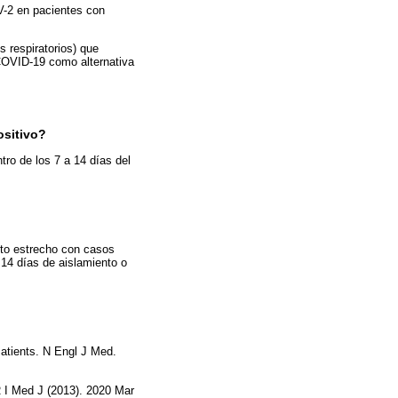
V-2 en pacientes con
 respiratorios) que
COVID-19 como alternativa
ositivo?
ro de los 7 a 14 días del
cto estrecho con casos
14 días de aislamiento o
atients. N Engl J Med.
I Med J (2013). 2020 Mar