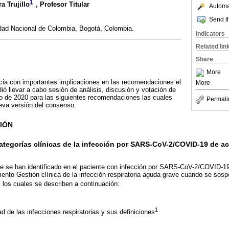
1
 Trujillo
, Profesor Titular
Automat
Send th
idad Nacional de Colombia, Bogotá, Colombia.
Indicators
Related lin
Share
More
ia con importantes implicaciones en las recomendaciones el
More
ó llevar a cabo sesión de análisis, discusión y votación de
io de 2020 para las siguientes recomendaciones las cuales
Permali
eva versión del consenso:
CIÓN
 categorías clínicas de la infección por SARS-CoV-2/COVID-19 de a
e se han identificado en el paciente con infección por SARS-CoV-2/COVID-1
nto Gestión clínica de la infección respiratoria aguda grave cuando se sosp
 los cuales se describen a continuación:
1
d de las infecciones respiratorias y sus definiciones