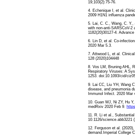
19;103(2):75-76.
4. Echenique I, et al. Clini
2009 H1N1 influenza pande
5. Lai, C. C., Wang, C. Y.
with non-anti-SARSCoV-2 a
1182(20)30127-4. Advance 
6. Lin D, et al. Co-infecti
2020 Mar 5.3.
7. Attwood L, et al. Clini
128 (2020)104448
8. Vos LM, Bruning AHL, Re
Respiratory Viruses: A Sys
1253. doi:10.1093/cid/ciz0
9. Lai CC, Liu YH, Wang C
disease, and pneumonia du
Immunol Infect. 2020 Mar 4
10. Guan WJ, Ni ZY, Hu Y, 
medRxiv 2020 Feb 9.
http
11. R. Li et al., Substant
10.1126/science.abb3221 (
12. Ferguson et al. (2020)
demand.Imperial College