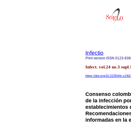
Infectio
Print version
ISSN
0123-939
Infect. vol.24 no.3 sup
https://doi.org/10.22354/in.v24i
Consenso colombi
de la infección 
establecimientos 
Recomendaciones 
informadas en la 