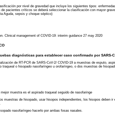
asificación por nivel de gravedad que incluye los siguientes tipos: enfermed
so de pacientes críticos se deberá seleccionar la clasificación con mayor gra
oria Aguda, sepsis y choque séptico)
ion. Clinical management of COVID-19: interim guidance 27 may 2020
ICO
pruebas diagnósticas para establecer caso confirmado por SARS-
ealización de RT-PCR de SARS-CoV-2/ COVID-19 a muestras de esputo, aspir
do traqueal o hisopado nasofaríngeo u orofaríngeo, o dos muestras de hisopad
 mejor muestra es el aspirado traqueal seguido de nasofaringe
s muestras de hisopado, usar hisopos independientes, los hisopos deben ir
.
isopado nasofaríngeo hacerlo por ambas fosas nasales.