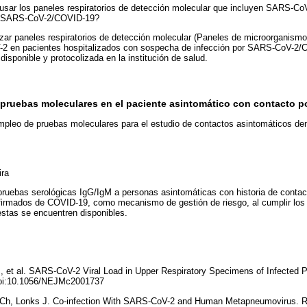
usar los paneles respiratorios de detección molecular que incluyen SARS-Co
or SARS-CoV-2/COVID-19?
zar paneles respiratorios de detección molecular (Paneles de microorganismos
2 en pacientes hospitalizados con sospecha de infección por SARS-CoV-2/
 disponible y protocolizada en la institución de salud.
 pruebas moleculares en el paciente asintomático con contacto p
pleo de pruebas moleculares para el estudio de contactos asintomáticos dent
ira
 pruebas serológicas IgG/IgM a personas asintomáticas con historia de conta
irmados de COVID-19, como mecanismo de gestión de riesgo, al cumplir los 
stas se encuentren disponibles.
, et al. SARS-CoV-2 Viral Load in Upper Respiratory Specimens of Infected P
doi:10.1056/NEJMc2001737
 Ch, Lonks J. Co-infection With SARS-CoV-2 and Human Metapneumovirus. R 