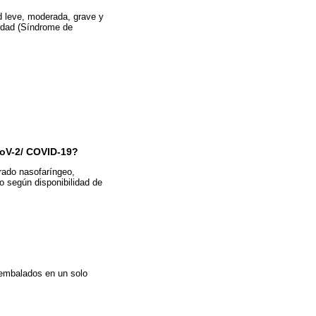
ad leve, moderada, grave y
vedad (Síndrome de
CoV-2/ COVID-19?
ado nasofaríngeo,
o según disponibilidad de
 embalados en un solo