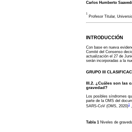
Carlos Humberto Saavedra
1
Profesor Titular, Univers
INTRODUCCIÓN
Con base en nueva evidenc
Comité del Consenso decidi
actualización el 27 de Jun
serán incorporadas a la nu
GRUPO III CLASIFICA
III.2. ¿Cuáles son las
gravedad?
Los posibles síndromes qu
parte de la OMS del docume
1
SARS-CoV (OMS, 2020)
,
Tabla 1
Niveles de graveda