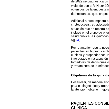
de 2022 se diagnosticaron
viviendo con el VIH por 1
obtenidos de la encuesta n
de habitantes, que, en pac
Adicional a este impacto e
criptococosis, su adecuado
situación que se reporta c
incluyó en el grupo de prior
salud pública, a
Cryptococ
13
VIH
.
Por lo anterior resulta ne
pacientes en la práctica cl
clínicos y propender por un
involucrado en la atención
tomadores de decisiones o
y tratamiento de la criptoc
Objetivos de la guía de
Desarrollar, de manera sis
para el diagnóstico y trata
la atención, obtener mejor
PACIENTES CONSI
CLÍNICA