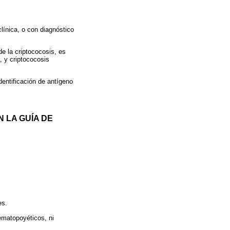
línica, o con diagnóstico
de la criptococosis, es
, y criptococosis
dentificación de antígeno
 LA GUÍA DE
es.
hematopoyéticos, ni