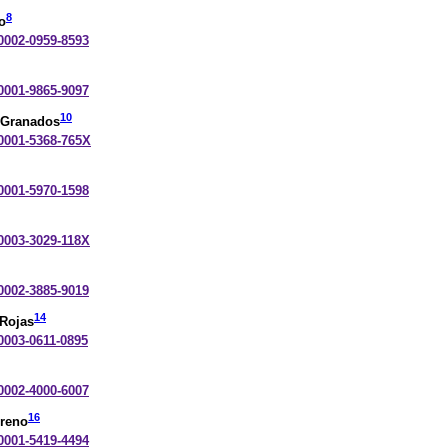
8
o
-0002-0959-8593
-0001-9865-9097
10
-Granados
-0001-5368-765X
-0001-5970-1598
-0003-3029-118X
-0002-3885-9019
14
-Rojas
-0003-0611-0895
-0002-4000-6007
16
oreno
-0001-5419-4494