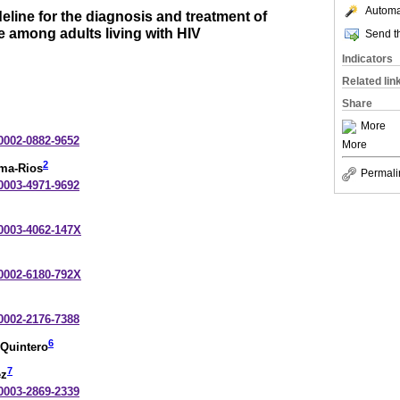
Automat
deline for the diagnosis and treatment of
 among adults living with HIV
Send th
Indicators
Related lin
Share
More
-0002-0882-9652
More
2
ama-Rios
Permali
-0003-4971-9692
-0003-4062-147X
-0002-6180-792X
-0002-2176-7388
6
Quintero
7
ez
-0003-2869-2339