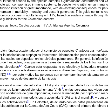
gal infection caused by the species complex
Cryptococcus neoformans
and
Cr
eople with compromised immune systems. In people living with human immunod
tunistic infection of great importance, with devastating consequences for pati
increase in morbidity, mortality and costs it generates. This guide contains r
 cryptococcosis in adults living with HIV, based on evidence, made through t
ice guidelines for the Colombian context.
lines as Topic; Cryptococcosis; HIV; Antifungal Agents; Colombia
ección fúngica ocasionada por el complejo de especies
Cryptococcus neoform
or la inhalación de propágulos infectantes, blastoconidias poco encapsuladas
 las cuales se depositan en los alvéolos pulmonares. En general, la infecció
 del hospedero, principalmente a través de la respuesta de los linfocitos T c
3
,
4
os alveolares
. Cuando esta respuesta no es efectiva y la levadura encapsu
l criptococo puede diseminarse alcanzando diferentes órganos, con un tropism
5
,
6
(SNC)
, por este motivo las personas con un compromiso del sistema inmu
mayor riesgo de desarrollo de la micosis.
ativa en el número de linfocitos T CD4 y el compromiso de la función de los 
7
l virus de la inmunodeficiencia humana (VIH)
, en las personas que viven con
ción oportunista de gran importancia, siendo la meningitis por criptococo res
8
l síndrome de inmunodeficiencia adquirida (SIDA) a nivel mundial
, y causa 
9
n los sobrevivientes
. En Colombia, de acuerdo con los datos presentados en 
bia publicado por la Cuenta de Alto Costo (CAC), entre el primero de febrero 