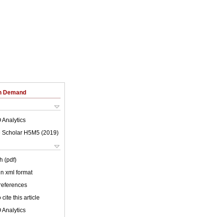
on Demand
 Analytics
 Scholar H5M5 (
2019
)
h (pdf)
 in xml format
 references
cite this article
 Analytics