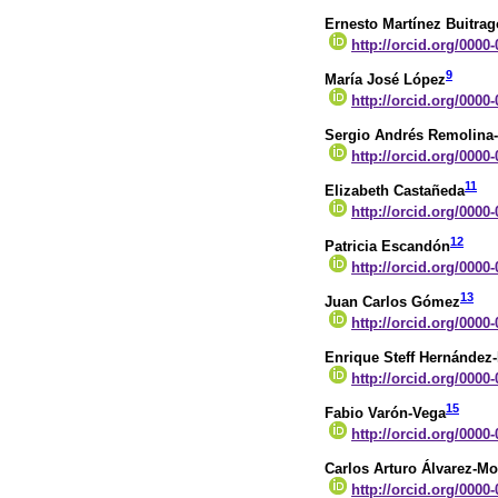
Ernesto Martínez Buitrag
http://orcid.org/0000
9
María José López
http://orcid.org/0000
Sergio Andrés Remolina
http://orcid.org/0000
11
Elizabeth Castañeda
http://orcid.org/0000
12
Patricia Escandón
http://orcid.org/0000
13
Juan Carlos Gómez
http://orcid.org/0000
Enrique Steff Hernández
http://orcid.org/0000
15
Fabio Varón-Vega
http://orcid.org/0000
Carlos Arturo Álvarez-M
http://orcid.org/0000