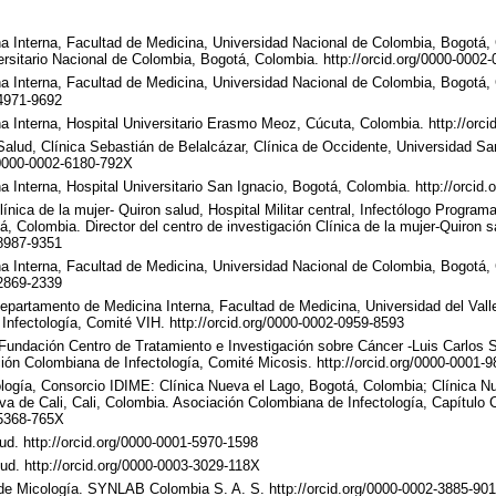
 Interna, Facultad de Medicina, Universidad Nacional de Colombia, Bogotá,
versitario Nacional de Colombia, Bogotá, Colombia. http://orcid.org/0000-0002
 Interna, Facultad de Medicina, Universidad Nacional de Colombia, Bogotá,
-4971-9692
 Interna, Hospital Universitario Erasmo Meoz, Cúcuta, Colombia. http://orc
lud, Clínica Sebastián de Belalcázar, Clínica de Occidente, Universidad Sant
g/0000-0002-6180-792X
Interna, Hospital Universitario San Ignacio, Bogotá, Colombia. http://orcid
ínica de la mujer- Quiron salud, Hospital Militar central, Infectólogo Progra
, Colombia. Director del centro de investigación Clínica de la mujer-Quiron 
-8987-9351
 Interna, Facultad de Medicina, Universidad Nacional de Colombia, Bogotá,
-2869-2339
epartamento de Medicina Interna, Facultad de Medicina, Universidad del Valle
nfectología, Comité VIH. http://orcid.org/0000-0002-0959-8593
 Fundación Centro de Tratamiento e Investigación sobre Cáncer -Luis Carlos 
ón Colombiana de Infectología, Comité Micosis. http://orcid.org/0000-0001-
ogía, Consorcio IDIME: Clínica Nueva el Lago, Bogotá, Colombia; Clínica Nu
a de Cali, Cali, Colombia. Asociación Colombiana de Infectología, Capítulo C
-5368-765X
ud. http://orcid.org/0000-0001-5970-1598
lud. http://orcid.org/0000-0003-3029-118X
e Micología. SYNLAB Colombia S. A. S. http://orcid.org/0000-0002-3885-90