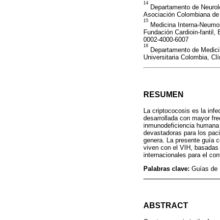
14
Departamento de Neurolog
Asociación Colombiana de 
15
Medicina Interna-Neumol
Fundación Cardioin-fantil,
0002-4000-6007
16
Departamento de Medicin
Universitaria Colombia, Cl
RESUMEN
La criptococosis es la inf
desarrollada con mayor fr
inmunodeficiencia humana (
devastadoras para los paci
genera. La presente guía c
viven con el VIH, basadas 
internacionales para el co
Palabras clave:
Guías de 
ABSTRACT