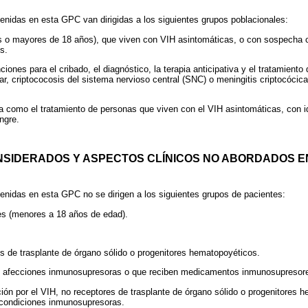
nidas en esta GPC van dirigidas a los siguientes grupos poblacionales:
s o mayores de 18 años), que viven con VIH asintomáticas, o con sospecha c
s.
ciones para el cribado, el diagnóstico, la terapia anticipativa y el tratamiento 
ar, criptococosis del sistema nervioso central (SNC) o meningitis criptocócica
ida como el tratamiento de personas que viven con el VIH asintomáticas, con i
ngre.
NSIDERADOS Y ASPECTOS CLÍNICOS NO ABORDADOS EN
nidas en esta GPC no se dirigen a los siguientes grupos de pacientes:
es (menores a 18 años de edad).
s de trasplante de órgano sólido o progenitores hematopoyéticos.
s afecciones inmunosupresoras o que reciben medicamentos inmunosupresor
ción por el VIH, no receptores de trasplante de órgano sólido o progenitores 
 condiciones inmunosupresoras.