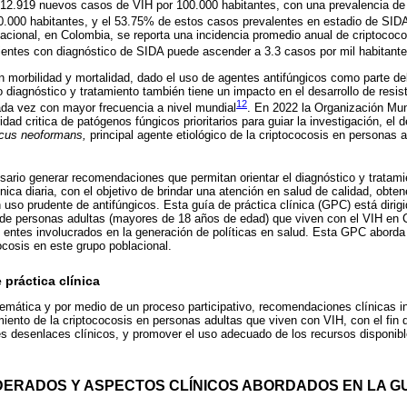
 12.919 nuevos casos de VIH por 100.000 habitantes, con una prevalencia d
00.000 habitantes, y el 53.75% de estos casos prevalentes en estadio de SID
acional, en Colombia, se reporta una incidencia promedio anual de criptococo
ientes con diagnóstico de SIDA puede ascender a 3.3 casos por mil habitant
n morbilidad y mortalidad, dado el uso de agentes antifúngicos como parte del
 diagnóstico y tratamiento también tiene un impacto en el desarrollo de resist
12
ada vez con mayor frecuencia a nivel mundial
. En 2022 la Organización Mu
idad critica de patógenos fúngicos prioritarios para guiar la investigación, el 
cus neoformans,
principal agente etiológico de la criptococosis en personas 
cesario generar recomendaciones que permitan orientar el diagnóstico y tratam
ínica diaria, con el objetivo de brindar una atención en salud de calidad, obt
 uso prudente de antifúngicos. Esta guía de práctica clínica (GPC) está dirigi
 de personas adultas (mayores de 18 años de edad) que viven con el VIH en 
 entes involucrados en la generación de políticas en salud. Esta GPC aborda
ocosis en este grupo poblacional.
 práctica clínica
temática y por medio de un proceso participativo, recomendaciones clínicas i
miento de la criptococosis en personas adultas que viven con VIH, con el fin d
es desenlaces clínicos, y promover el uso adecuado de los recursos disponibl
DERADOS Y ASPECTOS CLÍNICOS ABORDADOS EN LA GU