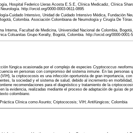
ía, Hospital Federico Lleras Acosta E.S.E, Clínica Medicadiz, Clínica Shar
Neurología. http://orcid.org/0000-0003-0611-0895
ogía-Cuidado Intensivo, Unidad de Cuidado Intensivo Médica, Fundación Ne
 Bogotá, Colombia. Asociación Colombiana de Neumología y Cirugía De Tórax. 
a Interna, Facultad de Medicina, Universidad Nacional de Colombia, Bogotá,
ínica Colsanitas Grupo Keralty, Bogotá, Colombia. http://orcid.org/0000-0001
ección fúngica ocasionada por el complejo de especies
Cryptococcus neoform
ecuencia en personas con compromiso del sistema inmune. En las personas qu
VIH), la criptococosis es una infección oportunista de gran importancia, co
entes, la sociedad y el sistema de salud, debido al incremento en morbilidad
ontiene recomendaciones para el diagnóstico y tratamiento de la criptococos
en la evidencia, realizadas mediante el proceso de adaptación de guías de pr
ntexto colombiano.
Práctica Clínica como Asunto; Criptococosis; VIH; Antifúngicos; Colombia