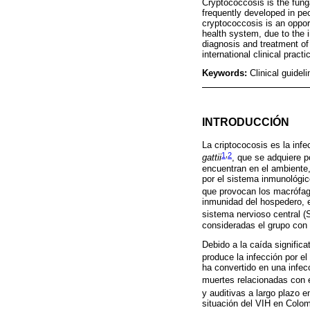
Cryptococcosis is the fun
frequently developed in p
cryptococcosis is an oppor
health system, due to the 
diagnosis and treatment of
international clinical pract
Keywords:
Clinical guide
INTRODUCCIÓN
La criptococosis es la inf
1
,
2
gattii
, que se adquiere p
encuentran en el ambiente,
por el sistema inmunológico
que provocan los macrófag
inmunidad del hospedero, e
sistema nervioso central 
consideradas el grupo con 
Debido a la caída signific
produce la infección por e
ha convertido en una infec
muertes relacionadas con e
y auditivas a largo plazo e
situación del VIH en Colom