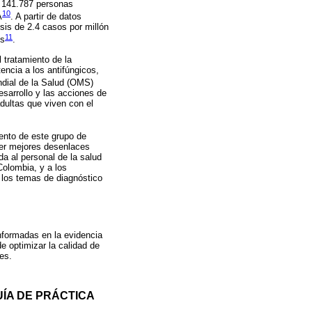
e 141.787 personas
10
A
. A partir de datos
sis de 2.4 casos por millón
11
es
.
 tratamiento de la
encia a los antifúngicos,
ndial de la Salud (OMS)
desarrollo y las acciones de
adultas que viven con el
iento de este grupo de
ener mejores desenlaces
da al personal de la salud
Colombia, y a los
 los temas de diagnóstico
nformadas en la evidencia
e optimizar la calidad de
es.
ÍA DE PRÁCTICA