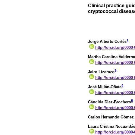
Clinical practice gui
cryptococcal disease
1
Jorge Alberto Cortés
http://orcid.org/0000
Martha Carolina Valderr
http://orcid.org/0000
3
Jairo Lizarazo
http://orcid.org/0000
4
José Millán-Oñate
http://orcid.org/0000
5
Cándida Diaz-Brochero
http://orcid.org/0000
Carlos Hernando Gómez 
Laura Cristina Nocua-Bá
http://orcid.org/0000