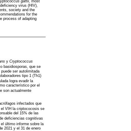
yptococcus gattii,
most
eficiency virus (HIV),
ents, society and the
ecommendations for the
he process of adapting
ans
y
Cryptococcus
 o basidiosporas, que se
n puede ser autolimitada
olaboradores tipo 1 (Th1)
lada logra evadir la
o característico por el
ne son actualmente
macrófagos infectados que
 el VIH la criptococosis se
ponsable del 15% de las
de deficiencias cognitivas
el último informe sobre la
de 2021 y el 31 de enero