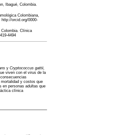
on, Ibagué, Colombia.
umológica Colombiana,
http://orcid.org/0000-
 Colombia. Clínica
-5419-4494
ans
y
Cryptococcus gattii,
e viven con el virus de la
n consecuencias
, mortalidad y costos que
is en personas adultas que
áctica clínica