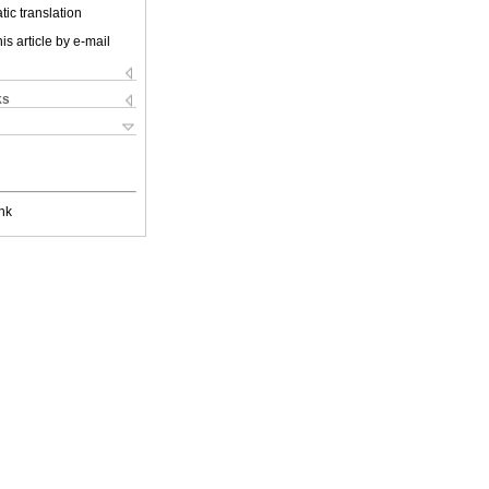
ic translation
is article by e-mail
ks
nk