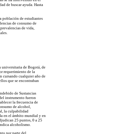
dad de buscar ayuda. Hasta
na población de estudiantes
alencias de consumo de
 prevalencias de vida,
ales.
 universitaria de Bogotá, de
or requerimiento de la
ban cursando cualquier año de
ellos que se encontraban
Indebido de Sustancias
del instrumento fueron
ablecer la frecuencia de
consumo de alcohol,
al, la culpabilidad
ada en el ámbito mundial y en
djudican 25 puntos, 0 a 25
indica alcoholismo.
nto por parte del