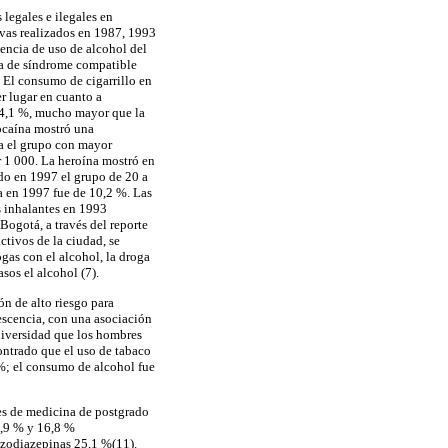
legales e ilegales en
vas realizados en 1987, 1993
encia de uso de alcohol del
ia de síndrome compatible
El consumo de cigarrillo en
r lugar en cuanto a
 4,1 %, mucho mayor que la
ocaína mostró una
la el grupo con mayor
r 1 000. La heroína mostró en
do en 1997 el grupo de 20 a
a en 1997 fue de 10,2 %. Las
s inhalantes en 1993
Bogotá, a través del reporte
ctivos de la ciudad, se
gas con el alcohol, la droga
sos el alcohol (7).
n de alto riesgo para
escencia, con una asociación
niversidad que los hombres
ontrado que el uso de tabaco
 %; el consumo de alcohol fue
es de medicina de postgrado
9,9 % y 16,8 %
nzodiazepinas 25,1 %(11).