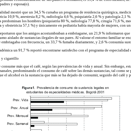
 padres y esposa(o).
alidad mostró que un 34,5 % cursaba un programa de residencia quirúrgica, medicin
icia 10,9 %, anestesia 8,2 %, radiología 4,6 %, psiquiatría 2,6 % y patología 2,1 %
s predominan los hombres (psiquiatría 80 %, radiología 77,8 %, cirugía 71,6 %, me
a y obstetricia 57,1 %) y únicamente en pediatría había mayoría de mujeres, con un
 reportaron que los amigos acostumbraban a embriagarse, un 21,9 % informaron que
mo aislado de sustancias ilegales de sus pares. Al valorar el entorno familiar se e
e embriagaba con frecuencia, un 33,7 % fumaba diariamente, y 2,6 % consumía susta
cadémica un 91,7 % reportó encontrarse satisfecho con el programa de especialidad q
y cigarrillo
 consume más que el café, según las prevalencias de vida y anual. Sin embargo, esta 
manales, predominando el consumo de café sobre las demás sustancias, tal como se 
que el alcohol es la sustancia que más se ha dejado de consumir, seguido del café y po