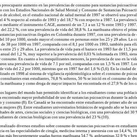
n preocupante aumento en las prevalencias de consumo para sustancias psicoactivas 
do con los Estudios Nacionales de Salud Mental y Consumo de Sustancias Psicoacti
 de alcohol, en el estudio nacional de salud mental de 1997 se observó una preval
l 4 % respecto al estudio de 1993 y del 18,7 % con respecto a 1987. La prevalenc
o mediante el instrumento CAGE, aumentó de un 7,1 a un 12 % entre 1993 y 1997. 
del 22,2 %, con una prevalencia de vida del 38,8 %. La marihuana obtuvo el prime
ustancias psicoactivas ilegales en Colombia durante 1997, con una prevalencia de
del 10 por 1000, siendo mayor el consumo en personas entre los 25 y 29 años. La c
a de 38 por 1000 en 1997, comparada con el 8,1 por 1000 en 1993, también para el
s entre 25 y 29 años. La prevalencia de vida para el bazuco en 1993 fue de 11,5 po
anual del 1,2 %, muy superior a la prevalencia del 0,03 % informada en 1993, sien
r consumo. En cuanto a los tranquilizantes menores, la prevalencia de uso en la vid
aron una prevalencia de vida de 7.1 por mil, comparadas con un 1,5 % en 1997. Lo
e vida del 2.2 por 1000, mientras que en 1997 fue del 1,6 % (5,6). En la ciudad de 
alizado en 1998 al sistema de vigilancia epidemiológica sobre el consumo de psicoa
 consultantes eran estudiantes, 76,8 % solteros, 50 % se inició en el consumo de dro
 la marihuana y como droga de mayor impacto fue encontrada en el 27,9 % de los ca
sos lugares del mundo han permitido identificar a los estudiantes como una població
ha encontrado mayor probabilidad de uso de sustancias psicoactivas durante la adol
vo y consumo (8). En Canadá se ha encontrado entre estudiantes de primer año de u
 mujeres (9). Entre estudiantes universitarios británicos de segundo año se ha enc
ltades de artes, ciencias sociales y ciencias biológicas, con una prevalencia del 30
udiantes de ciencias biológicas con una prevalencia del 23 % (10).
realizado diversos estudios sobre consumo de sustancias psicoactivas en estudiant
a en las especialidades de cirugía, medicina interna y anestesia con un 14,4 %, 1
cias más frecuentemente usadas fueron marihuana 54,7 %, anfetaminas 32,9 % y be