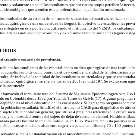
ento y solamente en aquellos estudiantes que por cuenta propia perciben la necesi
s epidemiológicos que aborden ésta problemática en la población mencionada.
los resultados de un estudio de consumo de sustancias psicoactivas realizado en u
edicoquirúrgica de una universidad de Bogotá. El objetivo fue establecer las prev
es e ilegales en esta población, utilizando el instrumento del VESPA. Se calcularon
es. Además índices de policonsumo y exconsumo tanto de sustancias legales e ileg
ÉTODOS
nal cruzado o encuesta de prevalencia.
da por los estudiantes de las especialidades medico-quirúrgicas de una institución
 por cumplimiento de compromiso de ética y confidencialidad de la información y p
estudio. Se incluyó a la totalidad de los estudiantes matriculados y que se encontra
ad medico-quirúrgica entre enero y marzo de 2001, en total 197. Se excluyeron aqu
e la institución.
 información el formulario uno del Sistema de Vigilancia Epidemiológica para Uso 
do en Colombia desde 1992 por Yolanda Torres de Galvis (17). Algunas preguntas 
adaptándolas al nivel educativo de los encuestados. Se agregaron preguntas para est
n la población estudiada. Se utilizó el instrumento CAGE para diagnóstico de alto 
 sujetos de la población general, que utiliza 4 preguntas referentes a la crítica soci
tina y la necesidad sentida del sujeto de dejar de consumir alcohol. Ha sido utiliz
dada por el Hospital Mental de Antioquia en 1986. Por cada repuesta positiva se a
, 50 puntos se considera altamente sugestivo para alcoholismo y 75 a 100 puntos 
bservador se realizó estandarización en el procedimiento de aplicación del instrume