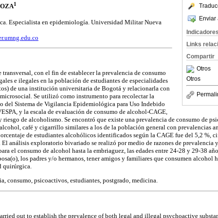
1
Traduc
DOZA
Enviar 
ca. Especialista en epidemiología. Universidad Militar Nueva
Indicadore
r.umng.edu.co
Links rela
Compartir
Otros
e transversal, con el fin de establecer la prevalencia de consumo
Otros
gales e ilegales en la población de estudiantes de especialidades
os) de una institución universitaria de Bogotá y relacionarla con
Permali
microsocial. Se utilizó como instrumento para recolectar la
no del Sistema de Vigilancia Epidemiológica para Uso Indebido
VESPA, y la escala de evaluación de consumo de alcohol-CAGE,
y riesgo de alcoholismo. Se encontró que existe una prevalencia de consumo de psi
lcohol, café y cigarrillo similares a los de la población general con prevalencias 
orcentaje de estudiantes alcohólicos identificados según la CAGE fue del 5,2 %, c
 El análisis exploratorio bivariado se realizó por medio de razones de prevalencia 
 para el consumo de alcohol hasta la embriaguez, las edades entre 24-28 y 29-38 a
posa(o), los padres y/o hermanos, tener amigos y familiares que consumen alcohol h
d quirúrgica.
a, consumo, psicoactivos, estudiantes, postgrado, medicina.
carried out to establish the prevalence of both legal and illegal psychoactive subst