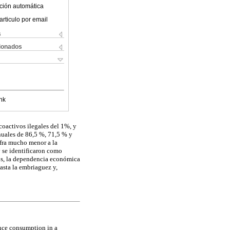
ción automática
articulo por email
s
cionados
nk
coactivos ilegales del 1%, y
anuales de 86,5 %, 71,5 % y
ifra mucho menor a la
y se identificaron como
ños, la dependencia económica
asta la embriaguez y,
ance consumption in a