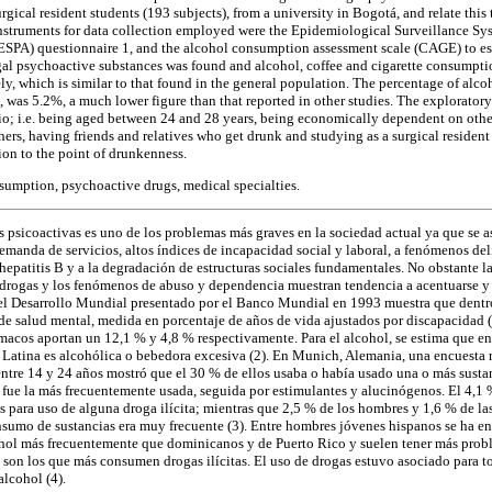
gical resident students (193 subjects), from a university in Bogotá, and relate this
nstruments for data collection employed were the Epidemiological Surveillance Sy
ESPA) questionnaire 1, and the alcohol consumption assessment scale (CAGE) to est
egal psychoactive substances was found and alcohol, coffee and cigarette consumpt
, which is similar to that found in the general population. The percentage of alcoh
 was 5.2%, a much lower figure than that reported in other studies. The exploratory
tio; i.e. being aged between 24 and 28 years, being economically dependent on othe
ers, having friends and relatives who get drunk and studying as a surgical resident 
ion to the point of drunkenness.
sumption, psychoactive drugs, medical specialties.
s psicoactivas es uno de los problemas más graves en la sociedad actual ya que se as
manda de servicios, altos índices de incapacidad social y laboral, a fenómenos del
epatitis B y a la degradación de estructuras sociales fundamentales. No obstante l
rogas y los fenómenos de abuso y dependencia muestran tendencia a acentuarse y a
el Desarrollo Mundial presentado por el Banco Mundial en 1993 muestra que dentro
de salud mental, medida en porcentaje de años de vida ajustados por discapacidad 
macos aportan un 12,1 % y 4,8 % respectivamente. Para el alcohol, se estima que ent
Latina es alcohólica o bebedora excesiva (2). En Munich, Alemania, una encuesta r
ntre 14 y 24 años mostró que el 30 % de ellos usaba o había usado una o más sustan
 fue la más frecuentemente usada, seguida por estimulantes y alucinógenos. El 4,1
s para uso de alguna droga ilícita; mientras que 2,5 % de los hombres y 1,6 % de la
sumo de sustancias era muy frecuente (3). Entre hombres jóvenes hispanos se ha e
l más frecuentemente que dominicanos y de Puerto Rico y suelen tener más probl
 son los que más consumen drogas ilícitas. El uso de drogas estuvo asociado para 
alcohol (4).