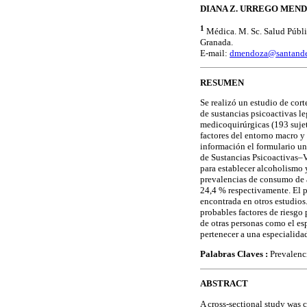
DIANA Z. URREGO MEN
1
Médica. M. Sc. Salud Públi
Granada.
E-mail:
dmendoza@santande
RESUMEN
Se realizó un estudio de cort
de sustancias psicoactivas le
medicoquirúrgicas (193 sujet
factores del entorno macro y 
información el formulario u
de Sustancias Psicoactivas–
para establecer alcoholismo 
prevalencias de consumo de a
24,4 % respectivamente. El p
encontrada en otros estudios.
probables factores de riesgo
de otras personas como el es
pertenecer a una especialida
Palabras Claves :
Prevalenci
ABSTRACT
A cross-sectional study was 