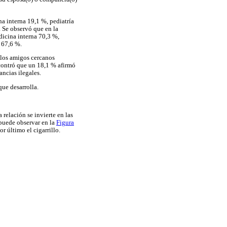
a interna 19,1 %, pediatría
. Se observó que en la
dicina interna 70,3 %,
 67,6 %.
 los amigos cercanos
ncontró que un 18,1 % afirmó
ncias ilegales.
ue desarrolla.
relación se invierte en las
puede observar en la
Figura
r último el cigarrillo.