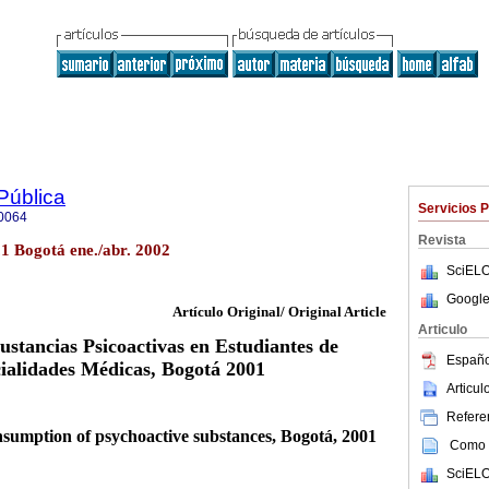
Pública
Servicios 
0064
Revista
.1 Bogotá ene./abr. 2002
SciELO
Google
Artículo Original/ Original Article
Articulo
stancias Psicoactivas en Estudiantes de
Españo
ialidades Médicas, Bogotá 2001
Articu
Referen
nsumption of psychoactive substances, Bogotá, 2001
Como c
SciELO