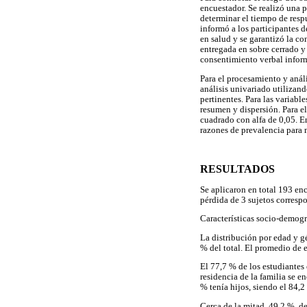
encuestador. Se realizó una 
determinar el tiempo de respu
informó a los participantes 
en salud y se garantizó la c
entregada en sobre cerrado y 
consentimiento verbal inform
Para el procesamiento y anál
análisis univariado utilizan
pertinentes. Para las variabl
resumen y dispersión. Para el
cuadrado con alfa de 0,05. En
razones de prevalencia para 
RESULTADOS
Se aplicaron en total 193 en
pérdida de 3 sujetos corresp
Características socio-demogr
La distribución por edad y g
% del total. El promedio de 
El 77,7 % de los estudiantes 
residencia de la familia se e
% tenía hijos, siendo el 84,
Cerca de la mitad, 49,2 %, 