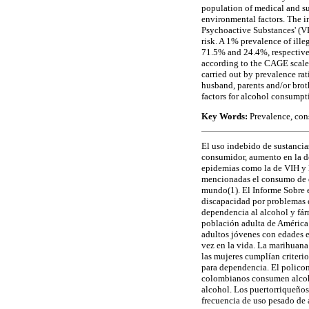
population of medical and sur
environmental factors. The i
Psychoactive Substances' (V
risk. A 1% prevalence of ill
71.5% and 24.4%, respectively
according to the CAGE scale,
carried out by prevalence ra
husband, parents and/or broth
factors for alcohol consumpt
Key Words:
Prevalence, con
El uso indebido de sustancia
consumidor, aumento en la de
epidemias como la de VIH y h
mencionadas el consumo de d
mundo(1). El Informe Sobre 
discapacidad por problemas 
dependencia al alcohol y fár
población adulta de América 
adultos jóvenes con edades e
vez en la vida. La marihuana
las mujeres cumplían criterio
para dependencia. El policon
colombianos consumen alcoho
alcohol. Los puertorriqueños
frecuencia de uso pesado de 