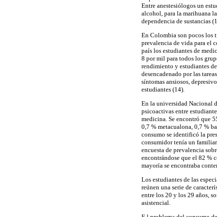
Entre anestesiólogos un estu
alcohol, para la marihuana la
dependencia de sustancias (1
En Colombia son pocos los tr
prevalencia de vida para el 
país los estudiantes de medi
8 por mil para todos los grup
rendimiento y estudiantes de
desencadenado por las tareas 
síntomas ansiosos, depresivo
estudiantes (14).
En la universidad Nacional d
psicoactivas entre estudiante
medicina. Se encontró que 5
0,7 % metacualona, 0,7 % baz
consumo se identificó la pre
consumidor tenía un familia
encuesta de prevalencia sobr
encontrándose que el 82 % co
mayoría se encontraba conten
Los estudiantes de las espec
reúnen una serie de caracter
entre los 20 y los 29 años, s
asistencial.
E l problema del consumo de 