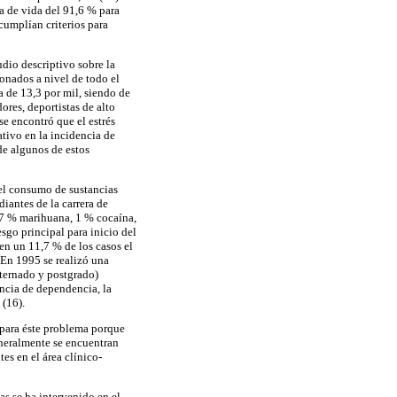
a de vida del 91,6 % para
cumplían criterios para
dio descriptivo sobre la
onados a nivel de todo el
a de 13,3 por mil, siendo de
ores, deportistas de alto
e encontró que el estrés
ativo en la incidencia de
de algunos de estos
 el consumo de sustancias
diantes de la carrera de
,7 % marihuana, 1 % cocaína,
sgo principal para inicio del
en un 11,7 % de los casos el
En 1995 se realizó una
nternado y postgrado)
ncia de dependencia, la
 (16).
 para éste problema porque
eneralmente se encuentran
es en el área clínico-
as se ha intervenido en el