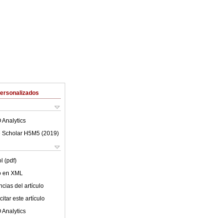
Personalizados
 Analytics
 Scholar H5M5 (
2019
)
l (pdf)
lo en XML
cias del artículo
itar este artículo
 Analytics