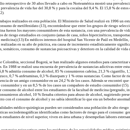
dio retrospectivo de 30 años llevado a cabo en Norteamérica mostró una prevalenci
 prevalencia de vida fue del 30,8 % y para la cocaína del 9,4 %. El 15,8 % de estos 
2).
abajos realizados en esta población. El Ministerio de Salud realizó en 1996 un estu
consumo de metilfenidato (13), encontrándose que entre los grupos de riesgo selecci
cina fueron los mayores consumidores de esta sustancia, con una prevalencia de vid
os de riesgo estudiados en conjunto (amas de casa, niños hipercinéticos, transportad
 medicina) (13) En médicos internos del hospital San Vicente de Paúl en Medellín, s
realizadas en su año de práctica, era causa de incremento estadísticamente signific
s, somáticos, consumo de sustancias psicoactivas y deterioro en la calidad de vida 
e Colombia, seccional Bogotá, se han realizado algunos estudios para caracterizar
s. En 1988 se realizó una encuesta de prevalencia de sustancias adictivas entre estu
5,8 % admitía consumo de alcohol, 85 % consumieron cafeína, 21,3 % cigarrillo, 1
uco, 0,7 % anfetaminas, 0,3 % diazepam y 1 % otras sustancias. Como factor de rie
sencia de un amigo consumidor en un 24,2 % de los casos. Además se encontró que 
r consumidor y en un 8,5 % de los casos un compañero de estudio consumidor (15). 
e consumo de alcohol entre los estudiantes de la facultad de medicina (pregrado, i
nsumieron alcohol, 10 % llenaba criterios para abuso de alcohol, sugiriendo prese
to con el consumo de alcohol y no sabía identificar lo que era un bebedor anormal
ialidades médico-quirúrgicas pueden ser considerados una población de alto riesgo
ísticas sociodemográficas identificadas como factores de riesgo para el consumo: g
on estudiantes de nivel superior, viven en área urbana y desempeñan labores estresant
sustancias psicoactivas entre los residentes de las especialidades médico-quirúrgic