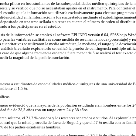
prueba piloto en los estudiantes de las subespecialidades médico-quirúrgicas de la 
esta y se verificó que no se necesitaban ajustes en el instrumento. Para controlar e
del estudio que la información se utilizaría exclusivamente para efectuar programa
onfidencialidad en la información a los encuestados mediante el autodiligenciamie
depositado en una urna sellada sin tener en cuenta el número de orden al distribuir l
ado a los participantes en el estudio.
isis de la información se empleó el software EPI-INFO versión 6.04, SPSS bajo Win
do para las variables cualitativas como medida de resumen la moda (porcentaje) y rea
es cuantitativas se utilizaron la media aritmética, la mediana, el rango y la desvia
 análisis bivariado exploratorio se realizó la prueba de contingencia múltiple utili
 caso de que alguna frecuencia esperada fuera menor de 5 se realizó el test exacto d
medir la magnitud de la posible asociación.
cuestas a estudiantes de especialidades médico-quirúrgicas de una universidad de B
ondiente al 1,5 %.
áficas
énero evidenció que la mayoría de la población estudiada eran hombres entre los 2
edad fue de 28,3 años con un rango entre 24 y 38 años.
eran solteros, el 21,2 % casados y los restantes separados o viudos. Al explorar la p
ncontró que la mitad procedía de fuera de Bogotá y que el 57 % residía con su famil
2 % de los padres estudiantes hombres.
dependían económicamente de sus padres o hermanos, el 39,4 % de ellos mismos, de