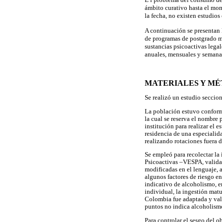
ámbito curativo hasta el mom
la fecha, no existen estudio
A continuación se presentan 
de programas de postgrado m
sustancias psicoactivas legal
anuales, mensuales y semanal
MATERIALES Y M
Se realizó un estudio seccio
La población estuvo conforma
la cual se reserva el nombre
institución para realizar el 
residencia de una especialid
realizando rotaciones fuera d
Se empleó para recolectar la
Psicoactivas –VESPA, valida
modificadas en el lenguaje, 
algunos factores de riesgo e
indicativo de alcoholismo, en
individual, la ingestión matu
Colombia fue adaptada y vali
puntos no indica alcoholismo
Para controlar el sesgo del o