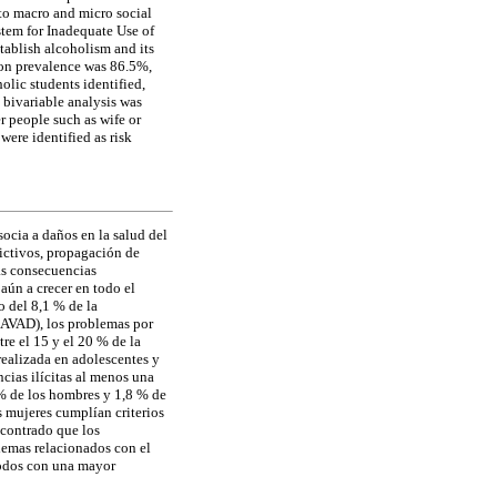
 to macro and micro social
stem for Inadequate Use of
ablish alcoholism and its
ion prevalence was 86.5%,
olic students identified,
 bivariable analysis was
r people such as wife or
were identified as risk
ocia a daños en la salud del
ictivos, propagación de
as consecuencias
ún a crecer en todo el
 del 8,1 % de la
(AVAD), los problemas por
re el 15 y el 20 % de la
ealizada en adolescentes y
cias ilícitas al menos una
 % de los hombres y 1,8 % de
s mujeres cumplían criterios
ncontrado que los
emas relacionados con el
todos con una mayor