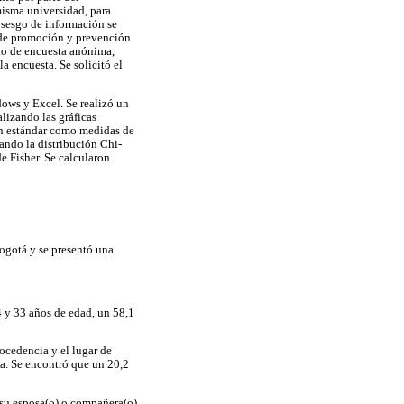
misma universidad, para
l sesgo de información se
s de promoción y prevención
nto de encuesta anónima,
a encuesta. Se solicitó el
dows y Excel. Se realizó un
lizando las gráficas
ción estándar como medidas de
zando la distribución Chi-
e Fisher. Se calcularon
ogotá y se presentó una
4 y 33 años de edad, un 58,1
rocedencia y el lugar de
ia. Se encontró que un 20,2
 su esposa(o) o compañera(o)