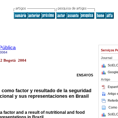
Pública
Serviços P
-0064
Journal
n.2 Bogotá 2004
SciELO
Google
ENSAYOS
Artigo
Espanh
l como factor y resultado de la seguridad
Artigo
icional y sus representaciones en Brasil
Referên
Como c
 a factor and a result of nutritional and food
SciELO
presentations in Brazil