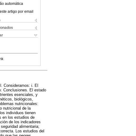
ão automática
este artigo por email
s
cionados
ar
nk
l. Consideramos: i. El
iv. Conclusiones. El estado
trientes esenciales, y
éticos, biológicos,
oblemas nutricionales:
 nutricional de la
los individuos tienen
s en los estudios de
ación de los indicadores
 seguridad alimentaria;
correcta. Los estudios del
ndo que las peores