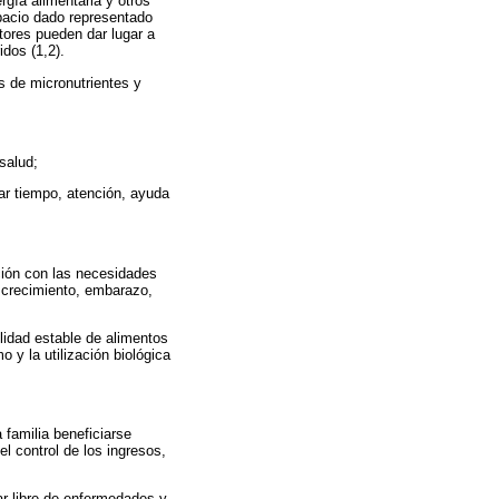
rgía alimentaria y otros
pacio dado representado
tores pueden dar lugar a
idos (1,2).
s de micronutrientes y
 salud;
ar tiempo, atención, ayuda
ción con las necesidades
, crecimiento, embarazo,
ilidad estable de alimentos
 y la utilización biológica
 familia beneficiarse
l control de los ingresos,
ar libre de enfermedades y