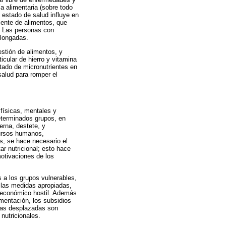
ía alimentaria (sobre todo
l estado de salud influye en
ciente de alimentos, que
n. Las personas con
olongadas.
estión de alimentos, y
cular de hierro y vitamina
stado de micronutrientes en
salud para romper el
 físicas, mentales y
eterminados grupos, en
erna, destete, y
cursos humanos,
s, se hace necesario el
ar nutricional; esto hace
motivaciones de los
 a los grupos vulnerables,
r las medidas apropiadas,
 económico hostil. Además
mentación, los subsidios
onas desplazadas son
nutricionales.