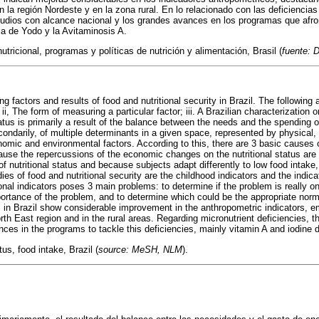
la región Nordeste y en la zona rural. En lo relacionado con las deficiencias
udios con alcance nacional y los grandes avances en los programas que afron
ia de Yodo y la Avitaminosis A.
tricional, programas y políticas de nutrición y alimentación, Brasil (
fuente:
 factors and results of food and nutritional security in Brazil. The following 
i, The form of measuring a particular factor; iii. A Brazilian characterization o
atus is primarily a result of the balance between the needs and the spending 
condarily, of multiple determinants in a given space, represented by physical, 
omic and environmental factors. According to this, there are 3 basic causes of
ause the repercussions of the economic changes on the nutritional status are
 of nutritional status and because subjects adapt differently to low food intak
udies of food and nutritional security are the childhood indicators and the indicat
tional indicators poses 3 main problems: to determine if the problem is really on
portance of the problem, and to determine which could be the appropriate norm
us in Brazil show considerable improvement in the anthropometric indicators, 
orth East region and in the rural areas. Regarding micronutrient deficiencies, 
ces in the programs to tackle this deficiencies, mainly vitamin A and iodine d
tus, food intake, Brazil (
source: MeSH, NLM
).