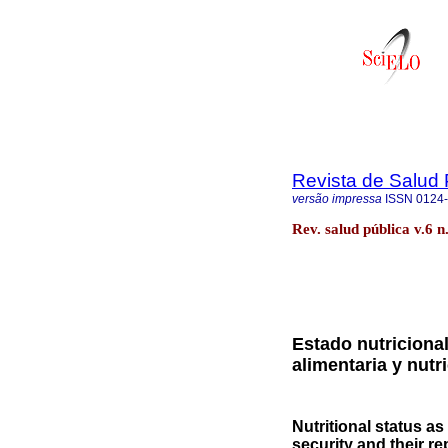
Revista de Salud 
versão impressa
ISSN
0124
Rev. salud pública v.6 
Estado nutriciona
alimentaria y nutr
Nutritional status as
security and their re