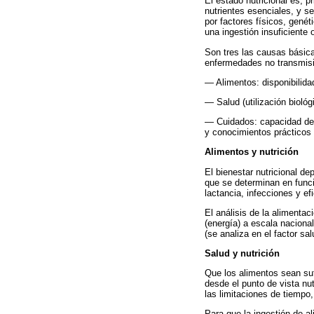
El estado nutricional es, p
nutrientes esenciales, y s
por factores físicos, gené
una ingestión insuficiente 
Son tres las causas básica
enfermedades no transmisib
— Alimentos: disponibilid
— Salud (utilización biológ
— Cuidados: capacidad de l
y conocimientos prácticos 
Alimentos y nutrición
El bienestar nutricional d
que se determinan en funci
lactancia, infecciones y efi
El análisis de la alimentac
(energía) a escala nacional
(se analiza en el factor sa
Salud y nutrición
Que los alimentos sean suf
desde el punto de vista nu
las limitaciones de tiempo,
Para que la ingestión de a