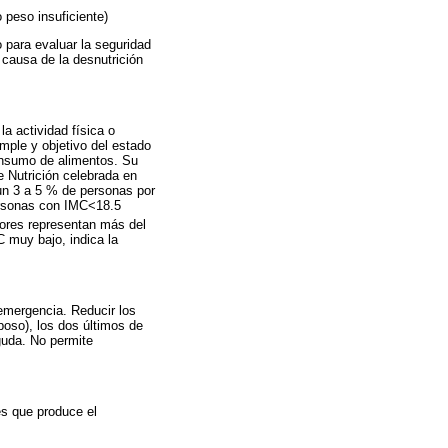
 peso insuficiente)
 para evaluar la seguridad
 causa de la desnutrición
a actividad física o
mple y objetivo del estado
consumo de alimentos. Su
 Nutrición celebrada en
un 3 a 5 % de personas por
personas con IMC<18.5
lores representan más del
C muy bajo, indica la
 emergencia. Reducir los
poso), los dos últimos de
guda. No permite
es que produce el