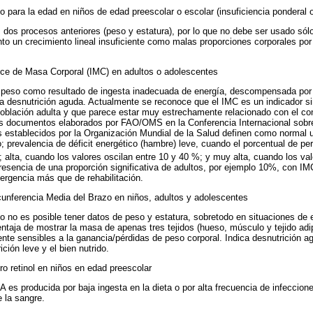
 para la edad en niños de edad preescolar o escolar (insuficiencia ponderal o
 dos procesos anteriores (peso y estatura), por lo que no debe ser usado sólo
nto un crecimiento lineal insuficiente como malas proporciones corporales por
ice de Masa Corporal (IMC) en adultos o adolescentes
 peso como resultado de ingesta inadecuada de energía, descompensada por l
a desnutrición aguda. Actualmente se reconoce que el IMC es un indicador si
 población adulta y que parece estar muy estrechamente relacionado con el 
los documentos elaborados por FAO/OMS en la Conferencia Internacional sobre
establecidos por la Organización Mundial de la Salud definen como normal 
do; prevalencia de déficit energético (hambre) leve, cuando el porcentual de 
; alta, cuando los valores oscilan entre 10 y 40 %; y muy alta, cuando los va
resencia de una proporción significativa de adultos, por ejemplo 10%, con IM
rgencia más que de rehabilitación.
cunferencia Media del Brazo en niños, adultos y adolescentes
do no es posible tener datos de peso y estatura, sobretodo en situaciones de
ventaja de mostrar la masa de apenas tres tejidos (hueso, músculo y tejido adi
ente sensibles a la ganancia/pérdidas de peso corporal. Indica desnutrición a
ición leve y el bien nutrido.
o retinol en niños en edad preescolar
A es producida por baja ingesta en la dieta o por alta frecuencia de infeccion
 la sangre.