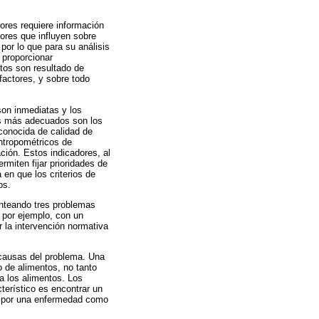
ores requiere información
tores que influyen sobre
, por lo que para su análisis
 proporcionar
tos son resultado de
factores, y sobre todo
son inmediatas y los
les más adecuados son los
econocida de calidad de
antropométricos de
ción. Estos indicadores, al
rmiten fijar prioridades de
 en que los criterios de
os.
lanteando tres problemas
 por ejemplo, con un
r la intervención normativa
 causas del problema. Una
 de alimentos, no tanto
a los alimentos. Los
terístico es encontrar un
o por una enfermedad como