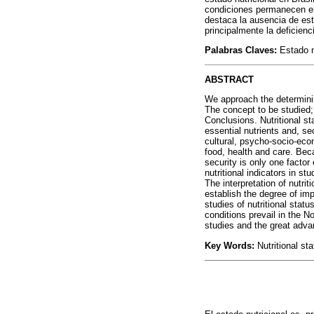
condiciones permanecen en 
destaca la ausencia de est
principalmente la deficienc
Palabras Claves:
Estado nu
ABSTRACT
We approach the determining
The concept to be studied; i
Conclusions. Nutritional st
essential nutrients and, se
cultural, psycho-socio-econ
food, health and care. Bec
security is only one factor
nutritional indicators in st
The interpretation of nutri
establish the degree of im
studies of nutritional stat
conditions prevail in the N
studies and the great advan
Key Words:
Nutritional sta