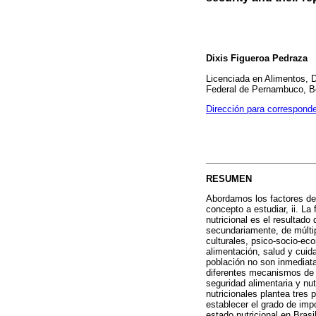
Dixis
Figueroa Pedraza
Licenciada en Alimentos, D
Federal de Pernambuco, 
Dirección para correspond
RESUMEN
Abordamos los factores det
concepto a estudiar, ii. La
nutricional es el resultado
secundariamente, de múltip
culturales, psico-socio-ec
alimentación, salud y cuid
población no son inmediatas
diferentes mecanismos de a
seguridad alimentaria y nut
nutricionales plantea tres
establecer el grado de impo
estado nutricional en Bras