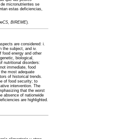
 de micronutrientes se
tan estas deficiencias,
 DeCS, BIREME
).
aspects are considered: i.
n the subject, and iv.
of food energy and other
genetic, biological,
 nutritional disorders:
 not immediate, food
e, the most adequate
ors of historical trends.
e of food security; to
ative intervention. The
emphasizing that the worst
the absence of nationwide
eficiencies are highlighted.