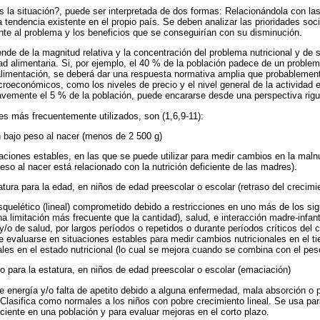
 la situación?, puede ser interpretada de dos formas: Relacionándola con las
a tendencia existente en el propio país. Se deben analizar las prioridades soci
te al problema y los beneficios que se conseguirían con su disminución.
nde de la magnitud relativa y la concentración del problema nutricional y de s
d alimentaria. Si, por ejemplo, el 40 % de la población padece de un problema
limentación, se deberá dar una respuesta normativa amplia que probablemente
roeconómicos, como los niveles de precio y el nivel general de la actividad 
vemente el 5 % de la población, puede encararse desde una perspectiva rigu
les más frecuentemente utilizados, son (1,6,9-11):
 bajo peso al nacer (menos de 2 500 g)
tuaciones estables, en las que se puede utilizar para medir cambios en la maln
eso al nacer está relacionado con la nutrición deficiente de las madres).
tura para la edad, en niños de edad preescolar o escolar (retraso del crecim
squelético (lineal) comprometido debido a restricciones en uno más de los sigu
una limitación más frecuente que la cantidad), salud, e interacción madre-infa
y/o de salud, por largos períodos o repetidos o durante períodos críticos del 
e evaluarse en situaciones estables para medir cambios nutricionales en el t
ales en el estado nutricional (lo cual se mejora cuando se combina con el pes
 para la estatura, en niños de edad preescolar o escolar (emaciación)
de energía y/o falta de apetito debido a alguna enfermedad, mala absorción o p
 Clasifica como normales a los niños con pobre crecimiento lineal. Se usa para
iciente en una población y para evaluar mejoras en el corto plazo.