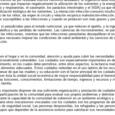
ciones que impactan negativamente la utilización de los nutrientes y la energ
 y respiratorias, el sarampión, los parásitos intestinales y el SIDA) ya que e
tilización biológica de los nutrientes. La interacción infección-consumo insufi
o de los niños, da origen al círculo y relación reciproca malnutrición-infecció
ás susceptibles a las infecciones y cuando se producen son más graves y pr
sí perjudiciales para el estado nutricional, ya que reducen el apetito, y la ing
lica y las perdidas de nutrientes. Las carencias de micronutrientes, en parti
 las infecciones, mientras que las infecciones parasitarias desequilibran el e
hace necesario mejorar las condiciones de salud ambiental y los servicios de 
cción.
 en el hogar y en la comunidad, atención y ayuda para cubrir las necesidades
tricionalmente vulnerables. Los cuidados son especialmente importantes en d
cimiento, en los cuales debe permitirse, entre otros aspectos, la lactancia mat
 de alimentos adecuados. Estos cuidados redundan en el uso óptimo de los re
esar de que las madres y su educación son el factor principal de los cuidado
 ser ésta la unidad social económica de mayor responsabilidad para el bienest
las funciones, conocimientos, limitaciones de tiempo, ingresos y recursos y 
 familia.
s importante disponer de una suficiente organización y prestación de cuidados
 participación de la comunidad para evaluar sus propios problemas y delimita
ante la capacidad de la comunidad de sobrevivir en un ambiente ecológico y
taria otros mecanismos vinculados con los cuidados son los programas de ali
s de seguridad social. Las personas desposeídas, los refugiados y las pers
rupos que dependen de la asistencia exterior para satisfacer sus necesidades 