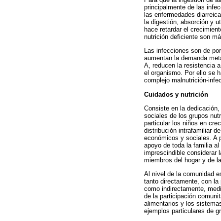
principalmente de las infec
las enfermedades diarreicas
la digestión, absorción y u
hace retardar el crecimient
nutrición deficiente son m
Las infecciones son de por 
aumentan la demanda metabó
A, reducen la resistencia a
el organismo. Por ello se 
complejo malnutrición-infe
Cuidados y nutrición
Consiste en la dedicación,
sociales de los grupos nu
particular los niños en cre
distribución intrafamiliar
económicos y sociales. A p
apoyo de toda la familia al
imprescindible considerar 
miembros del hogar y de la
Al nivel de la comunidad e
tanto directamente, con la
como indirectamente, medi
de la participación comuni
alimentarios y los sistema
ejemplos particulares de g