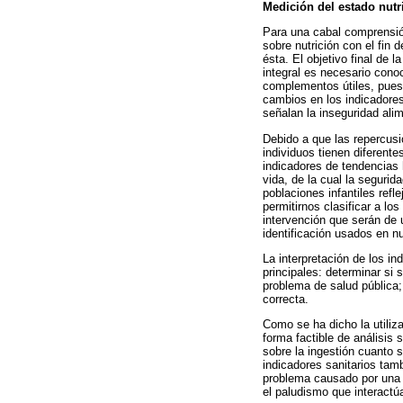
Medición del estado nutri
Para una cabal comprensión
sobre nutrición con el fin 
ésta. El objetivo final de l
integral es necesario cono
complementos útiles, pues
cambios en los indicadores
señalan la inseguridad alim
Debido a que las repercusi
individuos tienen diferent
indicadores de tendencias 
vida, de la cual la segurid
poblaciones infantiles ref
permitirnos clasificar a lo
intervención que serán de u
identificación usados en nu
La interpretación de los i
principales: determinar si
problema de salud pública;
correcta.
Como se ha dicho la utiliz
forma factible de análisis
sobre la ingestión cuanto 
indicadores sanitarios tam
problema causado por una 
el paludismo que interactú