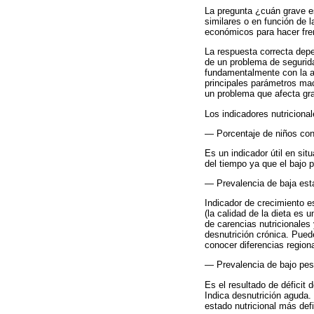
La pregunta ¿cuán grave es
similares o en función de l
económicos para hacer fren
La respuesta correcta depe
de un problema de segurida
fundamentalmente con la a
principales parámetros mac
un problema que afecta gra
Los indicadores nutriciona
— Porcentaje de niños con
Es un indicador útil en si
del tiempo ya que el bajo p
— Prevalencia de baja esta
Indicador de crecimiento e
(la calidad de la dieta es 
de carencias nutricionales 
desnutrición crónica. Pued
conocer diferencias region
— Prevalencia de bajo peso
Es el resultado de déficit 
Indica desnutrición aguda.
estado nutricional más def