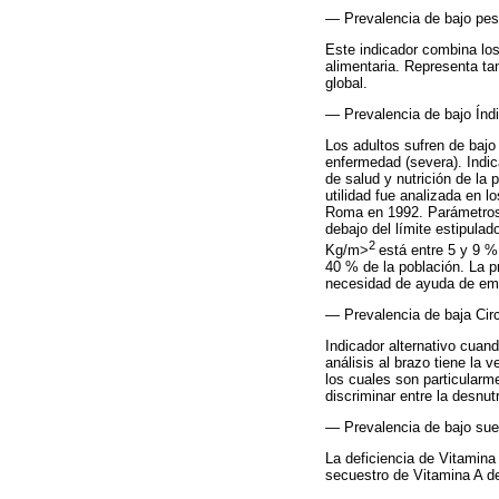
— Prevalencia de bajo peso
Este indicador combina los
alimentaria. Representa ta
global.
— Prevalencia de bajo Índ
Los adultos sufren de bajo
enfermedad (severa). Indic
de salud y nutrición de la
utilidad fue analizada en 
Roma en 1992. Parámetros 
debajo del límite estipula
2
Kg/m>
está entre 5 y 9 %
40 % de la población. La p
necesidad de ayuda de eme
— Prevalencia de baja Cir
Indicador alternativo cuan
análisis al brazo tiene la 
los cuales son particularm
discriminar entre la desnutr
— Prevalencia de bajo suer
La deficiencia de Vitamina 
secuestro de Vitamina A de