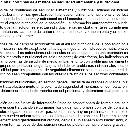
cional con fines de estudios en seguridad alimentaria y nutricional
 de los problemas de seguridad alimentaria y nutricional, además de indicad
de elaborar informes que abarquen la situación alimentario-nutricional y los fac
a seguridad alimentaria y nutricional es el bienestar nutricional de la población
cer el estado nutricional de la población. La información antropométrica puede
to que la medición se efectúa individualmente; no obstante, tales complemen
 anteriores, así como del entorno, de la salubridad y saneamiento y de otros 
entaria ya existente.
ones de los cambios económicos en el estado nutricional de la población no 
es mecanismos de adaptación a las bajas ingesta, los indicadores nutriciona
históricas. Los indicadores nutricionales en su conjunto son una expresión r
ad alimentaria y nutricional es solo una parte; de esta forma, los indicadores 
lejan problemas de salud y de medio ambiente junto con problemas de alimenta
s grupos de población según la gravedad de los problemas nutricionales, nos pe
tilidad para los programas de seguridad alimentaria y nutricional en la medida
trición sean compatibles con los criterios relativos a los sectores considerad
ndicadores nutricionales, en sentido general, necesita de grandes cuidados, p
 se trata efectivamente un problema de seguridad alimentaria, en comparación,
 determinar el grado de importancia del problema; y determinar cuál podría se
ación de una fuente de información única no proporcionará de forma clara las
 se encuentra cuando se comparan los datos nutricionales con los del consumo
sobre el gasto en alimentos, para determinar si hay un problema en el acceso 
bién pueden aclarar sobre las posibles causas del problema. Un ejemplo carac
enfermedad gastrointestinal crónica, debida a un saneamiento inadecuado, 
a con formas leves de desnutrición creando problemas nutricionales graves.