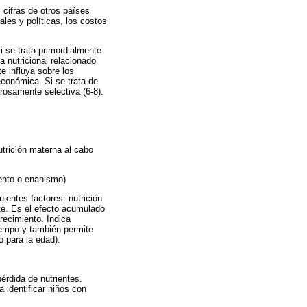
 cifras de otros países
ales y políticas, los costos
i se trata primordialmente
 nutricional relacionado
 influya sobre los
económica. Si se trata de
rosamente selectiva (6-8).
utrición materna al cabo
iento o enanismo)
ientes factores: nutrición
nte. Es el efecto acumulado
crecimiento. Indica
iempo y también permite
o para la edad).
érdida de nutrientes.
 identificar niños con