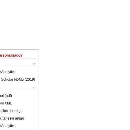
ersonalizados
 Analytics
 Scholar H5M5 (
2019
)
ol (pdf)
 em XML
cias do artigo
itar este artigo
 Analytics