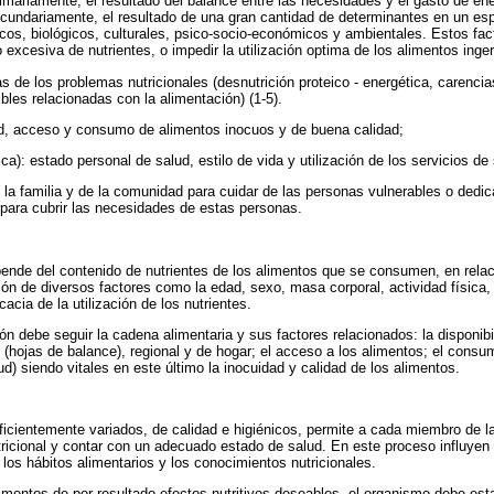
rimariamente, el resultado del balance entre las necesidades y el gasto de ene
ecundariamente, el resultado de una gran cantidad de determinantes en un es
ticos, biológicos, culturales, psico-socio-económicos y ambientales. Estos fac
o excesiva de nutrientes, o impedir la utilización optima de los alimentos inger
s de los problemas nutricionales (desnutrición proteico - energética, carencia
les relacionadas con la alimentación) (1-5).
ad, acceso y consumo de alimentos inocuos y de buena calidad;
ica): estado personal de salud, estilo de vida y utilización de los servicios de
a familia y de la comunidad para cuidar de las personas vulnerables o dedic
para cubrir las necesidades de estas personas.
epende del contenido de nutrientes de los alimentos que se consumen, en rela
ón de diversos factores como la edad, sexo, masa corporal, actividad física
cacia de la utilización de los nutrientes.
ión debe seguir la cadena alimentaria y sus factores relacionados: la disponib
 (hojas de balance), regional y de hogar; el acceso a los alimentos; el consumo
lud) siendo vitales en este último la inocuidad y calidad de los alimentos.
icientemente variados, de calidad e higiénicos, permite a cada miembro de la
tricional y contar con un adecuado estado de salud. En este proceso influyen e
 los hábitos alimentarios y los conocimientos nutricionales.
limentos de por resultado efectos nutritivos deseables, el organismo debe est