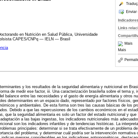
Traduç
Enviar 
Indicadore
Links rela
octorando en Nutrición en Salud Pública, Universidade
Compartilh
Bolsista CAPES/CNPq — IELN — Brasil
Mais
encia
Mais
Permali
erminantes y los resultados de la seguridad alimentaria y nutricional en Brasi
 forma de medir ese factor, iii. Una caracterización brasileña sobre el tema y, 
 del balance entre las necesidades y el gasto de energía alimentaria y otros nu
les determinantes en un espacio dado, representado por factores físicos, gen
onómicos y ambientales. De esta forma son tres las causas básicas de los pr
ados. Debido a que las repercusiones de los cambios económicos en el estado
, que la seguridad alimentaria es solo un factor del estado nutricional y que 
daptación a las bajas ingestas, los indicadores nutricionales más adecuado
ricional son los indicadores infantiles y de tendencias históricas. La interpret
 problemas principales: determinar si se trata efectivamente de un problema de
rtancia del problema; y determinar cuál podría ser la intervención normativa 
il indican mejoras considerables en los indicadores antropométricos, destaca