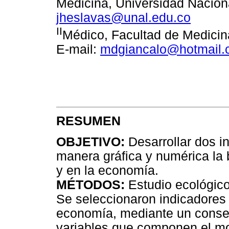
Medicina, Universidad Nacion
jheslavas@unal.edu.co
II
Médico, Facultad de Medicin
E-mail:
mdgiancalo@hotmail
RESUMEN
OBJETIVO:
Desarrollar dos i
manera gráfica y numérica la 
y en la economía.
MÉTODOS:
Estudio ecológico
Se seleccionaron indicadores 
economía, mediante un consen
variables que componen el mod