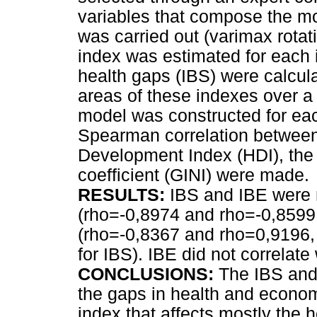
variables that compose the mo
was carried out (varimax rotat
index was estimated for each 
health gaps (IBS) were calcula
areas of these indexes over a
model was constructed for eac
Spearman correlation betwee
Development Index (HDI), the 
coefficient (GINI) were made.
RESULTS:
IBS and IBE were n
(rho=-0,8974 and rho=-0,8599,
(rho=-0,8367 and rho=0,9196,
for IBS). IBE did not correlate
CONCLUSIONS:
The IBS and
the gaps in health and econom
index that affects mostly the