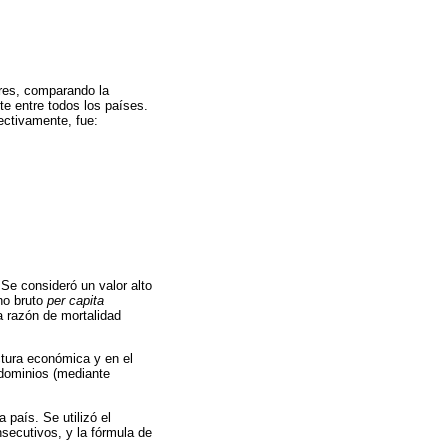
ores, comparando la
te entre todos los países.
pectivamente, fue:
 Se consideró un valor alto
rno bruto
per
capita
la razón de mortalidad
uctura económica y en el
y dominios (mediante
 país. Se utilizó el
nsecutivos, y la fórmula de