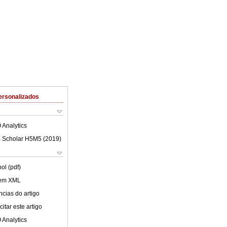
ersonalizados
 Analytics
 Scholar H5M5 (
2019
)
ol (pdf)
 em XML
cias do artigo
itar este artigo
 Analytics