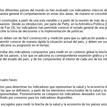
los diferentes países del mundo se han evaluado con indicadores clásicos de 
anera general el comportamiento en estas dos áreas, de manera no consolid
construidos a partir de una sola variable o a partir de la reunión de más de 
stos. Desde su introducción, por parte de Petty, en la Aritmética Política (1)
o de Farr (3), los indicadores han permitido conocer el estado general de una
ilite la toma de decisiones o la implementación de políticas.
es deben ser de fácil construcción y medición para que su aplicación pueda s
rmitir conocer de manera rápida la situación actual del país, y deben ser su
aficarse su progresión en el tiempo.
rrollar dos indicadores compuestos para medir en un contexto global la brecha
e los países, a los que se adiciona su correspondiente expresión gráfica y 
l del estado del país, y de los componentes al interior de cada uno de los in
 cuatro fases:
os para determinar los indicadores que representan la salud y la economía de
las que se definieron, a partir de los elementos estructurales de la salud y l
epresentaban. Posteriormente se cotejaron los indicadores deseados con los 
finido por consenso para los indicadores disponibles.
 escogidos para medir la brecha de la salud y la economía de los países estu