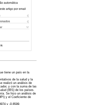
ão automática
este artigo por email
s
cionados
ar
nk
ue tiene un país en la
tativos de la salud y la
 realizó un análisis de
icador, y con la suma de las
salud (IBS) de los países.
ía. Se hizo un análisis de
PI) y el Coeficiente de
8974 y -0.8599,