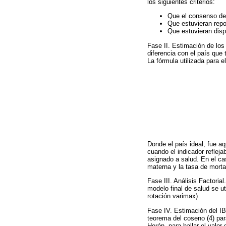
los siguientes criterios:
Que el consenso de 
Que estuvieran repo
Que estuvieran disp
Fase II. Estimación de los
diferencia con el país que
La fórmula utilizada para e
Donde el país ideal, fue a
cuando el indicador reflej
asignado a salud. En el cas
materna y la tasa de mort
Fase III. Análisis Factoria
modelo final de salud se ut
rotación varimax).
Fase IV. Estimación del IB
teorema del coseno (4) para
Herón, para hallar el valor