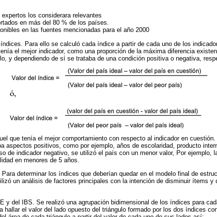
expertos los considerara relevantes
rtados en más del 80 % de los países.
onibles en las fuentes mencionadas para el año 2000
 índices. Para ello se calculó cada índice a partir de cada uno de los indicad
 tenía el mejor indicador, como una proporción de la máxima diferencia existen
llo, y dependiendo de sí se trataba de una condición positiva o negativa, res
quel que tenía el mejor comportamiento con respecto al indicador en cuestión.
aba aspectos positivos, como por ejemplo, años de escolaridad, producto inte
o de indicador negativo, se utilizó el país con un menor valor, Por ejemplo, 
alidad en menores de 5 años.
l. Para determinar los índices que deberían quedar en el modelo final de estr
ilizó un análisis de factores principales con la intención de disminuir ítems 
E y del IBS. Se realizó una agrupación bidimensional de los índices para cada
 hallar el valor del lado opuesto del triángulo formado por los dos índices co
 del área de cada triángulo a partir del valor de cada uno de sus lados así: