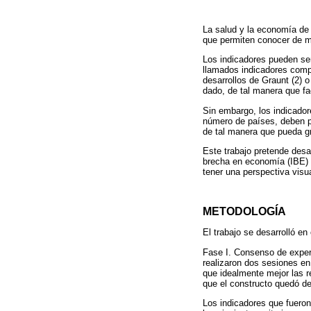
La salud y la economía de 
que permiten conocer de m
Los indicadores pueden ser 
llamados indicadores compue
desarrollos de Graunt (2) 
dado, de tal manera que fac
Sin embargo, los indicador
número de países, deben pe
de tal manera que pueda gr
Este trabajo pretende desa
brecha en economía (IBE) d
tener una perspectiva visua
METODOLOGÍA
El trabajo se desarrolló en
Fase I. Consenso de expert
realizaron dos sesiones en 
que idealmente mejor las r
que el constructo quedó de
Los indicadores que fueron