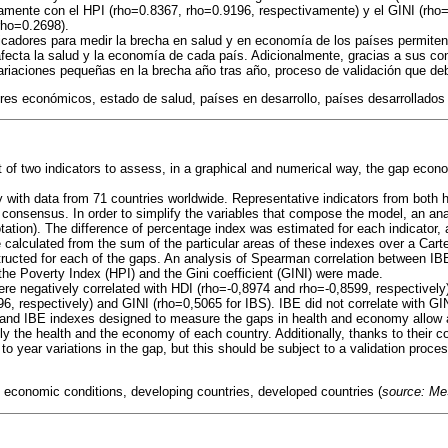
vamente con el HPI (rho=0.8367, rho=0.9196, respectivamente) y el GINI (rho
rho=0.2698).
icadores para medir la brecha en salud y en economía de los países permite
afecta la salud y la economía de cada país. Adicionalmente, gracias a sus con
ariaciones pequeñas en la brecha año tras año, proceso de validación que de
res económicos, estado de salud, países en desarrollo, países desarrollados 
f two indicators to assess, in a graphical and numerical way, the gap econ
y with data from 71 countries worldwide. Representative indicators from both
 consensus. In order to simplify the variables that compose the model, an ana
otation). The difference of percentage index was estimated for each indicator
 calculated from the sum of the particular areas of these indexes over a Cart
ructed for each of the gaps. An analysis of Spearman correlation between I
he Poverty Index (HPI) and the Gini coefficient (GINI) were made.
e negatively correlated with HDI (rho=-0,8974 and rho=-0,8599, respectively)
6, respectively) and GINI (rho=0,5065 for IBS). IBE did not correlate with GI
nd IBE indexes designed to measure the gaps in health and economy allow a
ly the health and the economy of each country. Additionally, thanks to their c
to year variations in the gap, but this should be subject to a validation proces
 economic conditions, developing countries, developed countries (
source: M