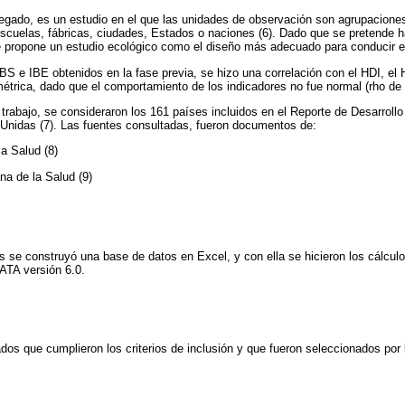
egado, es un estudio en el que las unidades de observación son agrupaciones
cuelas, fábricas, ciudades, Estados o naciones (6). Dado que se pretende hac
e propone un estudio ecológico como el diseño más adecuado para conducir e
BS e IBE obtenidos en la fase previa, se hizo una correlación con el HDI, el 
amétrica, dado que el comportamiento de los indicadores no fue normal (rho d
e trabajo, se consideraron los 161 países incluidos en el Reporte de Desarrol
Unidas (7). Las fuentes consultadas, fueron documentos de:
a Salud (8)
a de la Salud (9)
s se construyó una base de datos en Excel, y con ella se hicieron los cálcul
ATA versión 6.0.
dos que cumplieron los criterios de inclusión y que fueron seleccionados por