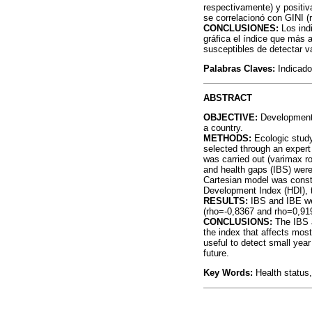
respectivamente) y positi
se correlacionó con GINI (
CONCLUSIONES:
Los ind
gráfica el índice que más 
susceptibles de detectar v
Palabras Claves:
Indicado
ABSTRACT
OBJECTIVE:
Development o
a country.
METHODS:
Ecologic stud
selected through an expert
was carried out (varimax r
and health gaps (IBS) were
Cartesian model was const
Development Index (HDI), t
RESULTS:
IBS and IBE wer
(rho=-0,8367 and rho=0,919
CONCLUSIONS:
The IBS a
the index that affects most
useful to detect small year 
future.
Key Words:
Health status,