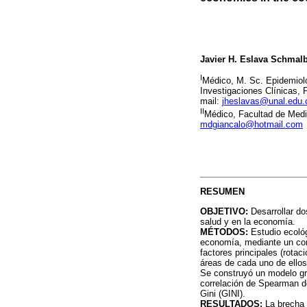
Javier H. Eslava Schmal
I
Médico, M. Sc. Epidemiolog
Investigaciones Clínicas, 
mail:
jheslavas@unal.edu.
II
Médico, Facultad de Medi
mdgiancalo@hotmail.com
RESUMEN
OBJETIVO:
Desarrollar do
salud y en la economía.
MÉTODOS:
Estudio ecológ
economía, mediante un cons
factores principales (rotac
áreas de cada uno de ellos
Se construyó un modelo grá
correlación de Spearman de
Gini (GINI).
RESULTADOS:
La brecha 