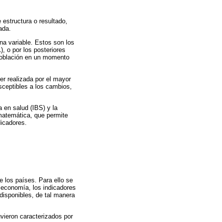
estructura o resultado,
ada.
una variable. Estos son los
, o por los posteriores
 población en un momento
er realizada por el mayor
sceptibles a los cambios,
 en salud (IBS) y la
matemática, que permite
dicadores.
 los países. Para ello se
a economía, los indicadores
disponibles, de tal manera
vieron caracterizados por