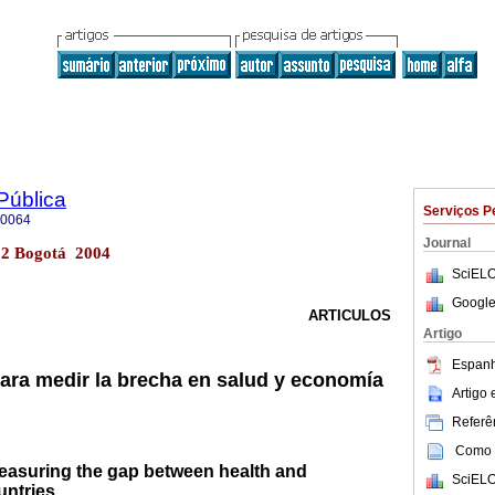
Pública
Serviços P
-0064
Journal
n.2 Bogotá 2004
SciELO
Google
ARTICULOS
Artigo
Espanh
ara medir la brecha en salud y economía
Artigo
Referên
Como c
measuring the gap between health and
SciELO
untries