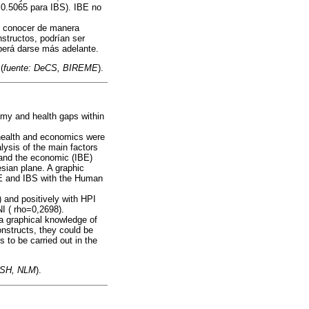
=0.5065 para IBS). IBE no
n conocer de manera
structos, podrían ser
berá darse más adelante.
(
fuente: DeCS, BIREME
).
omy and health gaps within
 health and economics were
lysis of the main factors
, and the economic (IBE)
esian plane. A graphic
BE and IBS with the Human
 and positively with HPI
NI ( rho=0,2698).
 graphical knowledge of
onstructs, they could be
s to be carried out in the
eSH, NLM
).