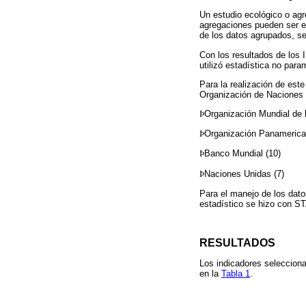
Un estudio ecológico o agr
agregaciones pueden ser es
de los datos agrupados, s
Con los resultados de los I
utilizó estadística no par
Para la realización de est
Organización de Naciones 
Þ
Organización Mundial de l
Þ
Organización Panamerican
Þ
Banco Mundial (10)
Þ
Naciones Unidas (7)
Para el manejo de los dato
estadístico se hizo con ST
RESULTADOS
Los indicadores selecciona
en la
Tabla 1
.