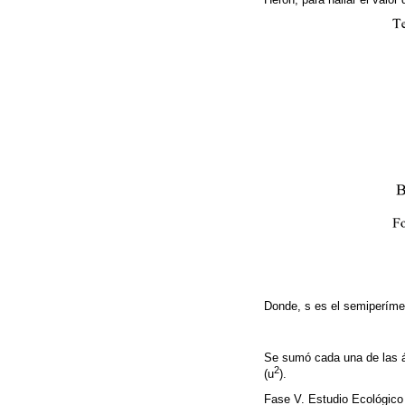
Donde, s es el semiperímet
Se sumó cada una de las ár
2
(u
).
Fase V. Estudio Ecológico