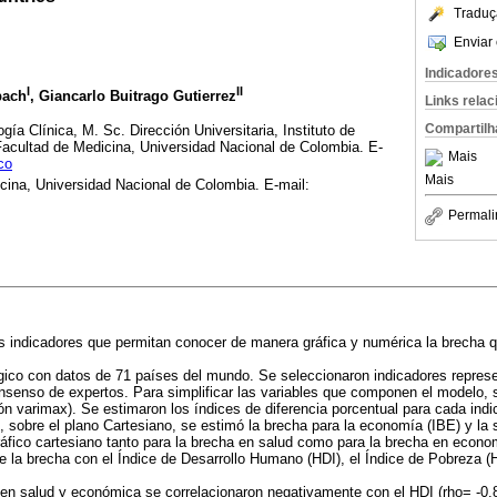
Traduç
Enviar 
Indicadore
I
II
bach
, Giancarlo Buitrago Gutierrez
Links rela
Compartilh
ía Clínica, M. Sc. Dirección Universitaria, Instituto de
Facultad de Medicina, Universidad Nacional de Colombia. E-
Mais
co
Mais
cina, Universidad Nacional de Colombia. E-mail:
Permali
s indicadores que permitan conocer de manera gráfica y numérica la brecha q
ico con datos de 71 países del mundo. Se seleccionaron indicadores represen
enso de expertos. Para simplificar las variables que componen el modelo, se
ión varimax). Se estimaron los índices de diferencia porcentual para cada ind
, sobre el plano Cartesiano, se estimó la brecha para la economía (IBE) y la 
fico cartesiano tanto para la brecha en salud como para la brecha en econom
 la brecha con el Índice de Desarrollo Humano (HDI), el Índice de Pobreza (H
en salud y económica se correlacionaron negativamente con el HDI (rho= -0.