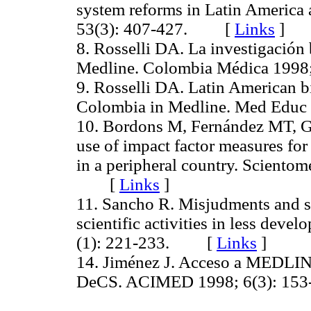
system reforms in Latin America 
53(3): 407-427. [
Links
]
8. Rosselli DA. La investigación
Medline. Colombia Médica 19
9. Rosselli DA. Latin American bi
Colombia in Medline. Med Edu
10. Bordons M, Fernández MT, Gó
use of impact factor measures for
in a peripheral country. Scientom
[
Links
]
11. Sancho R. Misjudments and s
scientific activities in less deve
(1): 221-233. [
Links
]
14. Jiménez J. Acceso a MEDLI
DeCS. ACIMED 1998; 6(3): 153