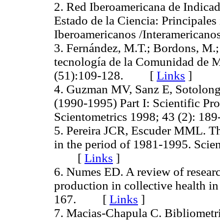
2. Red Iberoamericana de Indica
Estado de la Ciencia: Principales
Iberoamericanos /Interamerica
3. Fernández, M.T.; Bordons, M.;
tecnología de la Comunidad de 
(51):109-128. [
Links
]
4. Guzman MV, Sanz E, Sotolongo
(1990-1995) Part I: Scientific Pr
Scientometrics 1998; 43 (2): 
5. Pereira JCR, Escuder MML. The
in the period of 1981-1995. Scie
[
Links
]
6. Numes ED. A review of researc
production in collective health i
167. [
Links
]
7. Macias-Chapula C. Bibliometri