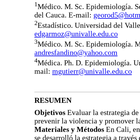
1
Médico. M. Sc. Epidemiología. Se
del Cauca. E-mail:
georod5@hotm
2
Estadístico. Universidad del Valle
edgarmoz@univalle.edu.co
3
Médico. M. Sc. Epidemiología. Mi
andresfandino@yahoo.com
4
Médica. Ph. D. Epidemiología. Uni
mail:
mgutierr@univalle.edu.co
RESUMEN
Objetivos
Evaluar la estrategia 
prevenir la violencia y promover l
Materiales y Métodos
En Cali, en
se desarrolló la estrategia a trav