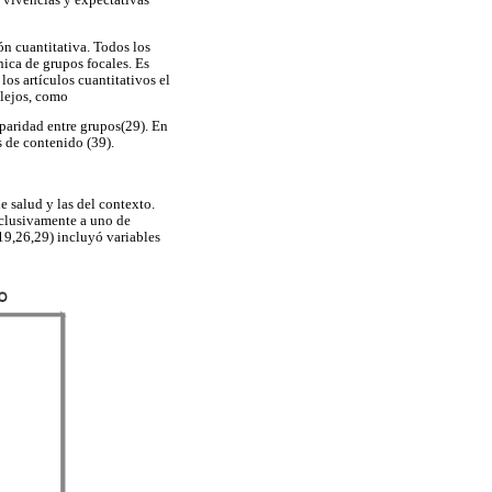
as vivencias y expectativas
ón cuantitativa. Todos los
cnica de grupos focales. Es
los artículos cuantitativos el
plejos, como
sparidad entre grupos(29). En
s de contenido (39).
de salud y las del contexto.
xclusivamente a uno de
,19,26,29) incluyó variables