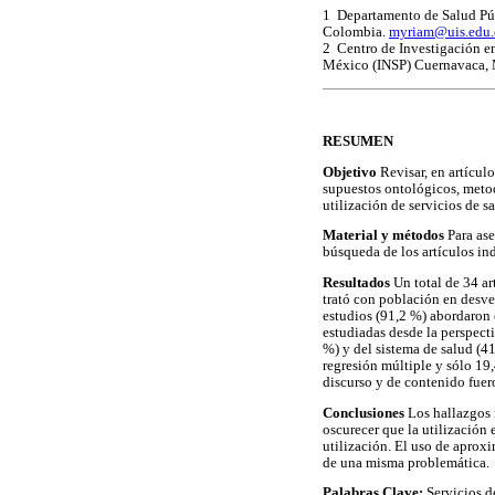
1 Departamento de Salud Púb
Colombia.
myriam@uis.edu.
2 Centro de Investigación en
México (INSP) Cuernavaca,
RESUMEN
Objetivo
Revisar, en artícul
supuestos ontológicos, metod
utilización de servicios de s
Material y métodos
Para ase
búsqueda de los artículos i
Resultados
Un total de 34 ar
trató con población en desven
estudios (91,2 %) abordaron 
estudiadas desde la perspecti
%) y del sistema de salud (41
regresión múltiple y sólo 19
discurso y de contenido fuero
Conclusiones
Los hallazgos 
oscurecer que la utilización 
utilización. El uso de aproxi
de una misma problemática.
Palabras Clave:
Servicios d