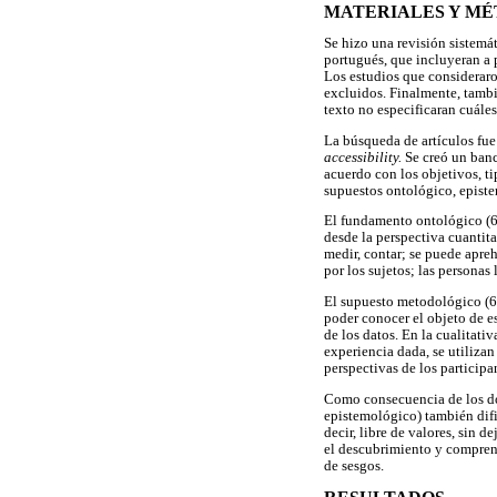
MATERIALES Y M
Se hizo una revisión sistemát
portugués, que incluyeran a p
Los estudios que consideraro
excluidos. Finalmente, tambié
texto no especificaran cuále
La búsqueda de artículos fue
accessibility.
Se creó un banc
acuerdo con los objetivos, ti
supuestos ontológico, epist
El fundamento ontológico (6,7
desde la perspectiva cuantita
medir, contar; se puede apreh
por los sujetos; las personas
El supuesto metodológico (6,7
poder conocer el objeto de es
de los datos. En la cualitati
experiencia dada, se utilizan
perspectivas de los participa
Como consecuencia de los dos 
epistemológico) también difie
decir, libre de valores, sin de
el descubrimiento y comprensi
de sesgos.