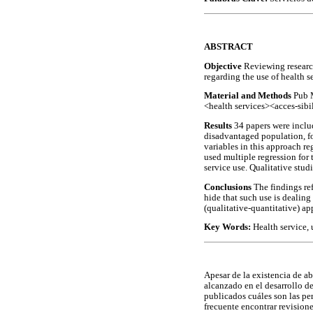
ABSTRACT
Objective
Reviewing researc
regarding the use of health s
Material and Methods
Pub M
<health services><acces-sibi
Results
34 papers were includ
disadvantaged population, fo
variables in this approach r
used multiple regression for 
service use. Qualitative stud
Conclusions
The findings re
hide that such use is dealing
(qualitative-quantitative) ap
Key Words:
Health service, u
Apesar de la existencia de ab
alcanzado en el desarrollo d
publicados cuáles son las per
frecuente encontrar revisione