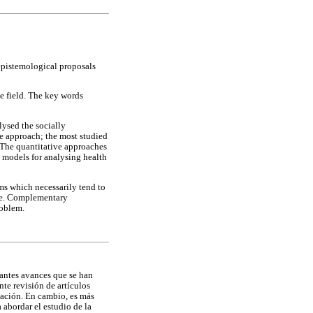
epistemological proposals
he field. The key words
lysed the socially
ve approach; the most studied
. The quantitative approaches
l models for analysing health
ms which necessarily tend to
 use. Complementary
roblem.
rtantes avances que se han
te revisión de artículos
ización. En cambio, es más
 abordar el estudio de la