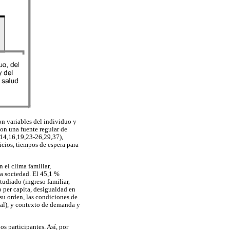
on variables del individuo y
con una fuente regular de
,14,16,19,23-26,29,37),
icios, tiempos de espera para
 el clima familiar,
la sociedad. El 45,1 %
tudiado (ingreso familiar,
o per capita, desigualdad en
 su orden, las condiciones de
nal), y contexto de demanda y
os participantes. Así, por