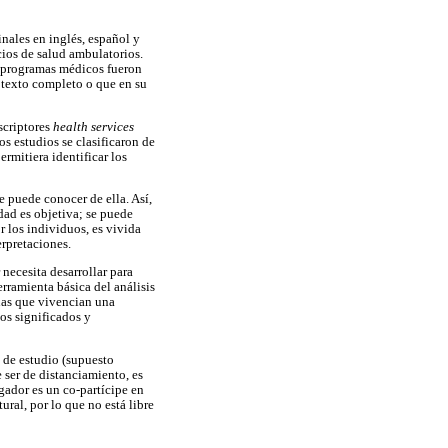
inales en inglés, español y
cios de salud ambulatorios.
n programas médicos fueron
l texto completo o que en su
scriptores
health services
s estudios se clasificaron de
ermitiera identificar los
e puede conocer de ella. Así,
idad es objetiva; se puede
or los individuos, es vivida
erpretaciones.
 necesita desarrollar para
erramienta básica del análisis
onas que vivencian una
los significados y
o de estudio (supuesto
 ser de distanciamiento, es
tigador es un co-partícipe en
ral, por lo que no está libre