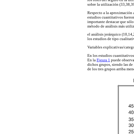
los roles del seguro en la ut
sobre la utilización (33,38,3
Respecto a la aproximación a
estudios cuantitativos fuero
importante destacar que sólo 
método de análisis más utili
el análisis jerárquico (10,1
los estudios de tipo cualitat
Variables explicativas/catego
En los estudios cuantitativos
En la
Figura 1
puede observar
dichos grupos, siendo las de 
de los tres grupos arriba me