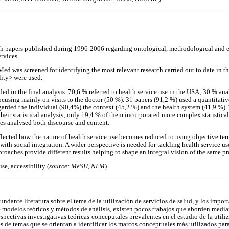
h papers published during 1996-2006 regarding ontological, methodological and 
ervices.
ed was screened for identifying the most relevant research carried out to date in t
lity> were used.
ed in the final analysis. 70,6 % referred to health service use in the USA; 30 % ana
cusing mainly on visits to the doctor (50 %). 31 papers (91,2 %) used a quantitati
egarded the individual (90,4%) the context (45,2 %) and the health system (41,9 %)
their statistical analysis; only 19,4 % of them incorporated more complex statistica
ies analysed both discourse and content.
flected how the nature of health service use becomes reduced to using objective ter
 with social integration. A wider perspective is needed for tackling health service
proaches provide different results helping to shape an integral vision of the same p
se, accessibility (
source: MeSH, NLM
).
undante literatura sobre el tema de la utilización de servicios de salud, y los impo
e modelos teóricos y métodos de análisis, existen pocos trabajos que aborden median
spectivas investigativas teóricas-conceputales prevalentes en el estudio de la util
s de temas que se orientan a identificar los marcos conceptuales más utilizados para