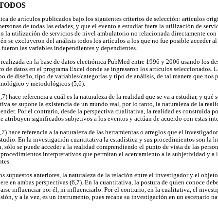
ÉTODOS
ica de artículos publicados bajo los siguientes criterios de selección: artículos orig
ersonas de todas las edades, y que el evento a estudiar fuera la utilización de servi
n la utilización de servicios de nivel ambulatorio no relacionada directamente co
n se excluyeron del análisis todos los artículos a los que no fue posible acceder a
s fueron las variables independientes y dependientes.
 realizada en la base de datos electrónica PubMed entre 1996 y 2006 usando los de
o de datos en el programa Excel donde se ingresaron los artículos seleccionados. Lo
po de diseño, tipo de variables/categorías y tipo de análisis, de tal manera que nos p
emológico y metodológicos (5,6).
) hace referencia a cuál es la naturaleza de la realidad que se va a estudiar, y qué s
tiva se supone la existencia de un mundo real, por lo tanto, la naturaleza de la real
ender. Por el contrario, desde la perspectiva cualitativa, la realidad es construida p
 le atribuyen significados subjetivos a los eventos y actúan de acuerdo con estas int
) hace referencia a la naturaleza de las herramientas o arreglos que el investigador
tudio. En la investigación cuantitativa la estadística y sus procedimientos son la h
va, sólo se puede acceder a la realidad comprendiendo el punto de vista de las pers
 procedimientos interpretativos que permitan el acercamiento a la subjetividad y a 
ntes.
supuestos anteriores, la naturaleza de la relación entre el investigador y el objet
re en ambas perspectivas (6,7). En la cuantitativa, la postura de quien conoce debe
jarse influenciar por él, ni influenciarlo. Por el contrario, en la cualitativa, el inves
ón, y a la vez, es un instrumento, pues recaba su investigación en un escenario natu