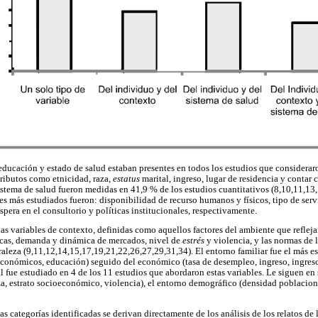
 educación y estado de salud estaban presentes en todos los estudios que considerar
ributos como etnicidad, raza,
estatus
marital, ingreso, lugar de residencia y contar 
sistema de salud fueron medidas en 41,9 % de los estudios cuantitativos (8,10,11,13
es más estudiados fueron: disponibilidad de recurso humanos y físicos, tipo de serv
spera en el consultorio y políticas institucionales, respectivamente.
las variables de contexto, definidas como aquellos factores del ambiente que reflejan
ticas, demanda y dinámica de mercados, nivel de
estrés
y violencia, y las normas de 
raleza (9,11,12,14,15,17,19,21,22,26,27,29,31,34). El entorno familiar fue el más es
s económicos, educación) seguido del económico (tasa de desempleo, ingreso, ingres
cual fue estudiado en 4 de los 11 estudios que abordaron estas variables. Le siguen en
za, estrato socioeconómico, violencia), el entorno demográfico (densidad poblacio
as categorías identificadas se derivan directamente de los análisis de los relatos de l