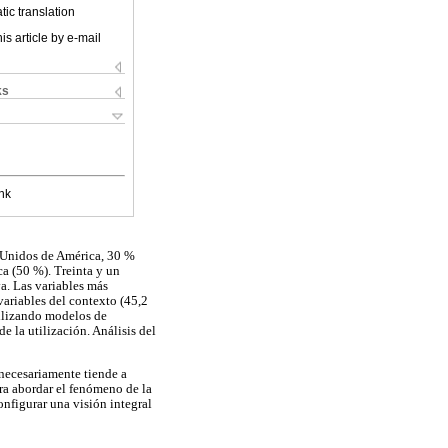
ic translation
is article by e-mail
ks
nk
os Unidos de América, 30 %
ca (50 %). Treinta y un
va. Las variables más
variables del contexto (45,2
utilizando modelos de
 la utilización. Análisis del
 necesariamente tiende a
ara abordar el fenómeno de la
onfigurar una visión integral