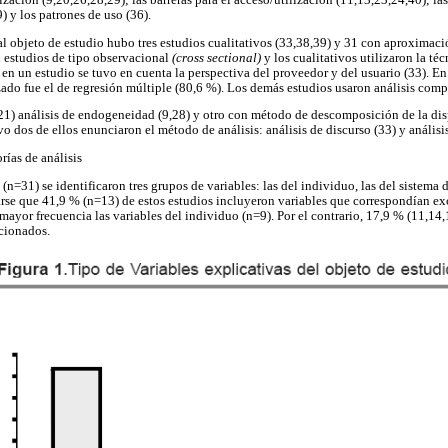
ilización (9,20,26,28,29); las barreras para el acceso/utilización (11,13,23,24,40); l
9) y los patrones de uso (36).
l objeto de estudio hubo tres estudios cualitativos (33,38,39) y 31 con aproximaci
n estudios de tipo observacional
(cross sectional)
y los cualitativos utilizaron la té
en un estudio se tuvo en cuenta la perspectiva del proveedor y del usuario (33). En 
zado fue el de regresión múltiple (80,6 %). Los demás estudios usaron análisis com
4,21) análisis de endogeneidad (9,28) y otro con método de descomposición de la di
ivo dos de ellos enunciaron el método de análisis: análisis de discurso (33) y análisi
rías de análisis
 (n=31) se identificaron tres grupos de variables: las del individuo, las del sistema 
se que 41,9 % (n=13) de estos estudios incluyeron variables que correspondían e
mayor frecuencia las variables del individuo (n=9). Por el contrario, 17,9 % (11,14
ncionados.