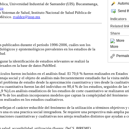
Automat
lica, Universidad Industrial de Santander (UIS). Bucaramanga,
co
Send th
 Sistemas de Salud, Instituto Nacional de Salud Pública de
 México.
rvaldez@insp.mx
Indicators
Related lin
Share
More
os publicados durante el período 1996-2006, cuáles son los
More
ológicos y epistemológicos prevalentes en los estudios de la
alud.
Permali
gurar la identificación de estudios relevantes se realizó la
ndexados en la base de datos PubMed.
tículos fueron incluidos en el análisis final. El 70,6 % fueron realizados en Estad
taja social y el objeto de análisis más frecuentemente estudiado fue la visita médi
el problema de estudio desde la aproximación cuantitativa y tres desde la cualitati
va cuantitativa fueron las del individuo en 90,4 % de los estudios, seguidos de las 
,9 %).Los análisis estadísticos de los estudios de corte cuantitativo se realizaron 
,4 % de los análisis incorporaron modelos que captan la complejidad del fenómeno de
n realizados en los estudios cualitativos.
reflejan el carácter reducible del fenómeno de la utilización a términos objetivos y
es una es una practica social integradora. Se requiere una perspectiva más amplia p
maciones cuantitativas y cualitativas nos arroja resultados distintos que ayudan a c
e salud, accesibilidad, utilización
(fuente: DeCS, BIREME).