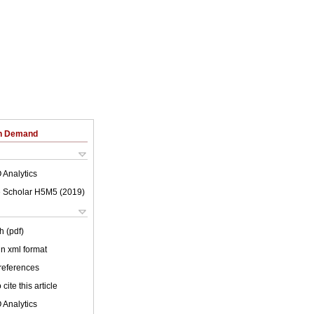
on Demand
 Analytics
 Scholar H5M5 (
2019
)
h (pdf)
 in xml format
 references
cite this article
 Analytics