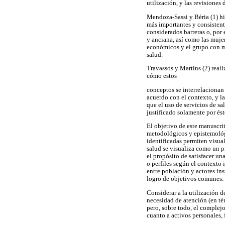
utilización, y las revisiones
Mendoza-Sassi y Béria (1) hic
más importantes y consistente
considerados barreras o, por 
y anciana, así como las mujer
económicos y el grupo con m
salud.
Travassos y Martins (2) reali
cómo estos
conceptos se interrelacionan
acuerdo con el contexto, y la
que el uso de servicios de sa
justificado solamente por ést
El objetivo de este manuscri
metodológicos y epistemológi
identificadas permiten visuali
salud se visualiza como un p
el propósito de satisfacer un
o perfiles según el contexto
entre población y actores ins
logro de objetivos comunes: 
Considerar a la utilización d
necesidad de atención (en tér
pero, sobre todo, el complej
cuanto a activos personales, 