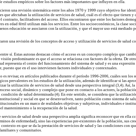
 de estudios empíricos sobre los factores más importantes que influyen en ella.
ieron una revisión sistemática entre los años 1970 y 1999 cuyo objetivo fue identif
s que afectaban la utilización de servicios de salud, cuál es el efecto que tienen y
el contrario, facilitadores del acceso. Ellos encontraron que entre los factores demog
es en edad fértil utilizan más los servicios. Entre los socioeconómicos, la clase so
enos educación se asociaron con la utilización, y que el mayor uso está mediado 
zaron una revisión de los conceptos de acceso y utilización de servicios de salud co
 entre sí. Estas autoras destacan cómo el acceso es un concepto complejo que cambi
 visión predominante es que el acceso se relaciona con factores de la oferta. De otro
lud representa el centro del funcionamiento del sistema de salud y es una expresión
e, puesto que en el uso intervienen factores individuales y contextuales.
to es revisar, en artículos publicados durante el período 1996-2006, cuáles son los 
cos prevalentes en los estudios de la utilización, además de identificar si las apr
zar la utilización de servicios de salud desde una perspectiva integral (3,4). Así, la
roceso social, dinámico y complejo que pone en contacto a los actores, la población
a condición de salud determinada (4). En este sentido, se considera que la utilizaci
 institucional y social en que se desenvuelven, tanto población como sistema de sal
titucionales en un marco de realidades objetivas y subjetivas, individuales e institu
el mantenimiento o la recuperación de la salud.
e servicios de salud desde una perspectiva amplia significa reconocer que en ella c
minos de enfermedad), sino las experiencias pre-existentes de la población, sus cre
o contexto en que se da la prestación de servicios de salud y las condiciones con qu
familiares y comunitarios.