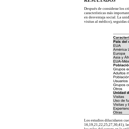
RESULTADOS
Después de considerar los cri
características más importan
en desventaja social. La unid
visitas al médico), seguidas 
Los estudios dilucidaron cues
16,19,21,22,25,27,30,41); las