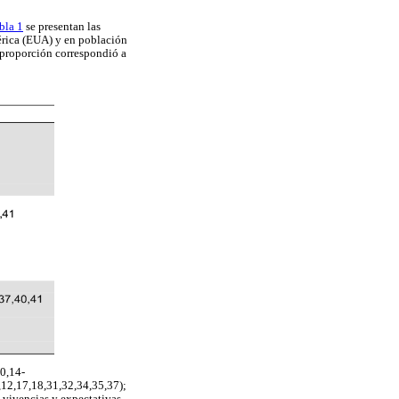
bla 1
se presentan las
mérica (EUA) y en población
r proporción correspondió a
10,14-
8,12,17,18,31,32,34,35,37);