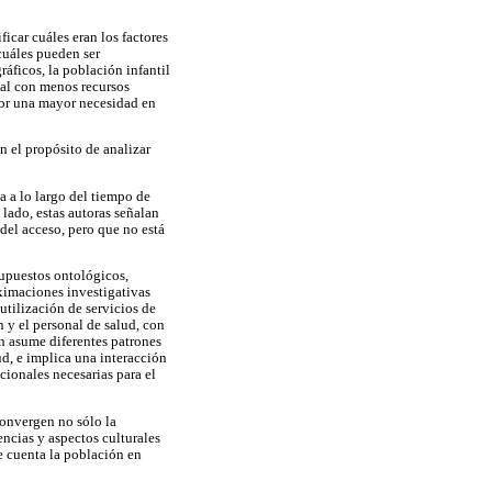
icar cuáles eran los factores
 cuáles pueden ser
ráficos, la población infantil
cial con menos recursos
por una mayor necesidad en
n el propósito de analizar
a a lo largo del tiempo de
 lado, estas autoras señalan
 del acceso, pero que no está
supuestos ontológicos,
oximaciones investigativas
 utilización de servicios de
 y el personal de salud, con
ón asume diferentes patrones
ud, e implica una interacción
cionales necesarias para el
convergen no sólo la
encias y aspectos culturales
e cuenta la población en