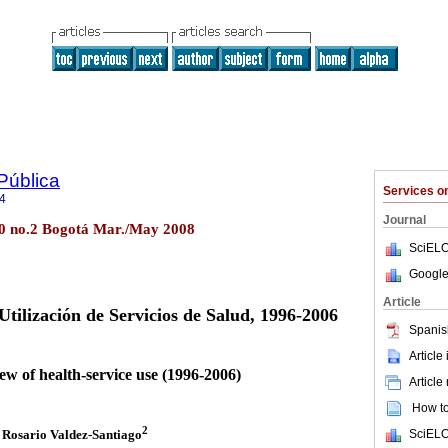
Pública
Services 
4
Journal
.10 no.2 Bogotá Mar./May 2008
SciELO
Google
Article
Utilización de Servicios de Salud, 1996-2006
Spanis
Article
ew of health-service use (1996-2006)
Article
How to 
2
SciELO
 Rosario Valdez-Santiago