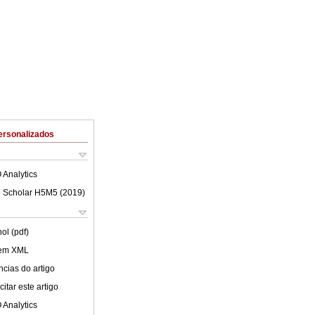
ersonalizados
 Analytics
 Scholar H5M5 (
2019
)
ol (pdf)
 em XML
cias do artigo
itar este artigo
 Analytics