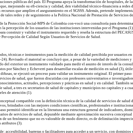
uciones públicas del país. El Programa apoya la transformación de hospitales, de la
 que, mejorando su efi-ciencia y calidad, den viabilidad técnico-financiera a redes d
n recursos que amplíen el aseguramiento en el SGSSS. Además, pretende implementa
s de tales redes y de seguimiento a la Política Nacional de Prestación de Servicios de
 de la Protección Social-MPS de Colombia con-vocó una consultoría para determina
n la percepción de los usuarios de las instituciones intervenidas por el Programa (1).
para construir y validar el instrumento requerido y reseña la estructura del PECAS
r Per-cepción de Calidad Según Usuarios de Servicios de Salud.
odos, técnicas e instrumentos para la medición de calidad percibida por usuarios en 
-24). Revisado el material se concluyó que, a pesar de la variedad de mediciones y 
 del exterior un instrumento validado para medir el asunto de interés de la consult
tos por Sánchez y Echeverri para desarrollar escalas de medición en salud (3), útil
 difusas, se ejecutó un proceso para validar un instrumento original. El primer paso
rvicios de salud, que fueron discutidas con profesores universitarios e investigado
conocimientos, actitudes, percepciones y prácticas en salud y en calidad. También s
e salud, a tres ex secretarios de salud de capitales y municipios no capitales y a cua
eles de atención (1).
onceptual compatible con la definición técnica de la calidad de servicios de salud 
ivos, brindados con las mejores condiciones científicas, profesionales e institucional
paso permitió identificar en la literatura una estructura general de indicadores, domi
arios de servicios de salud, depurable mediante aproximación sucesiva conceptual
ón de un fenómeno que no es valorable de modo directo, es de delimitación impreci
atributos (3).
de: accesibilidad, barreras o facilitadores para acceder a un servicio, con dominios 