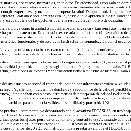
istrativos, operativos, normativos, entre otros. De efectividad, expresada en domin
 satisfacer necesidades de atención con servicios generales, electivos especializad
s, cumplir expectativas y mantener o recuperar la salud. De oportunidad, expresada 
nstitución –con día y hora para una cita– o, desde que se aprueba la elegibilidad para
s y, en cualquiera de las opciones ocurre la resolución del motivo de consulta.
n, percibida como la unidad temporal, espacial, orgánica y funcional que hospitale
 fragmenta la atención. De adhesión, expresada como la intención favorable o desf
licitar el mismo u otro servicio. Otros factores de atención incluyen el trato recibid
icas estético-funcionales y de aseo de la institución; la comunicación con el usuario;
 lo viven pero la mayoría lo observan o comentan); el nivel de confianza percibido 
des y, la valoración de la competencia clínica-profesional de los prestadores de la 
 frente a un fenómeno que podía ser medido según estos elementos (3), se avanzó al p
os a calidad percibida que luego se aglutinaron en 40 preguntas o enunciados (1). P
eratura, a opiniones de expertos y contrastación frente a muestras de material usado 
del instrumento se revisó al interior del equipo consultor para certificar o  validar
an medir (apariencia); incluían los dominios y subdominios de la calidad percibida, 
structo); funcionaban como otros instrumentos de percepción de calidad (validez de
cambio) y, finalmente, si era en su conjunto un instrumento práctico, amigable, de 
 en un archivo, para conocer la validez de su utilidad y practicidad (3).
r a prueba el instrumento, ya denominado con el acrónimo PECASUSS, en tres hospi
del II nivel de atención. Tres encuestadores aplicaron al me-nos diez instrumentos e
ra incorporar los ajustes pertinentes de formato y contenido (3). Avanzando con los
 se llevó a cabo en 12 instituciones del I, II y III nivel de atención en Antioquia, V
75 cuestionarios, de 20 a 25 por institución. Esta prueba reveló que el PECASUSS 