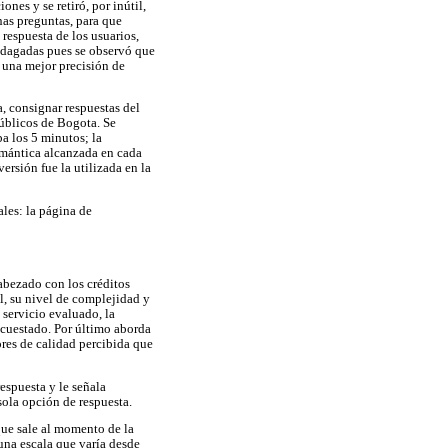
nes y se retiró, por inútil,
nas preguntas, para que
 respuesta de los usuarios,
ndagadas pues se observó que
n una mejor precisión de
a, consignar respuestas del
públicos de Bogota. Se
a los 5 minutos; la
semántica alcanzada en cada
ersión fue la utilizada en la
les: la página de
cabezado con los créditos
al, su nivel de complejidad y
 servicio evaluado, la
ncuestado. Por último aborda
ores de calidad percibida que
espuesta y le señala
sola opción de respuesta.
 que sale al momento de la
una escala que varía desde