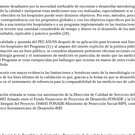
mente desafiantes por la necesidad irrefutable de encontrar o desarrollar metodolog
ir la calidad e interpretar estas mediciones una vez realizadas, especialmente si se
s ofrecidos en los hospitales puede tener distintos objetivos. Por esto, métodos, pro
correspondencia con los propósitos globales y con los objetivos específicos por l
 a una institución hospitalaria o a un programa implementado en las instituciones;
n invertir una cantidad considerable de tiempo y dinero en el desarrollo de los mét
onfiable, replicable y práctico posible (28).
 validada y ajustada del PECASUSS después de su aplicación para levantar una líne
 los hospitales del Programa (1) y al amparo del interés explicito de la política púb
formación sea un bien público, se considera altamente pertinente efectuar acciones c
dología general y el instrumento de medición en particular, de modo que las medic
l Programa se vean enriquecidas por hallazgos que ocurran en manos de otros evalu
ibida.
iscutir con mayor evidencia las limitaciones y fortalezas tanto de la metodología 
o de los fines últimos de la validación es que, gracias a la forma en que se desarro
o en el instrumento de referencia para la comparabilidad de las medicio-nes de cali
ación relatada se toma con autorización de la Dirección de Calidad de Servicios del
0685 firmado entre el Fondo Financiero de Proyectos de Desarrollo-FONADE y la U
 Integral del Proyecto 194045 FONADE-Ministerio de Protección Social-MPS, co
nco Interamericano de Desarrollo-BID