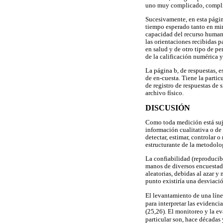
uno muy complicado, complic
Sucesivamente, en esta págin
tiempo esperado tanto en min
capacidad del recurso humano
las orientaciones recibidas pa
en salud y de otro tipo de pe
de la calificación numérica y 
La página b, de respuestas, 
de en-cuesta. Tiene la parti
de registro de respuestas de 
archivo físico.
DISCUSIÓN
Como toda medición está sujet
información cualitativa o de 
detectar, estimar, controlar 
estructurante de la metodolog
La confiabilidad (reproducibi
manos de diversos encuestado
aleatorias, debidas al azar y
punto existiría una desviació
El levantamiento de una línea
para interpretar las evidenci
(25,26). El monitoreo y la ev
particular son, hace décadas 