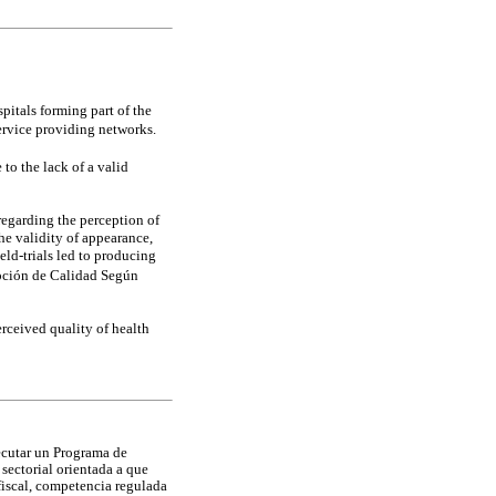
pitals forming part of the
ervice providing networks.
to the lack of a valid
regarding the perception of
the validity of appearance,
ield-trials led to producing
epción de Calidad Según
erceived quality of health
ecutar un Programa de
 sectorial orientada a que
fiscal, competencia regulada