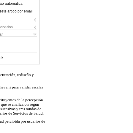
ão automática
este artigo por email
s
cionados
ar
nk
ucturación, rediseño y
everri para validar escalas
tituyentes de la percepción
s que se analizaron según
 sucesivas y tres rondas de
ios de Servicios de Salud.
ad percibida por usuarios de