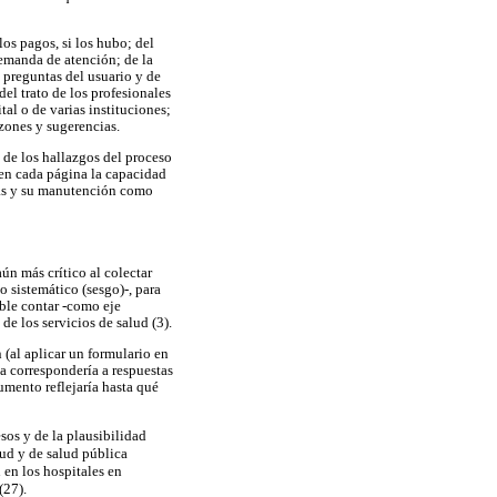
os pagos, si los hubo; del
demanda de atención; de la
 preguntas del usuario y de
del trato de los profesionales
tal o de varias instituciones;
azones y sugerencias.
 de los hallazgos del proceso
 en cada página la capacidad
nicas y su manutención como
ún más crítico al colectar
o sistemático (sesgo)-, para
able contar -como eje
e los servicios de salud (3).
 (al aplicar un formulario en
a correspondería a respuestas
rumento reflejaría hasta qué
sos y de la plausibilidad
lud y de salud pública
 en los hospitales en
(27).