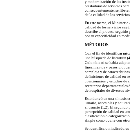
y modernización de las instit
prestadoras de servicios para
consecuentemente, se libere
de la calidad de los servicio
En este marco, el Ministerio
calidad de los servicios segú
describe el proceso seguido 
por su especificidad en medi
MÉTODOS
Con el fin de identificar mét
una búsqueda de literatura (4
Colombia ni se había adaptado
lineamientos y pasos propues
compleja y de características
definiciones de calidad en se
cuestionarios y estudios de 
secretarios departamentales d
de hospitales de diversos niv
Esto derivó en una síntesis c
usuario, accesibles y equitat
al usuario (1,2). El segundo 
percepción de calidad en usu
clasificación o categorizaci
simple como ocurre con otros 
Se identificaron indicadores 