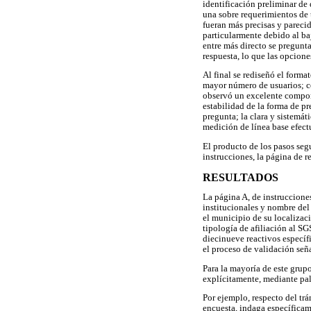
identificación preliminar de 
una sobre requerimientos de t
fueran más precisas y parecid
particularmente debido al b
entre más directo se pregunta
respuesta, lo que las opcione
Al final se rediseñó el forma
mayor número de usuarios; co
observó un excelente comport
estabilidad de la forma de p
pregunta; la clara y sistemát
medición de línea base efect
El producto de los pasos seg
instrucciones, la página de r
RESULTADOS
La página A, de instrucciones
institucionales y nombre del 
el municipio de su localizaci
tipología de afiliación al S
diecinueve reactivos específi
el proceso de validación seña
Para la mayoría de este grup
explícitamente, mediante pal
Por ejemplo, respecto del trá
encuesta, indaga específicam