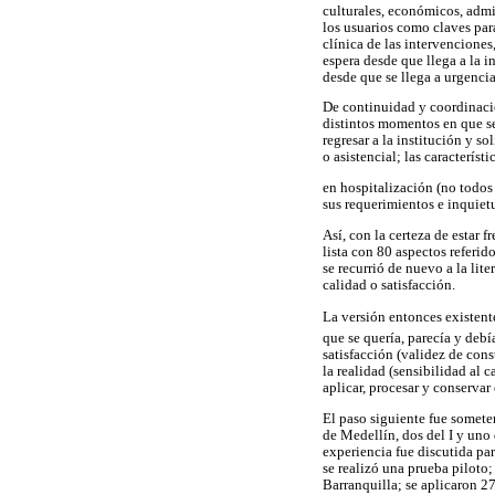
culturales, económicos, admin
los usuarios como claves para
clínica de las intervencione
espera desde que llega a la i
desde que se llega a urgencia
De continuidad y coordinació
distintos momentos en que se
regresar a la institución y so
o asistencial; las característ
en hospitalización (no todos
sus requerimientos e inquietu
Así, con la certeza de estar
lista con 80 aspectos referid
se recurrió de nuevo a la lit
calidad o satisfacción.
La versión entonces existente 
que se quería, parecía y debí
satisfacción (validez de con
la realidad (sensibilidad al 
aplicar, procesar y conservar
El paso siguiente fue somete
de Medellín, dos del I y uno 
experiencia fue discutida pa
se realizó una prueba piloto;
Barranquilla; se aplicaron 2