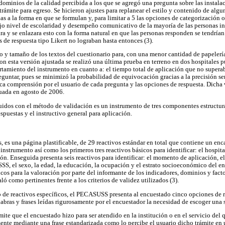
dominios de la calidad percibida a los que se agregó una pregunta sobre las instalacio
rámite para egreso. Se hicieron ajustes para replanear el estilo y contenido de algu
as a la forma en que se formulan y, para limitar a 5 las opciones de categorización o
ajo nivel de escolaridad y desempeño comunicativo de la mayoría de las personas i
ra y se enlazara esto con la forma natural en que las personas responden se tendría
s de respuesta tipo Likert no lograban hasta entonces (3).
to y tamaño de los textos del cuestionario para, con una menor cantidad de papelerí
n esta versión ajustada se realizó una última prueba en terreno en dos hospitales 
amiento del instrumento en cuanto a: el tiempo total de aplicación que no superab
reguntar, pues se minimizó la probabilidad de equivocación gracias a la precisión 
ica comprensión por el usuario de cada pregunta y las opciones de respuesta. Dicha v
uada en agosto de 2006.
uidos con el método de validación es un instrumento de tres componentes estructura
espuestas y el instructivo general para aplicación.
, es una página plastificable, de 29 reactivos estándar en total que contiene un en
instrumento así como los primeros tres reactivos básicos para identificar: el hospit
ón. Enseguida presenta seis reactivos para identificar: el momento de aplicación, el
GSSS, el sexo, la edad, la educación, la ocupación y el estrato socioeconómico del e
cos para la valoración por parte del informante de los indicadores, dominios y fact
ló como pertinentes frente a los criterios de validez utilizados (3).
o de reactivos específicos, el PECASUSS presenta al encuestado cinco opciones de r
abras y frases leídas rigurosamente por el encuestador la necesidad de escoger una 
mite que el encuestado hizo para ser atendido en la institución o en el servicio del
ente mediante una frase estandarizada como lo percibe el usuario dicho trámite en 