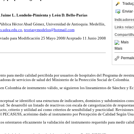
Traduç
Enviar 
 Jaime L. Londoño-Pimienta y León D. Bello-Parías
Indicadore
Pública Héctor Abad Gómez, Universidad de Antioquia. Medellín,
Links rela
s.udea.edu.co
,
teoriasymodelos@hotmail.com
Compartilh
viado para Modificación 25 Mayo 2008/Aceptado 11 Junio 2008
Mais
Mais
Permali
nto para medir calidad percibida por usuarios de hospitales del Programa de reestr
adoras de servicios de salud del Ministerio de la Protección Social de Colombia.
 en Colombia de instrumento válido, se siguieron los lineamientos de Sánchez y Ech
onceptual se identificó una estructura de indicadores, dominios y subdominios cons
lud. Se desarrolló un listado de reactivos con escala de categorización de respuesta
ucto, criterio y utilidad así como criterios de sensibilidad y practicidad. Revisiones
l PECASUSS, acrónimo dado al instrumento por Percepción de Calidad Según Usuar
os orientaron eficazmente la validación del instrumento requerido para medir calid