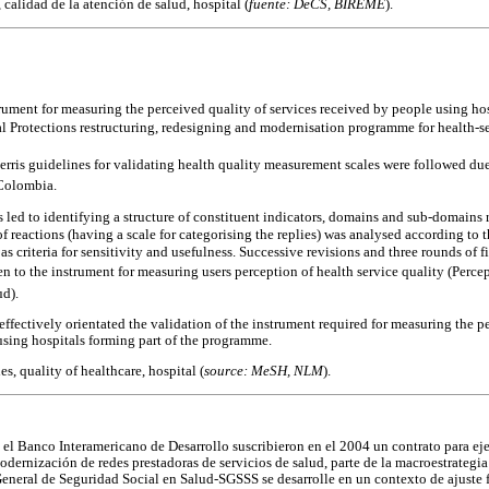
 calidad de la atención de salud, hospital (
fuente: DeCS, BIREME
).
rument for measuring the perceived quality of services received by people using hos
 Protections restructuring, redesigning and modernisation programme for health-s
ris guidelines for validating health quality measurement scales were followed due 
 Colombia.
 led to identifying a structure of constituent indicators, domains and sub-domains 
 of reactions (having a scale for categorising the replies) was analysed according to 
y as criteria for sensitivity and usefulness. Successive revisions and three rounds of f
o the instrument for measuring users perception of health service quality (Perc
ud).
effectively orientated the validation of the instrument required for measuring the p
using hospitals forming part of the programme.
es, quality of healthcare, hospital (
source: MeSH, NLM
).
el Banco Interamericano de Desarrollo suscribieron en el 2004 un contrato para ej
dernización de redes prestadoras de servicios de salud, parte de la macroestrategia
eneral de Seguridad Social en Salud-SGSSS se desarrolle en un contexto de ajuste 