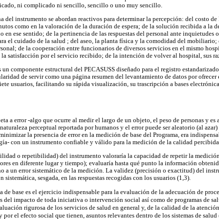
ado, ni complicado ni sencillo, sencillo o uno muy sencillo.
a del instrumento se abordan reactivos para determinar la percepción: del costo de l
utos como en la valoración de la duración de espera; de la solución recibida a la 
 en ese sentido; de la pertinencia de las respuestas del personal ante inquietudes o
ra el cuidado de la salud ; del aseo, la planta física y la comodidad del mobiliario; 
rsonal; de la cooperación entre funcionarios de diversos servicios en el mismo hospi
la satisfacción por el servicio recibido; de la intención de volver al hospital, sus r
es un componente estructural del PECASUSS diseñado para el registro estandarizado
cularidad de servir como una página resumen del levantamiento de datos por ofrecer
siete usuarios, facilitando su rápida visualización, su trascripción a bases electró
a a error -algo que ocurre al medir el largo de un objeto, el peso de personas y es a
naturaleza perceptual reportada por humanos y el error puede ser aleatorio (al azar) 
o minimizar la presencia de error en la medición de base del Programa, era indispens
ía- con un instrumento confiable y válido para la medición de la calidad percibida d
lidad o repetibilidad) del instrumento valoraría la capacidad de repetir la medición
res en diferente lugar y tiempo); evaluaría hasta qué punto la información obtenid
 no a un error sistemático de la medición. La validez (precisión o exactitud) del inst
n sistemática, sesgada, en las respuestas recogidas con los usuarios (1,3).
 de base es el ejercicio indispensable para la evaluación de la adecuación de proce
as del impacto de toda iniciativa o intervención social así como de programas de sa
aluación rigurosa de los servicios de salud en general y, de la calidad de la atención
y por el efecto social que tienen, asuntos relevantes dentro de los sistemas de salud 