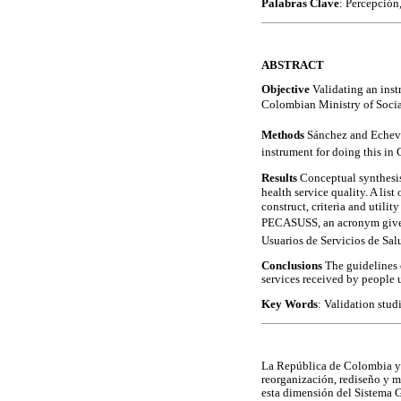
Palabras Clave
: Percepción,
ABSTRACT
Objective
Validating an inst
Colombian Ministry of Social
Methods
Sánchez and Echever
instrument for doing this in
Results
Conceptual synthesis
health service quality. A list
construct, criteria and utilit
PECASUSS, an acronym given t
Usuarios de Servicios de Sal
Conclusions
The guidelines 
services received by people 
Key Words
: Validation studi
La República de Colombia y 
reorganización, rediseño y mo
esta dimensión del Sistema G