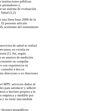
s instituciones públicas
e prestadores y,
r un sistema de evaluación
 Salud (1,2).
r una línea base 2006 de la
 El presente artículo
USS, acrónimo del instrumento
servicios de salud se realizó
recursos, no existía en
oría (1). Así, según
es en asuntos de medición
 consistió en compilar
res con experiencia en
e consultó a dos ex
tro directores o ex directores
del MPS: servicios dados al
es para satisfacer y adherir
nios o factores propios a la
 o empírica y medible por
sa y no tiene una medida
y factores geográficos,