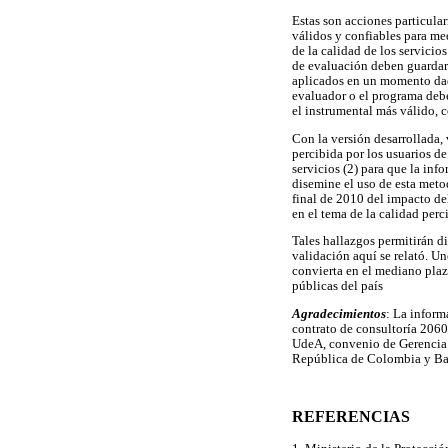
Estas son acciones particular
válidos y confiables para med
de la calidad de los servicio
de evaluación deben guardar 
aplicados en un momento dado
evaluador o el programa debe
el instrumental más válido, c
Con la versión desarrollada,
percibida por los usuarios de
servicios (2) para que la in
disemine el uso de esta meto
final de 2010 del impacto de
en el tema de la calidad perc
Tales hallazgos permitirán d
validación aquí se relató. Un
convierta en el mediano plaz
públicas del país
Agradecimientos
: La inform
contrato de consultoría 206
UdeA, convenio de Gerencia
República de Colombia y Ba
REFERENCIAS