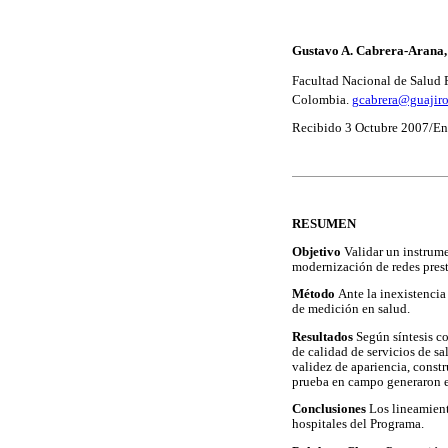
Gustavo A. Cabrera-Arana,
Facultad Nacional de Salud 
Colombia.
gcabrera@guajiro
Recibido 3 Octubre 2007/En
RESUMEN
Objetivo
Validar un instrume
modernización de redes prest
Método
Ante la inexistencia
de medición en salud.
Resultados
Según síntesis c
de calidad de servicios de sa
validez de apariencia, constr
prueba en campo generaron e
Conclusiones
Los lineamient
hospitales del Programa.