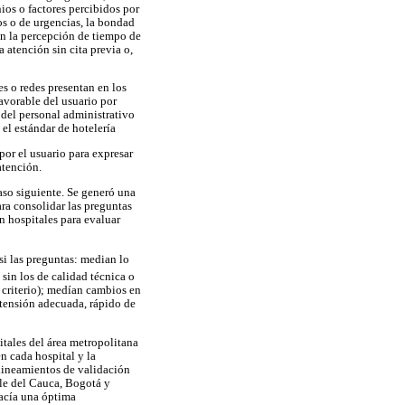
ios o factores percibidos por
os o de urgencias, la bondad
en la percepción de tiempo de
 atención sin cita previa o,
s o redes presentan en los
avorable del usuario por
o del personal administrativo
 el estándar de hotelería
por el usuario para expresar
atención.
aso siguiente. Se generó una
ara consolidar las preguntas
en hospitales para evaluar
 si las preguntas: median lo
sin los de calidad técnica o
 criterio); medían cambios en
extensión adecuada, rápido de
tales del área metropolitana
n cada hospital y la
 lineamientos de validación
alle del Cauca, Bogotá y
hacía una óptima