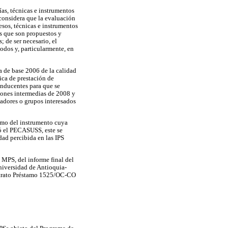
ías, técnicas e instrumentos
 considera que la evaluación
cesos, técnicas e instrumentos
os que son propuestos y
 de ser necesario, el
odos y, particularmente, en
a de base 2006 de la calidad
lica de prestación de
onducentes para que se
iones intermedias de 2008 y
adores o grupos interesados
como del instrumento cuya
lló el PECASUSS, este se
dad percibida en las IPS
 MPS, del informe final del
niversidad de Antioquia-
ntrato Préstamo 1525/OC-CO