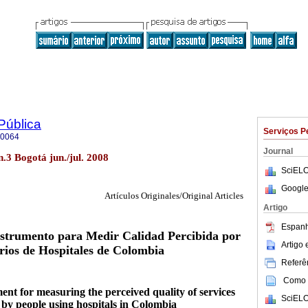
Pública
Serviços P
-0064
Journal
n.3 Bogotá jun./jul. 2008
SciELO
Google
Artículos Originales/Original Articles
Artigo
Espanh
nstrumento para Medir Calidad Percibida por
Artigo
rios de Hospitales de Colombia
Referên
Como c
ent for measuring the perceived quality of services
SciELO
 by people using hospitals in Colombia