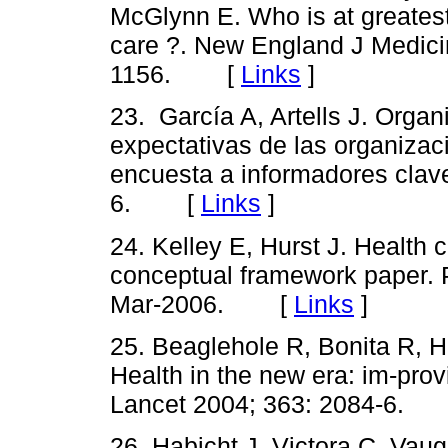
McGlynn E. Who is at greatest 
care ?. New England J Medici
1156. [
Links
]
23. García A, Artells J. Orga
expectativas de las organizac
encuesta a informadores clave
6. [
Links
]
24. Kelley E, Hurst J. Health c
conceptual framework paper
Mar-2006. [
Links
]
25. Beaglehole R, Bonita R, 
Health in the new era: im-prov
Lancet 2004; 363: 2084-6.
26. Habicht J, Victora C, Vaug