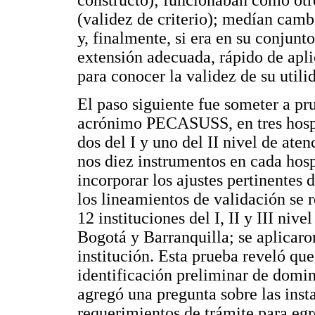
constructo); funcionaban como otr
(validez de criterio); medían cambi
y, finalmente, si era en su conjunt
extensión adecuada, rápido de apli
para conocer la validez de su utili
El paso siguiente fue someter a p
acrónimo PECASUSS, en tres hospi
dos del I y uno del II nivel de ate
nos diez instrumentos en cada hospi
incorporar los ajustes pertinentes
los lineamientos de validación se r
12 instituciones del I, II y III niv
Bogotá y Barranquilla; se aplicaro
institución. Esta prueba reveló 
identificación preliminar de domini
agregó una pregunta sobre las instal
requerimientos de trámite para egre