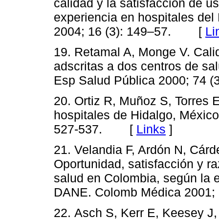
calidad y la satisfacción de u
experiencia en hospitales de
2004; 16 (3): 149–57. [
Li
19. Retamal A, Monge V. Cali
adscritas a dos centros de sa
Esp Salud Pública 2000; 74
20. Ortiz R, Muñoz S, Torres E
hospitales de Hidalgo, México
527-537. [
Links
]
21. Velandia F, Ardón N, Cárd
Oportunidad, satisfacción y r
salud en Colombia, según la e
DANE. Colomb Médica 2001;
22. Asch S, Kerr E, Keesey J,