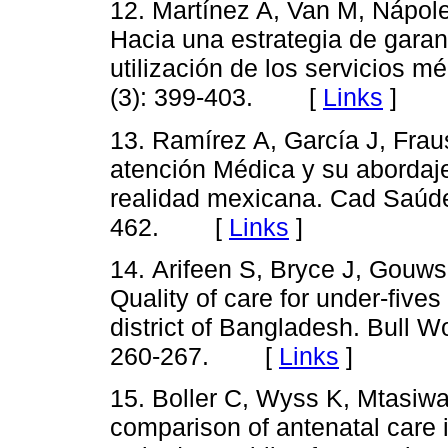
12. Martínez A, Van M, Nápole
Hacia una estrategia de garant
utilización de los servicios 
(3): 399-403. [
Links
]
13. Ramírez A, García J, Fraus
atención Médica y su abordaje
realidad mexicana. Cad Saúde 
462. [
Links
]
14. Arifeen S, Bryce J, Gouws
Quality of care for under-fives i
district of Bangladesh. Bull W
260-267. [
Links
]
15. Boller C, Wyss K, Mtasiwa
comparison of antenatal care i