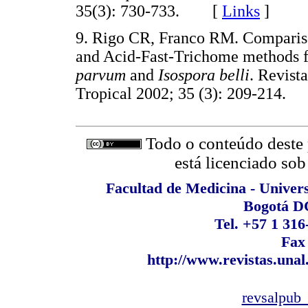
35(3): 730-733. [
Links
]
9. Rigo CR, Franco RM. Comparis
and Acid-Fast-Trichome methods fo
parvum
and
Isospora belli
. Revist
Tropical 2002; 35 (3): 209-214
Todo o conteúdo deste p
está licenciado so
Facultad de Medicina - Univer
Bogotá D
Tel. +57 1 316
Fax
http://www.revistas.unal
revsalpub