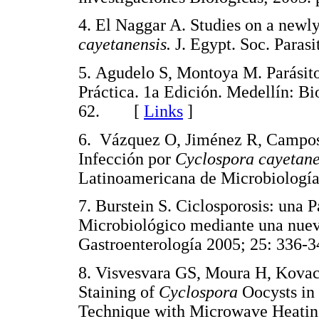
4. El Naggar A. Studies on a newl
cayetanensis.
J. Egypt. Soc. Para
5. Agudelo S, Montoya M. Parásitos
Práctica. 1a Edición. Medellín: Bio
62. [
Links
]
6. Vázquez O, Jiménez R, Campos 
Infección por
Cyclospora cayetane
Latinoamericana de Microbiolog
7. Burstein S. Ciclosporosis: una P
Microbiológico mediante una nueva
Gastroenterología 2005; 25: 33
8. Visvesvara GS, Moura H, Kovac
Staining of
Cyclospora
Oocysts in
Technique with Microwave Heating