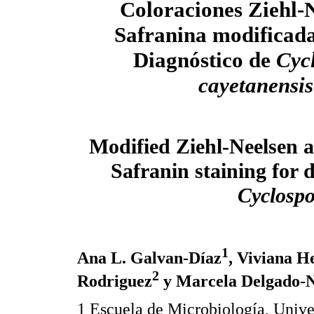
Coloraciones Ziehl-
Safranina modificada
Diagnóstico de
Cyc
cayetanensis
Modified Ziehl-Neelsen 
Safranin staining for 
Cyclospo
1
Ana L. Galvan-Díaz
, Viviana H
2
Rodriguez
y Marcela Delgado-
1 Escuela de Microbiología, Unive