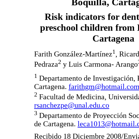
Boquilla, Carta
Risk indicators for dent
preschool children from 
Cartagena
1
Farith González-Martínez
, Ricar
2
Pedraza
y Luis Carmona- Arango
1
Departamento de Investigación, 
Cartagena.
farithgm@hotmail.co
2
Facultad de Medicina, Universid
rsanchezpe@unal.edu.co
3
Departamento de Proyección Soci
de Cartagena.
leca1013@hotmail
Recibido 18 Diciembre 2008/Envia