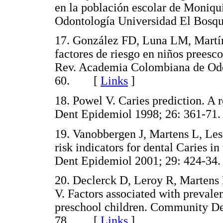
en la población escolar de Moniqui
Odontología Universidad El Bos
17. González FD, Luna LM, Martín
factores de riesgo en niños preesc
Rev. Academia Colombiana de Odon
60. [
Links
]
18. Powel V. Caries prediction. A 
Dent Epidemiol 1998; 26: 361-
19. Vanobbergen J, Martens L, Les
risk indicators for dental Caries 
Dent Epidemiol 2001; 29: 424-
20. Declerck D, Leroy R, Martens 
V. Factors associated with prevalen
preschool children. Community De
78. [
Links
]