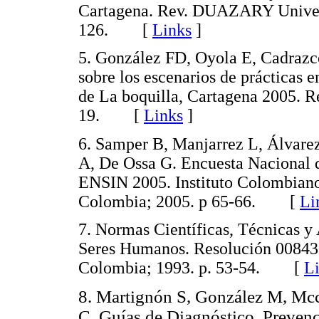
Cartagena. Rev. DUAZARY Univers
126. [
Links
]
5. González FD, Oyola E, Cadrazco
sobre los escenarios de prácticas e
de La boquilla, Cartagena 2005. R
19. [
Links
]
6. Samper B, Manjarrez L, Álvarez
A, De Ossa G. Encuesta Nacional d
ENSIN 2005. Instituto Colombiano
Colombia; 2005. p 65-66. [
Li
7. Normas Científicas, Técnicas y 
Seres Humanos. Resolución 008430
Colombia; 1993. p. 53-54. [
L
8. Martignón S, González M, Mcc
C. Guías de Diagnóstico, Prevenc