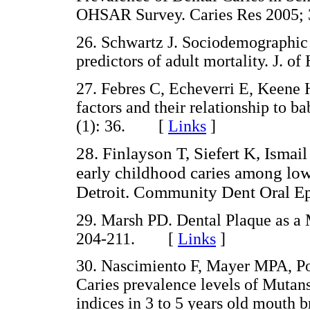
OHSAR Survey. Caries Res 2005
26. Schwartz J. Sociodemographic 
predictors of adult mortality. J.
27. Febres C, Echeverri E, Keene H
factors and their relationship to b
(1): 36. [
Links
]
28. Finlayson T, Siefert K, Ismai
early childhood caries among low
Detroit. Community Dent Oral E
29. Marsh PD. Dental Plaque as a 
204-211. [
Links
]
30. Nascimiento F, Mayer MPA, P
Caries prevalence levels of Mutans
indices in 3 to 5 years old mouth 