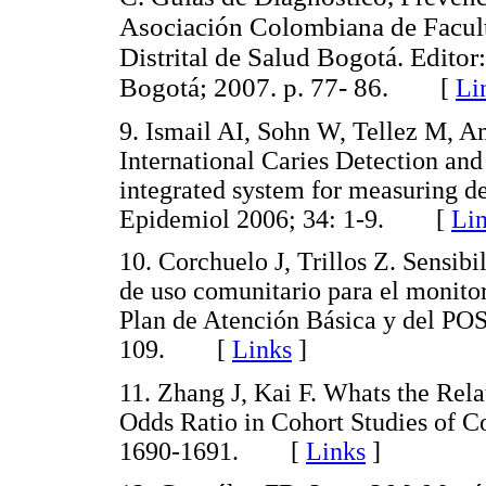
Asociación Colombiana de Facult
Distrital de Salud Bogotá. Editor:
Bogotá; 2007. p. 77- 86.
[
Li
9. Ismail AI, Sohn W, Tellez M, A
International Caries Detection a
integrated system for measuring d
Epidemiol 2006; 34: 1-9. [
Li
10. Corchuelo J, Trillos Z. Sensib
de uso comunitario para el monito
Plan de Atención Básica y del P
109. [
Links
]
11. Zhang J, Kai F. Whats the Rel
Odds Ratio in Cohort Studies of
1690-1691. [
Links
]