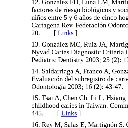
12. González FD, Luna LM, Martín
factores de riesgo biológicos y soc
niños entre 5 y 6 años de cinco ho
Cartagena Rev. Federación Odonto
20. [
Links
]
13. González MC, Ruiz JA, Martig
Nyvad Caries Diagnostic Criteria 
Pediatric Dentistry 2003; 25 (2
14. Saldarriaga A, Franco A, Gonz
Evaluación del subregistro de cari
Odontología 2003; 16 (2): 43-4
15. Tsai A, Chen Ch, Li L, Hsiang 
childhood caries in Taiwan. Comm
445. [
Links
]
16. Rey M, Salas E, Martignón S. C