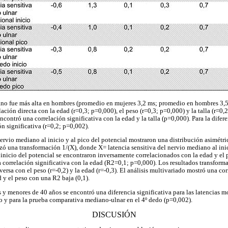
ano fue más alta en hombres (promedio en mujeres 3,2 ms; promedio en hombres 3,5
ación directa con la edad (r=0,3; p=0,000), el peso (r=0,3; p=0,000) y la talla (r=0,2
encontró una correlación significativa con la edad y la talla (p=0,000). Para la dif
n significativa (r=0,2; p=0,002).
nervio mediano al inicio y al pico del potencial mostraron una distribución asimétric
izó una transformación 1/(X), donde X= latencia sensitiva del nervio mediano al ini
inicio del potencial se encontraron inversamente correlacionados con la edad y el p
 correlación significativa con la edad (R2=0,1; p=0,000). Los resultados transforma
ersa con el peso (r=-0,2) y la edad (r=-0,3). El análisis multivariado mostró una cor
d y el peso con una R2 baja (0,1).
 y menores de 40 años se encontró una diferencia significativa para las latencias m
 y para la prueba comparativa mediano-ulnar en el 4º dedo (p=0,002).
DISCUSIÓN