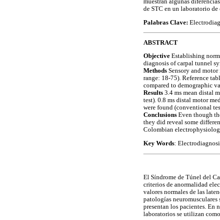
muestran algunas diferencias
de STC en un laboratorio de 
Palabras Clave:
Electrodiag
ABSTRACT
Objective
Establishing norma
diagnosis of carpal tunnel s
Methods
Sensory and motor 
range: 18-75). Reference tab
compared to demographic vari
Results
3.4 ms mean distal m
test). 0.8 ms distal motor m
were found (conventional tes
Conclusions
Even though the 
they did reveal some differen
Colombian electrophysiologi
Key Words
: Electrodiagnosi
El Síndrome de Túnel del Car
criterios de anormalidad ele
valores normales de las laten
patologías neuromusculares se
presentan los pacientes. En n
laboratorios se utilizan como