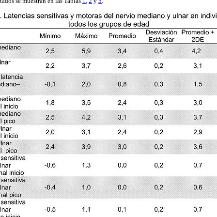
tados se muestran en las Tablas
1
,
2
y
3
.