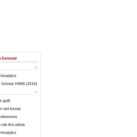
on Demand
 Analytics
 Scholar H5M5 (
2019
)
h (pdf)
 in xml format
 references
cite this article
 Analytics