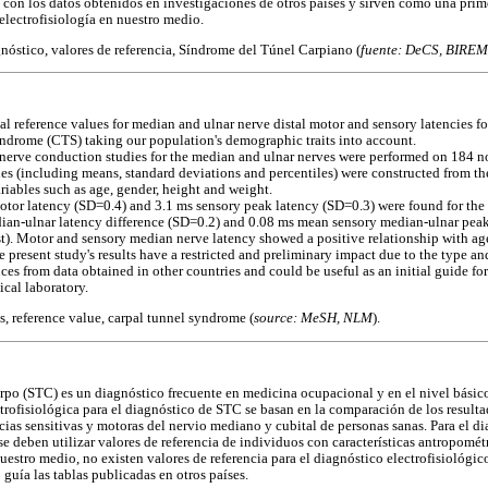
 con los datos obtenidos en investigaciones de otros países y sirven como una prim
electrofisiología en nuestro medio.
nóstico, valores de referencia, Síndrome del Túnel Carpiano (
fuente: DeCS, BIRE
l reference values for median and ulnar nerve distal motor and sensory latencies fo
yndrome (CTS) taking our population's demographic traits into account.
nerve conduction studies for the median and ulnar nerves were performed on 184 
les (including means, standard deviations and percentiles) were constructed from the
ables such as age, gender, height and weight.
otor latency (SD=0.4) and 3.1 ms sensory peak latency (SD=0.3) were found for th
edian-ulnar latency difference (SD=0.2) and 0.08 ms mean sensory median-ulnar peak
t). Motor and sensory median nerve latency showed a positive relationship with ag
present study's results have a restricted and preliminary impact due to the type and
ces from data obtained in other countries and could be useful as an initial guide fo
cal laboratory.
s, reference value, carpal tunnel syndrome (
source: MeSH, NLM
).
po (STC) es un diagnóstico frecuente en medicina ocupacional y en el nivel básico
ctrofisiológica para el diagnóstico de STC se basan en la comparación de los result
cias sensitivas y motoras del nervio mediano y cubital de personas sanas. Para el di
 deben utilizar valores de referencia de individuos con características antropométr
uestro medio, no existen valores de referencia para el diagnóstico electrofisiológic
 guía las tablas publicadas en otros países.