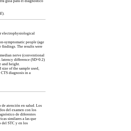
era guía para el diagnóstico
ME
).
r electrophysiological
non-symptomatic people (age
 findings. The results were
e median nerve (conventional
 latency difference (SD=0.2)
e and height.
 size of the sample used,
r CTS diagnosis in a
 de atención en salud. Los
ados del examen con los
agnóstico de diferentes
icas similares a las que
o del STC y en los