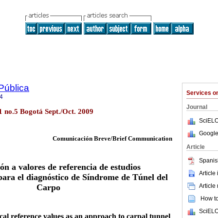
Pública
Services 
4
Journal
11 no.5 Bogotá Sept./Oct. 2009
SciELO
Google
Comunicación Breve/Brief Communication
Article
Spanis
n a valores de referencia de estudios
Article
 para el diagnóstico de Síndrome de Túnel del
Carpo
Article
How to 
SciELO
al reference values as an approach to carpal tunnel