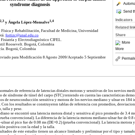
Automat
syndrome diagnosis
Send th
Indicators
2,3
1,4
y Ángela López-Monsalve
Related lin
Física y Rehabilitación, Facultad de Medicina, Universidad
Share
tá.
fortizc@unal.edu.co
 Fisiatría y Electrodiagnóstico CIFEL.
More
antil Roosevelt. Bogotá, Colombia
icía. Bogotá, Colombia
More
nviado para Modificación 8 Agosto 2009/Aceptado 5 Septiembre
Permali
ormales de referencia de latencias distales motoras y sensitivas de los nervios medi
co de síndrome de túnel del carpo (STC) teniendo en cuenta las características demo
dios de neuroconducción sensitiva y motora de los nervios mediano y ulnar en 184 
. Con los resultados se construyeron tablas de referencia con promedios, desviacione
 talla y peso.
diano se encontró una latencia motora distal y sensitiva al pico promedio de 3.4 m
rueba convencional). La diferencia de la latencia motora mediano-ulnar fue de 0.8 
o-ulnar al pico fue de 0.08 ms (DE=0.2) (prueba convencional). La latencia motora y
ón positiva con la edad y la talla.
ltados de este estudio tienen un alcance limitado y preliminar por el tipo y tamaño