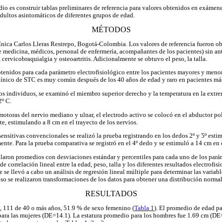
udio es construir tablas preliminares de referencia para valores obtenidos en exáme
dultos asintomáticos de diferentes grupos de edad.
MÉTODOS
Clínica Carlos Lleras Restrepo, Bogotá-Colombia. Los valores de referencia fueron 
e medicina, médicos, personal de enfermería, acompañantes de los pacientes) sin an
cervicobraquialgia y osteoartritis. Adicionalmente se obtuvo el peso, la talla.
tenidos para cada parámetro electrofisiológico entre los pacientes mayores y menor
línico de STC es muy común después de los 40 años de edad y raro en pacientes má
os individuos, se examinó el miembro superior derecho y la temperatura en la extre
2º C.
otoras del nervio mediano y ulnar, el electrodo activo se colocó en el abductor poll
e, estimulando a 8 cm en el trayecto de los nervios.
ensitivas convencionales se realizó la prueba registrando en los dedos 2º y 5º esti
nte. Para la prueba comparativa se registró en el 4º dedo y se estimuló a 14 cm en e
laron promedios con desviaciones estándar y percentiles para cada uno de los parám
de correlación lineal entre la edad, peso, talla y los diferentes resultados electrofi
se llevó a cabo un análisis de regresión lineal múltiple para determinar las variab
aso se realizaron transformaciones de los datos para obtener una distribución normal
RESULTADOS
, 111 de 40 o más años, 51.9 % de sexo femenino (
Tabla 1
). El promedio de edad pa
ara las mujeres (DE=14.1). La estatura promedio para los hombres fue 1.69 cm (DE=