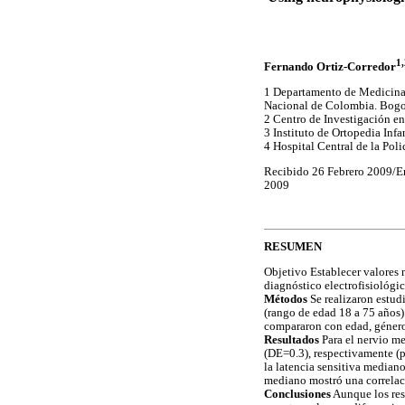
1,
Fernando Ortiz-Corredor
1 Departamento de Medicina 
Nacional de Colombia. Bogo
2 Centro de Investigación en
3 Instituto de Ortopedia Inf
4 Hospital Central de la Pol
Recibido 26 Febrero 2009/E
2009
RESUMEN
Objetivo Establecer valores n
diagnóstico electrofisiológi
Métodos
Se realizaron estu
(rango de edad 18 a 75 años)
compararon con edad, género,
Resultados
Para el nervio me
(DE=0.3), respectivamente (p
la latencia sensitiva median
mediano mostró una correlaci
Conclusiones
Aunque los resu