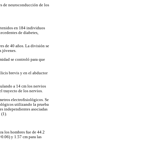
nes de neuroconducción de los
obtenidos en 184 individuos
tecedentes de diabetes,
es de 40 años. La división se
s jóvenes.
midad se controló para que
icis brevis y en el abductor
mulando a 14 cm los nervios
l trayecto de los nervios.
etros electrofisiológicos. Se
siológicos utilizando la prueba
les independientes asociadas
 (1).
ra los hombres fue de 44.2
0.06) y 1.57 cm para las