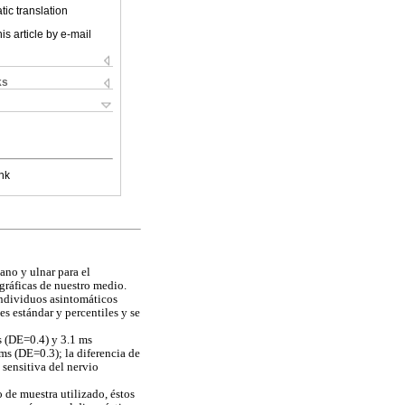
ic translation
is article by e-mail
ks
nk
ano y ulnar para el
gráficas de nuestro medio.
individuos asintomáticos
s estándar y percentiles y se
s (DE=0.4) y 3.1 ms
ms (DE=0.3); la diferencia de
 sensitiva del nervio
 de muestra utilizado, éstos