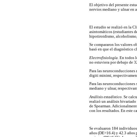
El objetivo del presente est
nervios mediano y ulnar en a
El estudio se realizó en la 
asintomáticos (estudiantes d
hipotiroidismo, alcoholismo, 
Se compararon los valores ob
basó en que el diagnóstico c
Electrofisiología.
En todos l
no estuviera por debajo de 3
Para las neuroconducciones m
digiti minimi, respectivament
Para las neuroconducciones s
mediano y ulnar, respectivame
Análisis estadístico.
Se calcu
realizó un análisis bivariado 
de Spearman. Adicionalmente 
con los resultados. En este c
Se evaluaron 184 individuos
años (DE=16.4) y 42.3 años p