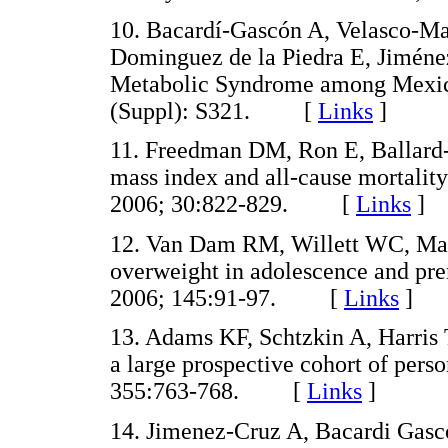
10. Bacardí-Gascón A, Velasco-M
Dominguez de la Piedra E, Jiménez
Metabolic Syndrome among Mexica
(Suppl): S321. [
Links
]
11. Freedman DM, Ron E, Ballar
mass index and all-cause mortality
2006; 30:822-829. [
Links
]
12. Van Dam RM, Willett WC, Man
overweight in adolescence and pr
2006; 145:91-97. [
Links
]
13. Adams KF, Schtzkin A, Harris T
a large prospective cohort of pers
355:763-768. [
Links
]
14. Jimenez-Cruz A, Bacardi Gasc