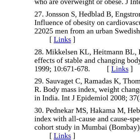
who are overweight or obese. J 
27. Jonsson S, Hedblad B, Engstro
Influence of obesity on cardiovasc
22025 men from an urban Swedish 
[
Links
]
28. Mikkelsen KL, Heitmann BL, 
effects of stable and changing bod
1999; 10:671-678. [
Links
]
29. Sauvaget C, Ramadas K, Thoma
R. Body mass index, weight change 
in India. Int J Epidemiol 2008;
30. Pednekar MS, Hakama M, Heber
index with all-cause and cause-spe
cohort study in Mumbai (Bombay), 
[
Links
]