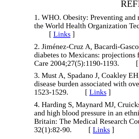
REF
1. WHO. Obesity: Preventing and 
the World Health Organization Tec
[
Links
]
2. Jiménez-Cruz A, Bacardi-Gascon
diabetes to Mexicans: projections 
Care 2004;27(5):1190-1193. 
3. Must A, Spadano J, Coakley EH
disease burden associated with ov
1523-1529. [
Links
]
4. Harding S, Maynard MJ, Cruick
and high blood pressure in an ethn
Britain: The Medical Research Co
32(1):82-90. [
Links
]