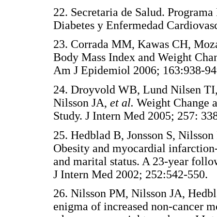
22. Secretaria de Salud. Programa 
Diabetes y Enfermedad Cardiov
23. Corrada MM, Kawas CH, Mozaff
Body Mass Index and Weight Chang
Am J Epidemiol 2006; 163:93
24. Droyvold WB, Lund Nilsen TI,
Nilsson JA,
et al.
Weight Change an
Study. J Intern Med 2005; 257:
25. Hedblad B, Jonsson S, Nilsson
Obesity and myocardial infarction-
and marital status. A 23-year foll
J Intern Med 2002; 252:542-5
26. Nilsson PM, Nilsson JA, Hedbl
enigma of increased non-cancer mor