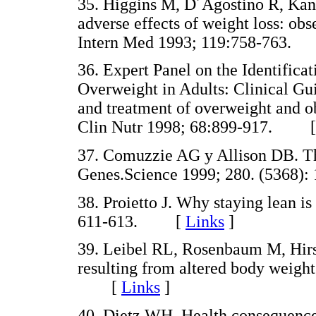
35. Higgins M, D´Agostino R, Kann
adverse effects of weight loss: o
Intern Med 1993; 119:758-763
36. Expert Panel on the Identifica
Overweight in Adults: Clinical Guid
and treatment of overweight and o
Clin Nutr 1998; 68:899-917. 
37. Comuzzie AG y Allison DB. T
Genes.Science 1999; 280. (536
38. Proietto J. Why staying lean is
611-613. [
Links
]
39. Leibel RL, Rosenbaum M, Hirs
resulting from altered body weigh
[
Links
]
40. Dietz WH. Health consequence