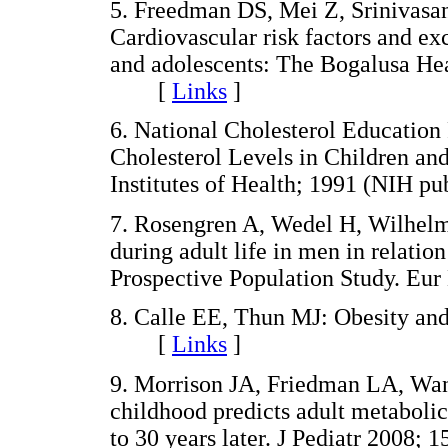
5. Freedman DS, Mei Z, Srinivasa
Cardiovascular risk factors and e
and adolescents: The Bogalusa Hear
[
Links
]
6. National Cholesterol Education
Cholesterol Levels in Children an
Institutes of Health; 1991 (NIH
7. Rosengren A, Wedel H, Wilhelm
during adult life in men in relatio
Prospective Population Study. E
8. Calle EE, Thun MJ: Obesity an
[
Links
]
9. Morrison JA, Friedman LA, Wan
childhood predicts adult metaboli
to 30 years later. J Pediatr 200