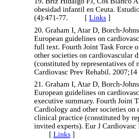
19. Briz Hidalgo FJ, Cos Blanco 
obesidad infantil en Ceuta. Estu
(4):471-77. [
Links
]
20. Graham I, Atar D, Borch-Johns
European guidelines on cardiovascu
full text. Fourth Joint Task Force
other societies on cardiovascular d
(constituted by representatives of 
Cardiovasc Prev Rehabil. 2007;
21. Graham I, Atar D, Borch-Johns
European guidelines on cardiovascu
executive summary. Fourth Joint T
Cardiology and other societies on 
clinical practice (constituted by r
invited experts). Eur J Cardiovasc
[
Links
]