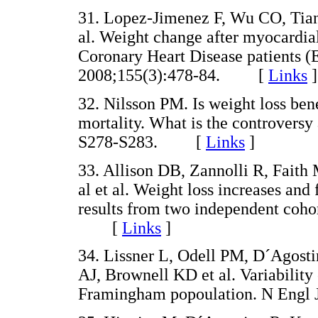
31. Lopez-Jimenez F, Wu CO, Tia
al. Weight change after myocardi
Coronary Heart Disease patients 
2008;155(3):478-84. [
Links
]
32. Nilsson PM. Is weight loss ben
mortality. What is the controversy
S278-S283. [
Links
]
33. Allison DB, Zannolli R, Faith 
al et al. Weight loss increases and 
results from two independent cohor
[
Links
]
34. Lissner L, Odell PM, D´Agosti
AJ, Brownell KD et al. Variability
Framingham popoulation. N Eng