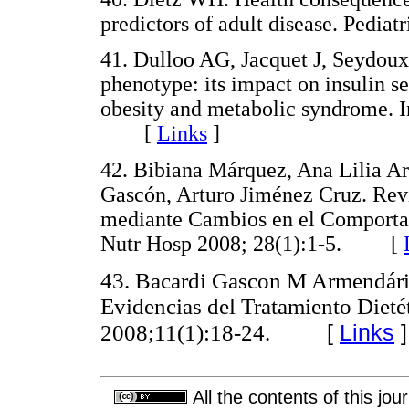
predictors of adult disease. Ped
41. Dulloo AG, Jacquet J, Seydoux J
phenotype: its impact on insulin se
obesity and metabolic syndrome. In
[
Links
]
42. Bibiana Márquez, Ana Lilia A
Gascón, Arturo Jiménez Cruz. Rev
mediante Cambios en el Comportam
Nutr Hosp 2008; 28(1):1-5. [
43. Bacardi Gascon M Armendári
Evidencias del Tratamiento Dieté
[
Links
]
2008;11(1):18-24.
All the contents of this jo