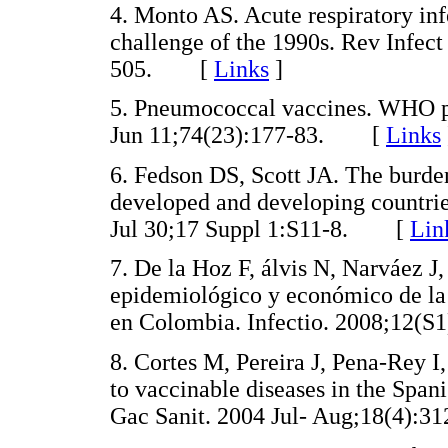
4. Monto AS. Acute respiratory inf
challenge of the 1990s. Rev Infec
505. [
Links
]
5. Pneumococcal vaccines. WHO p
Jun 11;74(23):177-83. [
Links
6. Fedson DS, Scott JA. The burde
developed and developing countrie
Jul 30;17 Suppl 1:S11-8. [
Lin
7. De la Hoz F, álvis N, Narváez J
epidemiológico y económico de la
en Colombia. Infectio. 2008;12
8. Cortes M, Pereira J, Pena-Rey 
to vaccinable diseases in the Spani
Gac Sanit. 2004 Jul- Aug;18(4)