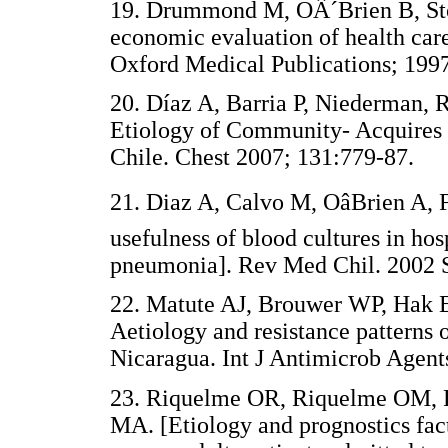
19. Drummond M, OÂ´Brien B, Sto
economic evaluation of health car
Oxford Medical Publications; 
20. Díaz A, Barria P, Niederman, R
Etiology of Community- Acquires 
Chile. Chest 2007; 131:779-87
21. Diaz A, Calvo M, OâBrien A, 
usefulness of blood cultures in ho
pneumonia]. Rev Med Chil. 200
22. Matute AJ, Brouwer WP, Hak 
Aetiology and resistance pattern
Nicaragua. Int J Antimicrob Age
23. Riquelme OR, Riquelme OM, 
MA. [Etiology and prognostics fa