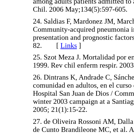
among adults patients admitted to 
Chil. 2006 May;134(5):597-60
24. Saldias F, Mardonez JM, March
Community-acquired pneumonia in h
presentation and prognostic facto
82. [
Links
]
25. Szot Meza J. Mortalidad por e
1999. Rev chil enferm respir. 2
26. Dintrans K, Andrade C, Sánche
comunidad en adultos, en el curso
Hospital San Juan de Dios / Comm
winter 2003 campaign at a Santiago
2005; 21(1):15-22.
27. de Oliveira Rossoni AM, Dall
de Cunto Brandileone MC, et al. A