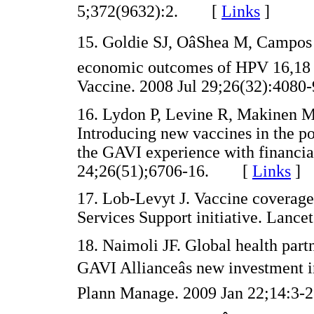
5;372(9632):2. [
Links
]
15. Goldie SJ, OâShea M, Campo
economic outcomes of HPV 16,18 v
Vaccine. 2008 Jul 29;26(32):40
16. Lydon P, Levine R, Makinen M, 
Introducing new vaccines in the p
the GAVI experience with financial
24;26(51);6706-16. [
Links
]
17. Lob-Levyt J. Vaccine coverag
Services Support initiative. Lan
18. Naimoli JF. Global health partn
GAVI Allianceâs new investment i
Plann Manage. 2009 Jan 22;14: