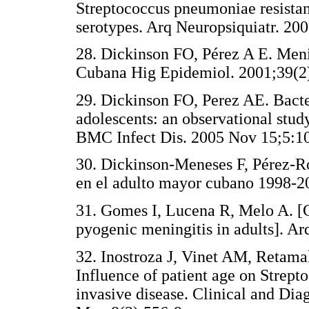
Streptococcus pneumoniae resistant
serotypes. Arq Neuropsiquiatr. 20
28. Dickinson FO, Pérez A E. Meni
Cubana Hig Epidemiol. 2001;39(2
29. Dickinson FO, Perez AE. Bacter
adolescents: an observational stud
BMC Infect Dis. 2005 Nov 15;5:1
30. Dickinson-Meneses F, Pérez-Ro
en el adulto mayor cubano 1998-20
31. Gomes I, Lucena R, Melo A. [Cl
pyogenic meningitis in adults]. A
32. Inostroza J, Vinet AM, Retama
Influence of patient age on Strep
invasive disease. Clinical and Di