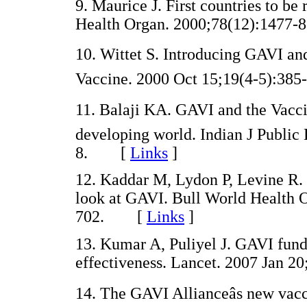
9. Maurice J. First countries to be
Health Organ. 2000;78(12):147
10. Wittet S. Introducing GAVI and
Vaccine. 2000 Oct 15;19(4-5):
11. Balaji KA. GAVI and the Vacci
developing world. Indian J Public
8. [
Links
]
12. Kaddar M, Lydon P, Levine R. 
look at GAVI. Bull World Health 
702. [
Links
]
13. Kumar A, Puliyel J. GAVI fund
effectiveness. Lancet. 2007 Jan
14. The GAVI Allianceâs new vacc