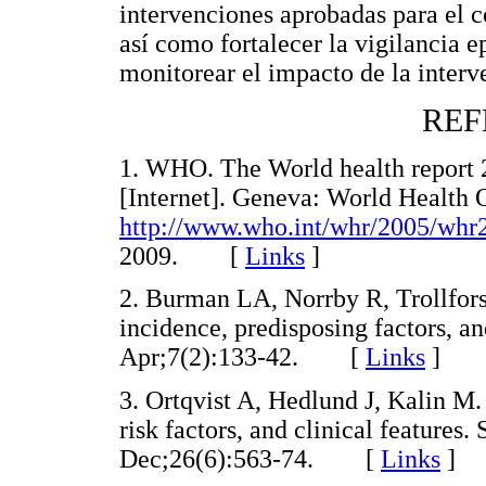
intervenciones aprobadas para el 
así como fortalecer la vigilancia 
monitorear el impacto de la interv
REF
1. WHO. The World health report 
[Internet]. Geneva: World Health O
http://www.who.int/whr/2005/whr
2009. [
Links
]
2. Burman LA, Norrby R, Trollfors
incidence, predisposing factors, a
Apr;7(2):133-42. [
Links
]
3. Ortqvist A, Hedlund J, Kalin M
risk factors, and clinical features
Dec;26(6):563-74. [
Links
]