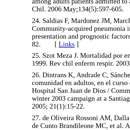
among adults patients admitted to 
Chil. 2006 May;134(5):597-60
24. Saldias F, Mardonez JM, March
Community-acquired pneumonia in h
presentation and prognostic facto
82. [
Links
]
25. Szot Meza J. Mortalidad por e
1999. Rev chil enferm respir. 2
26. Dintrans K, Andrade C, Sánche
comunidad en adultos, en el curso
Hospital San Juan de Dios / Comm
winter 2003 campaign at a Santiago
2005; 21(1):15-22.
27. de Oliveira Rossoni AM, Dall
de Cunto Brandileone MC, et al. A