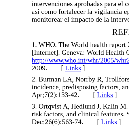
intervenciones aprobadas para el 
así como fortalecer la vigilancia 
monitorear el impacto de la interv
REF
1. WHO. The World health report 
[Internet]. Geneva: World Health O
http://www.who.int/whr/2005/whr
2009. [
Links
]
2. Burman LA, Norrby R, Trollfors
incidence, predisposing factors, a
Apr;7(2):133-42. [
Links
]
3. Ortqvist A, Hedlund J, Kalin M
risk factors, and clinical features
Dec;26(6):563-74. [
Links
]