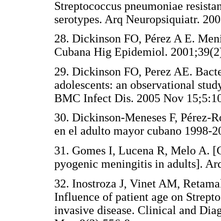
Streptococcus pneumoniae resistant
serotypes. Arq Neuropsiquiatr. 20
28. Dickinson FO, Pérez A E. Meni
Cubana Hig Epidemiol. 2001;39(2
29. Dickinson FO, Perez AE. Bacter
adolescents: an observational stud
BMC Infect Dis. 2005 Nov 15;5:1
30. Dickinson-Meneses F, Pérez-Ro
en el adulto mayor cubano 1998-20
31. Gomes I, Lucena R, Melo A. [Cl
pyogenic meningitis in adults]. A
32. Inostroza J, Vinet AM, Retama
Influence of patient age on Strep
invasive disease. Clinical and Di