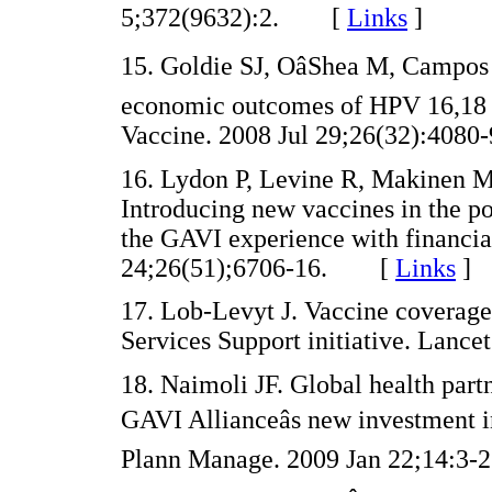
5;372(9632):2. [
Links
]
15. Goldie SJ, OâShea M, Campo
economic outcomes of HPV 16,18 v
Vaccine. 2008 Jul 29;26(32):40
16. Lydon P, Levine R, Makinen M, 
Introducing new vaccines in the p
the GAVI experience with financial
24;26(51);6706-16. [
Links
]
17. Lob-Levyt J. Vaccine coverag
Services Support initiative. Lan
18. Naimoli JF. Global health partn
GAVI Allianceâs new investment i
Plann Manage. 2009 Jan 22;14: