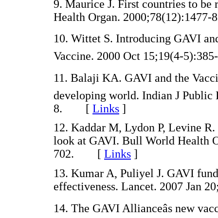
9. Maurice J. First countries to be
Health Organ. 2000;78(12):147
10. Wittet S. Introducing GAVI and
Vaccine. 2000 Oct 15;19(4-5):
11. Balaji KA. GAVI and the Vacci
developing world. Indian J Public
8. [
Links
]
12. Kaddar M, Lydon P, Levine R. 
look at GAVI. Bull World Health 
702. [
Links
]
13. Kumar A, Puliyel J. GAVI fund
effectiveness. Lancet. 2007 Jan
14. The GAVI Allianceâs new vacc