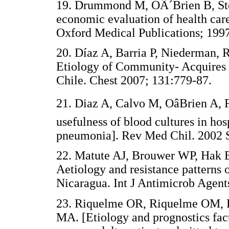
19. Drummond M, OÂ´Brien B, Sto
economic evaluation of health car
Oxford Medical Publications; 
20. Díaz A, Barria P, Niederman, R
Etiology of Community- Acquires 
Chile. Chest 2007; 131:779-87
21. Diaz A, Calvo M, OâBrien A, 
usefulness of blood cultures in ho
pneumonia]. Rev Med Chil. 200
22. Matute AJ, Brouwer WP, Hak 
Aetiology and resistance pattern
Nicaragua. Int J Antimicrob Age
23. Riquelme OR, Riquelme OM, 
MA. [Etiology and prognostics fa