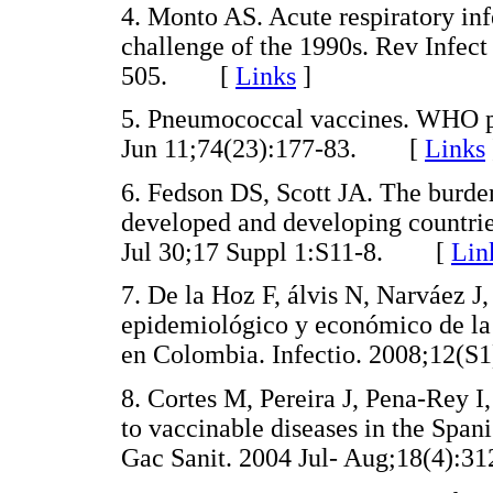
4. Monto AS. Acute respiratory inf
challenge of the 1990s. Rev Infec
505. [
Links
]
5. Pneumococcal vaccines. WHO p
Jun 11;74(23):177-83. [
Links
6. Fedson DS, Scott JA. The burde
developed and developing countrie
Jul 30;17 Suppl 1:S11-8. [
Lin
7. De la Hoz F, álvis N, Narváez J
epidemiológico y económico de la
en Colombia. Infectio. 2008;12
8. Cortes M, Pereira J, Pena-Rey 
to vaccinable diseases in the Spani
Gac Sanit. 2004 Jul- Aug;18(4)