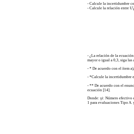
- Calcule la incertidumbre c
- Calcule la relación entre U'
- ¿La relación de la ecuación 
mayor o igual a 0,3, siga las
- * De acuerdo con el ítem a)
- *Calcule la incertidumbre 
- ** De acuerdo con el enunc
ecuación [14].
Donde: γi: Número efectivo de
1 para evaluaciones Tipo A. γ