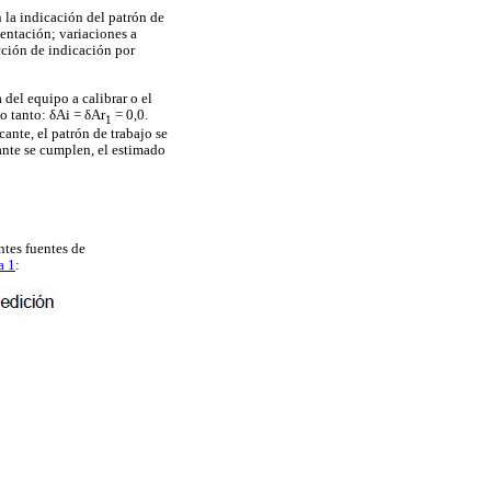
n la indicación del patrón de
entación; variaciones a
cción de indicación por
 del equipo a calibrar o el
lo tanto: δAi = δAr
= 0,0.
1
cante, el patrón de trabajo se
cante se cumplen, el estimado
ntes fuentes de
a 1
: