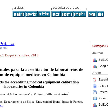
Pública
Serviços P
-0064
Journal
n.1 Bogotá jan./fev. 2010
SciELO
Google
ales para la acreditación de laboratorios de
Artigo
ión de equipos médicos en Colombia
Espanh
s for accrediting medical equipment calibration
Artigo
laboratories in Colombia
Referên
2
3
iovanni A. López-Isaza
y Milton F. Villarreal-Castro
Como c
s, Departamento de Física. Universidad Tecnológica de Pereira,
SciELO
.co