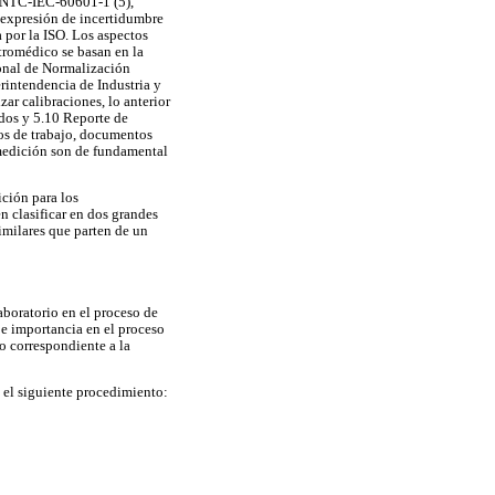
a NTC-IEC-60601-1 (5),
 expresión de incertidumbre
 por la ISO. Los aspectos
tromédico se basan en la
onal de Normalización
rintendencia de Industria y
r calibraciones, lo anterior
dos y 5.10 Reporte de
vos de trabajo, documentos
 medición son de fundamental
ción para los
n clasificar en dos grandes
imilares que parten de un
aboratorio en el proceso de
 e importancia en el proceso
o correspondiente a la
a el siguiente procedimiento: