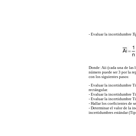
- Evaluar la incertidumbre
Ti
Donde: Aii (cada una de las l
número puede ser 3 por la rep
con los siguientes pasos:
- Evaluar la incertidumbre T
rectángular.
- Evaluar la incertidumbre Ti
- Evaluar la incertidumbre Ti
- Hallar los coeficientes de 
- Determinar el valor de la 
incertidumbres estándar (Tipo