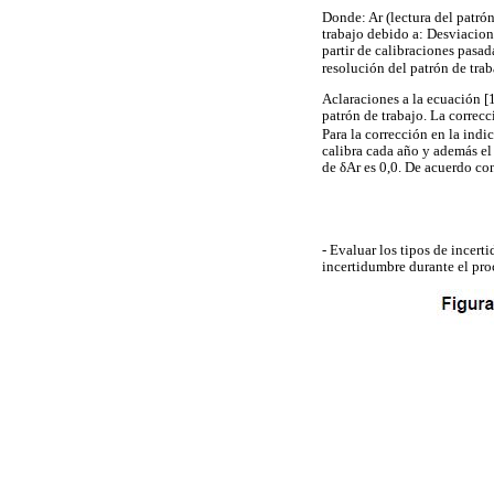
Donde: Ar (lectura del patrón
trabajo debido a: Desviacion
partir de calibraciones pasad
resolución del patrón de traba
Aclaraciones a la ecuación [1
patrón de trabajo. La correcc
Para la corrección en la indic
calibra cada año y además el 
de δAr es 0,0. De acuerdo con
- Evaluar los tipos de incert
incertidumbre durante el pro