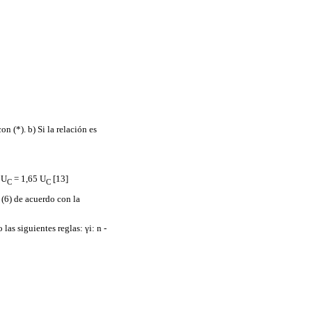
n (*). b) Si la relación es
 U
= 1,65 U
[13]
C
C
 (6) de acuerdo con la
as siguientes reglas: γi: n -