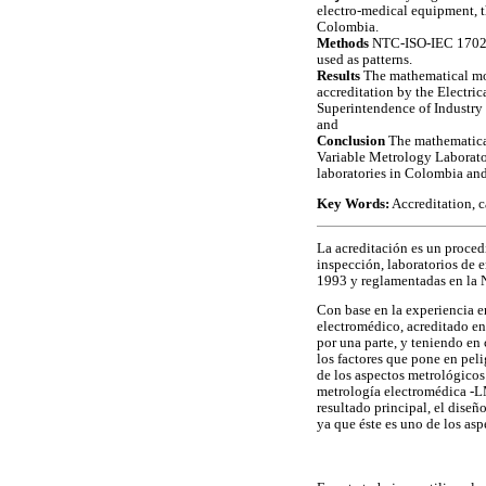
electro-medical equipment, t
Colombia.
Methods
NTC-ISO-IEC 17025:
used as patterns.
Results
The mathematical mod
accreditation by the Electri
Superintendence of Industry
and
Conclusion
The mathematical
Variable Metrology Laborator
laboratories in Colombia an
Key Words:
Accreditation, c
La acreditación es un proced
inspección, laboratorios de e
1993 y reglamentadas en la
Con base en la experiencia en
electromédico, acreditado e
por una parte, y teniendo en 
los factores que pone en peli
de los aspectos metrológicos
metrología electromédica -L
resultado principal, el dise
ya que éste es uno de los a