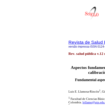
Revista de Salud 
versão impressa
ISSN
0124
Rev. salud pública v.12 
Aspectos fundament
calibrac
Fundamental aspect
1
Luis E. Llamosa-Rincón
, G
1
Facultad de Ciencias Básica
Colombia.
lellamo@utp.edu