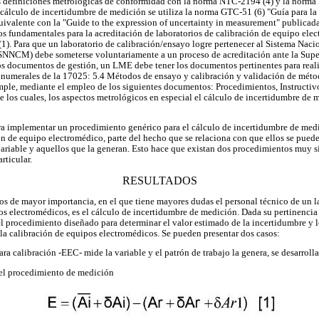
 las definiciones metrológicas de conformidad con la norma NTC-2194 (4) y la norm
 cálculo de incertidumbre de medición se utiliza la norma GTC-51 (6) "Guía para la
uivalente con la "Guide to the expression of uncertainty in measurement" publicada
 fundamentales para la acreditación de laboratorios de calibración de equipo elec
. Para que un laboratorio de calibración/ensayo logre pertenecer al Sistema Naci
(SNNCM) debe someterse voluntariamente a un proceso de acreditación ante la Supe
 documentos de gestión, un LME debe tener los documentos pertinentes para realiza
s numerales de la 17025: 5.4 Métodos de ensayo y calibración y validación de méto
umple, mediante el empleo de los siguientes documentos: Procedimientos, Instructi
de los cuales, los aspectos metrológicos en especial el cálculo de incertidumbre de
ra implementar un procedimiento genérico para el cálculo de incertidumbre de medi
n de equipo electromédico, parte del hecho que se relaciona con que ellos se puede
riable y aquellos que la generan. Esto hace que existan dos procedimientos muy s
ticular.
RESULTADOS
cos de mayor importancia, en el que tiene mayores dudas el personal técnico de un l
pos electromédicos, es el cálculo de incertidumbre de medición. Dada su pertinencia
 el procedimiento diseñado para determinar el valor estimado de la incertidumbre y l
 la calibración de equipos electromédicos. Se pueden presentar dos casos:
ra calibración -EEC- mide la variable y el patrón de trabajo la genera, se desarroll
el procedimiento de medición