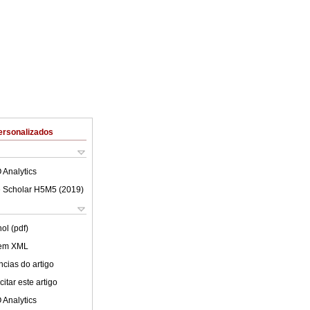
ersonalizados
 Analytics
 Scholar H5M5 (
2019
)
ol (pdf)
 em XML
cias do artigo
itar este artigo
 Analytics