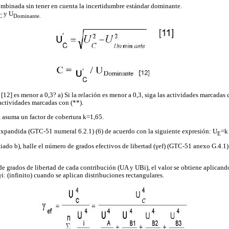
ombinada sin tener en cuenta la incertidumbre estándar dominante.
y U
C
Dominante.
[12] es menor a 0,3? a) Si la relación es menor a 0,3, siga las actividades marcadas co
 actividades marcadas con (**).
, asuma un factor de cobertura k=1,65.
expandida (GTC-51 numeral 6.2.1) (6) de acuerdo con la siguiente expresión: U
=k
E
iado b), halle el número de grados efectivos de libertad (γef) (GTC-51 anexo G.4.1)
 grados de libertad de cada contribución (UA y UBi), el valor se obtiene aplicando l
i: (infinito) cuando se aplican distribuciones rectangulares.