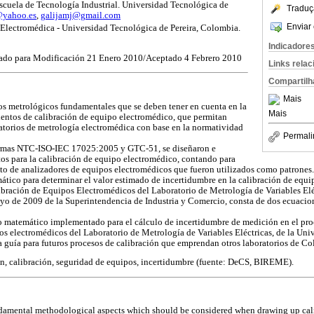
scuela de Tecnología Industrial. Universidad Tecnológica de
Traduç
@yahoo.es
,
galijamj@gmail.com
Enviar 
Electromédica - Universidad Tecnológica de Pereira, Colombia.
Indicadore
ado para Modificación 21 Enero 2010/Aceptado 4 Febrero 2010
Links rela
Compartilh
Mais
os metrológicos fundamentales que se deben tener en cuenta en la
Mais
ientos de calibración de equipo electromédico, que permitan
atorios de metrología electromédica con base en la normatividad
Permali
rmas NTC-ISO-IEC 17025:2005 y GTC-51, se diseñaron e
s para la calibración de equipo electromédico, contando para
to de analizadores de equipos electromédicos que fueron utilizados como patrones.
ico para determinar el valor estimado de incertidumbre en la calibración de equip
ibración de Equipos Electromédicos del Laboratorio de Metrología de Variables Elé
 de 2009 de la Superintendencia de Industria y Comercio, consta de dos ecuacione
matemático implementado para el cálculo de incertidumbre de medición en el proc
os electromédicos del Laboratorio de Metrología de Variables Eléctricas, de la Un
a guía para futuros procesos de calibración que emprendan otros laboratorios de C
n, calibración, seguridad de equipos, incertidumbre (fuente: DeCS, BIREME).
damental methodological aspects which should be considered when drawing up cali