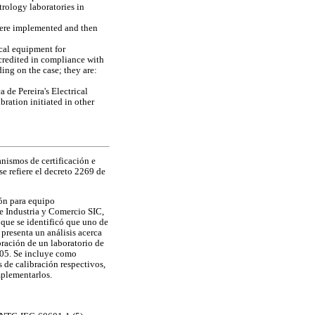
trology laboratories in
ere implemented and then
cal equipment for
credited in compliance with
ng on the case; they are:
de Pereira's Electrical
ration initiated in other
nismos de certificación e
se refiere el decreto 2269 de
ión para equipo
e Industria y Comercio SIC,
s que se identificó que uno de
 presenta un análisis acerca
ración de un laboratorio de
05. Se incluye como
 de calibración respectivos,
mplementarlos.