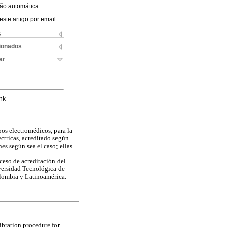
ão automática
este artigo por email
s
cionados
ar
nk
os electromédicos, para la
ctricas, acreditado según
s según sea el caso; ellas
eso de acreditación del
iversidad Tecnológica de
olombia y Latinoamérica.
bration procedure for