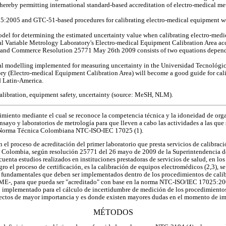
hereby permitting international standard-based accreditation of electro-medical me
2005 and GTC-51-based procedures for calibrating electro-medical equipment w
el for determining the estimated uncertainty value when calibrating electro-medi
cal Variable Metrology Laboratory's Electro-medical Equipment Calibration Area ac
 and Commerce Resolution 25771 May 26th 2009 consists of two equations dependi
 modelling implemented for measuring uncertainty in the Universidad Tecnológica 
y (Electro-medical Equipment Calibration Area) will become a good guide for calib
d Latin-America.
alibration, equipment safety, uncertainty (source: MeSH, NLM).
imiento mediante el cual se reconoce la competencia técnica y la idoneidad de orga
nsayo y laboratorios de metrología para que lleven a cabo las actividades a las que 
 Norma Técnica Colombiana NTC-ISO-IEC 17025 (1).
 el proceso de acreditación del primer laboratorio que presta servicios de calibrac
n Colombia, según resolución 25771 del 26 mayo de 2009 de la Superintendencia d
cuenta estudios realizados en instituciones prestadoras de servicios de salud, en lo
gro el proceso de certificación, es la calibración de equipos electromédicos (2,3), se
 fundamentales que deben ser implementados dentro de los procedimientos de calib
ME-, para que pueda ser "acreditado" con base en la norma NTC-ISO/IEC 17025:20
ño implementado para el cálculo de incertidumbre de medición de los procedimientos
spectos de mayor importancia y es donde existen mayores dudas en el momento de i
MÉTODOS