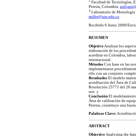
2
Facultad de Tecnologías, E
Pereira, Colombia.
galijamj
3
Laboratorio de Metrología 
milfer@utp.edu.co
Recibido 6 Junio 2009/Envi
RESUMEN
Objetivo
Analizar los aspect
elaboración de los procedim
acreditar en Colombia, labor
internacional.
Métodos
Con base en las no
implementaron procedimiento
ello con un conjunto comple
Resultados
El modelo matemát
acreditación del Área de Cal
Resolución 25771 del 26 mayo
son: y
Conclusión
El modelamiento 
Área de calibración de equip
Pereira, constituye una buen
Palabras Clave:
Acreditació
ABSTRACT
Objective
Analysing the fun