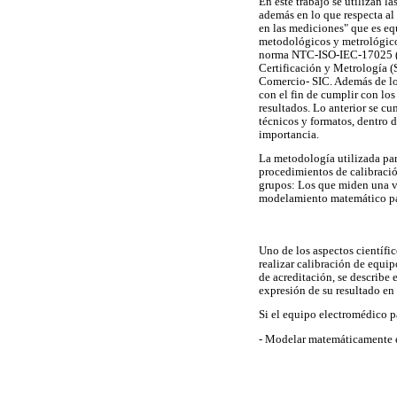
En este trabajo se utilizan
además en lo que respecta al
en las mediciones" que es eq
metodológicos y metrológicos
norma NTC-ISO-IEC-17025 (1)
Certificación y Metrología 
Comercio- SIC. Además de los
con el fin de cumplir con lo
resultados. Lo anterior se c
técnicos y formatos, dentro 
importancia.
La metodología utilizada pa
procedimientos de calibració
grupos: Los que miden una va
modelamiento matemático par
Uno de los aspectos científi
realizar calibración de equi
de acreditación, se describe
expresión de su resultado en
Si el equipo electromédico pa
- Modelar matemáticamente 