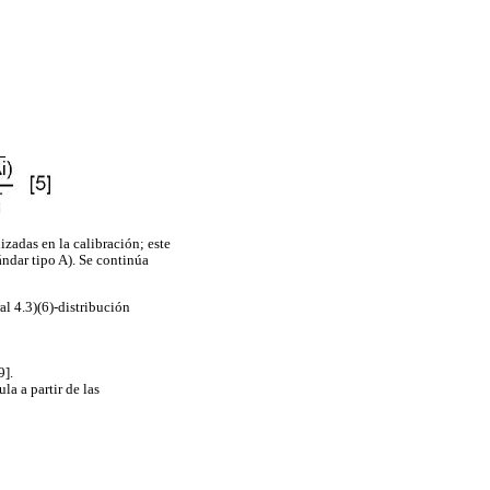
izadas en la calibración; este
ándar tipo A). Se continúa
l 4.3)(6)-distribución
9].
a a partir de las