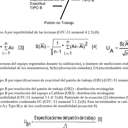
po A
por repetibilidad de las lecturas (GTC-51 numeral 4.2.3) (6).
ecturas del equipo registradas durante la calibración), n (número de mediciones real
etibilidad de los instrumentos), S(Ai) (desviación estándar), UA (incertidumbre est
ipo B por especificaciones de exactitud del patrón de trabajo (UB1) (GTC-51 numera
po B por resolución del patrón de trabajo (UB2) - distribución rectángular.
po B por resolución del equipo a Calibrar (UB3) - distribución rectángular.
sensibilidad (GTC-51 numeral 5.1.4/ 5) (6). Partiendo de la ecuación [2] obtenemos [
incertidumbre combinada UC (GTC- 51 numeral 5.1.2) (6). Esta incertidumbre se calcul
 A y Tipo B) y de los coeficientes de sensibilidad (ecuación 9).