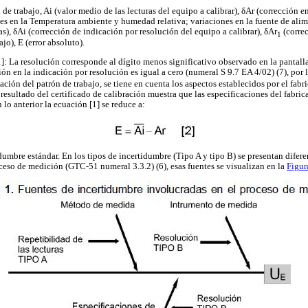
 de trabajo, Ai (valor medio de las lecturas del equipo a calibrar), δAr (corrección e
es en la Temperatura ambiente y humedad relativa; variaciones en la fuente de alim
as), δAi (corrección de indicación por resolución del equipo a calibrar), δAr
(corre
1
jo), E (error absoluto).
]: La resolución corresponde al dígito menos significativo observado en la pantalla
ión en la indicación por resolución es igual a cero (numeral S 9.7 EA 4/02) (7), por 
ación del patrón de trabajo, se tiene en cuenta los aspectos establecidos por el fabri
resultado del certificado de calibración muestra que las especificaciones del fabri
 lo anterior la ecuación [1] se reduce a:
idumbre estándar. En los tipos de incertidumbre (Tipo A y tipo B) se presentan difere
ceso de medición (GTC-51 numeral 3.3.2) (6), esas fuentes se visualizan en la
Figur