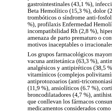
gastrointestinales (43,1 %), infecc
Beta Hemolítico (15,3 %), dolor (
trombóticos o síndrome anti-fosfoli
%), profilaxis Enfermedad Hemolí
incompatibilidad Rh (2,8 %), hipe
amenaza de parto prematuro o cont
motivos inaceptables o irracionale
Los grupos farmacológicos mayorm
vacuna antitetánica (63,3 %), anti
analgésicos y antipiréticos (38,5 
vitamínicos (complejos polivitamí
antiprotozoarios (anti-tricomoniasi
(11,9 %), ansiolíticos (6.7 %), cor
broncodilatadores (4,7 %), antihis
que conllevan los fármacos consu
medicamentos considerados como r