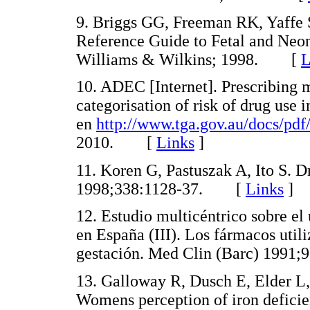
9. Briggs GG, Freeman RK, Yaffe S
Reference Guide to Fetal and Neon
Williams & Wilkins; 1998. [
L
10. ADEC [Internet]. Prescribing 
categorisation of risk of drug use 
en
http://www.tga.gov.au/docs/pd
2010. [
Links
]
11. Koren G, Pastuszak A, Ito S. 
1998;338:1128-37. [
Links
]
12. Estudio multicéntrico sobre e
en España (III). Los fármacos utili
gestación. Med Clin (Barc) 199
13. Galloway R, Dusch E, Elder L,
Womens perception of iron deficie