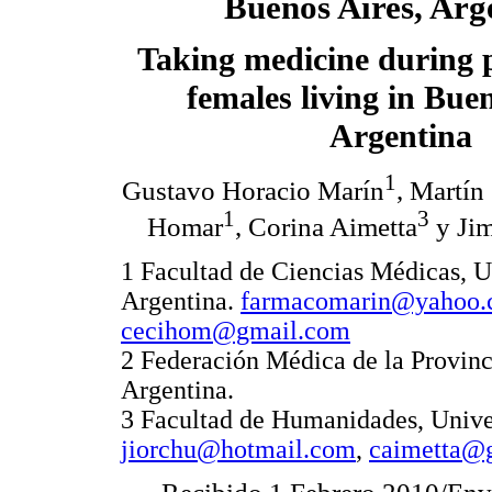
Buenos Aires, Arg
Taking medicine during 
females living in Buen
Argentina
1
Gustavo Horacio Marín
, Martín
1
3
Homar
, Corina Aimetta
y Ji
1 Facultad de Ciencias Médicas, U
Argentina.
farmacomarin@yahoo.
cecihom@gmail.com
2 Federación Médica de la Provin
Argentina.
3 Facultad de Humanidades, Univer
jiorchu@hotmail.com
,
caimetta@