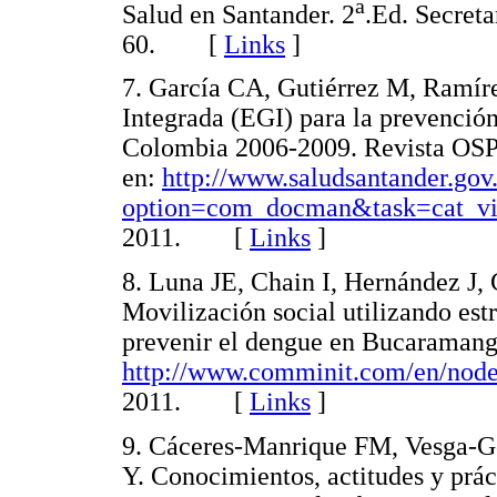
a
Salud en Santander. 2
.Ed. Secreta
60. [
Links
]
7. García CA, Gutiérrez M, Ramír
Integrada (EGI) para la prevención
Colombia 2006-2009. Revista OSPS 
en:
http://www.saludsantander.gov
option=com_docman&task=cat_v
2011. [
Links
]
8. Luna JE, Chain I, Hernández J, 
Movilización social utilizando es
prevenir el dengue en Bucaramanga
http://www.comminit.com/en/nod
2011. [
Links
]
9. Cáceres-Manrique FM, Vesga-Gó
Y. Conocimientos, actitudes y prác