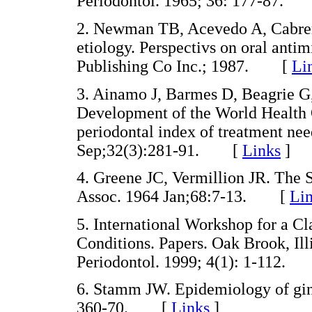
Periodontol. 1965; 36: 177-87.
2. Newman TB, Acevedo A, Cabrer
etiology. Perspectivs on oral anti
Publishing Co Inc.; 1987. [
Li
3. Ainamo J, Barmes D, Beagrie G, 
Development of the World Healt
periodontal index of treatment nee
Sep;32(3):281-91. [
Links
]
4. Greene JC, Vermillion JR. The 
Assoc. 1964 Jan;68:7-13. [
Li
5. International Workshop for a Cl
Conditions. Papers. Oak Brook, Il
Periodontol. 1999; 4(1): 1-112
6. Stamm JW. Epidemiology of gingi
360-70. [
Links
]