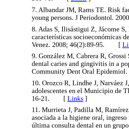
7. Albandar JM, Rams TE. Risk fact
young persons. J Periodontol. 2
8. Adas S, Ilisástigui Z, Jácome S,
características socioeconómicas de
Venez. 2008; 46(2):89-95. [
Li
9. González M, Cabrera R, Grossi 
dental caries and gingivitis in a 
Community Dent Oral Epidemiol
10. Orozco R, Lindhe J, Narváez J,
adolescentes en el Municipio de T
16-21. [
Links
]
11. Murrieta J, Padilla M, Ramírez 
asociada a la higiene oral, ingreso
última consulta dental en un grupo