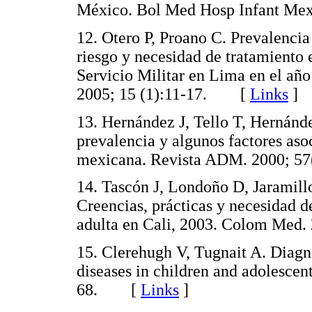
México. Bol Med Hosp Infant M
12. Otero P, Proano C. Prevalencia
riesgo y necesidad de tratamiento 
Servicio Militar en Lima en el añ
2005; 15 (1):11-17. [
Links
]
13. Hernández J, Tello T, Hernánd
prevalencia y algunos factores aso
mexicana. Revista ADM. 2000; 
14. Tascón J, Londoño D, Jaramil
Creencias, prácticas y necesidad d
adulta en Cali, 2003. Colom Med
15. Clerehugh V, Tugnait A. Diag
diseases in children and adolescent
68. [
Links
]