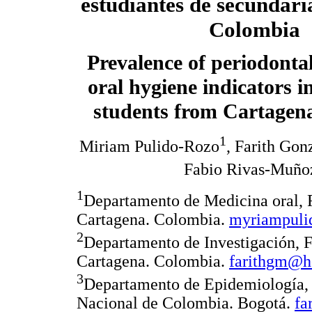
estudiantes de secundari
Colombia
Prevalence of periodonta
oral hygiene indicators i
students from Cartagen
1
Miriam Pulido-Rozo
, Farith Gon
Fabio Rivas-Muño
1
Departamento de Medicina oral, 
Cartagena. Colombia.
myriampul
2
Departamento de Investigación, F
Cartagena. Colombia.
farithgm@h
3
Departamento de Epidemiología, 
Nacional de Colombia. Bogotá.
fa