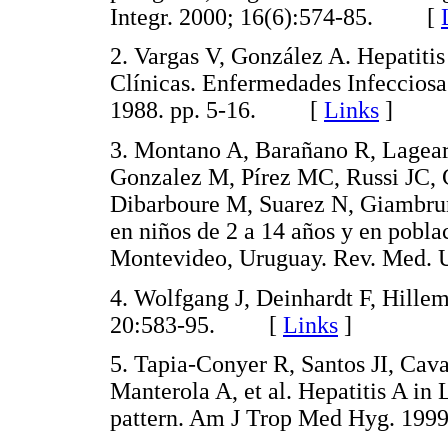
Integr. 2000; 16(6):574-85. [
2. Vargas V, González A. Hepatiti
Clínicas. Enfermedades Infecciosa
1988. pp. 5-16. [
Links
]
3. Montano A, Barañano R, Lagear
Gonzalez M, Pírez MC, Russi JC, C
Dibarboure M, Suarez N, Giambruno
en niños de 2 a 14 años y en pobla
Montevideo, Uruguay. Rev. Med
4. Wolfgang J, Deinhardt F, Hille
20:583-95. [
Links
]
5. Tapia-Conyer R, Santos JI, Cav
Manterola A, et al. Hepatitis A in
pattern. Am J Trop Med Hyg. 1