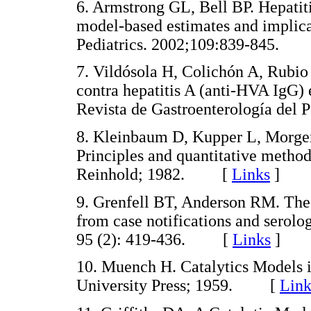
6. Armstrong GL, Bell BP. Hepatitis
model-based estimates and implica
Pediatrics. 2002;109:839-845.
7. Vildósola H, Colichón A, Rubio
contra hepatitis A (anti-HVA IgG)
Revista de Gastroenterología de
8. Kleinbaum D, Kupper L, Morge
Principles and quantitative metho
Reinhold; 1982. [
Links
]
9. Grenfell BT, Anderson RM. The e
from case notifications and serolo
95 (2): 419-436. [
Links
]
10. Muench H. Catalytics Models 
University Press; 1959. [
Link