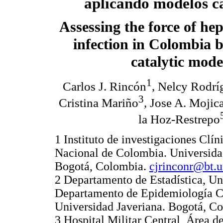
aplicando modelos ca
Assessing the force of hep
infection in Colombia 
catalytic mode
1
Carlos J. Rincón
, Nelcy Rodr
3
Cristina Mariño
, Jose A. Mojic
la Hoz-Restrepo
1 Instituto de investigaciones Clí
Nacional de Colombia. Universida
Bogotá, Colombia.
cjrinconr@bt.u
2 Departamento de Estadística, U
Departamento de Epidemiología Clí
Universidad Javeriana. Bogotá, C
3 Hospital Militar Central, Área d