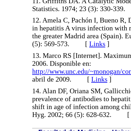
11. Griffiths DA. A Catalytic Mode
Statistics. 1974; 23 (3): 330-3
12. Amela C, Pachón I, Bueno R, 
in hepatitis A virus infection with 
the greater Madrid area (Spain). 
(5): 569-573. [
Links
]
13. Marco RS [Internet]. Maximu
2006. Disponible en:
http://www.unc.edu/~monogan/co
abril de 2009. [
Links
]
14. Alan DF, Oriana SM, Gallicchi
prevalence of antibodies to hepatit
shift in age of infection among ch
Hyg. 2002; 66 (5): 628-632. 