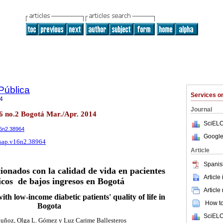
Pública
Services 
4
Journal
16 no.2 Bogotá Mar./Apr. 2014
SciELO
16n2.38964
Google
rsap.v16n2.38964
Article
Spanis
ionados con la calidad de vida en pacientes
Article
icos de bajos ingresos en Bogotá
Article
ith low-income diabetic patients' quality of life in
How to 
Bogota
SciELO
Muñoz, Olga L. Gómez y Luz Carime Ballesteros