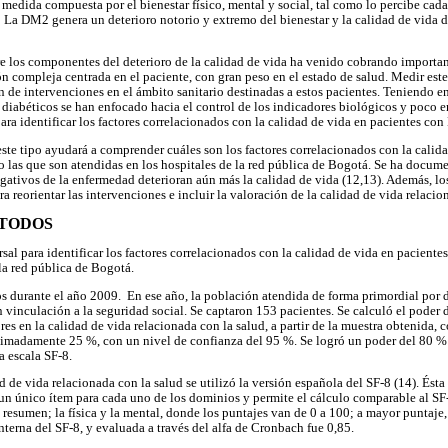
 medida compuesta por el bienestar físico, mental y social, tal como lo percibe cad
 La DM2 genera un deterioro notorio y extremo del bienestar y la calidad de vida 
e los componentes del deterioro de la calidad de vida ha venido cobrando importanc
n compleja centrada en el paciente, con gran peso en el estado de salud. Medir este 
de intervenciones en el ámbito sanitario destinadas a estos pacientes. Teniendo en
 diabéticos se han enfocado hacia el control de los indicadores biológicos y poco e
para identificar los factores correlacionados con la calidad de vida en pacientes co
este tipo ayudará a comprender cuáles son los factores correlacionados con la calid
las que son atendidas en los hospitales de la red pública de Bogotá. Se ha docum
gativos de la enfermedad deterioran aún más la calidad de vida (12,13). Además, lo
a reorientar las intervenciones e incluir la valoración de la calidad de vida relacio
ÉTODOS
rsal para identificar los factores correlacionados con la calidad de vida en pacient
la red pública de Bogotá.
s durante el año 2009. En ese año, la población atendida de forma primordial por d
in vinculación a la seguridad social. Se captaron 153 pacientes. Se calculó el poder 
ores en la calidad de vida relacionada con la salud, a partir de la muestra obtenida, 
imadamente 25 %, con un nivel de confianza del 95 %. Se logró un poder del 80 % 
a escala SF-8.
d de vida relacionada con la salud se utilizó la versión española del SF-8 (14). Ésta
 un único ítem para cada uno de los dominios y permite el cálculo comparable al SF
resumen; la física y la mental, donde los puntajes van de 0 a 100; a mayor puntaje,
interna del SF-8, y evaluada a través del alfa de Cronbach fue 0,85.