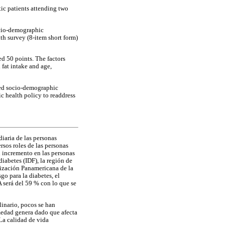
tic patients attending two
ocio-demographic
th survey (8-item short form)
ed 50 points. The factors
fat intake and age,
ded socio-demographic
ic health policy to readdress
iaria de las personas
sos roles de las personas
n incremento en las personas
iabetes (IDF), la región de
ización Panamericana de la
o para la diabetes, el
 será del 59 % con lo que se
linario, pocos se han
rmedad genera dado que afecta
 La calidad de vida