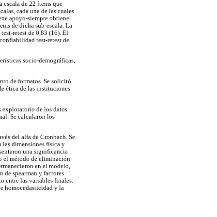
a escala de 22 ítems que
calas, cada una de las cuales
iene apoyo-siempre obtiene
tems de dicha sub-escala. La
est-retest de 0,83 (16). El
onfiabilidad test-retest de
erísticas socio-demográficas,
nto de formatos. Se solicitó
e ética de las instituciones
s exploratorio de los datos
mal. Se calcularon los
avés del alfa de Cronbach. Se
n las dimensiones física y
sentaron una significancia
do el método de eliminación
permanecieron en el modelo,
ón de spearman y factores
 entre las variables finales.
de homocedasticidad y la