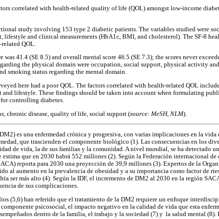
ctors correlated with health-related quality of life (QOL) amongst low-income diabe
ctional study involving 153 type 2 diabetic patients. The variables studied were s
rt, lifestyle and clinical measurements (HbA1c, BMI, and cholesterol). The SF-8 heal
h-related QOL.
e was 41.4 (SE 8.5) and overall mental score 46.5 (SE 7.3); the scores never exceed
garding the physical domain were occupation, social support, physical activity and 
and smoking status regarding the mental domain.
rveyed here had a poor QOL. The factors correlated with health-related QOL inclu
rt and lifestyle. These findings should be taken into account when formulating publ
for controlling diabetes.
us
, chronic disease, quality of life, social support (
source: MeSH, NLM
).
(DM2) es una enfermedad crónica y progresiva, con varias implicaciones en la vida d
medad, que trascienden el componente biológico (1). Las consecuencias en los diver
idad de vida, la de sus familias y la comunidad. A nivel mundial, se ha detectado u
estima que en 2030 habrá 552 millones (2). Según la Federación internacional de d
ACA) reporta para 2030 una proyección de 39,9 millones (3). Expertos de la Organ
do al aumento en la prevalencia de obesidad y a su importancia como factor de riesg
ía ser más alto (4). Según la IDF, el incremento de DM2 al 2030 en la región SACA
uencia de sus complicaciones.
ios (5,6) han referido que el tratamiento de la DM2 requiere un enfoque interdiscip
l componente psicosocial, el impacto negativo en la calidad de vida que esta enfe
esempeñados dentro de la familia, el trabajo y la sociedad (7) y la salud mental (8).