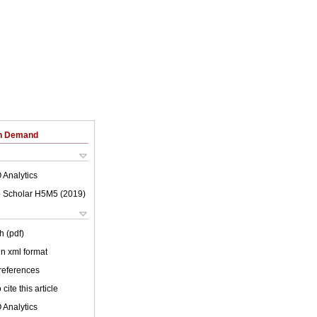
on Demand
 Analytics
 Scholar H5M5 (
2019
)
h (pdf)
 in xml format
 references
cite this article
 Analytics