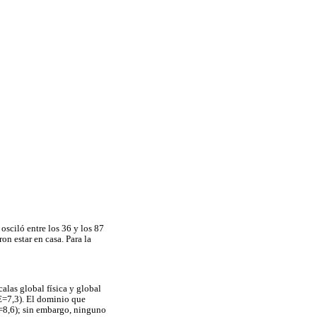
sciló entre los 36 y los 87
on estar en casa. Para la
alas global física y global
E=7,3). El dominio que
E=8,6); sin embargo, ninguno