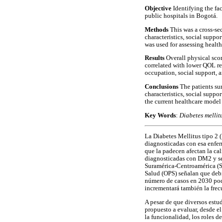
Objective
Identifying the fa
public hospitals in Bogotá.
Methods
This was a cross-se
characteristics, social suppo
was used for assessing healt
Results
Overall physical scor
correlated with lower QOL re
occupation, social support, 
Conclusions
The patients su
characteristics, social suppo
the current healthcare model 
Key Words
:
Diabetes mellit
La Diabetes Mellitus tipo 2 
diagnosticadas con esa enfer
que la padecen afectan la cal
diagnosticadas con DM2 y se 
Suramérica-Centroamérica (S
Salud (OPS) señalan que debi
número de casos en 2030 podr
incrementará también la frec
A pesar de que diversos estud
propuesto a evaluar, desde e
la funcionalidad, los roles d