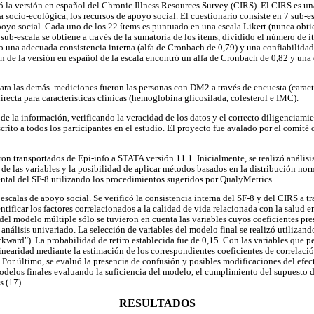
izó la versión en español del Chronic Illness Resources Survey (CIRS). El CIRS es un
 socio-ecológica, los recursos de apoyo social. El cuestionario consiste en 7 sub-es
poyo social. Cada uno de los 22 ítems es puntuado en una escala Likert (nunca obt
sub-escala se obtiene a través de la sumatoria de los ítems, dividido el número de í
 una adecuada consistencia interna (alfa de Cronbach de 0,79) y una confiabilidad t
n de la versión en español de la escala encontró un alfa de Cronbach de 0,82 y una c
ara las demás mediciones fueron las personas con DM2 a través de encuesta (caract
recta para características clínicas (hemoglobina glicosilada, colesterol e IMC).
 de la información, verificando la veracidad de los datos y el correcto diligenciamie
ito a todos los participantes en el estudio. El proyecto fue avalado por el comité d
ueron transportados de Epi-info a STATA versión 11.1. Inicialmente, se realizó análisi
n de las variables y la posibilidad de aplicar métodos basados en la distribución nor
ental del SF-8 utilizando los procedimientos sugeridos por QualyMetrics.
scalas de apoyo social. Se verificó la consistencia interna del SF-8 y del CIRS a tr
entificar los factores correlacionados a la calidad de vida relacionada con la salud e
 del modelo múltiple sólo se tuvieron en cuenta las variables cuyos coeficientes pre
 análisis univariado. La selección de variables del modelo final se realizó utilizan
ackward"). La probabilidad de retiro establecida fue de 0,15. Con las variables que 
linearidad mediante la estimación de los correspondientes coeficientes de correlaci
 Por último, se evaluó la presencia de confusión y posibles modificaciones del efecto
odelos finales evaluando la suficiencia del modelo, el cumplimiento del supuesto 
s (17).
RESULTADOS