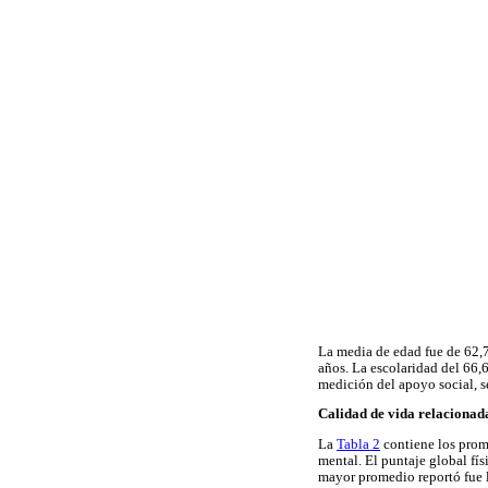
La media de edad fue de 62,7
años. La escolaridad del 66,6
medición del apoyo social, s
Calidad de vida relacionad
La
Tabla 2
contiene los prome
mental. El puntaje global f
mayor promedio reportó fue l