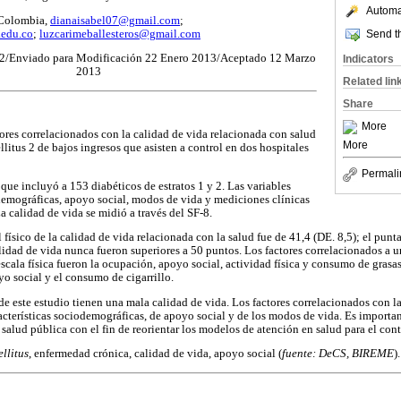
Automat
, Colombia,
dianaisabel07@gmail.com
;
.edu.co
;
luzcarimeballesteros@gmail.com
Send th
2/Enviado para Modificación 22 Enero 2013/Aceptado 12 Marzo
Indicators
2013
Related lin
Share
More
tores correlacionados con la calidad de vida relacionada con salud
More
litus 2 de bajos ingresos que asisten a control en dos hospitales
Permali
que incluyó a 153 diabéticos de estratos 1 y 2. Las variables
-demográficas, apoyo social, modos de vida y mediciones clínicas
a calidad de vida se midió a través del SF-8.
 físico de la calidad de vida relacionada con la salud fue de 41,4 (DE. 8,5); el punt
alidad de vida nunca fueron superiores a 50 puntos. Los factores correlacionados a 
cala física fueron la ocupación, apoyo social, actividad física y consumo de grasas
yo social y el consumo de cigarrillo.
e este estudio tienen una mala calidad de vida. Los factores correlacionados con l
acterísticas sociodemográficas, de apoyo social y de los modos de vida. Es importan
e salud pública con el fin de reorientar los modelos de atención en salud para el cont
llitus
, enfermedad crónica, calidad de vida, apoyo social (
fuente: DeCS, BIREME
).