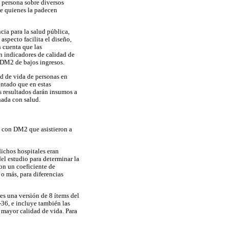
a persona sobre diversos
de quienes la padecen
ia para la salud pública,
aspecto facilita el diseño,
 cuenta que las
n indicadores de calidad de
n DM2 de bajos ingresos.
ad de vida de personas en
entado que en estas
s resultados darán insumos a
nada con salud.
es con DM2 que asistieron a
ichos hospitales eran
del estudio para determinar la
con un coeficiente de
o más, para diferencias
 es una versión de 8 ítems del
-36, e incluye también las
 mayor calidad de vida. Para