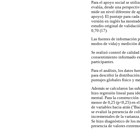
Para el apoyo social se util
evalúa, desde una perspectiva
mide un nivel diferente de a
apoyo). El puntaje para cada 
versión en inglés ha mostrado
estudio original de validació
0,70 (17).
Las fuentes de información p
modos de vida) y medición di
Se realizó control de calidad
consentimiento informado escr
participantes.
Para el análisis, los datos f
para describir la distribució
puntajes globales físico y m
Además se calcularon las sube
hizo regresión lineal para id
mental. Para la construcción
menor de 0,25 (p<0,25) en el
de variables hacia atrás ("B
se evaluó la presencia de co
incrementales de la varianza.
Se hizo diagnóstico de los m
presencia de valores extremo