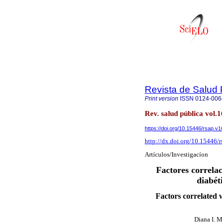
Revista de Salud 
Print version
ISSN
0124-006
Rev. salud pública vol.
https://doi.org/10.15446/rsap.v
http://dx.doi.org/10.15446/
Artículos/Investigacíon
Factores correlac
diabét
Factors correlated w
Diana I. 