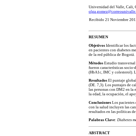
Universidad del Valle, Cali
olga.gomez@correounivalle
Recibido 21 Noviembre 201
RESUMEN
Objetivos
Identificar los fac
en pacientes con diabetes mel
de la red pública de Bogotá.
Métodos
Estudio transversal 
fueron características socio
(HbA1c, IMC y colesterol). L
Resultados
El puntaje global
(DE. 7,3). Los puntajes de c
las personas con DM2 en la es
la edad, la ocupación, el apo
Conclusiones
Los pacientes d
con la salud incluyen las car
resultados en las políticas d
Palabras Clave
:
Diabetes me
ABSTRACT