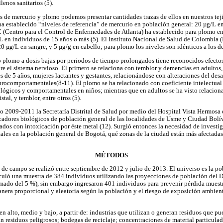
lenos sanitarios (5).
es de mercurio y plomo podemos presentar cantidades trazas de ellos en nuestros tej
 establecido “niveles de referencia” de mercurio en población general: 20 µg/L en
C (Centro para el Control de Enfermedades de Atlanta) ha establecido para plomo e
 en individuos de 15 años o más (5). El Instituto Nacional de Salud de Colombia (
0 µg/L en sangre, y 5 µg/g en cabello; para plomo los niveles son idénticos a los d
 plomo a dosis bajas por periodos de tiempo prolongados tiene reconocidos efecto
e el sistema nervioso. El primero se relaciona con temblor y demencias en adultos,
 de 5 años, mujeres lactantes y gestantes, relacionándose con alteraciones del desa
eurocomportamentales(8-11). El plomo se ha relacionado con coeficiente intelectual 
rológicos y comportamentales en niños; mientras que en adultos se ha visto relacion
stal, y temblor, entre otros (5).
o 2009-2011 la Secretaría Distrital de Salud por medio del Hospital Vista Hermosa
cadores biológicos de población general de las localidades de Usme y Ciudad Bolív
dos con intoxicación por éste metal (12). Surgió entonces la necesidad de investiga
ales en la población general de Bogotá, qué zonas de la ciudad están más afectadas,
MÉTODOS
e de campo se realizó entre septiembre de 2012 y julio de 2013. El universo es la p
lculó una muestra de 384 individuos utilizando las proyecciones de población del 
imado del 5 %), sin embargo ingresaron 401 individuos para prevenir pérdida muestra
anera proporcional y aleatoria según la población y el riesgo de exposición ambien
en alto, medio y bajo, a partir de: industrias que utilizan o generan residuos que 
n residuos peligrosos; bodegas de reciclaje; concentraciones de material particulad