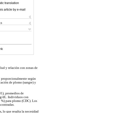
ic translation
is article by e-mail
ks
nk
alud y relación con zonas de
 y proporcionalmente según
icación de plomo (sangre) y
81); promedios de
µg/dL. Individuos con
,5 %) para plomo (CDC). Los
ncontradas.
 lo que resalta la necesidad