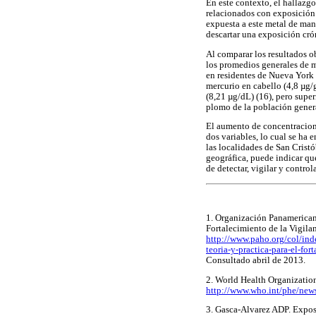
En este contexto, el hallazgo
relacionados con exposición 
expuesta a este metal de man
descartar una exposición crón
Al comparar los resultados o
los promedios generales de m
en residentes de Nueva York
mercurio en cabello (4,8 µg/
(8,21 µg/dL) (16), pero supe
plomo de la población genera
El aumento de concentracion
dos variables, lo cual se ha
las localidades de San Crist
geográfica, puede indicar que
de detectar, vigilar y contro
1. Organización Panamericana
Fortalecimiento de la Vigila
http://www.paho.org/col/in
teoria-y-practica-para-el-f
Consultado abril de 2013
2. World Health Organization
http://www.who.int/phe/news
3. Gasca-Alvarez ADP. Expos