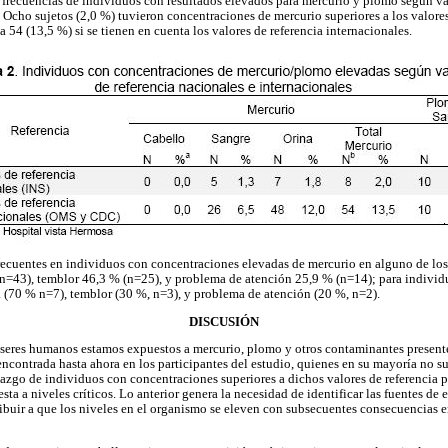
 frecuencias de individuos con resultados elevados para mercurio y plomo según va
 Ocho sujetos (2,0 %) tuvieron concentraciones de mercurio superiores a los valores
54 (13,5 %) si se tienen en cuenta los valores de referencia internacionales.
recuentes en individuos con concentraciones elevadas de mercurio en alguno de lo
n=43), temblor 46,3 % (n=25), y problema de atención 25,9 % (n=14); para indivi
 (70 % n=7), temblor (30 %, n=3), y problema de atención (20 %, n=2).
DISCUSIÓN
eres humanos estamos expuestos a mercurio, plomo y otros contaminantes presentes
encontrada hasta ahora en los participantes del estudio, quienes en su mayoría no su
llazgo de individuos con concentraciones superiores a dichos valores de referencia 
sta a niveles críticos. Lo anterior genera la necesidad de identificar las fuentes de
ibuir a que los niveles en el organismo se eleven con subsecuentes consecuencias e