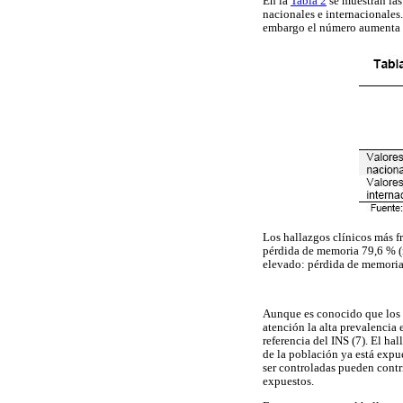
En la
Tabla 2
se muestran las
nacionales e internacionales.
embargo el número aumenta a 
Los hallazgos clínicos más f
pérdida de memoria 79,6 % (
elevado: pérdida de memoria
Aunque es conocido que los s
atención la alta prevalencia 
referencia del INS (7). El ha
de la población ya está expue
ser controladas pueden contr
expuestos.