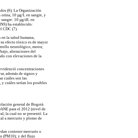
idos (6). La Organización
 orina, 10 µg/L en sangre, y
n sangre: 10 µg/dL en
INS) ha establecido:
el CDC (7).
s en la salud humana,
 su efecto tóxico es de mayor
rrollo neurológico, motor,
bajo, alteraciones del
ado con elevaciones de la
 evidenció concentraciones
ar, además de signos y
r cuáles son las
 y cuáles serían los posibles
oblación general de Bogotá
DANE para el 2012 (nivel de
l, la cual no se presentó. La
tal a mercurio y plomo de
puedan contener mercurio o
o (PM10); y del flujo