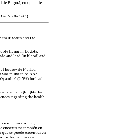
al de Bogotá, con posibles
: DeCS, BIREME
).
 their health and the
eople living in Bogotá,
ade and lead (in blood) and
 of housewife (45.1%,
d was found to be 8.62
O) and 10 (2.5%) for lead
prevalence highlights the
ences regarding the health
 en minería aurífera,
de encontrarse también en
o que se puede encontrar en
s fósiles, láminas de