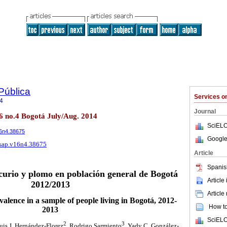
Pública
Services 
4
Journal
16 no.4 Bogotá July/Aug. 2014
SciELO
16n4.38675
Google
rsap.v16n4.38675
Article
Spanis
curio y plomo en población general de Bogotá
Article
2012/2013
Article
lence in a sample of people living in Bogotá, 2012-
How to 
2013
SciELO
2
3
Luis J. Hernández-Florez
, Rodrigo Sarmiento
, Yady C. González-