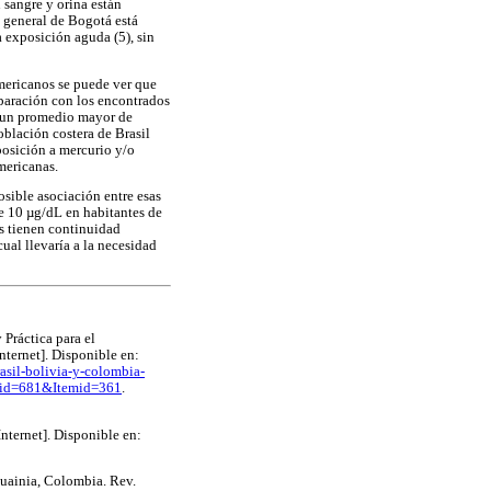
 sangre y orina están
n general de Bogotá está
 exposición aguda (5), sin
americanos se puede ver que
paración con los encontrados
ó un promedio mayor de
oblación costera de Brasil
posición a mercurio y/o
mericanas.
sible asociación entre esas
de 10 µg/dL en habitantes de
es tienen continuidad
ual llevaría a la necesidad
Práctica para el
nternet]. Disponible en:
sil-bolivia-y-colombia-
catid=681&Itemid=361
.
nternet]. Disponible en:
Guainia, Colombia. Rev.