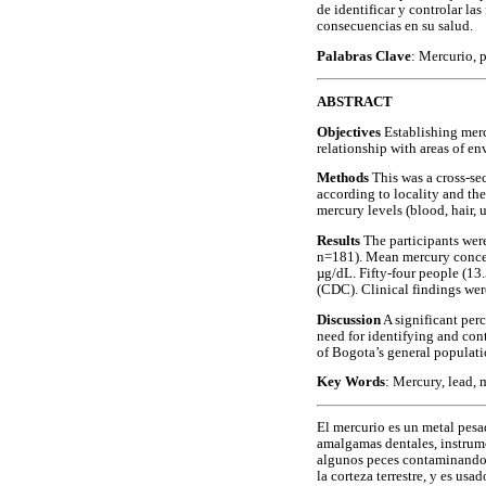
de identificar y controlar l
consecuencias en su salud.
Palabras Clave
: Mercurio, 
ABSTRACT
Objectives
Establishing merc
relationship with areas of e
Methods
This was a cross-se
according to locality and th
mercury levels (blood, hair, 
Results
The participants wer
n=181). Mean mercury concent
µg/dL. Fifty-four people (13
(CDC). Clinical findings were
Discussion
A significant per
need for identifying and con
of Bogota’s general populati
Key Words
: Mercury, lead,
El mercurio es un metal pesa
amalgamas dentales, instrume
algunos peces contaminando a
la corteza terrestre, y es us