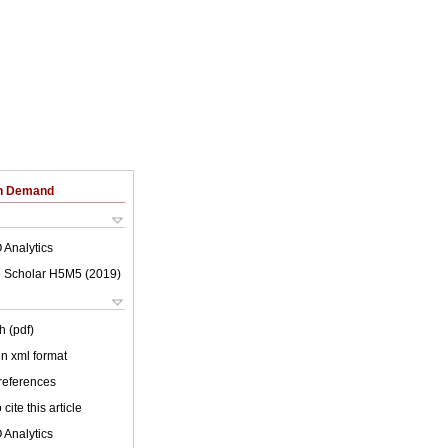
on Demand
 Analytics
 Scholar H5M5 (
2019
)
h (pdf)
 in xml format
 references
cite this article
 Analytics