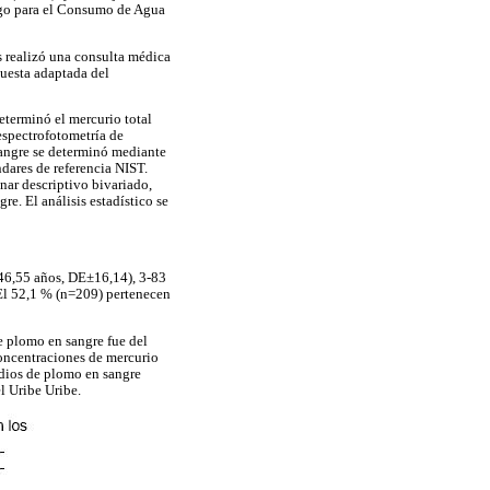
esgo para el Consumo de Agua
es realizó una consulta médica
cuesta adaptada del
determinó el mercurio total
spectrofotometría de
angre se determinó mediante
dares de referencia NIST.
inar descriptivo bivariado,
e. El análisis estadístico se
 46,55 años, DE±16,14), 3-83
El 52,1 % (n=209) pertenecen
e plomo en sangre fue del
concentraciones de mercurio
dios de plomo en sangre
l Uribe Uribe.