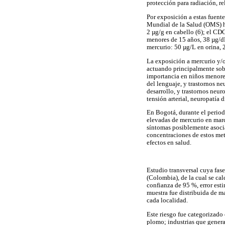
protección para radiación, rel
Por exposición a estas fuent
Mundial de la Salud (OMS) ha
2 µg/g en cabello (6); el CD
menores de 15 años, 38 µg/dL
mercurio: 50 µg/L en orina, 2
La exposición a mercurio y/o
actuando principalmente sobr
importancia en niños menores
del lenguaje, y trastornos n
desarrollo, y trastornos neu
tensión arterial, neuropatía di
En Bogotá, durante el period
elevadas de mercurio en mar
síntomas posiblemente asocia
concentraciones de estos met
efectos en salud.
Estudio transversal cuya fas
(Colombia), de la cual se ca
confianza de 95 %, error est
muestra fue distribuida de m
cada localidad.
Este riesgo fue categorizado 
plomo; industrias que genera