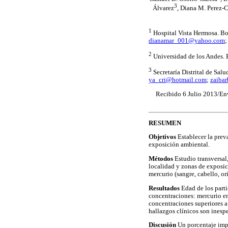
3
Álvarez
, Diana M. Perez-
1
Hospital Vista Hermosa. B
dianamar_001@yahoo.com
2
Universidad de los Andes.
3
Secretaría Distrital de Sal
ya_cri@hotmail.com
;
zaiba
Recibido 6 Julio 2013/En
RESUMEN
Objetivos
Establecer la prev
exposición ambiental.
Métodos
Estudio transversal
localidad y zonas de exposic
mercurio (sangre, cabello, ori
Resultados
Edad de los parti
concentraciones: mercurio en
concentraciones superiores a
hallazgos clínicos son inesp
Discusión
Un porcentaje impo