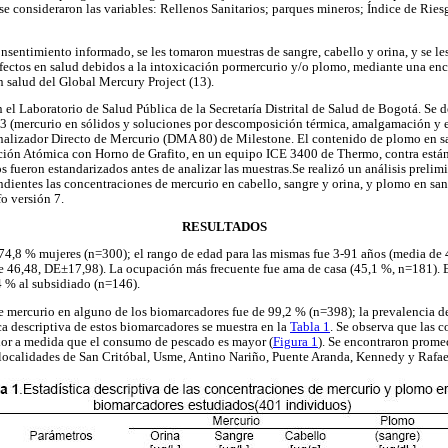
s se consideraron las variables: Rellenos Sanitarios; parques mineros; Índice de Ri
onsentimiento informado, se les tomaron muestras de sangre, cabello y orina, y se l
 efectos en salud debidos a la intoxicación pormercurio y/o plomo, mediante una en
 salud del Global Mercury Project (13).
 el Laboratorio de Salud Pública de la Secretaría Distrital de Salud de Bogotá. Se 
 (mercurio en sólidos y soluciones por descomposición térmica, amalgamación y e
Analizador Directo de Mercurio (DMA 80) de Milestone. El contenido de plomo en s
ción Atómica con Horno de Grafito, en un equipo ICE 3400 de Thermo, contra están
 fueron estandarizados antes de analizar las muestras.Se realizó un análisis prelim
ientes las concentraciones de mercurio en cabello, sangre y orina, y plomo en sangr
o versión 7.
RESULTADOS
74,8 % mujeres (n=300); el rango de edad para las mismas fue 3-91 años (media de
e 46,48, DE±17,98). La ocupación más frecuente fue ama de casa (45,1 %, n=181). 
4 % al subsidiado (n=146).
e mercurio en alguno de los biomarcadores fue de 99,2 % (n=398); la prevalencia d
ca descriptiva de estos biomarcadores se muestra en la
Tabla 1
. Se observa que las 
or a medida que el consumo de pescado es mayor (
Figura 1
). Se encontraron prome
 localidades de San Critóbal, Usme, Antino Nariño, Puente Aranda, Kennedy y Rafae