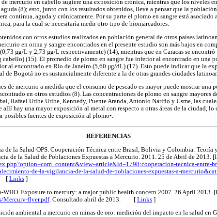
 de mercurio en cabello sugiere una exposición crónica, mientras que los niveles en
aguda (8); esto, junto con los resultados obtenidos, lleva a pensar que la població
era continua, aguda y crónicamente. Por su parte el plomo en sangre está asociado a
ica, para la cual se necesitaría medir otro tipo de biomarcadores.
btenidos con otros estudios realizados en población general de otros países latino
ercurio en orina y sangre encontrados en el presente estudio son más bajos en com
 (0,73 µg/L y 2,73 µg/L respectivamente) (14), mientras que en Caracas se encontr
g cabello) (15). El promedio de plomo en sangre fue inferior al encontrado en una p
rior al encontrado en Río de Janeiro (5,60 µg/dL) (17). Esto puede indicar que la ex
l de Bogotá no es sustancialmente diferente a la de otras grandes ciudades latinoa
es de mercurio a medida que el consumo de pescado es mayor puede mostrar una po
 encontrado en otros estudios (8). Las concentraciones de plomo en sangre mayores 
óbal, Rafael Uribe Uribe, Kennedy, Puente Aranda, Antonio Nariño y Usme, las cual
 allí hay una mayor exposición al metal con respecto a otras áreas de la ciudad, lo c
lar posibles fuentes de exposición al plomo•.
REFERENCIAS
 de la Salud-OPS. Cooperación Técnica entre Brasil, Bolivia y Colombia: Teoría y 
ncia de la Salud de Poblaciones Expuestas a Mercurio. 2011. 25 de Abril de 2013. [I
dex.php?option=com_content&view=article&id=1798:cooperacion-tecnica-entre-bra
ortalecimiento-de-la-vigilancia-de-la-salud-de-poblaciones-expuestas-a-mercurio&
. [
Links
]
-WHO. Exposure to mercury: a major public health concern.2007. 26 April 2013. [I
/Mercury-flyer.pdf
. Consultado abril de 2013. [
Links
]
ición ambiental a mercurio en minas de oro: medición del impacto en la salud en 