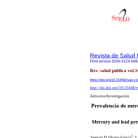
Revista de Salud 
Print version
ISSN
0124-006
Rev. salud pública vol.
https://doi.org/10.15446/rsap.v
http://dx.doi.org/10.15446/
Artículos/Investigación
Prevalencia de mer
Mercury and lead preva
1
Samuel D. Osorio-García
, 