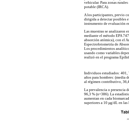
vehicular. Para zonas rurale
potable (IRCA).
A los participantes, previo c
dirigida a detectar posibles
instrumento de evaluación en
Las muestras se analizaron en
mediante el método EPA 7473
absorción atómica), con el 
Espectrofotometría de Absor
Los procedimientos analíticos
usando como variables depend
realizó en el programa EpiInf
Individuos estudiados: 401, 
años para hombres: (media d
al régimen contributivo, 36,
La prevalencia o presencia d
96,3 % (n=386). La estadísti
aumentan en cada biomarcad
superiores a 10 µg/dL en las