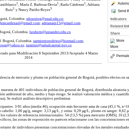
Automat
1
1
1
Castiblanco
, María Z. Barbosa-Devia
, Karla Cárdenas
, Adriana
1
3
Ruiz
y Nancy Patiño-Reyes
Send th
ogotá, Colombia.
sdosoriog@unal.edu.co
;
Indicators
;
kmcardenasl@gmail.com
;
adrianarp15@gmail.com
.
Related lin
 Bogotá, Colombia.
luishern@uniandes.edu.co
Share
More
ud. Bogotá, Colombia.
sarmientorodrigo@hotmail.com
;
rbosa@yahoo.es
;
npatino@saludcapital.gov.co
More
viado para Modificación 8 Septiembre 2013/Aceptado 4 Marzo
Permali
2014
alencia de mercurio y plomo en población general de Bogotá, posibles efectos en s
, muestra de 401 individuos de población general de Bogotá, distribuida aleatoria
ión ambiental de alto, medio y bajo riesgo. Se realizó valoración médica y cuantif
na). Se realizó análisis descriptivo preliminar.
cipantes: 3-91 años (media 46), ocupación más frecuente ama de casa (45,1 %, n=1
 cabello: 1,00 µg/g, sangre: 3,13 µg/L, y orina: 0,29 µg/L; plomo en sangre: 8,62 
 los valores de referencia internacionales: 54 (13,5 %) para mercurio (OMS); 10 (2
ecíficos, las zonas de exposición no parecen relacionarse con las concentraciones e
rtante de individuos presentan concentraciones elevadas de los metales estudiados,