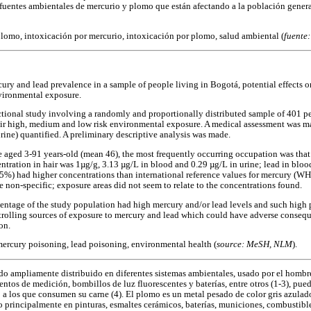
as fuentes ambientales de mercurio y plomo que están afectando a la población gener
plomo, intoxicación por mercurio, intoxicación por plomo, salud ambiental (
fuente
ury and lead prevalence in a sample of people living in Bogotá, potential effects on
nvironmental exposure.
ctional study involving a randomly and proportionally distributed sample of 401 p
eir high, medium and low risk environmental exposure. A medical assessment was m
urine) quantified. A preliminary descriptive analysis was made.
e aged 3-91 years-old (mean 46), the most frequently occurring occupation was that
ration in hair was 1µg/g, 3.13 µg/L in blood and 0.29 µg/L in urine; lead in bloo
.5%) had higher concentrations than international reference values for mercury (WH
 non-specific; exposure areas did not seem to relate to the concentrations found.
centage of the study population had high mercury and/or lead levels and such high 
trolling sources of exposure to mercury and lead which could have adverse consequ
on.
 mercury poisoning, lead poisoning, environmental health (
source: MeSH, NLM
).
do ampliamente distribuido en diferentes sistemas ambientales, usado por el hombre
ntos de medición, bombillos de luz fluorescentes y baterías, entre otros (1-3), pue
 los que consumen su carne (4). El plomo es un metal pesado de color gris azulad
ado principalmente en pinturas, esmaltes cerámicos, baterías, municiones, combustible